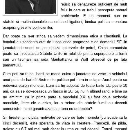
reusit sa denatureze suficient de mult
felul in care ar trebui percepute natural
problemele.
E un moment bun ca
statele si multinationalele sa emita obligatiuni, fiindca politica monetara
acopera greselile politicienilor.
Dar poate ca n-ar strica sa vedem dimensiunea etica a chestiunii. La
bonduri cu scadenta atat de lunga orice progmoza e de domeniul SF. In
jumatate de secol se pot epuiza rezervele de petrol, China comunista
poate sa inlocuiasca Statele Unite in rolul de prima superputere a lumii
sau un tsumani sa rada Manhattan-ul si Wall Street-ul de pe fata
pamantului.
Cum poti sa-ti lasi banii pe mana cuiva o jumatate de veac in schimbul
unui petic de hartie? Sistemele politice pot intra in colaps. Aurul poate sa
redevina etalon monetar. Euro sa fie adoptat de toate tarile UE peste 10
ani, ca sa se dovedeasca un fiasco in 20. Si, nu in ultimul rand, e bine sa
ne amintim ca in prima parte a secolului XX au fost doua razboaie
mondiale, intre ele o criza, iar o treime din statele lumii au devenit
comuniste – cine garanteaza ca istoria nu se repeta?
Si, fireste, principala motivatie pe care se bate moneda (cu scadenta la
cinci decenii!), este speranta de viata in crestere. Francezii, de pilda,
traiesc cu 6-7 ani mai mult decat in urma cu trei decenii. Totusi, trecand