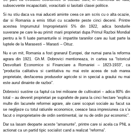
subsecvente incapacitatii, voracitatii si lasitatii clasei politice.
Si nu stiu daca va mai aduceti aminte ceea ce am scris cu o alta ocazie,
dar si Romania a emis titluri cu scadente peste cinci decenii. Printre
acestea Imprumutul Improprietaririi 5% din 1922, adica bondurile
suverane pe care le-au primit marii proprietari dupa Primul Razboi Mondial
pentru a le fi luate pamanturile si impartite taranilor care au luat parte la
luptele de la Marasesti – Marasti – Oituz.
Nu e un mit, Romania a fost granarul Europei, dar numai pana la reforma
agrara din 1921. Gh.M. Dobrovici mentioneaza, in cartea sa “Istoricul
Desvoltarii Economice si Financiare a Romaniei – 1823-1933”, ca
“productia calitativa si cantitativa nu mai este aceea de sub marea
proprietate, desfacerea produselor agricole si in special a graului nu mai
este aurul dinainte de razboi”.
Dobrovici sustine ca faptul ca trei milioane de cultivatori – adica 80% din
total – au devenit proprietari pe suprafete de pana la cinci hectare “explica
multe din lacunele reformei agrare, ale carei scopuri sociale au facut sa
se neglijeze cu totul ratiunile economice, ceeace lasa impresiunea ca s’a
facut o improprietarire de ordin sentimental, iar nu de ordin pur economic”.
Dar sa lasam deoparte aceste “amanunte”, printre care si acela ca PNL a
actionat ca un partid tipic socialist cand a realizat “reforma”.