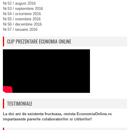
Nr.52 / august 2016
Nr.53 / septembrie 2016
Nr.54 / octombrie 2016
Nr.55 / noiembrie 2016
Nr.56 / decembrie 2016
Nr.57 / ianuarie 2016
CLIP PREZENTARE ECONOMIA ONLINE
TESTIMONIALE
La doi ani de existenta fructoasa, revista EconomiaOnline.ro
impartaseste parerile colaboratorilor si cititorilor!