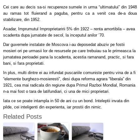
Cei care au decis sa-si recupereze sumele in urma “ultimatului” din 1948
au ramas tot fluierand a paguba, pentru ca a venit cea de-a doua
stabilizare, din 1952.
Asadar, Imprumutul Improprietaririi 5% din 1922 – renta amortibila – avea
scadenta dupa jumatate de secol, la inceputul anilor ’70.
Dar guvernele instalate de Moscova i-au deposedat abuziv pe fostii
mosieri ori pe urmasii lor de resursele pe care trebuiau sa le primeasca la
jumatatea perioadei pana la scadenta, acestia ramanand, practic, si fara
bani, si fara proprietati.
In plus, multi dintre ei au infundat puscariile comuniste pentru vina de a fi
“elemente burghezo-mosieresti”, desi dupa reforma agrara “liberala” din
1921, cea mai radicala din regiune dupa Primul Razboi Mondial, Romania
n-a mai fost o tara de latifundiari, ci una de mici proprietari.
Iata ce se poate intampla in 50 de ani cu un bond. Inteleptii invata din
pilde, cei inteligenti din experienta, iar prostii din nimic.
Related Posts