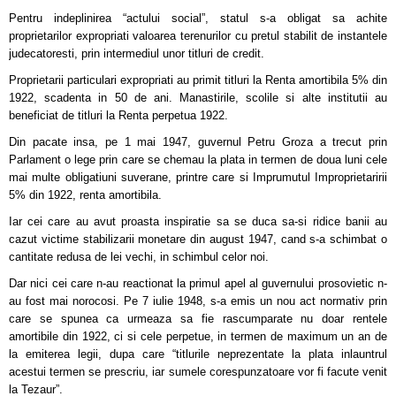
Pentru indeplinirea “actului social”, statul s-a obligat sa achite
proprietarilor expropriati valoarea terenurilor cu pretul stabilit de instantele
judecatoresti, prin intermediul unor titluri de credit.
Proprietarii particulari expropriati au primit titluri la Renta amortibila 5% din
1922, scadenta in 50 de ani. Manastirile, scolile si alte institutii au
beneficiat de titluri la Renta perpetua 1922.
Din pacate insa, pe 1 mai 1947, guvernul Petru Groza a trecut prin
Parlament o lege prin care se chemau la plata in termen de doua luni cele
mai multe obligatiuni suverane, printre care si Imprumutul Improprietaririi
5% din 1922, renta amortibila.
Iar cei care au avut proasta inspiratie sa se duca sa-si ridice banii au
cazut victime stabilizarii monetare din august 1947, cand s-a schimbat o
cantitate redusa de lei vechi, in schimbul celor noi.
Dar nici cei care n-au reactionat la primul apel al guvernului prosovietic n-
au fost mai norocosi. Pe 7 iulie 1948, s-a emis un nou act normativ prin
care se spunea ca urmeaza sa fie rascumparate nu doar rentele
amortibile din 1922, ci si cele perpetue, in termen de maximum un an de
la emiterea legii, dupa care “titlurile neprezentate la plata inlauntrul
acestui termen se prescriu, iar sumele corespunzatoare vor fi facute venit
la Tezaur”.