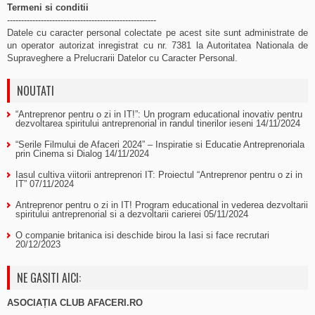
Termeni si conditii
-----------------------------------------------------
Datele cu caracter personal colectate pe acest site sunt administrate de
un operator autorizat inregistrat cu nr. 7381 la Autoritatea Nationala de
Supraveghere a Prelucrarii Datelor cu Caracter Personal.
NOUTATI
“Antreprenor pentru o zi in IT!”: Un program educational inovativ pentru
dezvoltarea spiritului antreprenorial in randul tinerilor ieseni
14/11/2024
“Serile Filmului de Afaceri 2024” – Inspiratie si Educatie Antreprenoriala
prin Cinema si Dialog
14/11/2024
Iasul cultiva viitorii antreprenori IT: Proiectul “Antreprenor pentru o zi in
IT”
07/11/2024
Antreprenor pentru o zi in IT! Program educational in vederea dezvoltarii
spiritului antreprenorial si a dezvoltarii carierei
05/11/2024
O companie britanica isi deschide birou la Iasi si face recrutari
20/12/2023
NE GASITI AICI:
ASOCIAȚIA CLUB AFACERI.RO