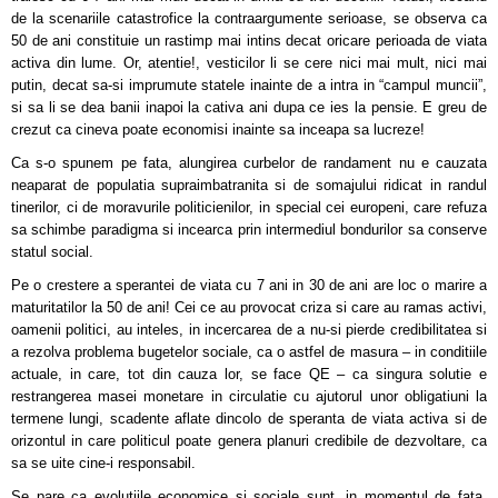
de la scenariile catastrofice la contraargumente serioase, se observa ca
50 de ani constituie un rastimp mai intins decat oricare perioada de viata
activa din lume. Or, atentie!, vesticilor li se cere nici mai mult, nici mai
putin, decat sa-si imprumute statele inainte de a intra in “campul muncii”,
si sa li se dea banii inapoi la cativa ani dupa ce ies la pensie. E greu de
crezut ca cineva poate economisi inainte sa inceapa sa lucreze!
Ca s-o spunem pe fata, alungirea curbelor de randament nu e cauzata
neaparat de populatia supraimbatranita si de somajului ridicat in randul
tinerilor, ci de moravurile politicienilor, in special cei europeni, care refuza
sa schimbe paradigma si incearca prin intermediul bondurilor sa conserve
statul social.
Pe o crestere a sperantei de viata cu 7 ani in 30 de ani are loc o marire a
maturitatilor la 50 de ani! Cei ce au provocat criza si care au ramas activi,
oamenii politici, au inteles, in incercarea de a nu-si pierde credibilitatea si
a rezolva problema bugetelor sociale, ca o astfel de masura – in conditiile
actuale, in care, tot din cauza lor, se face QE – ca singura solutie e
restrangerea masei monetare in circulatie cu ajutorul unor obligatiuni la
termene lungi, scadente aflate dincolo de speranta de viata activa si de
orizontul in care politicul poate genera planuri credibile de dezvoltare, ca
sa se uite cine-i responsabil.
Se pare ca evolutiile economice si sociale sunt, in momentul de fata,