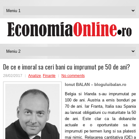
De ce e imoral sa ceri bani cu imprumut pe 50 de ani?
28/02/2017
Analize
,
Finante
No comments
Ionut BALAN – bloguluibalan.ro
Belgia si Irlanda s-au imprumutat pe
100 de ani. Austria a emis bonduri pe
70 de ani. Iar Franta, Italia sau Spania
au lansat obligatiuni cu maturitate la 50
de ani.
Este clar ca la dobanzile
actuale e o oportunitate sa te
imprumuti pe termen lung si sa platesti
mai nimic. Relaxarea cantitativa (QE) a