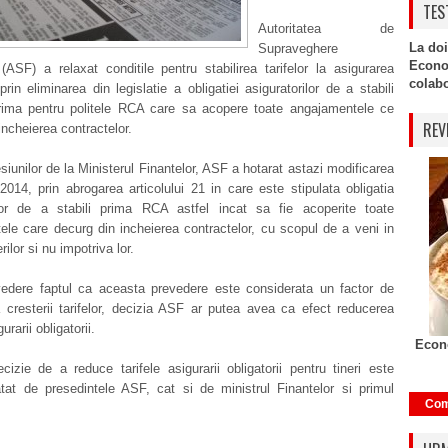
TES
Autoritatea de
La doi
Supraveghere
Econo
(ASF) a relaxat conditile pentru stabilirea tarifelor la asigurarea
colabor
 prin eliminarea din legislatie a obligatiei asiguratorilor de a stabili
prima pentru politele RCA care sa acopere toate angajamentele ce
REV
incheierea contractelor.
siunilor de la Ministerul Finantelor, ASF a hotarat astazi modificarea
014, prin abrogarea articolului 21 in care este stipulata obligatia
ilor de a stabili prima RCA astfel incat sa fie acoperite toate
le care decurg din incheierea contractelor, cu scopul de a veni in
erilor si nu impotriva lor.
edere faptul ca aceasta prevedere este considerata un factor de
 cresterii tarifelor, decizia ASF ar putea avea ca efect reducerea
urarii obligatorii.
Econo
izie de a reduce tarifele asigurarii obligatorii pentru tineri este
atat de presedintele ASF, cat si de ministrul Finantelor si primul
Com