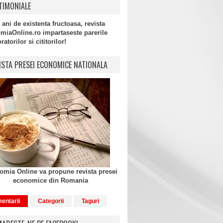
TIMONIALE
 ani de existenta fructoasa, revista
miaOnline.ro impartaseste parerile
atorilor si cititorilor!
ISTA PRESEI ECONOMICE NATIONALA
mia Online va propune revista presei
economice din Romania
entarii
Categorii
Taguri