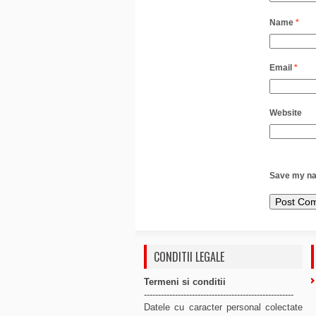
Name
*
Email
*
Website
Save my nam
CONDITII LEGALE
Termeni si conditii
-----------------------------------------------------
Datele cu caracter personal colectate