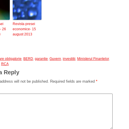
sei
Revista presei
– 26
economice- 15
3
august 2013
re obligatorie
,
BERD
,
garantie
,
Guvern
,
investitii
,
Ministerul Finantelor
,
,
RCA
a Reply
address will not be published.
Required fields are marked
*