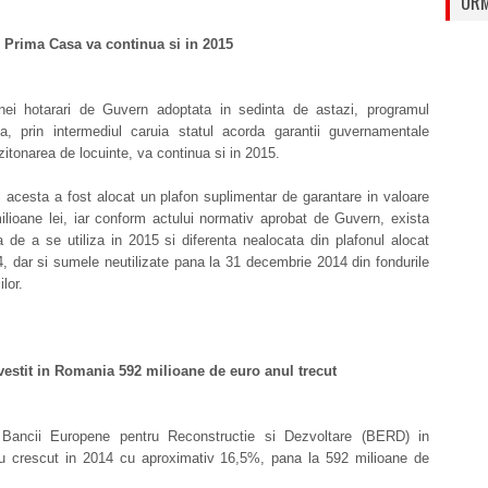
URM
Prima Casa va continua si in 2015
ei hotarari de Guvern adoptata in sedinta de astazi, programul
, prin intermediul caruia statul acorda garantii guvernamentale
zitonarea de locuinte, va continua si in 2015.
 acesta a fost alocat un plafon suplimentar de garantare in valoare
lioane lei, iar conform actului normativ aprobat de Guvern, exista
ea de a se utiliza in 2015 si diferenta nealocata din plafonul alocat
, dar si sumele neutilizate pana la 31 decembrie 2014 din fondurile
lor.
estit in Romania 592 milioane de euro anul trecut
le Bancii Europene pentru Reconstructie si Dezvoltare (BERD) in
 crescut in 2014 cu aproximativ 16,5%, pana la 592 milioane de