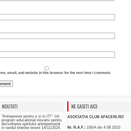
e, email, and website in this browser for the next time I comment.
NOUTATI
NE GASITI AICI:
“Antreprenor pentru o zi in IT!”: Un
ASOCIAȚIA CLUB AFACERI.RO
program educational inovativ pentru
dezvoltarea spiritului antreprenorial
Nr. R.A.F.:
156/A din 4.08.2010
in randul tinerilor ieseni
14/11/2024