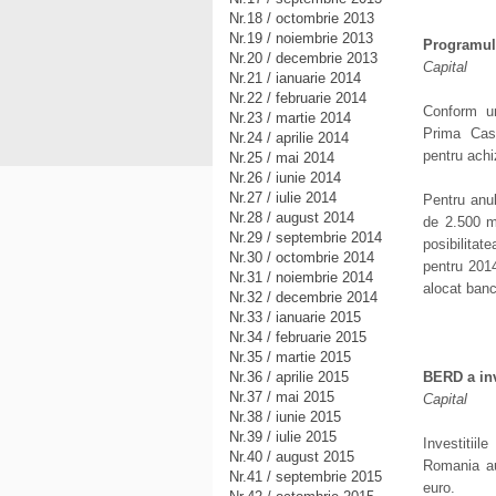
Nr.18 / octombrie 2013
Nr.19 / noiembrie 2013
Programul 
Nr.20 / decembrie 2013
Capital
Nr.21 / ianuarie 2014
Nr.22 / februarie 2014
Conform un
Nr.23 / martie 2014
Prima Casa
Nr.24 / aprilie 2014
pentru achi
Nr.25 / mai 2014
Nr.26 / iunie 2014
Nr.27 / iulie 2014
Pentru anul
Nr.28 / august 2014
de 2.500 mi
Nr.29 / septembrie 2014
posibilitat
Nr.30 / octombrie 2014
pentru 2014
Nr.31 / noiembrie 2014
alocat banci
Nr.32 / decembrie 2014
Nr.33 / ianuarie 2015
Nr.34 / februarie 2015
Nr.35 / martie 2015
Nr.36 / aprilie 2015
BERD a inv
Nr.37 / mai 2015
Capital
Nr.38 / iunie 2015
Nr.39 / iulie 2015
Investitii
Nr.40 / august 2015
Romania au
Nr.41 / septembrie 2015
euro.