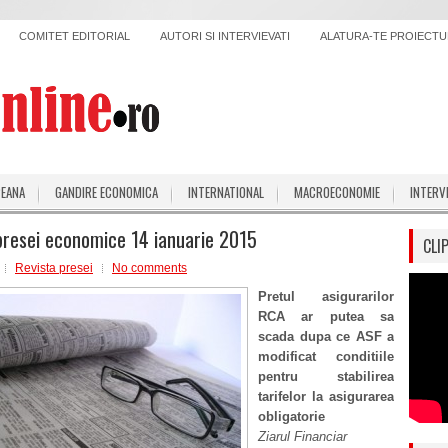
COMITET EDITORIAL
AUTORI SI INTERVIEVATI
ALATURA-TE PROIECTUL
PEANA
GANDIRE ECONOMICA
INTERNATIONAL
MACROECONOMIE
INTERV
presei economice 14 ianuarie 2015
CLI
Revista presei
No comments
Pretul asigurarilor
RCA ar putea sa
scada dupa ce ASF a
modificat conditiile
pentru stabilirea
tarifelor la asigurarea
obligatorie
Ziarul Financiar