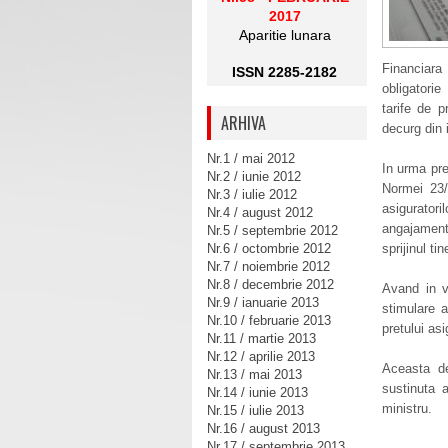
2017
Aparitie lunara
Financiara 
ISSN 2285-2182
obligatorie
tarife de 
ARHIVA
decurg din 
Nr.1 / mai 2012
In urma pre
Nr.2 / iunie 2012
Normei 23/2
Nr.3 / iulie 2012
asigurator
Nr.4 / august 2012
angajamente
Nr.5 / septembrie 2012
Nr.6 / octombrie 2012
sprijinul tin
Nr.7 / noiembrie 2012
Nr.8 / decembrie 2012
Avand in v
Nr.9 / ianuarie 2013
stimulare a
Nr.10 / februarie 2013
pretului asig
Nr.11 / martie 2013
Nr.12 / aprilie 2013
Aceasta dec
Nr.13 / mai 2013
sustinuta 
Nr.14 / iunie 2013
ministru.
Nr.15 / iulie 2013
Nr.16 / august 2013
Nr.17 / septembrie 2013