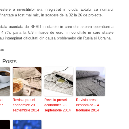
stere a investitiilor s-a inregistrat in ciuda faptului ca numarul
 finantate a fost mai mic, in scadere de la 32 la 26 de proiecte.
totala acordata de BERD in statele in care desfasoara operatiuni a
 4,7%, pana la 8,9 miliarde de euro, in conditiile in care statele
u intampinat dificultati din cauza problemelor din Rusia si Ucraina.
nie
d Posts
sei
Revista presei
Revista presei
Revista presei
27
economice 29
economice 23
economice – 4
septembrie 2014
septembrie 2014
februarie 2014