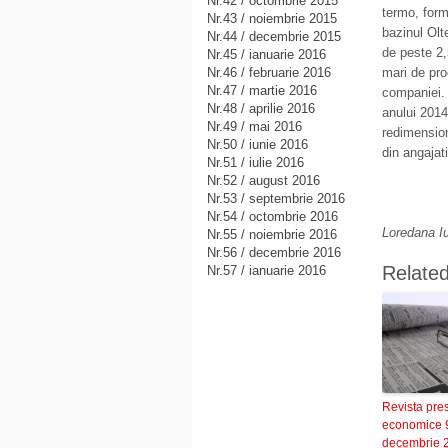
Nr.42 / octombrie 2015
termo, form
Nr.43 / noiembrie 2015
bazinul Olte
Nr.44 / decembrie 2015
de peste 2,
Nr.45 / ianuarie 2016
Nr.46 / februarie 2016
mari de prod
Nr.47 / martie 2016
companiei. 
Nr.48 / aprilie 2016
anului 2014
Nr.49 / mai 2016
redimension
Nr.50 / iunie 2016
din angajati
Nr.51 / iulie 2016
Nr.52 / august 2016
Nr.53 / septembrie 2016
Nr.54 / octombrie 2016
Loredana Iu
Nr.55 / noiembrie 2016
Nr.56 / decembrie 2016
Relate
Nr.57 / ianuarie 2016
Revista pre
economice 
decembrie 