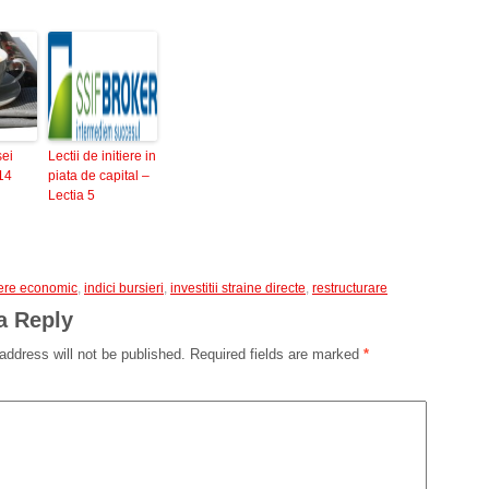
sei
Lectii de initiere in
14
piata de capital –
Lectia 5
tere economic
,
indici bursieri
,
investitii straine directe
,
restructurare
a Reply
address will not be published.
Required fields are marked
*