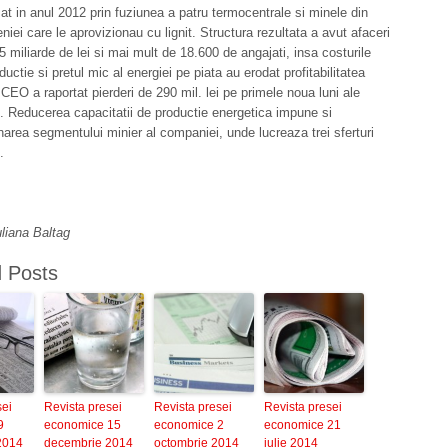
at in anul 2012 prin fuziunea a patru termocentrale si minele din
niei care le aprovizionau cu lignit. Structura rezultata a avut afaceri
5 miliarde de lei si mai mult de 18.600 de angajati, insa costurile
uctie si pretul mic al energiei pe piata au erodat profitabilitatea
CEO a raportat pierderi de 290 mil. lei pe primele noua luni ale
. Reducerea capacitatii de productie energetica impune si
area segmentului minier al companiei, unde lucreaza trei sferturi
.
liana Baltag
d Posts
sei
Revista presei
Revista presei
Revista presei
9
economice 15
economice 2
economice 21
2014
decembrie 2014
octombrie 2014
iulie 2014