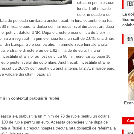
TES
situat in primele zece
luni la 1,59 miliarde
La doi
euro, in scadere cu
Econo
ata de perioada similara a anului trecut. In luna octombrie au fost
colabor
a 80 milioane euro, al doilea cel mai redus nivel din acest an, dupa
rie, potrivit datelor BNR.
Dupa o crestere economica de 3,5% in
REV
mia a inregistrat, in primele noua luni, un salt de 2,8%, una dintre
ri din Europa. Spre comparatie, in primele zece luni ale anului
titiile straine directe erau de 1,82 miliarde de euro. In luna
nves­titiile strainilor au fost de circa 90 mil. euro, cu aproape 10
euro peste nivelul din octombrie. Anul trecut, investitiile straine
crescut cu 26,8% comparativ cu anul anterior, la 2,71 miliarde euro,
e valoare din ultimii patru ani.
ii in contextul prabusirii rublei
Econo
asca s-a prabusit la un minim de 78 de ruble pentru un dolar si
Com
 100 de ruble pentru un euro. Aceasta depreciere vine dupa ce
ala a Rusiei a crescut noaptea trecuta rata dobanzii de referinta la