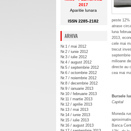
2017
Aparitie lunara
peste 12% f
ISSN 2285-2182
atrase circ
luna februa
ARHIVA
2013, econo
cele mai ma
Nr.1 / mai 2012
trecut inves
Nr.2 / iunie 2012
septembrie i
Nr.3 / iulie 2012
milioane de 
Nr.4 / august 2012
directe au 
Nr.5 / septembrie 2012
Nr.6 / octombrie 2012
cea mai mar
Nr.7 / noiembrie 2012
Nr.8 / decembrie 2012
Nr.9 / ianuarie 2013
Nr.10 / februarie 2013
Bursele lum
Nr.11 / martie 2013
Capital
Nr.12 / aprilie 2013
Nr.13 / mai 2013
Moneda ruse
Nr.14 / iunie 2013
aproximativ
Nr.15 / iulie 2013
Nr.16 / august 2013
Banca Centr
Nr.17 / septembrie 2013