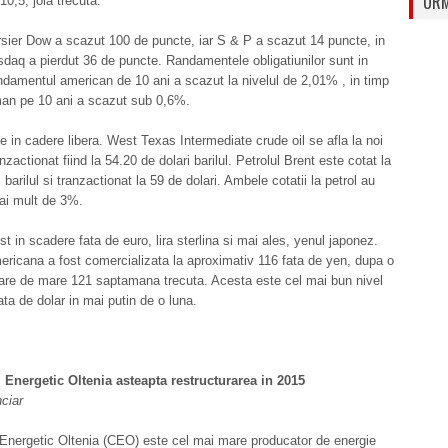
URM
10,5, joia trecuta.
rsier Dow a scazut 100 de puncte, iar S & P a scazut 14 puncte, in
daq a pierdut 36 de puncte. Randamentele obligatiunilor sunt in
damentul american de 10 ani a scazut la nivelul de 2,01% , in timp
man pe 10 ani a scazut sub 0,6%.
te in cadere libera. West Texas Intermediate crude oil se afla la noi
zactionat fiind la 54.20 de dolari barilul. Petrolul Brent este cotat la
 barilul si tranzactionat la 59 de dolari. Ambele cotatii la petrol au
ai mult de 3%.
st in scadere fata de euro, lira sterlina si mai ales, yenul japonez.
icana a fost comercializata la aproximativ 116 fata de yen, dupa o
are de mare 121 saptamana trecuta. Acesta este cel mai bun nivel
ata de dolar in mai putin de o luna.
Energetic Oltenia asteapta restructurarea in 2015
nciar
Energetic Oltenia (CEO) este cel mai mare producator de energie