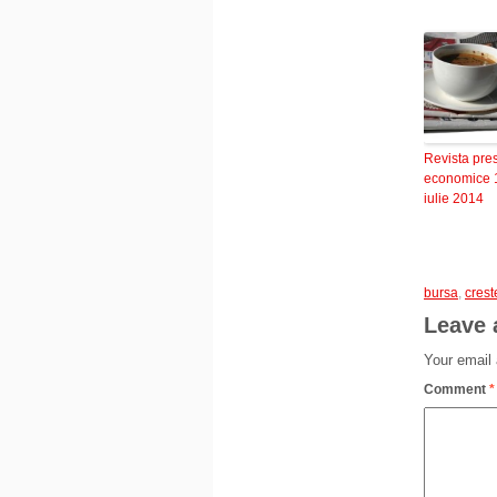
Revista pre
economice 
iulie 2014
bursa
,
cres
Leave 
Your email 
Comment
*