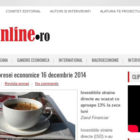
COMITET EDITORIAL
AUTORI SI INTERVIEVATI
ALATURA-TE PROIECTUL
PEANA
GANDIRE ECONOMICA
INTERNATIONAL
MACROECONOMIE
INTERV
presei economice 16 decembrie 2014
CLI
Revista presei
No comments
Investitiile straine
directe au scazut cu
aproape 13% la zece
luni
Ziarul Financiar
Investitiile straine
directe (ISD) s-au