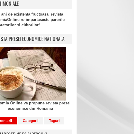
TIMONIALE
 ani de existenta fructoasa, revista
miaOnline.ro impartaseste parerile
atorilor si cititorilor!
ISTA PRESEI ECONOMICE NATIONALA
mia Online va propune revista presei
economice din Romania
entarii
Categorii
Taguri