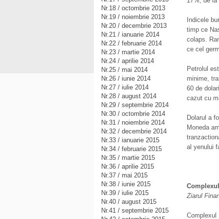
17%, de la 
Nr.18 / octombrie 2013
Nr.19 / noiembrie 2013
Indicele bu
Nr.20 / decembrie 2013
timp ce Nas
Nr.21 / ianuarie 2014
colaps. Ran
Nr.22 / februarie 2014
ce cel ger
Nr.23 / martie 2014
Nr.24 / aprilie 2014
Petrolul es
Nr.25 / mai 2014
Nr.26 / iunie 2014
minime, tran
Nr.27 / iulie 2014
60 de dolari
Nr.28 / august 2014
cazut cu m
Nr.29 / septembrie 2014
Nr.30 / octombrie 2014
Dolarul a fo
Nr.31 / noiembrie 2014
Moneda amer
Nr.32 / decembrie 2014
tranzaction
Nr.33 / ianuarie 2015
al yenului f
Nr.34 / februarie 2015
Nr.35 / martie 2015
Nr.36 / aprilie 2015
Nr.37 / mai 2015
Nr.38 / iunie 2015
Complexul 
Nr.39 / iulie 2015
Ziarul Fina
Nr.40 / august 2015
Nr.41 / septembrie 2015
Complexul 