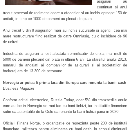
asigurari au
continuat si anul
trecut procesul de redimensionare a afacerilor si au inchis aproape 150 de
unitati, in timp ce 1000 de oameni au plecat din piata.
Anul trecut 5 din 8 asiguratori mari au inchis sucursale si agentii, cea mai
mare restructurare fiind realizat de catre Omniasig, cu o inchidere de 90
de unitati.
Industria de asigurari a fost afectata semnificativ de criza, mai mult de
5000 de oameni plecand din piata in ultimii 6 ani. La sfarsitul anului 2013,
numarul de angajati ai companiilor de asigurari si ai societatilor de
brokeraj era de 13.300 de persoane.
Norvegia ar putea fi prima tara din Europa care renunta la banii cash
Business Magazin
Conform editiei electronice, Russia Today, doar 5% din tranzactiile anule
care au loc in Norvegia se mai fac cu bani lichizi, iar institutiile financiare
sutin ca autoritatile de la Oslo sa renunte la banii lichizi pana in 2020.
Oficialii Finans Norge, o organizatie ce reprezinta peste 200 de institutii
financiare, militeaza pentru eliminarea cu bani cash, in scopul diminuarii