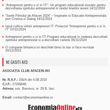
“Antreprenor pentru o zi in IT!”: Un program educational inovativ pentru
dezvoltarea spiritului antreprenorial in randul tinerilor ieseni
14/11/2024
“Serile Filmului de Afaceri 2024” – Inspiratie si Educatie Antreprenoriala
prin Cinema si Dialog
14/11/2024
Iasul cultiva viitorii antreprenori IT: Proiectul “Antreprenor pentru o zi in
IT”
07/11/2024
Antreprenor pentru o zi in IT! Program educational in vederea dezvoltarii
spiritului antreprenorial si a dezvoltarii carierei
05/11/2024
O companie britanica isi deschide birou la Iasi si face recrutari
20/12/2023
NE GASITI AICI:
ASOCIAȚIA CLUB AFACERI.RO
Nr. R.A.F.:
156/A din 4.08.2010
C.I.F.:
27269648;
Adresa:
sos. Barnova, nr. 29 B, Iasi.
Email:
contact@economiaonline.ro