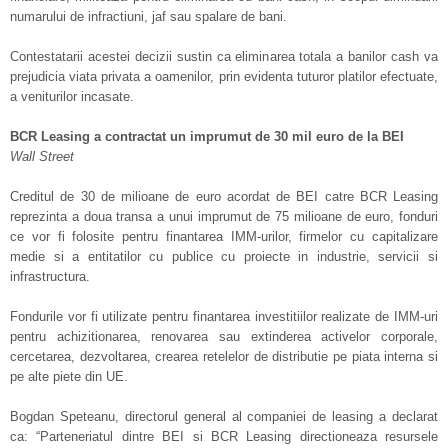
numarului de infractiuni, jaf sau spalare de bani.
Contestatarii acestei decizii sustin ca eliminarea totala a banilor cash va
prejudicia viata privata a oamenilor, prin evidenta tuturor platilor efectuate,
a veniturilor incasate.
BCR Leasing a contractat un imprumut de 30 mil euro de la BEI
Wall Street
Creditul de 30 de milioane de euro acordat de BEI catre BCR Leasing
reprezinta a doua transa a unui imprumut de 75 milioane de euro, fonduri
ce vor fi folosite pentru finantarea IMM-urilor, firmelor cu capitalizare
medie si a entitatilor cu publice cu proiecte in industrie, servicii si
infrastructura.
Fondurile vor fi utilizate pentru finantarea investitiilor realizate de IMM-uri
pentru achizitionarea, renovarea sau extinderea activelor corporale,
cercetarea, dezvoltarea, crearea retelelor de distributie pe piata interna si
pe alte piete din UE.
Bogdan Speteanu, directorul general al companiei de leasing a declarat
ca: “Parteneriatul dintre BEI si BCR Leasing directioneaza resursele