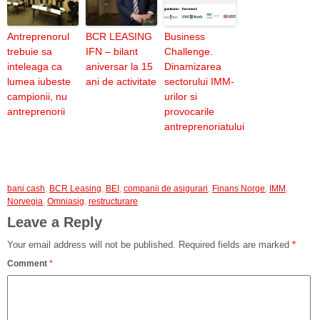
Antreprenorul
BCR LEASING
Business
trebuie sa
IFN – bilant
Challenge.
inteleaga ca
aniversar la 15
Dinamizarea
lumea iubeste
ani de activitate
sectorului IMM-
campionii, nu
urilor si
antreprenorii
provocarile
antreprenoriatului
bani cash
,
BCR Leasing
,
BEI
,
companii de asigurari
,
Finans Norge
,
IMM
,
Norvegia
,
Omniasig
,
restructurare
Leave a Reply
Your email address will not be published.
Required fields are marked
*
Comment
*