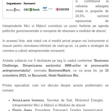
si contribuind la
valoarea adaugata
totala in proportie de
24,5%, sectorul
reprezentat de
Intreprinderile Mici si Mijlocii constituie un punct fierbinte pe agenda
politicilor guvernamentale si europene de relansare a mediului de afaceri.
In aceeasi linie, atat statul cat si mediul privat propun noi instrumente si
masuri pentru stimularea infiintarii de start-up-uri, ca parte a strategiei de
crestere a culturii antreprenoriale romanesti.
Ambele subiecte vor fi dezbatute pe larg in cadrul conferintei “
Business
Challenge. Dinamizarea sectorului IMM-urilor si provocarile
antreprenoriatului
“, semnata
BusinessMark
, ce va avea loc pe
15
octombrie 2015, in Bucuresti, Hotel Raddison Blu
.
Printre specialistii care vor discuta despre aceste problematici se
numara:
Anca-Laura Ionescu
, Secretar de Stat, Ministerul Energiei,
Intreprinderilor Mici si Mijlocii si Mediului de afaceri
Florin Jianu
, Presedinte, Patronatul Tinerilor Intreprinzatori,