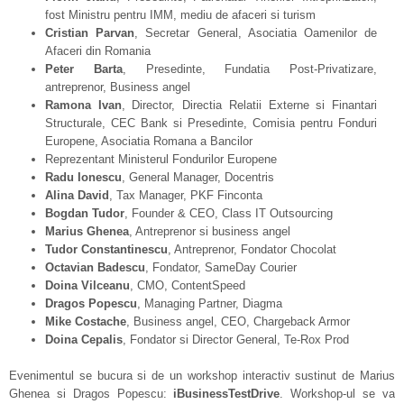
fost Ministru pentru IMM, mediu de afaceri si turism
Cristian Parvan
, Secretar General, Asociatia Oamenilor de
Afaceri din Romania
Peter Barta
, Presedinte, Fundatia Post-Privatizare,
antreprenor, Business angel
Ramona Ivan
, Director, Directia Relatii Externe si Finantari
Structurale, CEC Bank si Presedinte, Comisia pentru Fonduri
Europene, Asociatia Romana a Bancilor
Reprezentant Ministerul Fondurilor Europene
Radu Ionescu
, General Manager, Docentris
Alina David
, Tax Manager, PKF Finconta
Bogdan Tudor
, Founder & CEO, Class IT Outsourcing
Marius Ghenea
, Antreprenor si business angel
Tudor Constantinescu
, Antreprenor, Fondator Chocolat
Octavian B
a
descu
, Fondator, SameDay Courier
Doina Vilceanu
, CMO, ContentSpeed
Drago
s
Popescu
, Managing Partner, Diagma
Mike Costache
, Business angel, CEO, Chargeback Armor
Doina Cepalis
, Fondator si Director General, Te-Rox Prod
Evenimentul se bucura si de un workshop interactiv sustinut de Marius
Ghenea si Dragos Popescu:
iB​usinessTestDrive
. Workshop-ul se va