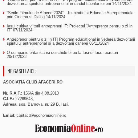
dezvoltarea spiritului antreprenorial in randul tinerilor ieseni
14/11/2024
“Serile Filmului de Afaceri 2024” – Inspiratie si Educatie Antreprenoriala
prin Cinema si Dialog
14/11/2024
Iasul cultiva viitorii antreprenori IT: Proiectul “Antreprenor pentru o zi in
IT”
07/11/2024
Antreprenor pentru o zi in IT! Program educational in vederea dezvoltarii
spiritului antreprenorial si a dezvoltarii carierei
05/11/2024
O companie britanica isi deschide birou la Iasi si face recrutari
20/12/2023
NE GASITI AICI:
ASOCIAȚIA CLUB AFACERI.RO
Nr. R.A.F.:
156/A din 4.08.2010
C.I.F.:
27269648;
Adresa:
sos. Barnova, nr. 29 B, Iasi.
Email:
contact@economiaonline.ro