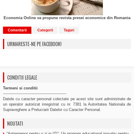
Economia Online va propune revista presei economice din Romania
Comentarii
Categorii
Taguri
URMARESTE-NE PE FACEBOOK!
CONDITII LEGALE
Termeni si conditii
-----------------------------------------------------
Datele cu caracter personal colectate pe acest site sunt administrate de
un operator autorizat inregistrat cu nr. 7381 la Autoritatea Nationala de
Supraveghere a Prelucrarii Datelor cu Caracter Personal.
NOUTATI
“Antreprenor pentru o zi in IT!”: Un program educational inovativ pentru