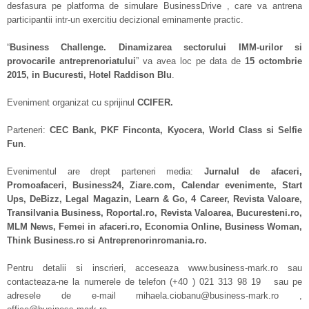
desfasura pe platforma de simulare BusinessDrive , care va antrena
participantii intr-un exercitiu decizional eminamente practic.
“
Business Challenge. Dinamizarea sectorului IMM-urilor si
provocarile antreprenoriatului
” va avea loc pe data de
15 octombrie
2015, in Bucuresti, Hotel Raddison Blu
.
Eveniment organizat cu sprijinul
CCIFER.
Parteneri:
CEC Bank, PKF Finconta, Kyocera, World Class
si Selfie
Fun
.
Evenimentul are drept parteneri media:
Jurnalul de afaceri,
Promoafaceri, Business24, Ziare.com, Calendar evenimente, Start
Ups, DeBizz, Legal Magazin, Learn & Go, 4 Career, Revista Valoare,
Transilvania Business, Roportal.ro, Revista Valoarea, Bucuresteni.ro,
MLM News, Femei in afaceri.ro, Economia Online, Business Woman,
Think Business.ro si Antreprenorinromania.ro.
Pentru detalii si inscrieri, acceseaza www.business-mark.ro sau
contacteaza-ne la numerele de telefon (+40 ) 021 313 98 19 sau pe
adresele de e-mail mihaela.ciobanu@business-mark.ro ,