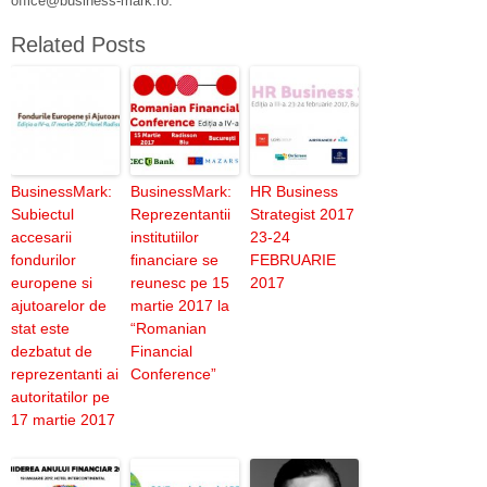
office@business-mark.ro.
Related Posts
BusinessMark:
BusinessMark:
HR Business
Subiectul
Reprezentantii
Strategist 2017
accesarii
institutiilor
23-24
fondurilor
financiare se
FEBRUARIE
europene si
reunesc pe 15
2017
ajutoarelor de
martie 2017 la
stat este
“Romanian
dezbatut de
Financial
reprezentanti ai
Conference”
autoritatilor pe
17 martie 2017