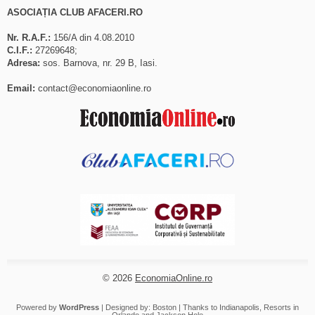
ASOCIAȚIA CLUB AFACERI.RO
Nr. R.A.F.:
156/A din 4.08.2010
C.I.F.:
27269648;
Adresa:
sos. Barnova, nr. 29 B, Iasi.
Email:
contact@economiaonline.ro
© 2026
EconomiaOnline.ro
Powered by
WordPress
| Designed by:
Boston
| Thanks to
Indianapolis
,
Resorts in