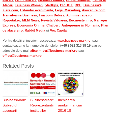
afaceri
,
Promoafaceri
,
Business editors
,
Global Manager
,
Femei in
Afaceri
,
Business Woman
,
StartUps
,
PR BOX
,
RBE
,
Business24
,
Ziare.com
,
Calendar evenimente
,
Legal Marketing
,
Avocatura.com
,
Transilvania Business
,
Finzoom
Debizz
,
Administratie.ro
,
Roportal.ro
,
MLM News
,
Revista Valoarea
,
Bucuresteni.ro
,
Manager
Express
,
Economia Online
,
Chalbert
,
Antreprenor in Romania
,
Plan
de afacere.ro
,
Rabbit Media
si
Vox Capital
.
Pentru detalii si inscrieri, acceseaza
www.business-mark.ro
sau
contacteaza-ne la numerele de telefon
(
+40 ) 021 313 98 19
sau pe
adresele de e-mail
alice.mitru@business-mark.ro
sau
office@business-mark.ro
.
Related Posts
BusinessMark:
BusinessMark:
Inchiderea
Subiectul
Reprezentantii
anului financiar
accesarii
institutiilor
2016 19