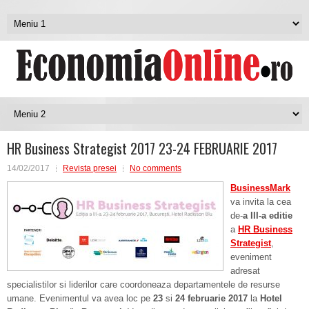
HR Business Strategist 2017 23-24 FEBRUARIE 2017
14/02/2017
Revista presei
No comments
BusinessMark
va invita la cea
de-
a III-a edi
tie
a
HR Business
Strategist
,
eveniment
adresat
specialistilor si liderilor care coordoneaza departamentele de resurse
umane. Evenimentul va avea loc pe
23
si
24 februarie 2017
la
Hotel