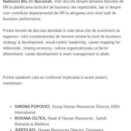
Radisson Blu
din
Bucuresti.
Vom discuta despre alinierea filosofiei de
HR la planificarea tacticilor de business ale organizatiei, dar si despre
cum contribuie departamentul de HR la atingerea unui nivel inalt de
business performance.
Printre temele de discutie abordate in cele doua zile de eveniment se
regasesc: rolul coordonatorului de resurse umane la nivel de business
strategy & development, result-centric leadership, career mapping for
millennials, sharing economy, cultura organizationala ca factor
diferentiator, career development & team management si altele.
Printre speakerii care au confirmat implicarea in acest proiect,
mentionam:
SIMONA POPOVICI
, Group Human Resources Director, KMG
International
ROXANA CILTEA,
Head of Human Resources, Sanofi
Romania & Moldova
JUDITH KIS,
Human Resources Director, Groupama