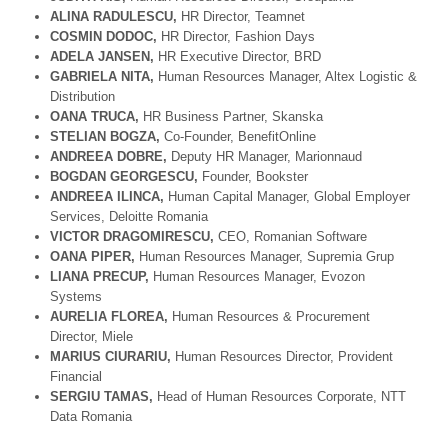
ALINA R
ADULESCU,
HR Director, Teamnet
COSMIN DODOC,
HR Director, Fashion Days
ADELA JANSEN,
HR Executive Director, BRD
GABRIELA NITA,
Human Resources Manager, Altex Logistic &
Distribution
OANA TRUCA,
HR Business Partner, Skanska
STELIAN BOGZA,
Co-Founder, BenefitOnline
ANDREEA DOBRE,
Deputy HR Manager, Marionnaud
BOGDAN GEORGESCU,
Founder, Bookster
ANDREEA ILINCA,
Human Capital Manager, Global Employer
Services, Deloitte Romania
VICTOR DRAGOMIRESCU,
CEO, Romanian Software
OANA PIPER,
Human Resources Manager, Supremia Grup
LIANA PRECUP,
Human Resources Manager, Evozon
Systems
AURELIA FLOREA,
Human Resources & Procurement
Director, Miele
MARIUS CIURARIU,
Human Resources Director, Provident
Financial
SERGIU TAMA
S
,
Head of Human Resources Corporate, NTT
Data Romania