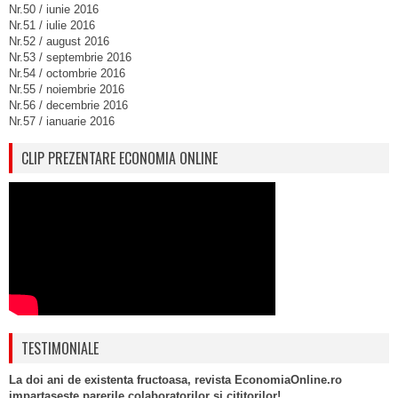
Nr.50 / iunie 2016
Nr.51 / iulie 2016
Nr.52 / august 2016
Nr.53 / septembrie 2016
Nr.54 / octombrie 2016
Nr.55 / noiembrie 2016
Nr.56 / decembrie 2016
Nr.57 / ianuarie 2016
CLIP PREZENTARE ECONOMIA ONLINE
TESTIMONIALE
La doi ani de existenta fructoasa, revista EconomiaOnline.ro
impartaseste parerile colaboratorilor si cititorilor!