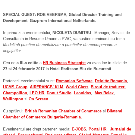
SPECIAL GUEST: ROB VEERSMA, Global Director Training and
Development, Gazprom International Netherlands.
In prima zi a evenimentului,
NICOLETA DUMITRU
– Manager, Servicii de
Consultanta in Resurse Umane a PWC, va sustine seminarul cu tema:
Modalit
at
i practice de revitalizare a practicilor de recompensare a
angaja
t
ilor.
Cea de-
a III-a edi
tie
a
HR Business Strategist
va avea loc in zilele de
23 si 24 februarie 2017
la
Hotel Radisson Blu
din
Bucuresti
.
Partenerii evenimentului sunt:
Romanian Software
,
Deloitte Romania
,
UCMS Group
,
AIRFRANCE/ KLM
,
World Class
,
Biroul de traduceri
Champollion
,
LEO HR
,
Donut Studio
,
Leonidas
,
Max Relax
,
Wellington
si
On Screen
.
Cu sprijinul:
British Romanian Chamber of Commerce
si
Bilateral
Chamber of Commerce Bulgaria-Romania.
Evenimentul are drept parteneri media:
E-JOBS
,
Portal HR
,
Jurnalul de