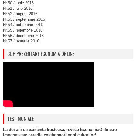
Nr.50 / iunie 2016
Nr.51 / iulie 2016
Nr.52 / august 2016
Nr.53 / septembrie 2016
Nr.54 / octombrie 2016
Nr.55 / noiembrie 2016
Nr.56 / decembrie 2016
Nr.57 / ianuarie 2016
CLIP PREZENTARE ECONOMIA ONLINE
TESTIMONIALE
La doi ani de existenta fructoasa, revista EconomiaOnline.ro
impartaseste parerile colaboratorilor si cititorilor!