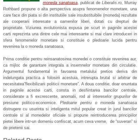
moneda sanatoasa
, publicat de
Liberalis.ro
, Murray
Rothbard propune o alta perspectiva asupra fenomenelor monetare, una
care face din piata si din institutiile sale insubstituibile (moneda) rezultate
ale cooperarii interesate a oamenilor liberi, dotati cu drepturi de
proprietate. Viziunea evolutionista expusa pe scurt in paginile acestei
carti reprezinta una dintre cele mai interesante si mai clare introduceri in
sfera fenomenelor monetare si constituie o pledoarie lucida pentru
revenirea la o moneda sanatoasa.
Prima conditie pentru reinsanatosirea monedei o constituie revenirea aur,
ca mijloc de garantare integrala a insemnelor monetare din circulatie.
Argumentul fundamental in favoarea metalului pretios deriva din
indelungata practica a folosirii acestuia, intrerupta brutal si arbitrar de
necesitatea”flexibilizarii politicii monetare”. A doua conditie, doar enuntata
in paginile acestei carti, consta in desfiintarea bancilor centrale,
considerate a fi excrescente, anomalii, rod al intereselor grupurilor de
presiune politico-economice.
Pledoarie pentru o moneda sanatoasa
distrugere cu usurinta si inteligenta mitul popular creat in jurul bancilor
centrale si al monedelor oficiale si propune reintroducerea principiilor
pietei libere intr-un domeniu confiscat, acum ceva vreme, de “suveran” si
de prietenii sai.