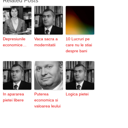
Related Posts
Depresiunile
Vaca sacra a
10 Lucruri pe
economice…
modernitatii
care nu le stiai
despre bani
In apararea
Puterea
Logica pietei
pietei libere
economica si
valoarea leului