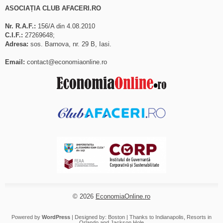
ASOCIAȚIA CLUB AFACERI.RO
Nr. R.A.F.:
156/A din 4.08.2010
C.I.F.:
27269648;
Adresa:
sos. Barnova, nr. 29 B, Iasi.
Email:
contact@economiaonline.ro
© 2026
EconomiaOnline.ro
Powered by
WordPress
| Designed by:
Boston
| Thanks to
Indianapolis
,
Resorts in
Orlando
and
Jackson Hole