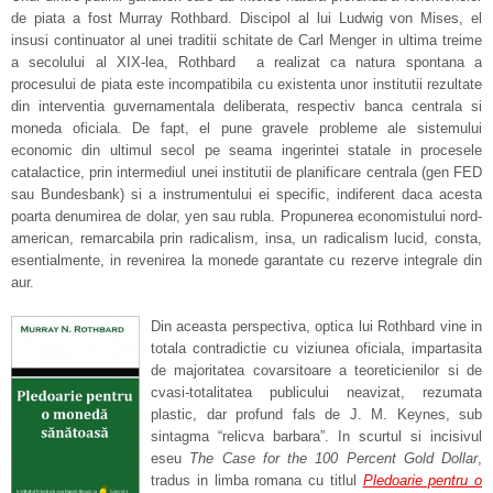
de piata a fost Murray Rothbard. Discipol al lui Ludwig von Mises, el
insusi continuator al unei traditii schitate de Carl Menger in ultima treime
a secolului al XIX-lea, Rothbard a realizat ca natura spontana a
procesului de piata este incompatibila cu existenta unor institutii rezultate
din interventia guvernamentala deliberata, respectiv banca centrala si
moneda oficiala. De fapt, el pune gravele probleme ale sistemului
economic din ultimul secol pe seama ingerintei statale in procesele
catalactice, prin intermediul unei institutii de planificare centrala (gen FED
sau Bundesbank) si a instrumentului ei specific, indiferent daca acesta
poarta denumirea de dolar, yen sau rubla. Propunerea economistului nord-
american, remarcabila prin radicalism, insa, un radicalism lucid, consta,
esentialmente, in revenirea la monede garantate cu rezerve integrale din
aur.
Din aceasta perspectiva, optica lui Rothbard vine in
totala contradictie cu viziunea oficiala, impartasita
de majoritatea covarsitoare a teoreticienilor si de
cvasi-totalitatea publicului neavizat, rezumata
plastic, dar profund fals de J. M. Keynes, sub
sintagma “relicva barbara”. In scurtul si incisivul
eseu
The Case for the 100 Percent Gold Dollar
,
tradus in limba romana cu titlul
Pledoarie pentru o