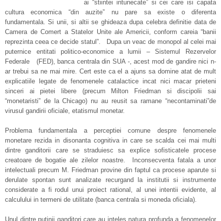
ai “stiintei intunecate” si cei care isi capata
cultura economica “din auzite” nu pare sa existe o diferenta
fundamentala. Si unii, si altii se ghideaza dupa celebra definitie data de
Camera de Comert a Statelor Unite ale Americii, conform careia “banii
reprezinta ceea ce decide statul”. Dupa un veac de monopol al celei mai
puternice entitati politico-economice a lumii – Sistemul Rezervelor
Federale (FED), banca centrala din SUA -, acest mod de gandire nici n-
ar trebui sa ne mai mire. Cert este ca el a ajuns sa domine atat de mult
explicatiile legate de fenomenele catalactice incat nici macar prieteni
sinceri ai pietei libere (precum Milton Friedman si discipolii sai
“monetaristi” de la Chicago) nu au reusit sa ramane “necontaminati”de
virusul gandirii oficiale, etatismul monetar.
Problema fundamentala a perceptiei comune despre fenomenele
monetare rezida in disonanta cognitiva in care se scalda cei mai multi
dintre ganditorii care se straduiesc sa explice sofisticatele procese
creatoare de bogatie ale zilelor noastre. Inconsecventa fatala a unor
intelectuali precum M. Friedman provine din faptul ca procese aparute si
derulate spontan sunt analizate recurgand la institutii si instrumente
considerate a fi rodul unui proiect rational, al unei intentii evidente, al
calculului in termeni de utilitate (banca centrala si moneda oficiala).
Unul dintre putinii ganditori care au inteles natura profunda a fenomenelor