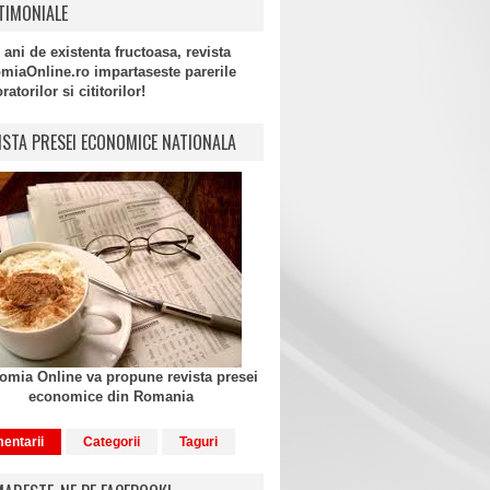
TIMONIALE
 ani de existenta fructoasa, revista
miaOnline.ro impartaseste parerile
atorilor si cititorilor!
ISTA PRESEI ECONOMICE NATIONALA
mia Online va propune revista presei
economice din Romania
entarii
Categorii
Taguri