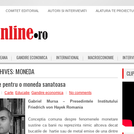
COMITET EDITORIAL
AUTORI SI INTERVIEVATI
ALATURA-TE PROIECTUL
PEANA
GANDIRE ECONOMICA
INTERNATIONAL
MACROECONOMIE
INTERV
HIVES:
MONEDA
CLI
e pentru o moneda sanatoasa
Carte
,
Educatie
,
Gandire economica
No comments
Gabriel Mursa – Presedintele Institutului
Friedrich von Hayek Romania
Conceptia comuna despre fenomenele monetare
sustine ca banii nu reprezinta nimic altceva decat
bucatile de hartie sau de metal emise de una dintre