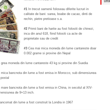
URM
#1
In trecut oamenii foloseau diferite lucruri in
calitate de bani: sarea, boabe de cacao, dinti de
rechin, pietre pretioase s.a.
#2
Primii bani de hartie au fost folositi de chinezi,
inca din anul 618, fiind folositi ca acte de
proprietate sau de credit
#3
Cea mai mica moneda din lume cantareste doar
0.002 grame si provine din Nepal
grea moneda din lume cantareste 43 kg si provine din Suedia
mica bancnota din lume a fost emisa in Morocco, sub dimensiunea
 postal
mare bancnota din lume a fost emisa in China, in secolul al XIV-
imensiunea de 9×13 inch.
ancomat din lume a fost construit la Londra in 1967