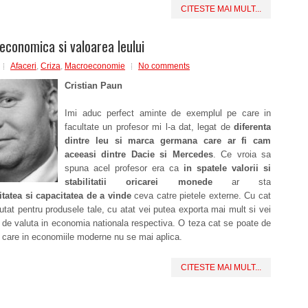
CITESTE MAI MULT...
economica si valoarea leului
Afaceri
,
Criza
,
Macroeconomie
No comments
Cristian Paun
Imi aduc perfect aminte de exemplul pe care in
facultate un profesor mi l-a dat, legat de
diferenta
dintre leu si marca germana care ar fi cam
aceeasi dintre Dacie si Mercedes
. Ce vroia sa
spuna acel profesor era ca
in spatele valorii si
stabilitatii oricarei monede
ar sta
itatea si capacitatea de a vinde
ceva catre pietele externe. Cu cat
utat pentru produsele tale, cu atat vei putea exporta mai mult si vei
i de valuta in economia nationala respectiva. O teza cat se poate de
 care in economiile moderne nu se mai aplica.
CITESTE MAI MULT...