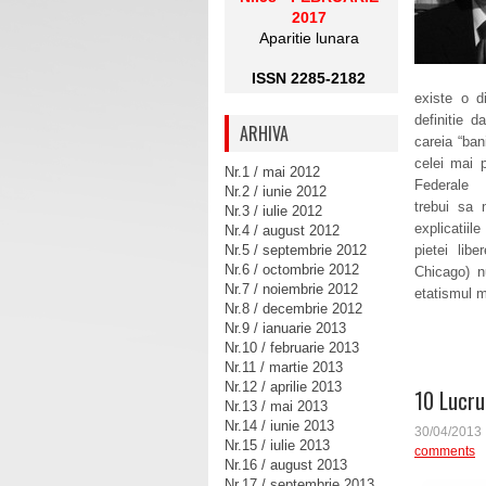
2017
Aparitie lunara
ISSN 2285-2182
existe o d
definitie 
ARHIVA
careia “ba
celei mai p
Nr.1 / mai 2012
Federale (
Nr.2 / iunie 2012
trebui sa
Nr.3 / iulie 2012
explicatiil
Nr.4 / august 2012
Nr.5 / septembrie 2012
pietei lib
Nr.6 / octombrie 2012
Chicago) n
Nr.7 / noiembrie 2012
etatismul m
Nr.8 / decembrie 2012
Nr.9 / ianuarie 2013
Nr.10 / februarie 2013
Nr.11 / martie 2013
Nr.12 / aprilie 2013
10 Lucrur
Nr.13 / mai 2013
Nr.14 / iunie 2013
30/04/2013
Nr.15 / iulie 2013
comments
Nr.16 / august 2013
Nr.17 / septembrie 2013