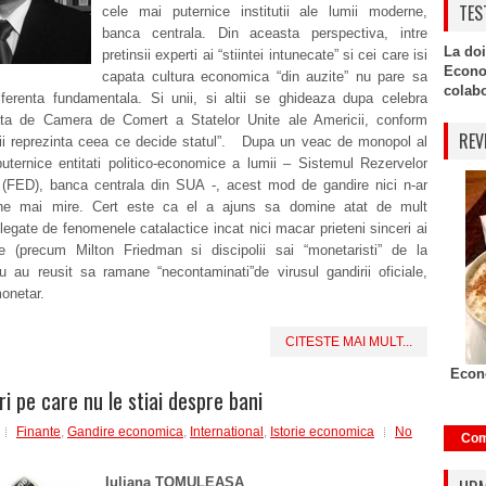
TES
cele mai puternice institutii ale lumii moderne,
banca centrala. Din aceasta perspectiva, intre
La doi
pretinsii experti ai “stiintei intunecate” si cei care isi
Econo
capata cultura economica “din auzite” nu pare sa
colabor
iferenta fundamentala. Si unii, si altii se ghideaza dupa celebra
data de Camera de Comert a Statelor Unite ale Americii, conform
REV
nii reprezinta ceea ce decide statul”. Dupa un veac de monopol al
uternice entitati politico-economice a lumii – Sistemul Rezervelor
FED), banca centrala din SUA -, acest mod de gandire nici n-ar
 ne mai mire. Cert este ca el a ajuns sa domine atat de mult
e legate de fenomenele catalactice incat nici macar prieteni sinceri ai
ere (precum Milton Friedman si discipolii sai “monetaristi” de la
u au reusit sa ramane “necontaminati”de virusul gandirii oficiale,
onetar.
CITESTE MAI MULT...
Econo
i pe care nu le stiai despre bani
Finante
,
Gandire economica
,
International
,
Istorie economica
No
Com
Iuliana TOMULEASA