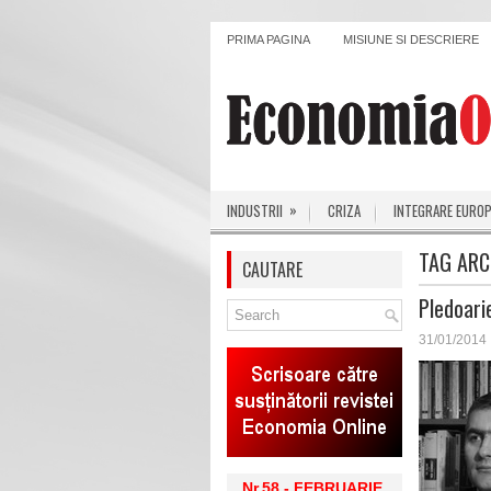
PRIMA PAGINA
MISIUNE SI DESCRIERE
»
INDUSTRII
CRIZA
INTEGRARE EURO
TAG ARC
CAUTARE
Pledoari
31/01/2014
Nr.58 - FEBRUARIE