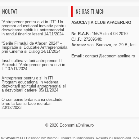
NOUTATI
NE GASITI AICI:
“Antreprenor pentru o zi in IT!”: Un
ASOCIAȚIA CLUB AFACERI.RO
program educational inovativ pentru
dezvoltarea spiritului antreprenorial
Nr. R.A.F.:
156/A din 4.08.2010
in randul tinerilor ieseni
14/11/2024
C.I.F.:
27269648;
“Serile Filmului de Afaceri 2024” –
Adresa:
sos. Barnova, nr. 29 B, Iasi.
Inspiratie si Educatie Antreprenoriala
prin Cinema si Dialog
14/11/2024
Email:
contact@economiaonline.ro
Iasul cultiva viitorii antreprenori IT:
Proiectul “Antreprenor pentru o zi in
IT”
07/11/2024
Antreprenor pentru o zi in IT!
Program educational in vederea
dezvoltarii spiritului antreprenorial si
a dezvoltarii carierei
05/11/2024
O companie britanica isi deschide
birou la Iasi si face recrutari
20/12/2023
© 2026
EconomiaOnline.ro
 by
WordPress
| Designed by:
Boston
| Thanks to
Indianapolis
,
Resorts in Orlando
and
Jack