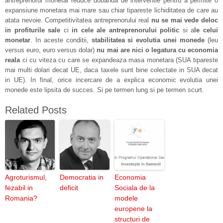
antreprenorul monetar reduce dobanda de interventie pentru a permite o
expansiune monetara mai mare sau chiar tipareste lichiditatea de care au
atata nevoie. Competitivitatea antreprenorului real
nu se mai vede deloc
in profiturile sale
ci
in cele ale antreprenorului politic
si a
le celui
monetar
. In aceste conditii,
stabilitatea si evolutia unei monede
(leu
versus euro, euro versus dolar)
nu mai are nici o legatura cu economia
reala
ci cu viteza cu care se expandeaza masa monetara (SUA tipareste
mai multi dolari decat UE, daca taxele sunt bine colectate in SUA decat
in UE). In final, orice incercare de a explica economic evolutia unei
monede este lipsita de succes. Si pe termen lung si pe termen scurt.
Related Posts
Agroturismul,
Democratia in
Economia
fezabil in
deficit
Sociala de la
Romania?
modele
europene la
structuri de