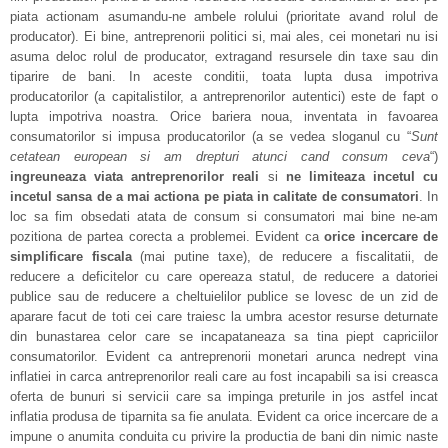
piata actionam asumandu-ne ambele rolului (prioritate avand rolul de
producator). Ei bine, antreprenorii politici si, mai ales, cei monetari nu isi
asuma deloc rolul de producator, extragand resursele din taxe sau din
tiparire de bani. In aceste conditii, toata lupta dusa impotriva
producatorilor (a capitalistilor, a antreprenorilor autentici) este de fapt o
lupta impotriva noastra. Orice bariera noua, inventata in favoarea
consumatorilor si impusa producatorilor (a se vedea sloganul cu “
Sunt
cetatean european si am drepturi atunci cand consum ceva
“)
ingreuneaza viata antreprenorilor reali
si
ne limiteaza incetul cu
incetul sansa de a mai actiona pe piata in calitate de consumatori
. In
loc sa fim obsedati atata de consum si consumatori mai bine ne-am
pozitiona de partea corecta a problemei. Evident ca
orice incercare de
simplificare fiscala
(mai putine taxe), de reducere a fiscalitatii, de
reducere a deficitelor cu care opereaza statul, de reducere a datoriei
publice sau de reducere a cheltuielilor publice se lovesc de un zid de
aparare facut de toti cei care traiesc la umbra acestor resurse deturnate
din bunastarea celor care se incapataneaza sa tina piept capriciilor
consumatorilor. Evident ca antreprenorii monetari arunca nedrept vina
inflatiei in carca antreprenorilor reali care au fost incapabili sa isi creasca
oferta de bunuri si servicii care sa impinga preturile in jos astfel incat
inflatia produsa de tiparnita sa fie anulata. Evident ca orice incercare de a
impune o anumita conduita cu privire la productia de bani din nimic naste