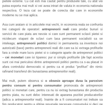
pietele externe. Cu cat esti mai cautat pentru produsele tale, cu atat vei
putea exporta mai mult si vei avea intrari de valuta in economia nationala
respectiva. O teza cat se poate de corecta dar care in economiile
moderne nu se mai aplica.
Asa cum aratam si in articolele mai vechi, in economia reala se confrunta
trei categorii de operatori:
antreprenorii reali
care produc bunuri si
servicii de care piata are nevoie si care sunt permanent sclavii pietei si
nicidecum stapani de sclavi cum lasa permanent socialistii sa se
inteleaga;
antreprenorii politici
dornici in permanenta sa inventeze noi
autorizatii (taxe) pentru antreprenorii reali din care sa isi extraga profiturile
fara a vinde mare lucru pietei si o categorie aparte de antreprenori politici
–
cei monetari
care isi tiparesc pur si simplu profiturile (de fapt acestia
sunt cei mai periculosi dintre antreprenorii politici pentru ca s-au plasat in
afara controlului democratic si pentru ca ei produc “profituri” din nimic
rafinand transferul din bunastarea antreprenorilor reali).
Mai mult, putem observa si
o obsesie aproape dusa la paroxism
pentru consum
si pentru consumator
promovata de antreprenorii
politici si monetari care, pentru ca nu isi extrag bunastarea din productia
pentru piata, nu sunt deloc interesati de apararea pozitiei producatorilor
(adica a antreprenorilor reali). Inainte de a fi consumatori noi trebuie sa
fim producatori pentru a obtine resursele necesare consumului si deci pe