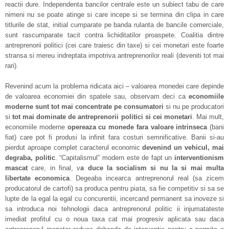
reactii dure. Independenta bancilor centrale este un subiect tabu de care
nimeni nu se poate atinge si care incepe si se termina din clipa in care
titlurile de stat, initial cumparate pe banda rulanta de bancile comerciale,
sunt rascumparate tacit contra lichiditatilor proaspete. Coalitia dintre
antreprenorii politici (cei care traiesc din taxe) si cei monetari este foarte
stransa si mereu indreptata impotriva antreprenorilor reali (deveniti tot mai
rari).
Revenind acum la problema ridicata aici – valoarea monedei care depinde
de valoarea economiei din spatele sau, observam deci ca
economiile
moderne sunt tot mai concentrate pe consumatori
si nu pe producatori
si
tot mai dominate de antreprenorii politici si cei monetari
. Mai mult,
economiile moderne
opereaza cu monede fara valoare intrinseca
(bani
fiat) care pot fi produsi la infinit fara costuri semnificative. Banii si-au
pierdut aproape complet caracterul economic
devenind un vehicul, mai
degraba, politic
. “Capitalismul” modern este de fapt un
interventionism
mascat
care, in final, v
a duce la socialism si nu la si mai multa
libertate economica
. Degeaba incearca antreprenorul real (sa zicem
producatorul de cartofi) sa produca pentru piata, sa fie competitiv si sa se
lupte de la egal la egal cu concurentii, incercand permanent sa inoveze si
sa introduca noi tehnologii daca antreprenorul politic ii injumatateste
imediat profitul cu o noua taxa cat mai progresiv aplicata sau daca