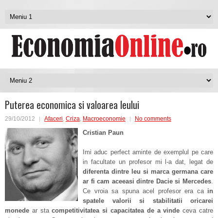
Puterea economica si valoarea leului
29/10/2012
Afaceri
,
Criza
,
Macroeconomie
No comments
Cristian Paun
Imi aduc perfect aminte de exemplul pe care
in facultate un profesor mi l-a dat, legat de
diferenta dintre leu si marca germana care
ar fi cam aceeasi dintre Dacie si Mercedes
.
Ce vroia sa spuna acel profesor era ca
in
spatele valorii si stabilitatii oricarei
monede
ar sta
competitivitatea si capacitatea de a vinde
ceva catre