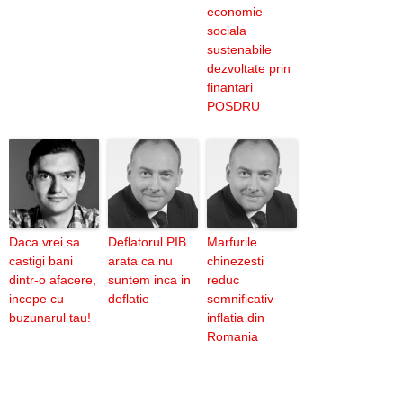
economie
sociala
sustenabile
dezvoltate prin
finantari
POSDRU
Daca vrei sa
Deflatorul PIB
Marfurile
castigi bani
arata ca nu
chinezesti
dintr-o afacere,
suntem inca in
reduc
incepe cu
deflatie
semnificativ
buzunarul tau!
inflatia din
Romania