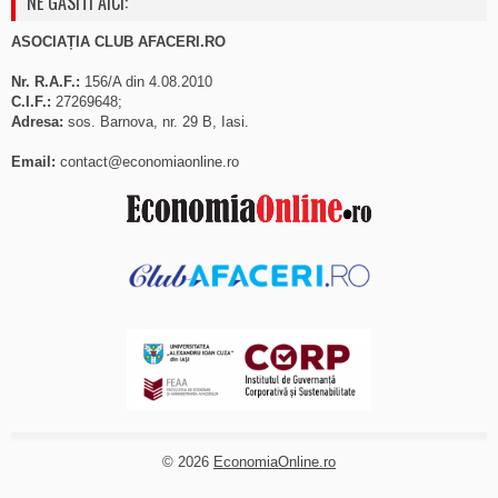
NE GASITI AICI:
ASOCIAȚIA CLUB AFACERI.RO
Nr. R.A.F.:
156/A din 4.08.2010
C.I.F.:
27269648;
Adresa:
sos. Barnova, nr. 29 B, Iasi.
Email:
contact@economiaonline.ro
© 2026
EconomiaOnline.ro