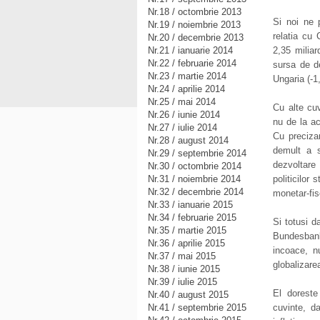
Nr.18 / octombrie 2013
Si noi ne 
Nr.19 / noiembrie 2013
relatia cu 
Nr.20 / decembrie 2013
2,35 miliar
Nr.21 / ianuarie 2014
Nr.22 / februarie 2014
sursa de de
Nr.23 / martie 2014
Ungaria (-1
Nr.24 / aprilie 2014
Nr.25 / mai 2014
Cu alte cuv
Nr.26 / iunie 2014
nu de la ac
Nr.27 / iulie 2014
Cu preciza
Nr.28 / august 2014
demult a 
Nr.29 / septembrie 2014
dezvoltare
Nr.30 / octombrie 2014
politicilor 
Nr.31 / noiembrie 2014
Nr.32 / decembrie 2014
monetar-fis
Nr.33 / ianuarie 2015
Nr.34 / februarie 2015
Si totusi d
Nr.35 / martie 2015
Bundesbank,
Nr.36 / aprilie 2015
incoace, nu
Nr.37 / mai 2015
globalizare
Nr.38 / iunie 2015
Nr.39 / iulie 2015
El doreste
Nr.40 / august 2015
cuvinte, d
Nr.41 / septembrie 2015