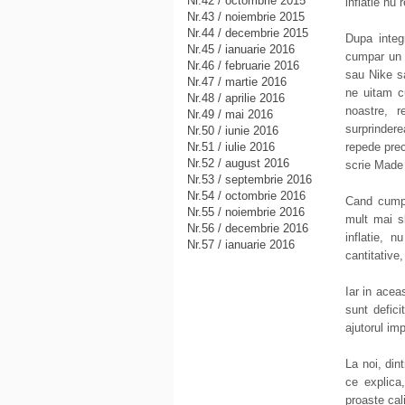
Nr.42 / octombrie 2015
inflatie nu
Nr.43 / noiembrie 2015
Nr.44 / decembrie 2015
Dupa integ
Nr.45 / ianuarie 2016
cumpar un l
Nr.46 / februarie 2016
sau Nike s
Nr.47 / martie 2016
ne uitam cu
Nr.48 / aprilie 2016
noastre, r
Nr.49 / mai 2016
surprindere
Nr.50 / iunie 2016
repede pre
Nr.51 / iulie 2016
Nr.52 / august 2016
scrie Made
Nr.53 / septembrie 2016
Nr.54 / octombrie 2016
Cand cumpa
Nr.55 / noiembrie 2016
mult mai s
Nr.56 / decembrie 2016
inflatie, 
Nr.57 / ianuarie 2016
cantitative,
Iar in acea
sunt defici
ajutorul imp
La noi, din
ce explica
proaste cali