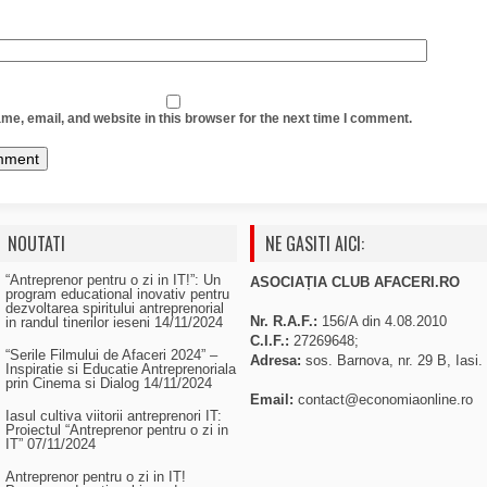
e, email, and website in this browser for the next time I comment.
NOUTATI
NE GASITI AICI:
“Antreprenor pentru o zi in IT!”: Un
ASOCIAȚIA CLUB AFACERI.RO
program educational inovativ pentru
dezvoltarea spiritului antreprenorial
Nr. R.A.F.:
156/A din 4.08.2010
in randul tinerilor ieseni
14/11/2024
C.I.F.:
27269648;
“Serile Filmului de Afaceri 2024” –
Adresa:
sos. Barnova, nr. 29 B, Iasi.
Inspiratie si Educatie Antreprenoriala
prin Cinema si Dialog
14/11/2024
Email:
contact@economiaonline.ro
Iasul cultiva viitorii antreprenori IT:
Proiectul “Antreprenor pentru o zi in
IT”
07/11/2024
Antreprenor pentru o zi in IT!