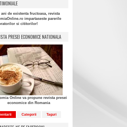
TIMONIALE
 ani de existenta fructoasa, revista
miaOnline.ro impartaseste parerile
atorilor si cititorilor!
ISTA PRESEI ECONOMICE NATIONALA
mia Online va propune revista presei
economice din Romania
entarii
Categorii
Taguri