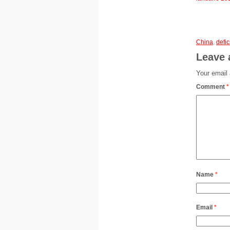
China
,
defic
Leave 
Your email 
Comment
*
Name
*
Email
*