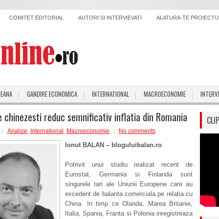
COMITET EDITORIAL
AUTORI SI INTERVIEVATI
ALATURA-TE PROIECTUL
PEANA
GANDIRE ECONOMICA
INTERNATIONAL
MACROECONOMIE
INTERV
e chinezesti reduc semnificativ inflatia din Romania
CLI
Analize
,
International
,
Macroeconomie
No comments
Ionut BALAN – bloguluibalan.ro
Potrivit unui studiu realizat recent de
Eurostat, Germania si Finlanda sunt
singurele tari ale Uniunii Europene care au
excedent de balanta comerciala pe relatia cu
China. In timp ce Olanda, Marea Britanie,
Italia, Spania, Franta si Polonia inregistreaza