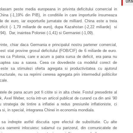
URM
plasam peste media europeana in privinta deficitului comercial in
China (-1,19% din PIB), in conditiile in care importurile insumeaza
de de euro, iar exporturile jumatate de milliard. China este a treia
ficit (- 1,79 miliarde de euro), dupa Kazahstan (-2,22 miliarde) si
,94). Dar, inaintea Poloniei (-1,41) si Germaniei (-1,09).
inte, chiar daca Germania e principalul nostru partener comercial,
est stat provine grosul deficitului (FOB/CIF) de 6 miliarde de euro.
rea ca Polonia, care e acum a patra sursa de deficit, era pana nu
saptea sau a sasea. Ceea ce dovedeste ca modelul corect de
 este sa stimulezi oferta agregata si productivitatea cu ajutorul
structurale, nu sa reprimi cererea agregata prin intermediul politicilor
cale.
atele de pana acum pot fi citite si in alta cheie. Fostul presedinte al
 Axel Weber, scria intr-un articol publicat de curand ca din anii ’90
 strategia de tintire a inflatiei a redus presiunile inflationiste, ci
a si, in special, integrarea Chinei in economia mondiala.
 sa indrepte astfel discutia spre efectul de substitutie. Cu alte
aca oamenii inlocuiesc salamul cu parizerul, din comunicatele de