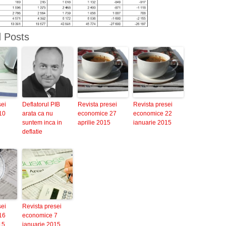
d Posts
sei
Deflatorul PIB
Revista presei
Revista presei
10
arata ca nu
economice 27
economice 22
suntem inca in
aprilie 2015
ianuarie 2015
deflatie
sei
Revista presei
16
economice 7
15
ianuarie 2015