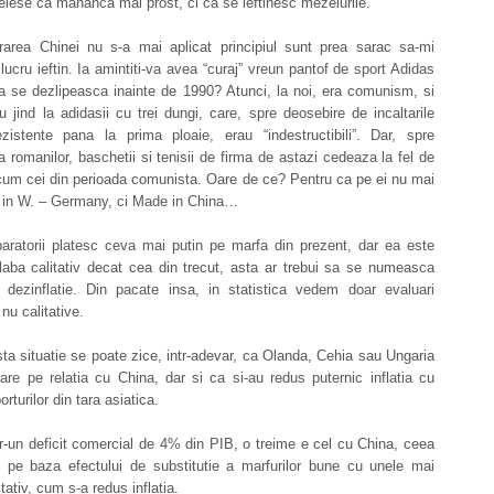
 reiese ca mananca mai prost, ci ca se ieftinesc mezelurile.
rarea Chinei nu s-a mai aplicat principiul sunt prea sarac sa-mi
ucru ieftin. Ia amintiti-va avea “curaj” vreun pantof de sport Adidas
a se dezlipeasca inainte de 1990? Atunci, la noi, era comunism, si
 jind la adidasii cu trei dungi, care, spre deosebire de incaltarile
ezistente pana la prima ploaie, erau “indestructibili”. Dar, spre
a romanilor, baschetii si tenisii de firma de astazi cedeaza la fel de
cum cei din perioada comunista. Oare de ce? Pentru ca pe ei nu mai
 in W. – Germany, ci Made in China…
ratorii platesc ceva mai putin pe marfa din prezent, dar ea este
laba calitativ decat cea din trecut, asta ar trebui sa se numeasca
nu dezinflatie. Din pacate insa, in statistica vedem doar evaluari
 nu calitative.
sta situatie se poate zice, intr-adevar, ca Olanda, Cehia sau Ungaria
tare pe relatia cu China, dar si ca si-au redus puternic inflatia cu
orturilor din tara asiatica.
tr-un deficit comercial de 4% din PIB, o treime e cel cu China, ceea
, pe baza efectului de substitutie a marfurilor bune cu unele mai
tativ, cum s-a redus inflatia.