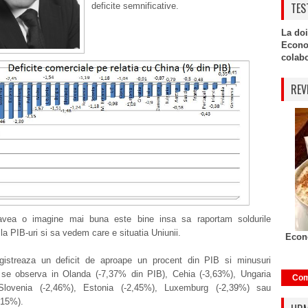
TES
deficite semnificative.
La doi
Econo
colabor
REV
avea o imagine mai buna este bine insa sa raportam soldurile
la PIB-uri si sa vedem care e situatia Uniunii.
Econo
gistreaza un deficit de aproape un procent din PIB si minusuri
 se observa in Olanda (-7,37% din PIB), Cehia (-3,63%), Ungaria
Com
 Slovenia (-2,46%), Estonia (-2,45%), Luxemburg (-2,39%) sau
,15%).