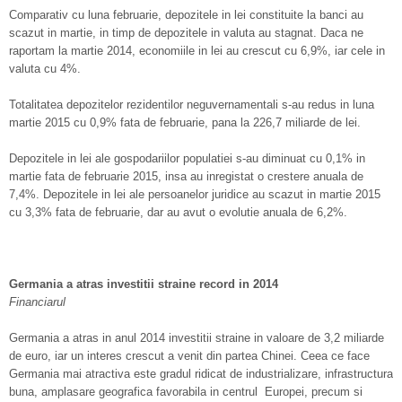
Comparativ cu luna februarie, depozitele in lei constituite la banci au
scazut in martie, in timp de depozitele in valuta au stagnat. Daca ne
raportam la martie 2014, economiile in lei au crescut cu 6,9%, iar cele in
valuta cu 4%.
Totalitatea depozitelor rezidentilor neguvernamentali s-au redus in luna
martie 2015 cu 0,9% fata de februarie, pana la 226,7 miliarde de lei.
Depozitele in lei ale gospodariilor populatiei s-au diminuat cu 0,1% in
martie fata de februarie 2015, insa au inregistat o crestere anuala de
7,4%. Depozitele in lei ale persoanelor juridice au scazut in martie 2015
cu 3,3% fata de februarie, dar au avut o evolutie anuala de 6,2%.
Germania a atras investitii straine record in 2014
Financiarul
Germania a atras in anul 2014 investitii straine in valoare de 3,2 miliarde
de euro, iar un interes crescut a venit din partea Chinei. Ceea ce face
Germania mai atractiva este gradul ridicat de industrializare, infrastructura
buna, amplasare geografica favorabila in centrul Europei, precum si