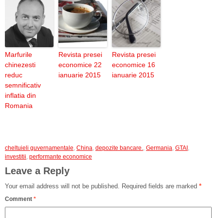
Marfurile
Revista presei
Revista presei
chinezesti
economice 22
economice 16
reduc
ianuarie 2015
ianuarie 2015
semnificativ
inflatia din
Romania
cheltuieli guvernamentale
,
China
,
depozite bancare.
,
Germania
,
GTAI
,
investitii
,
performante economice
Leave a Reply
Your email address will not be published.
Required fields are marked
*
Comment
*