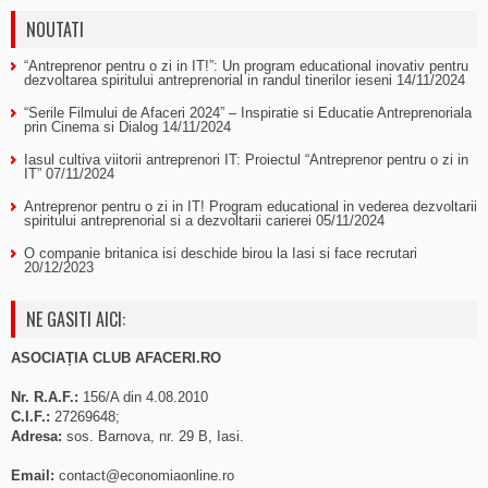
NOUTATI
“Antreprenor pentru o zi in IT!”: Un program educational inovativ pentru
dezvoltarea spiritului antreprenorial in randul tinerilor ieseni
14/11/2024
“Serile Filmului de Afaceri 2024” – Inspiratie si Educatie Antreprenoriala
prin Cinema si Dialog
14/11/2024
Iasul cultiva viitorii antreprenori IT: Proiectul “Antreprenor pentru o zi in
IT”
07/11/2024
Antreprenor pentru o zi in IT! Program educational in vederea dezvoltarii
spiritului antreprenorial si a dezvoltarii carierei
05/11/2024
O companie britanica isi deschide birou la Iasi si face recrutari
20/12/2023
NE GASITI AICI:
ASOCIAȚIA CLUB AFACERI.RO
Nr. R.A.F.:
156/A din 4.08.2010
C.I.F.:
27269648;
Adresa:
sos. Barnova, nr. 29 B, Iasi.
Email:
contact@economiaonline.ro