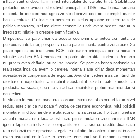
inflatie sunt undeva la minimul intervalului de variatie tintit. Stabilitatea
preturilor este evident obiectivul principal al BNR insa banca ramane
reticenta la reduceri mai agresive ale dobanzii desi are exemplul marilor
banci centrale. Cu toate ca acestea au redus aproape de zero rata de
politica monetara, niciuna dintre economiile unde avem aceste rate nu a
inregistrat inflatie in crestere semnificativa.
Dimpotriva, se pare chiar ca aceste economii s-ar putea confrunta cu
perspectiva deflatiei, perspectiva care pare iminenta pentru zona euro. Se
poate aprecia ca inactiunea BCE este cauza principala pentru aceasta
situatie iar daca BNR considera ca poate sta linistita fiindca in Romania
nu putem avea deflatie, atunci se inseala. Se pare ca banca nationala nu
realizeaza inca ca avem o cererea interna slaba chiar daca momentan
aceasta este compensata de exporturi. Avand in vedere insa ca ritmul de
crestere al exporturilor a incetinit substantial, exista toate sansele ca
productia sa scada, ceea ce va aduce bineinteles preturi mai mici dar si
concedieri.
In situatia in care am avea atat consum intern cat si exporturi la un nivel
redus, este clar ca nu poate fi vorba de crestere economica, rolul politicii
monetare fiind tocmai de a ajuta economia sa creasca. Politica monetara
actuala incearca sa faca acest lucru prin stimularea creditarii insa BNR
ignora faptul ca indivizii si companiile vor fi atrasi de credite doar daca
rata dobanzii este aproximativ egala cu inflatia. In contextul actual in care
avem asteptari de inflatie in scadere, consumul va fi amanat perpetuu,