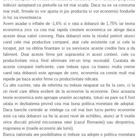
indivizii asteptand ca preturile sa tot mai scada. Daca nu se va consuma
mai mult, firmele isi vor ajusta in jos productia si vor economisi fondurile
in loc sa investeasca.
Avem asadar o inflatie de -1,6% si o rata a dobanzii de 1,75% iar teoria
economica zice ca cea mai rapida crestere economica se atinge daca
aceste doua valori converg. Rata dobanzii este la nivelul potrivit atunci
cand cele mai productive companii, atat cele existente cat si cele la
inceput, pot sa obtina finantare si sa serviseze aceste credite fara a da
faliment. Doar aceste firme pot supravietui in acest context, cele cu
productivitate mica fiind eliminate intr-un timp rezonabil. Curatata de
aceste companii ineficiente, care trebuie spus ca traiesc multa vreme
cand rata dobanzii este aproape de zero, economia va creste mult mai
repede pe baza acelor firme cu productivitate ridicata.
Cu alte cuvinte, rata de referinta nu trebuie neaparat sa fie la zero, ci la
un nivel care difera evident de la economie la economie. Desi aceasta
teorie economica este aproape unanim acceptata, totusi ea pare sa fi fost
uitata in dezbaterea privind cea mai buna politica monetara de adoptat.
Daca bancile centrale ar intelege ca cel mai bun lucru pentru economie
este ca rata dobanzii sa fie la acest nivel de echilibru, atunci ar fi inutile
orice discutii privind micsorarea ratei (cazul Romaniei) sau dimpotriva,
majorarea ei (marile economii ale lumii).
Banca nationala are posibilitatea si trebuie sa adopte o politica monetara