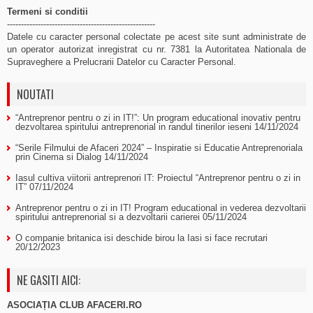
Termeni si conditii
-----------------------------------------------------
Datele cu caracter personal colectate pe acest site sunt administrate de
un operator autorizat inregistrat cu nr. 7381 la Autoritatea Nationala de
Supraveghere a Prelucrarii Datelor cu Caracter Personal.
NOUTATI
“Antreprenor pentru o zi in IT!”: Un program educational inovativ pentru
dezvoltarea spiritului antreprenorial in randul tinerilor ieseni
14/11/2024
“Serile Filmului de Afaceri 2024” – Inspiratie si Educatie Antreprenoriala
prin Cinema si Dialog
14/11/2024
Iasul cultiva viitorii antreprenori IT: Proiectul “Antreprenor pentru o zi in
IT”
07/11/2024
Antreprenor pentru o zi in IT! Program educational in vederea dezvoltarii
spiritului antreprenorial si a dezvoltarii carierei
05/11/2024
O companie britanica isi deschide birou la Iasi si face recrutari
20/12/2023
NE GASITI AICI:
ASOCIAȚIA CLUB AFACERI.RO