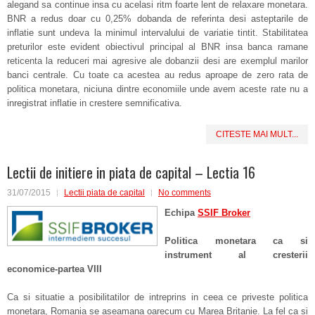
alegand sa continue insa cu acelasi ritm foarte lent de relaxare monetara.
BNR a redus doar cu 0,25% dobanda de referinta desi asteptarile de
inflatie sunt undeva la minimul intervalului de variatie tintit. Stabilitatea
preturilor este evident obiectivul principal al BNR insa banca ramane
reticenta la reduceri mai agresive ale dobanzii desi are exemplul marilor
banci centrale. Cu toate ca acestea au redus aproape de zero rata de
politica monetara, niciuna dintre economiile unde avem aceste rate nu a
inregistrat inflatie in crestere semnificativa.
CITESTE MAI MULT...
Lectii de initiere in piata de capital – Lectia 16
31/07/2015
Lectii piata de capital
No comments
Echipa
SSIF Broker
Politica monetara ca si
instrument al cresterii
economice-partea VIII
Ca si situatie a posibilitatilor de intreprins in ceea ce priveste politica
monetara, Romania se aseamana oarecum cu Marea Britanie. La fel ca si