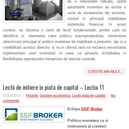
de o intensitate ridicata, astfel
autoritatile monetare au extras o
serie de invataminte din acestea,
vizand in principal stabilitatea
sistemului financiar. In acest
context, se observa
o serie de lectii fundamentale
, printre care se
identifica si: orientarea catre politica macroprudentiala, mentinerea
obiectivului principal al politicii monetare de stabilitate a preturilor, dar si a
credibilitatii acestui obiectiv, si nu in ultimul rand se reclama necesitatea
implementarii unor schimbari in ceea ce priveste lichiditatea si
flexibilitatea operatiunilor intreprinse de bancile centrale.
CITESTE MAI MULT...
Lectii de initiere in piata de capital – Lectia 11
31/12/2014
Finante
,
Gandire economica
,
Lectii piata de capital
No
comments
Echipa
SSIF Broker
Politica monetara ca si
instrument al cresterii