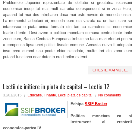
Problemele Japoniei reprezentate de deflatie si greutatea relansarii
economice incep tot mai mult sa aiba corespondent si in zona Euro,
aparand tot mai des intrebarea daca mai este nevoie de moneda unica.
La momentul adoptarii ei, moneda euro era vazuta ca un liant care sa
intareasca o piata unica formata din tari cu caracteristici economice
foarte diferite. Desi avem o politica monetara comuna pentru toate tarile
zonei euro, Banca Centrala Europeana trebuie sa faca mari eforturi pentru
a compensa lipsa unei politici fiscale comune. Aceasta nu va fi adoptata
insa prea curand sau poate chiar niciodata, multe tari din zona euro
putand functiona doar datorita creditorilor externi.
CITESTE MAI MULT...
Lectii de initiere in piata de capital – Lectia 12
31/01/2015
Educatie
,
Finante
,
Lectii piata de capital
No comments
Echipa
SSIF Broker
Politica monetara ca si
instrument al cresterii
economice-partea IV