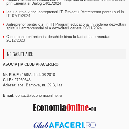
prin Cinema si Dialog
14/11/2024
Iasul cultiva viitorii antreprenori IT: Proiectul “Antreprenor pentru o zi in
IT”
07/11/2024
Antreprenor pentru o zi in IT! Program educational in vederea dezvoltarii
spiritului antreprenorial si a dezvoltarii carierei
05/11/2024
O companie britanica isi deschide birou la Iasi si face recrutari
20/12/2023
NE GASITI AICI:
ASOCIAȚIA CLUB AFACERI.RO
Nr. R.A.F.:
156/A din 4.08.2010
C.I.F.:
27269648;
Adresa:
sos. Barnova, nr. 29 B, Iasi.
Email:
contact@economiaonline.ro