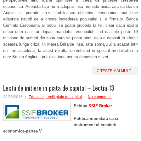
perspectivele fiind foarte optimiste in ceea ce priveste cresterea
economica. Aceasta tara nu a adoptat insa moneda unica asa ca Banca
Angliei isi permite sa-si stabileasca obiective economice mai bine
adaptate nevoii de a creste increderea populatiei si a firmelor. Banca
Centrala Europeana ar trebui sa poata proceda la fel, chiar daca exista
critici cum ca si-ar depasi mandatul, esentialul fiind ca cele peste 19
milioane de someri din zona euro sa poata simti ca s-a depasit in sfarsit
aceasta lunga criza. In Marea Britanie insa, rata somajului a scazut intr-
un ritm accelerat, la acest rezultat contribuind in special modalitatea in
care Banca Angliei a putut actiona pentru depasirea crizei.
CITESTE MAI MULT...
Lectii de initiere in piata de capital – Lectia 13
28/02/2015
Educatie
,
Lectii piata de capital
No comments
Echipa
SSIF Broker
Politica monetara ca si
instrument al cresterii
economice-partea V