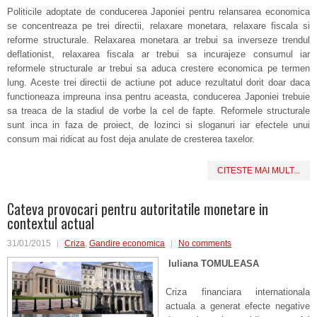
Politicile adoptate de conducerea Japoniei pentru relansarea economica
se concentreaza pe trei directii, relaxare monetara, relaxare fiscala si
reforme structurale. Relaxarea monetara ar trebui sa inverseze trendul
deflationist, relaxarea fiscala ar trebui sa incurajeze consumul iar
reformele structurale ar trebui sa aduca crestere economica pe termen
lung. Aceste trei directii de actiune pot aduce rezultatul dorit doar daca
functioneaza impreuna insa pentru aceasta, conducerea Japoniei trebuie
sa treaca de la stadiul de vorbe la cel de fapte. Reformele structurale
sunt inca in faza de proiect, de lozinci si sloganuri iar efectele unui
consum mai ridicat au fost deja anulate de cresterea taxelor.
CITESTE MAI MULT...
Cateva provocari pentru autoritatile monetare in
contextul actual
31/01/2015
Criza
,
Gandire economica
No comments
Iuliana TOMULEASA
Criza financiara internationala
actuala a generat efecte negative