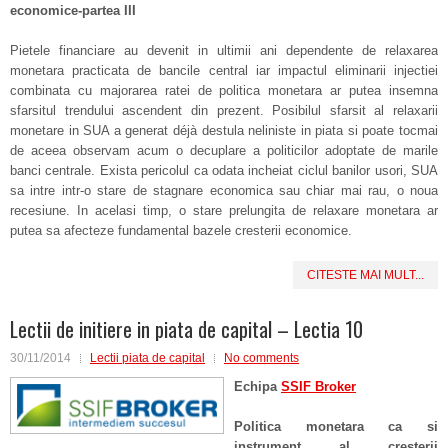
economice-partea III
Pietele financiare au devenit in ultimii ani dependente de relaxarea
monetara practicata de bancile central iar impactul eliminarii injectiei
combinata cu majorarea ratei de politica monetara ar putea insemna
sfarsitul trendului ascendent din prezent. Posibilul sfarsit al relaxarii
monetare in SUA a generat déjà destula neliniste in piata si poate tocmai
de aceea observam acum o decuplare a politicilor adoptate de marile
banci centrale. Exista pericolul ca odata incheiat ciclul banilor usori, SUA
sa intre intr-o stare de stagnare economica sau chiar mai rau, o noua
recesiune. In acelasi timp, o stare prelungita de relaxare monetara ar
putea sa afecteze fundamental bazele cresterii economice.
CITESTE MAI MULT...
Lectii de initiere in piata de capital – Lectia 10
30/11/2014
Lectii piata de capital
No comments
Echipa
SSIF Broker
Politica monetara ca si
instrument al cresterii