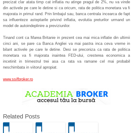
precizat clar atata timp cat inflatia nu atinge pragul de 2%, nu va vinde
din activele pe care le detine si ca oricum, rata de politica monetara va fi
majorata in primul rand. Prin limbajul sau, banca centrala incearca de fapt
sa influenteze asteptarile privind inflatia, evolutia preturilor urmand un
model de autoindeplinire a previziunilor.
Tinand cont ca Marea Britanie in prezent cea mai mica inflatie din ultimii
cinci ani, se pare ca Banca Angliei va mai pastra inca ceva vreme in
bilant activele pe care le detine. Desi se preconiza ca rata de politica
monetara va fi majorata inaintea FED-ului, cresterea economica a
incetinit in trimestrul trei asa ca rata va ramane cel mai probabil
neschimbata in viitorul apropiat.
www.ssifbroker.ro
Related Posts