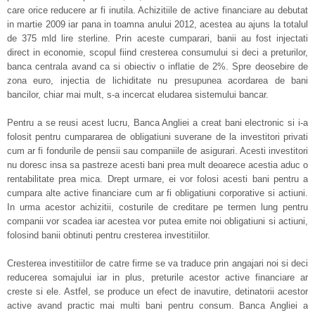
care orice reducere ar fi inutila. Achizitiile de active financiare au debutat
in martie 2009 iar pana in toamna anului 2012, acestea au ajuns la totalul
de 375 mld lire sterline. Prin aceste cumparari, banii au fost injectati
direct in economie, scopul fiind cresterea consumului si deci a preturilor,
banca centrala avand ca si obiectiv o inflatie de 2%. Spre deosebire de
zona euro, injectia de lichiditate nu presupunea acordarea de bani
bancilor, chiar mai mult, s-a incercat eludarea sistemului bancar.
Pentru a se reusi acest lucru, Banca Angliei a creat bani electronic si i-a
folosit pentru cumpararea de obligatiuni suverane de la investitori privati
cum ar fi fondurile de pensii sau companiile de asigurari. Acesti investitori
nu doresc insa sa pastreze acesti bani prea mult deoarece acestia aduc o
rentabilitate prea mica. Drept urmare, ei vor folosi acesti bani pentru a
cumpara alte active financiare cum ar fi obligatiuni corporative si actiuni.
In urma acestor achizitii, costurile de creditare pe termen lung pentru
companii vor scadea iar acestea vor putea emite noi obligatiuni si actiuni,
folosind banii obtinuti pentru cresterea investitiilor.
Cresterea investitiilor de catre firme se va traduce prin angajari noi si deci
reducerea somajului iar in plus, preturile acestor active financiare ar
creste si ele. Astfel, se produce un efect de inavutire, detinatorii acestor
active avand practic mai multi bani pentru consum. Banca Angliei a