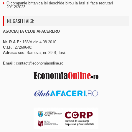
O companie britanica isi deschide birou la Iasi si face recrutari
20/12/2023
NE GASITI AICI:
ASOCIAȚIA CLUB AFACERI.RO
Nr. R.A.F.:
156/A din 4.08.2010
C.I.F.:
27269648;
Adresa:
sos. Barnova, nr. 29 B, Iasi.
Email:
contact@economiaonline.ro