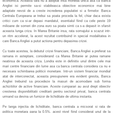
economica. Aceasta tara nu a adoptat insa moneda unica asa ca Banca
Angliei isi permite sa-si stabileasca obiective economice mai bine
adaptate nevoii de a creste increderea populatiei si a firmelor. Banca
Centrala Europeana ar trebui sa poata proceda la fel, chiar daca exista
critici cum ca si-ar depasi mandatul, esentialul fiind ca cele peste 19
milioane de someri din zona euro sa poata simti ca s-a depasit in sfarsit
aceasta lunga criza. In Marea Britanie insa, rata somajului a scazut intr-
un ritm accelerat, la acest rezultat contribuind in special modalitatea in
care Banca Angliei a putut actiona pentru depasirea crizei.
Cu toate acestea, la debutul crizei financiare, Banca Angliei a preferat sa
ramana in asteptare, considerand ca Marea Britanie ar putea ramane
neatinsa de aceasta criza. Londra este in definitiv unul dintre cele mai
mari centre financiare din lume asa ca banca centrala considera ca nu e
necesara schimbarea politicii monetare. Intr-un sistem financiar mondial
atat de interconectat, aceasta presupunere era evident gresita, Banca
Angliei trebuind sa procedeze la masuri de acomodare sub forma
achizitiilor de active financiare. Aceste cumparari au avut drept obiectiv
cresterea disponibilitatii creditarii pentru sectorul privat, banca centrala
urmand sa devina un furnizor de lichiditate de ultima instanta.
Pe langa injectia de lichiditate, banca centrala a micsorat si rata de
politica monetara pana la 0,5%, acest nivel fiind considerat unul de la