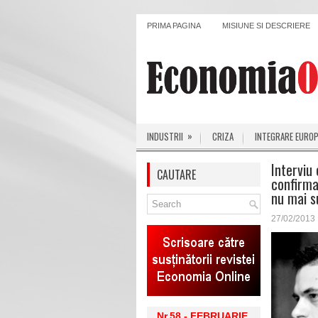
PRIMA PAGINA
MISIUNE SI DESCRIERE
»
INDUSTRII
CRIZA
INTEGRARE EURO
Interviu
CAUTARE
confirma
nu mai s
27/02/2013
Nr.58 - FEBRUARIE