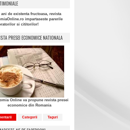
TIMONIALE
 ani de existenta fructoasa, revista
miaOnline.ro impartaseste parerile
atorilor si cititorilor!
ISTA PRESEI ECONOMICE NATIONALA
mia Online va propune revista presei
economice din Romania
entarii
Categorii
Taguri