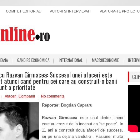
COMITET EDITORIAL
AUTORI SI INTERVIEVATI
ALATURA-TE PROIECTUL
PEANA
GANDIRE ECONOMICA
INTERNATIONAL
MACROECONOMIE
INTERV
 cu Razvan Girmacea: Succesul unei afaceri este
CLI
t atunci cand pentru cei care au construit-o banii
unt o prioritate
Afaceri
,
Companii
No comments
Reporter: Bogdan Capraru
Razvan Girmacea
este unul dintre tinerii
care au crezut de la inceput ca “se poate”. In
11 ani a construit doua afaceri de success,
iar pe una deja a vandut-o . Pasiune, multa