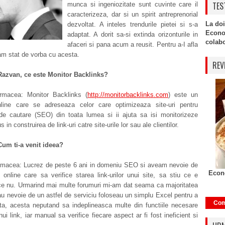
TES
munca si ingeniozitate sunt cuvinte care il
caracterizeza, dar si un spirit antreprenorial
La doi
dezvoltat. A inteles trendurile pietei si s-a
Econo
adaptat. A dorit sa-si extinda orizonturile in
colabor
afaceri si pana acum a reusit. Pentru a-I afla
am stat de vorba cu acesta.
REV
Razvan, ce este Monitor Backlinks?
rmacea: Monitor Backlinks (
http://monitorbacklinks.com
) este un
nline care se adreseaza celor care optimizeaza site-uri pentru
de cautare (SEO) din toata lumea si ii ajuta sa isi monitorizeze
s in construirea de link-uri catre site-urile lor sau ale clientilor.
Cum ti-a venit ideea?
macea: Lucrez de peste 6 ani in domeniu SEO si aveam nevoie de
Econo
 online care sa verifice starea link-urilor unui site, sa stiu ce e
 ce nu. Urmarind mai multe forumuri mi-am dat seama ca majoritatea
au nevoie de un astfel de serviciu foloseau un simplu Excel pentru a
Com
nta, acesta neputand sa indeplineasca multe din functiile necesare
unui link, iar manual sa verifice fiecare aspect ar fi fost ineficient si