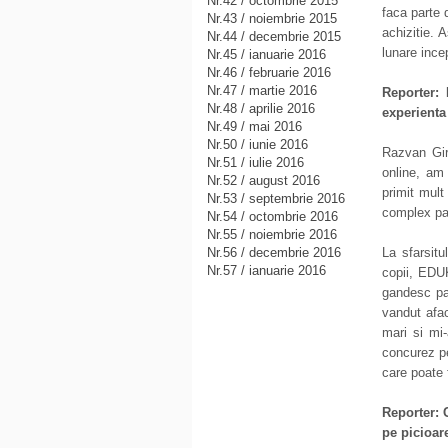
Nr.42 / octombrie 2015
faca parte 
Nr.43 / noiembrie 2015
achizitie. 
Nr.44 / decembrie 2015
lunare ince
Nr.45 / ianuarie 2016
Nr.46 / februarie 2016
Nr.47 / martie 2016
Reporter: 
Nr.48 / aprilie 2016
experienta
Nr.49 / mai 2016
Nr.50 / iunie 2016
Razvan Gir
Nr.51 / iulie 2016
online, am 
Nr.52 / august 2016
primit mult
Nr.53 / septembrie 2016
complex pan
Nr.54 / octombrie 2016
Nr.55 / noiembrie 2016
Nr.56 / decembrie 2016
La sfarsitu
Nr.57 / ianuarie 2016
copii, EDU
gandesc pa
vandut afac
mari si mi
concurez pe
care poate 
Reporter:
pe picioar