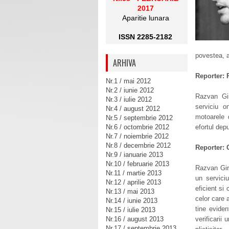
2017
Aparitie lunara
ISSN 2285-2182
povestea, 
ARHIVA
Reporter: 
Nr.1 / mai 2012
Nr.2 / iunie 2012
Razvan Gi
Nr.3 / iulie 2012
serviciu o
Nr.4 / august 2012
motoarele 
Nr.5 / septembrie 2012
Nr.6 / octombrie 2012
efortul depu
Nr.7 / noiembrie 2012
Nr.8 / decembrie 2012
Reporter: 
Nr.9 / ianuarie 2013
Nr.10 / februarie 2013
Razvan Gir
Nr.11 / martie 2013
un serviciu
Nr.12 / aprilie 2013
eficient si
Nr.13 / mai 2013
celor care 
Nr.14 / iunie 2013
tine evide
Nr.15 / iulie 2013
Nr.16 / august 2013
verificarii 
Nr.17 / septembrie 2013