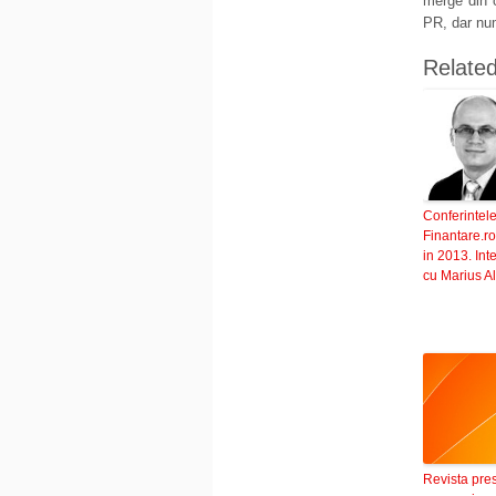
merge din 
PR, dar num
Relate
Conferintel
Finantare.ro
in 2013. Int
cu Marius A
Revista pre