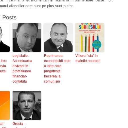
ce in ce mai bine. Momentan in Romania in online este foarte mult
arul afacerilor care sunt pe plus sunt putine.
d Posts
e
Legislatie:
Reprimarea
Viitorul “sta” in
 trec
Accentuarea
economisirii este
mainile noastre!
erviu
divizarii in
o idee care
lexa
profesiunea
pregateste
financiar-
trecerea la
contabila
comunism
sei
Grecia –