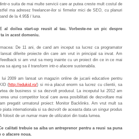
dintr-o suita de mai multe servicii care ar putea creste mult costul de
Astfel ma adresez freelancer-ilor si firmelor mici de SEO, cu planuri
pand de la 4.95$ / luna.
E al doilea start-up reusit al tau.
Vorbeste-ne un pic despre
 ta in acest domeniu.
macea: De 11 ani, de cand am inceput sa lucrez ca programator
lansat diferite proiecte din care am vrut in principal sa invat. Am
 feedback si am vrut sa merg inainte cu un proiect din ce in ce mai
a sa ajung sa il transform intr-o afacere sustenabila.
l lui 2009 am lansat un magazin online de jucarii educative pentru
KID (
http://edukid.ro/
) si mi-a placut enorm sa lucrez cu clientii, sa
rtea de business si sa dezvolt produsul. La inceputul lui 2012 am
erea unui competitor local care avea posibilitati de dezvoltare mai
-am pregatit urmatorul proiect: Monitor Backlinks. Am vrut mult sa
 piata internationala si sa dezvolt de aceasta data un singur produs
fi folosit de un numar mare de utilizatori din toata lumea.
Ce calitati trebuie sa aiba un antreprenor pentru a reusi sa puna
e o afacere noua.