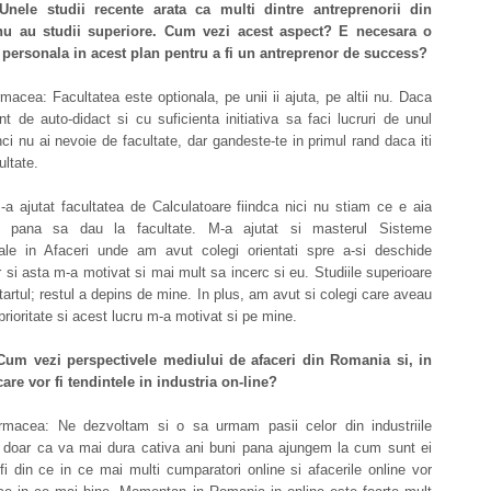
Unele studii recente arata ca multi dintre antreprenorii din
u au studii superiore. Cum vezi acest aspect? E necesara o
 personala in acest plan pentru a fi un antreprenor de success?
acea: Facultatea este optionala, pe unii ii ajuta, pe altii nu. Daca
ent de auto-didact si cu suficienta initiativa sa faci lucruri de unul
nci nu ai nevoie de facultate, dar gandeste-te in primul rand daca iti
ultate.
a ajutat facultatea de Calculatoare fiindca nici nu stiam ce e aia
e pana sa dau la facultate. M-a ajutat si masterul Sisteme
nale in Afaceri unde am avut colegi orientati spre a-si deschide
or si asta m-a motivat si mai mult sa incerc si eu. Studiile superioare
tartul; restul a depins de mine. In plus, am avut si colegi care aveau
prioritate si acest lucru m-a motivat si pe mine.
Cum vezi perspectivele mediului de afaceri din Romania si, in
care vor fi tendintele in industria on-line?
macea: Ne dezvoltam si o sa urmam pasii celor din industriile
, doar ca va mai dura cativa ani buni pana ajungem la cum sunt ei
i din ce in ce mai multi cumparatori online si afacerile online vor