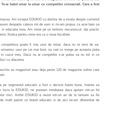
. Te-ai batut umar la umar cu competitor consacrati. Care a fost
macea: Am inceput EDUKID cu dorinta de a invata despre comertul
sesem deoparte cateva mii de euro si mi-am propus ca acei bani sa
c in educatia mea. Am intrat pe un teritoriu necunoscut, dar practic
imic fiindca pentru mine era ca o noua facultate.
 competitiva poate fi mai usor de intrat, daca nu te temi de ea.
urmaresc usor pe cei mai buni, sa vad ce merge pe aceasta piata
c in cazul meu. Daca nu ai competitie s-ar putea sa nu stii in ce
 duci cu afacerea.
schis eu magazinul erau deja peste 120 de magazine online care
rii.
ea pe segmentul educativ a fost o decizie foarte buna. Inainte sa
e lucru la EDUKID, ne puneam intrebarea daca ajutam intr-un fel
elor mici. Astfel EDUKID a reusit intr-un an de la lansare sa fie
de multi parinti un brand educativ si de aici ne-am diferentiat de
.