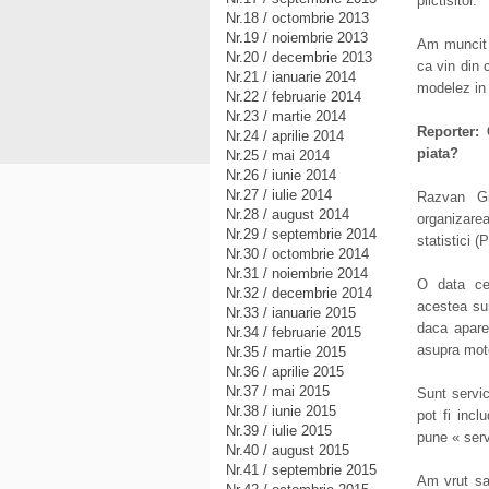
plictisitor.
Nr.18 / octombrie 2013
Nr.19 / noiembrie 2013
Am muncit 3
Nr.20 / decembrie 2013
ca vin din 
Nr.21 / ianuarie 2014
modelez in 
Nr.22 / februarie 2014
Nr.23 / martie 2014
Reporter:
Nr.24 / aprilie 2014
piata?
Nr.25 / mai 2014
Nr.26 / iunie 2014
Nr.27 / iulie 2014
Razvan Gi
Nr.28 / august 2014
organizarea
Nr.29 / septembrie 2014
statistici 
Nr.30 / octombrie 2014
Nr.31 / noiembrie 2014
O data ce 
Nr.32 / decembrie 2014
acestea sun
Nr.33 / ianuarie 2015
daca apare
Nr.34 / februarie 2015
asupra moto
Nr.35 / martie 2015
Nr.36 / aprilie 2015
Nr.37 / mai 2015
Sunt servic
Nr.38 / iunie 2015
pot fi incl
Nr.39 / iulie 2015
pune « servi
Nr.40 / august 2015
Nr.41 / septembrie 2015
Am vrut sa 