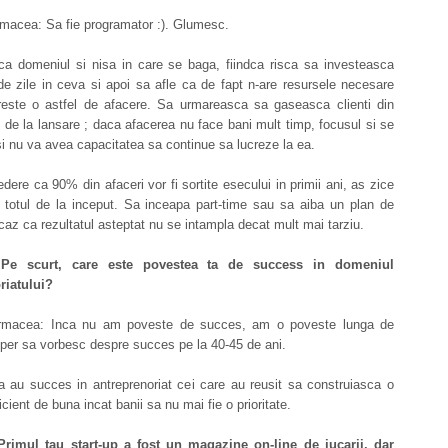
macea: Sa fie programator :). Glumesc.
a domeniul si nisa in care se baga, fiindca risca sa investeasca
de zile in ceva si apoi sa afle ca de fapt n-are resursele necesare
reste o astfel de afacere. Sa urmareasca sa gaseasca clienti din
i de la lansare ; daca afacerea nu face bani mult timp, focusul si se
si nu va avea capacitatea sa continue sa lucreze la ea.
dere ca 90% din afaceri vor fi sortite esecului in primii ani, as zice
e totul de la inceput. Sa inceapa part-time sau sa aiba un plan de
caz ca rezultatul asteptat nu se intampla decat mult mai tarziu.
:
Pe scurt, care este povestea ta de success in domeniul
riatului?
rmacea: Inca nu am poveste de succes, am o poveste lunga de
Sper sa vorbesc despre succes pe la 40-45 de ani.
a au succes in antreprenoriat cei care au reusit sa construiasca o
cient de buna incat banii sa nu mai fie o prioritate.
Primul tau start-up a fost un magazine on-line de jucarii, dar