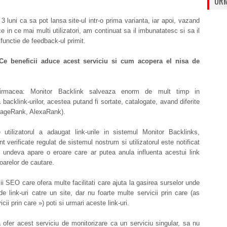
URM
 luni ca sa pot lansa site-ul intr-o prima varianta, iar apoi, vazand
ce in ce mai multi utilizatori, am continuat sa il imbunatatesc si sa il
functie de feedback-ul primit.
Ce beneficii aduce acest serviciu si cum acopera el nisa de
rmacea: Monitor Backlink salveaza enorm de mult timp in
 backlink-urilor, acestea putand fi sortate, catalogate, avand diferite
(PageRank, AlexaRank).
utilizatorul a adaugat link-urile in sistemul Monitor Backlinks,
t verificate regulat de sistemul nostrum si utilizatorul este notificat
 undeva apare o eroare care ar putea anula influenta acestui link
arelor de cautare.
ii SEO care ofera multe facilitati care ajuta la gasirea surselor unde
ude link-uri catre un site, dar nu foarte multe servicii prin care (as
cii prin care ») poti si urmari aceste link-uri.
ofer acest serviciu de monitorizare ca un serviciu singular, sa nu