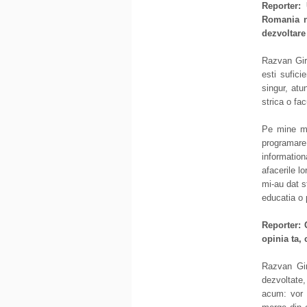
Reporter:
Romania n
dezvoltare
Razvan Girm
esti sufici
singur, atu
strica o fac
Pe mine m-
programar
informatio
afacerile l
mi-au dat s
educatia o 
Reporter:
opinia ta, 
Razvan Gir
dezvoltate
acum: vor f