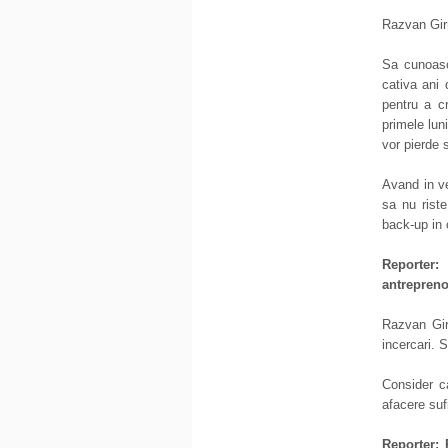
Razvan Gir
Sa cunoasc
cativa ani 
pentru a c
primele lun
vor pierde 
Avand in ve
sa nu rist
back-up in 
Reporter
antrepreno
Razvan Gi
incercari. 
Consider c
afacere sufi
Reporter: