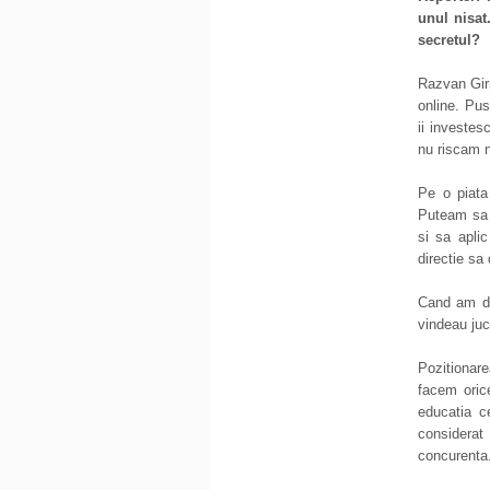
unul nisat
secretul?
Razvan Gir
online. Pu
ii investes
nu riscam n
Pe o piata
Puteam sa 
si sa apli
directie sa
Cand am de
vindeau juca
Pozitionar
facem oric
educatia c
considerat 
concurenta