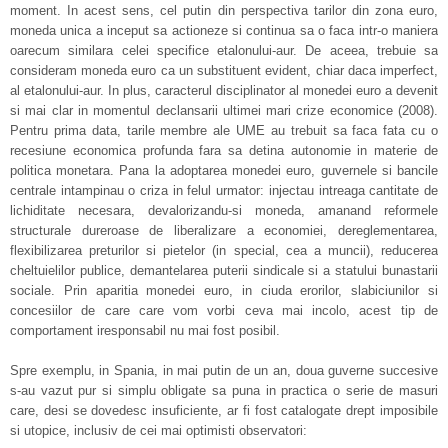
moment. In acest sens, cel putin din perspectiva tarilor din zona euro,
moneda unica a inceput sa actioneze si continua sa o faca intr-o maniera
oarecum similara celei specifice etalonului-aur. De aceea, trebuie sa
consideram moneda euro ca un substituent evident, chiar daca imperfect,
al etalonului-aur. In plus, caracterul disciplinator al monedei euro a devenit
si mai clar in momentul declansarii ultimei mari crize economice (2008).
Pentru prima data, tarile membre ale UME au trebuit sa faca fata cu o
recesiune economica profunda fara sa detina autonomie in materie de
politica monetara. Pana la adoptarea monedei euro, guvernele si bancile
centrale intampinau o criza in felul urmator: injectau intreaga cantitate de
lichiditate necesara, devalorizandu-si moneda, amanand reformele
structurale dureroase de liberalizare a economiei, dereglementarea,
flexibilizarea preturilor si pietelor (in special, cea a muncii), reducerea
cheltuielilor publice, demantelarea puterii sindicale si a statului bunastarii
sociale. Prin aparitia monedei euro, in ciuda erorilor, slabiciunilor si
concesiilor de care care vom vorbi ceva mai incolo, acest tip de
comportament iresponsabil nu mai fost posibil.
Spre exemplu, in Spania, in mai putin de un an, doua guverne succesive
s-au vazut pur si simplu obligate sa puna in practica o serie de masuri
care, desi se dovedesc insuficiente, ar fi fost catalogate drept imposibile
si utopice, inclusiv de cei mai optimisti observatori: