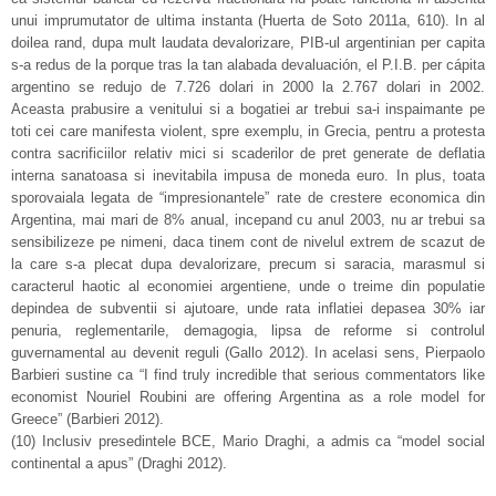
unui imprumutator de ultima instanta (Huerta de Soto 2011a, 610). In al
doilea rand, dupa mult laudata devalorizare, PIB-ul argentinian per capita
s-a redus de la porque tras la tan alabada devaluación, el P.I.B. per cápita
argentino se redujo de 7.726 dolari in 2000 la 2.767 dolari in 2002.
Aceasta prabusire a venitului si a bogatiei ar trebui sa-i inspaimante pe
toti cei care manifesta violent, spre exemplu, in Grecia, pentru a protesta
contra sacrificiilor relativ mici si scaderilor de pret generate de deflatia
interna sanatoasa si inevitabila impusa de moneda euro. In plus, toata
sporovaiala legata de “impresionantele” rate de crestere economica din
Argentina, mai mari de 8% anual, incepand cu anul 2003, nu ar trebui sa
sensibilizeze pe nimeni, daca tinem cont de nivelul extrem de scazut de
la care s-a plecat dupa devalorizare, precum si saracia, marasmul si
caracterul haotic al economiei argentiene, unde o treime din populatie
depindea de subventii si ajutoare, unde rata inflatiei depasea 30% iar
penuria, reglementarile, demagogia, lipsa de reforme si controlul
guvernamental au devenit reguli (Gallo 2012). In acelasi sens, Pierpaolo
Barbieri sustine ca “I find truly incredible that serious commentators like
economist Nouriel Roubini are offering Argentina as a role model for
Greece” (Barbieri 2012).
(10) Inclusiv presedintele BCE, Mario Draghi, a admis ca “model social
continental a apus” (Draghi 2012).