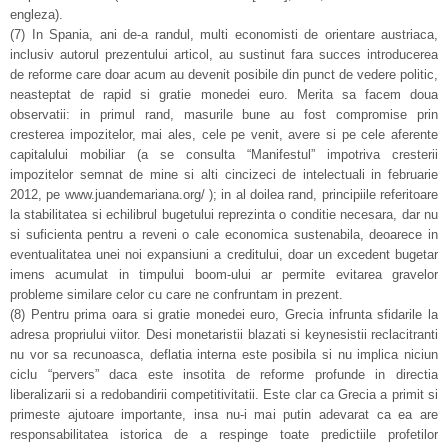
engleza).
(7) In Spania, ani de-a randul, multi economisti de orientare austriaca,
inclusiv autorul prezentului articol, au sustinut fara succes introducerea
de reforme care doar acum au devenit posibile din punct de vedere politic,
neasteptat de rapid si gratie monedei euro. Merita sa facem doua
observatii: in primul rand, masurile bune au fost compromise prin
cresterea impozitelor, mai ales, cele pe venit, avere si pe cele aferente
capitalului mobiliar (a se consulta “Manifestul” impotriva cresterii
impozitelor semnat de mine si alti cincizeci de intelectuali in februarie
2012, pe www.juandemariana.org/ ); in al doilea rand, principiile referitoare
la stabilitatea si echilibrul bugetului reprezinta o conditie necesara, dar nu
si suficienta pentru a reveni o cale economica sustenabila, deoarece in
eventualitatea unei noi expansiuni a creditului, doar un excedent bugetar
imens acumulat in timpului boom-ului ar permite evitarea gravelor
probleme similare celor cu care ne confruntam in prezent.
(8) Pentru prima oara si gratie monedei euro, Grecia infrunta sfidarile la
adresa propriului viitor. Desi monetaristii blazati si keynesistii reclacitranti
nu vor sa recunoasca, deflatia interna este posibila si nu implica niciun
ciclu “pervers” daca este insotita de reforme profunde in directia
liberalizarii si a redobandirii competitivitatii. Este clar ca Grecia a primit si
primeste ajutoare importante, insa nu-i mai putin adevarat ca ea are
responsabilitatea istorica de a respinge toate predictiile profetilor