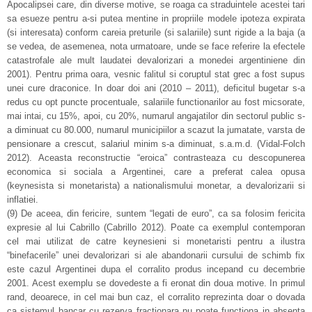
Apocalipsei care, din diverse motive, se roaga ca straduintele acestei tari
sa esueze pentru a-si putea mentine in propriile modele ipoteza expirata
(si interesata) conform careia preturile (si salariile) sunt rigide a la baja (a
se vedea, de asemenea, nota urmatoare, unde se face referire la efectele
catastrofale ale mult laudatei devalorizari a monedei argentiniene din
2001). Pentru prima oara, vesnic falitul si coruptul stat grec a fost supus
unei cure draconice. In doar doi ani (2010 – 2011), deficitul bugetar s-a
redus cu opt puncte procentuale, salariile functionarilor au fost micsorate,
mai intai, cu 15%, apoi, cu 20%, numarul angajatilor din sectorul public s-
a diminuat cu 80.000, numarul municipiilor a scazut la jumatate, varsta de
pensionare a crescut, salariul minim s-a diminuat, s.a.m.d. (Vidal-Folch
2012). Aceasta reconstructie “eroica” contrasteaza cu descopunerea
economica si sociala a Argentinei, care a preferat calea opusa
(keynesista si monetarista) a nationalismului monetar, a devalorizarii si
inflatiei.
(9) De aceea, din fericire, suntem “legati de euro”, ca sa folosim fericita
expresie al lui Cabrillo (Cabrillo 2012). Poate ca exemplul contemporan
cel mai utilizat de catre keynesieni si monetaristi pentru a ilustra
“binefacerile” unei devalorizari si ale abandonarii cursului de schimb fix
este cazul Argentinei dupa el corralito produs incepand cu decembrie
2001. Acest exemplu se dovedeste a fi eronat din doua motive. In primul
rand, deoarece, in cel mai bun caz, el corralito reprezinta doar o dovada
ca sistemul bancar cu rezerva fractionara nu poate functiona in absenta