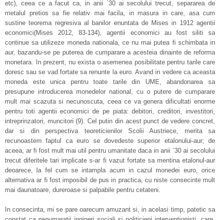
etc), ceea ce a facut ca, in anii `30 ai secolului trecut, separarea de
metalul pretios sa fie relativ mai facila, in masura in care, asa cum
sustine teorema regresiva al banilor enuntata de Mises in 1912 agentii
economici(Mises 2012, 83-134), agentii economici au fost siliti sa
continue sa utilizeze moneda nationala, ce nu mai putea fi schimbata in
aur, bazandu-se pe puterea de cumparare a acesteia dinainte de reforma
monetara. In prezent, nu exista o asemenea posibilitate pentru tarile care
doresc sau se vad fortate sa renunte la euro. Avand in vedere ca aceasta
moneda este unica pentru toate tarile din UME, abandonarea sa
presupune introducerea monedelor national, cu o putere de cumparare
mult mai scazuta si necunoscuta, ceea ce va genera dificultati enorme
pentru toti agentii economici de pe piata: debitori, creditori, investitori,
intreprinzatori, muncitori (9). Cel putin din acest punct de vedere concret,
dar si din perspectiva teoreticienilor Scolii Austriece, merita sa
recunoastem faptul ca euro se dovedeste superior etalonului-aur; de
aceea, ar fi fost mult mai util pentru umanitate daca in anii `30 ai secolului
trecut diferitele tari implicate s-ar fi vazut fortate sa mentina etalonul-aur
deoarece, la fel cum se intampla acum in cazul monedei euro, orice
alternativa ar fi fost imposibil de pus in practica, cu niste consecinte mult
mai daunatoare, dureroase si palpabile pentru cetateni.
In consecinta, mi se pare oarecum amuzant si, in acelasi timp, patetic sa
constat ca nenumaratii ingineri sociali si politicieni interventionisti, care,