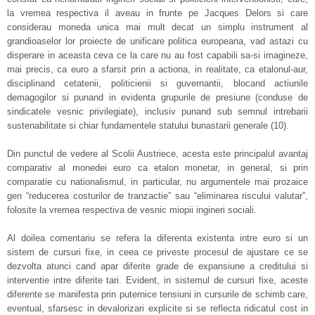
la vremea respectiva il aveau in frunte pe Jacques Delors si care
considerau moneda unica mai mult decat un simplu instrument al
grandioaselor lor proiecte de unificare politica europeana, vad astazi cu
disperare in aceasta ceva ce la care nu au fost capabili sa-si imagineze,
mai precis, ca euro a sfarsit prin a actiona, in realitate, ca etalonul-aur,
disciplinand cetatenii, politicienii si guvernantii, blocand actiunile
demagogilor si punand in evidenta grupurile de presiune (conduse de
sindicatele vesnic privilegiate), inclusiv punand sub semnul intrebarii
sustenabilitate si chiar fundamentele statului bunastarii generale (10).
Din punctul de vedere al Scolii Austriece, acesta este principalul avantaj
comparativ al monedei euro ca etalon monetar, in general, si prin
comparatie cu nationalismul, in particular, nu argumentele mai prozaice
gen “reducerea costurilor de tranzactie” sau “eliminarea riscului valutar”,
folosite la vremea respectiva de vesnic miopii ingineri sociali.
Al doilea comentariu se refera la diferenta existenta intre euro si un
sistem de cursuri fixe, in ceea ce priveste procesul de ajustare ce se
dezvolta atunci cand apar diferite grade de expansiune a creditului si
interventie intre diferite tari. Evident, in sistemul de cursuri fixe, aceste
diferente se manifesta prin puternice tensiuni in cursurile de schimb care,
eventual, sfarsesc in devalorizari explicite si se reflecta ridicatul cost in