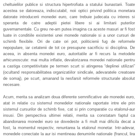
cheltuielilor publice si structura hipertrofiata a statului bunastarii. Toate
acestea se datoreaza, indiscutabil, noii optici privind politica monetara
datorate introducerii monedei euro, care trebuie judecata cu interes si
speranta de catre adeptii pietei libere si ai limitarii puterilor
guvernamentale. Cu greu ne-am putea imagina ca aceste masuri ar fi fost
luate in conditiile existentei unei monede nationale si a unor cursuri de
schimb flexibile. Ori de cate ori pot, politicienii fug de reformele
nepopulare, iar cetatenii de tot ce presupune sacrificiu si disciplina. De
aceea, in absenta monedei euro, autoritatile ar fi recurs la metodele
arhicunoscute: mai multa inflatie, devalorizarea monedei nationale pentru
a castiga competitivitate pe termen scurt si atingerea “deplinei utilizari”
(ocultand responsabilitatea organizatiilor sindicale, adevaratele creatoare
de somaj), pe scurt, amanand la nesfarsit reformele structurale absolut
necesare.
Acum, merita sa analizam doua diferente semnificative ale monedei euro,
atat in relatie cu sistemul monedelor nationale raportate intre ele prin
sistemul cursurilor de schimb fixe, cat si prin comparatie cu etalonul-aur
insusi. Din perspectiva ultimei relatii, merita sa constatam faptul ca
abandonarea monedei euro se dovedeste a fi mult mai dificila decat a
fost, la momentul respectiv, renuntarea la etalonul monetar. Intr-adevar,
monedele conectate la aur isi mentineau denumirile nationale (francul, lira