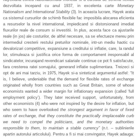
dezvoltata incepand cu anul 1937, in excelenta carte
Monetary
Nationalism and International Stability
(3). In aceasta lucrare, Hayek arata
ca sistemul cursurilor de schimb flexibile fac imposibila alocarea eficienta
a resurselor la nivel international, impiedicand si distorsionand imediat
fluxurilor reale de consum si investitii. In plus, acesta face ca ajustarile
reale (in jos) ale costurilor, de altfel necesare, sa se efectueze mereu prin
intermediul cresterii restului preturilor nominale, intr-un mediu haotic cu
devalorizari competitive, expansiune a creditului si inflatie, care, la randul
lor, stimuleaza si justifica orice forma de comportament iresponsabil al
sindicatelor, incurajand revendicari salariale continue ce pot fi satisfacute,
fara cresterea ratei somajului, generand inflatie suplimentara. Treizeci si
opt de ani mai tarziu, in 1975, Hayek si-a sintetizat argumentul astfel: “It
is, I believe, undeniable that the demand for flexible rates of exchange
originated wholly from countries such as Great Britain, some of whose
economists wanted a wider margin for inflationary expansion (called ‘full
employment policy’). They later received support, unfortunately, from
other economists (4) who were not inspired by the desire for inflation, but
who seem to have overlooked
the strongest argument in favor of fixed
rates of exchange, that they constitute the practically irreplaceable curb
we need to compel the politicians, and the monetary authorities
responsible to them, to maintain a stable currency”
(n.t. – sublinierile
apartin autorului articolului). Pentru a fi si mai convingator, Hayek adauga: