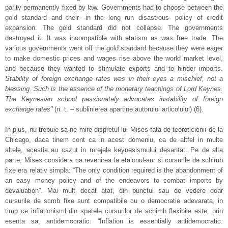
parity permanently fixed by law. Governments had to choose between the
gold standard and their -in the long run disastrous- policy of credit
expansion. The gold standard did not collapse. The governments
destroyed it. It was incompatible with etatism as was free trade. The
various governments went off the gold standard because they were eager
to make domestic prices and wages rise above the world market level,
and because they wanted to stimulate exports and to hinder imports.
Stability of foreign exchange rates was in their eyes a mischief, not a
blessing. Such is the essence of the monetary teachings of Lord Keynes.
The Keynesian school passionately advocates instability of foreign
exchange rates”
(n. t. – sublinierea apartine autorului articolului) (6).
In plus, nu trebuie sa ne mire dispretul lui Mises fata de teoreticienii de la
Chicago, daca tinem cont ca in acest domeniu, ca de altfel in multe
altele, acestia au cazut in mrejele keynesismului desantat. Pe de alta
parte, Mises considera ca revenirea la etalonul-aur si cursurile de schimb
fixe era relativ simpla: “The only condition required is the abandonment of
an easy money policy and of the endeavors to combat imports by
devaluation”. Mai mult decat atat, din punctul sau de vedere doar
cursurile de scmb fixe sunt compatibile cu o democratie adevarata, in
timp ce inflationisml din spatele cursurilor de schimb flexibile este, prin
esenta sa, antidemocratic: “Inflation is essentially antidemocratic.