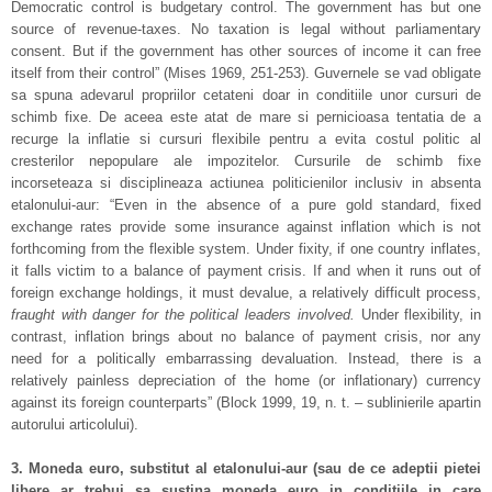
Democratic control is budgetary control. The government has but one
source of revenue-taxes. No taxation is legal without parliamentary
consent. But if the government has other sources of income it can free
itself from their control” (Mises 1969, 251-253). Guvernele se vad obligate
sa spuna adevarul propriilor cetateni doar in conditiile unor cursuri de
schimb fixe. De aceea este atat de mare si pernicioasa tentatia de a
recurge la inflatie si cursuri flexibile pentru a evita costul politic al
cresterilor nepopulare ale impozitelor. Cursurile de schimb fixe
incorseteaza si disciplineaza actiunea politicienilor inclusiv in absenta
etalonului-aur: “Even in the absence of a pure gold standard, fixed
exchange rates provide some insurance against inflation which is not
forthcoming from the flexible system. Under fixity, if one country inflates,
it falls victim to a balance of payment crisis. If and when it runs out of
foreign exchange holdings, it must devalue, a relatively difficult process,
fraught with danger for the political leaders involved.
Under flexibility, in
contrast, inflation brings about no balance of payment crisis, nor any
need for a politically embarrassing devaluation. Instead, there is a
relatively painless depreciation of the home (or inflationary) currency
against its foreign counterparts” (Block 1999, 19, n. t. – sublinierile apartin
autorului articolului).
3. Moneda euro, substitut al etalonului-aur (sau de ce adeptii pietei
libere ar trebui sa sustina moneda euro in conditiile in care