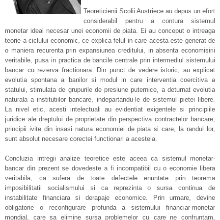
Teoreticienii Scolii Austriece au depus un efort
considerabil pentru a contura sistemul
monetar ideal necesar unei economii de piata. Ei au conceput o intreaga
teorie a ciclului economic, ce explica felul in care acesta este generat de
o maniera recurenta prin expansiunea creditului, in absenta economisirii
veritabile, pusa in practica de bancile centrale prin intermediul sistemului
bancar cu rezerva fractionara. Din punct de vedere istoric, au explicat
evolutia spontana a banilor si modul in care interventia coercitiva a
statului, stimulata de grupurile de presiune puternice, a deturnat evolutia
naturala a institutiilor bancare, indepartandu-le de sistemul pietei libere.
La nivel etic, acesti intelectuali au evidentiat exigentele si principiile
juridice ale dreptului de proprietate din perspectiva contractelor bancare,
principii ivite din insasi natura economiei de piata si care, la randul lor,
sunt absolut necesare corectei functionari a acesteia.
Concluzia intregii analize teoretice este aceea ca sistemul monetar-
bancar din prezent se dovedeste a fi incompatibil cu o economie libera
veritabila, ca sufera de toate defectele enuntate prin teorema
imposibilitatii socialismului si ca reprezinta o sursa continua de
instabilitate financiara si derapaje economice. Prin urmare, devine
obligatorie o reconfigurare profunda a sistemului financiar-monetar
mondial, care sa elimine sursa problemelor cu care ne confruntam,