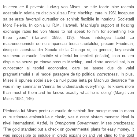
In ceea ce il priveste Ludwig von Mises, se stie foarte bine raceala
acestuia in relatia cu disciplolul sau Fritz Machlup, care in 1961 incepuse
sa se arate favorabil cursurilor de schimb flexibile in interiorul Societatii
Mont Pelerin. In opinia lui R.M. Hartwell, “Machlup’s support of floating
exchange rates led von Mises to not speak to him for something like
three years” (Hartwell 1995, 119). Mises intelegea faptul ca
macroeconomistii ce nu stapaneau teoria capitalului, precum Friedman,
discipolii acestuia din Scoala de la Chicago si, in general, keynesistii
sustineau cursurile flexibile si efectul lor implicit (inflatia), insa nu era
dispus sa scuze pe cineva precum Machlup, unul dintre ucenicii sai, bun
cunoscator al teoriei economice, care se lasase dus de valul
pragmatismului si al modei pasagere de tip political
correctness
. In plus,
Mises ii spunea sotiei sale ca nu-l putea ierta pe Machlup deoarece “he
was in my seminar in Vienna; he understands everything. He knows more
than most of them and he knows exactly what he is doing” (Margit von
Mises 1984, 146).
Pledoaria lui Mises pentru cursurile de schimb fixe merge mana in mana
cu sustinerea etalonului-aur clasic, vazut drept sistem monetar ideal la
nivel international. Astfel, in
Omnipotent Government
, Mises precizeaza:
“The gold standard put a check on governmental plans for easy money. It
was impossible to indulge in credit expansion and yet cling to the gold