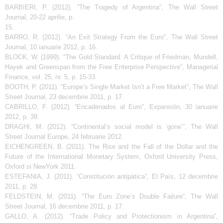
BARBIERI, P. (2012). “The Tragedy of Argentina”, The Wall Street
Journal, 20-22 aprilie, p.
15.
BARRO, R. (2012). “An Exit Strategy From the Euro”, The Wall Street
Journal, 10 ianuarie 2012, p. 16.
BLOCK, W. (1999). “The Gold Standard: A Critique of Friedman, Mundell,
Hayek and Greenspan from the Free Enterprise Perspective”, Managerial
Finance, vol. 25, nr. 5, p. 15-33.
BOOTH, P. (2011). “Europe’s Single Market Isn’t a Free Market”, The Wall
Street Journal, 23 decembrie 2011, p. 17.
CABRILLO, F. (2012). “Encadenados al Euro”, Expansión, 30 ianuarie
2012, p. 39.
DRAGHI, M. (2012). “Continental’s social model is ‘gone’”, The Wall
Street Journal Europe, 24 februarie 2012.
EICHENGREEN, B. (2011). The Rise and the Fall of the Dollar and the
Future of the International Monetary System, Oxford University Press,
Oxford si NewYork 2011.
ESTEFANIA, J. (2011). “Constitución antipática”, El País, 12 decembrie
2011, p. 29.
FELDSTEIN, M. (2011). “The Euro Zone’s Double Failure”, The Wall
Street Journal, 16 decembrie 2011, p. 17.
GALLO, A. (2012). “Trade Policy and Protectionism in Argentina”,