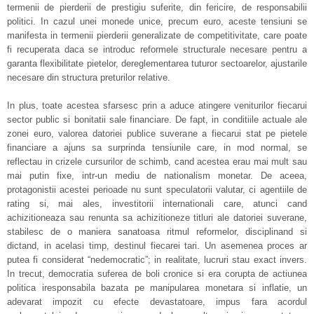
termenii de pierderii de prestigiu suferite, din fericire, de responsabilii
politici. In cazul unei monede unice, precum euro, aceste tensiuni se
manifesta in termenii pierderii generalizate de competitivitate, care poate
fi recuperata daca se introduc reformele structurale necesare pentru a
garanta flexibilitate pietelor, dereglementarea tuturor sectoarelor, ajustarile
necesare din structura preturilor relative.
In plus, toate acestea sfarsesc prin a aduce atingere veniturilor fiecarui
sector public si bonitatii sale financiare. De fapt, in conditiile actuale ale
zonei euro, valorea datoriei publice suverane a fiecarui stat pe pietele
financiare a ajuns sa surprinda tensiunile care, in mod normal, se
reflectau in crizele cursurilor de schimb, cand acestea erau mai mult sau
mai putin fixe, intr-un mediu de nationalism monetar. De aceea,
protagonistii acestei perioade nu sunt speculatorii valutar, ci agentiile de
rating si, mai ales, investitorii internationali care, atunci cand
achizitioneaza sau renunta sa achizitioneze titluri ale datoriei suverane,
stabilesc de o maniera sanatoasa ritmul reformelor, disciplinand si
dictand, in acelasi timp, destinul fiecarei tari. Un asemenea proces ar
putea fi considerat “nedemocratic”; in realitate, lucruri stau exact invers.
In trecut, democratia suferea de boli cronice si era corupta de actiunea
politica iresponsabila bazata pe manipularea monetara si inflatie, un
adevarat impozit cu efecte devastatoare, impus fara acordul