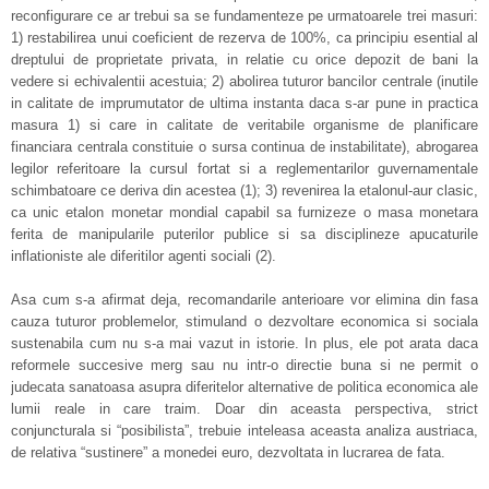
reconfigurare ce ar trebui sa se fundamenteze pe urmatoarele trei masuri:
1) restabilirea unui coeficient de rezerva de 100%, ca principiu esential al
dreptului de proprietate privata, in relatie cu orice depozit de bani la
vedere si echivalentii acestuia; 2) abolirea tuturor bancilor centrale (inutile
in calitate de imprumutator de ultima instanta daca s-ar pune in practica
masura 1) si care in calitate de veritabile organisme de planificare
financiara centrala constituie o sursa continua de instabilitate), abrogarea
legilor referitoare la cursul fortat si a reglementarilor guvernamentale
schimbatoare ce deriva din acestea (1); 3) revenirea la etalonul-aur clasic,
ca unic etalon monetar mondial capabil sa furnizeze o masa monetara
ferita de manipularile puterilor publice si sa disciplineze apucaturile
inflationiste ale diferitilor agenti sociali (2).
Asa cum s-a afirmat deja, recomandarile anterioare vor elimina din fasa
cauza tuturor problemelor, stimuland o dezvoltare economica si sociala
sustenabila cum nu s-a mai vazut in istorie. In plus, ele pot arata daca
reformele succesive merg sau nu intr-o directie buna si ne permit o
judecata sanatoasa asupra diferitelor alternative de politica economica ale
lumii reale in care traim. Doar din aceasta perspectiva, strict
conjuncturala si “posibilista”, trebuie inteleasa aceasta analiza austriaca,
de relativa “sustinere” a monedei euro, dezvoltata in lucrarea de fata.