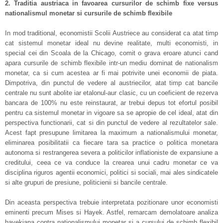
2. Traditia austriaca in favoarea cursurilor de schimb fixe versus
nationalismul monetar si cursurile de schimb flexibile
In mod traditional, economistii Scolii Austriece au considerat ca atat timp
cat sistemul monetar ideal nu devine realitate, multi economisti, in
special cei din Scoala de la Chicago, comit o grava eroare atunci cand
apara cursurile de schimb flexibile intr-un mediu dominat de nationalism
monetar, ca si cum acestea ar fi mai potrivite unei economii de piata.
Dimpotriva, din punctul de vedere al austriecilor, atat timp cat bancile
centrale nu sunt abolite iar etalonul-aur clasic, cu un coeficient de rezerva
bancara de 100% nu este reinstaurat, ar trebui depus tot efortul posibil
pentru ca sistemul monetar in vigoare sa se apropie de cel ideal, atat din
perspectiva functionarii, cat si din punctul de vedere al rezultatelor sale.
Acest fapt presupune limitarea la maximum a nationalismului monetar,
eliminarea posibilitatii ca fiecare tara sa practice o politica monetara
autonoma si restrangerea severa a politicilor inflationiste de expansiune a
creditului, ceea ce va conduce la crearea unui cadru monetar ce va
disciplina riguros agentii economici, politici si sociali, mai ales sindicatele
si alte grupuri de presiune, politicienii si bancile centrale.
Din aceasta perspectiva trebuie interpretata pozitionare unor economisti
eminenti precum Mises si Hayek. Astfel, remarcam demolatoare analiza
hayekiana contra nationalismului monetar si a cursului de schimb flexibil