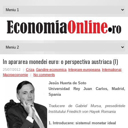
In apararea monedei euro: o perspectiva austriaca (I)
25/07/2012
Criza
,
Gandire economica
,
Integrare europeana
,
International
,
Macroeconomie
No comments
Jesús Huerta de Soto
Universidad Rey Juan Carlos, Madrid,
Spania
Traducere de Gabriel Mursa, presedintele
Institutului Friedrich von Hayek Romania
1. Introducere: sistemul monetar ideal