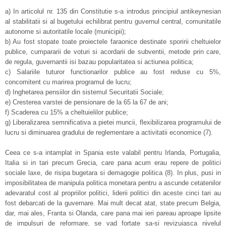
a) In articolul nr. 135 din Constitutie s-a introdus principiul antikeynesian
al stabilitatii si al bugetului echilibrat pentru guvernul central, comunitatile
autonome si autoritatile locale (municipii);
b) Au fost stopate toate proiectele faraonice destinate sporirii cheltuielor
publice, cumpararii de voturi si acordarii de subventii, metode prin care,
de regula, guvernantii isi bazau popularitatea si actiunea politica;
c) Salariile tuturor functionarilor publice au fost reduse cu 5%,
concomitent cu marirea programul de lucru;
d) Inghetarea pensiilor din sistemul Securitatii Sociale;
e) Cresterea varstei de pensionare de la 65 la 67 de ani;
f) Scaderea cu 15% a cheltuielilor publice;
g) Liberalizarea semnificativa a pietei muncii, flexibilizarea programului de
lucru si diminuarea gradului de reglementare a activitatii economice (7).
Ceea ce s-a intamplat in Spania este valabil pentru Irlanda, Portugalia,
Italia si in tari precum Grecia, care pana acum erau repere de politici
sociale laxe, de risipa bugetara si demagogie politica (8). In plus, pusi in
imposibilitatea de manipula politica monetara pentru a ascunde cetatenilor
adevaratul cost al propriilor politici, liderii politici din aceste cinci tari au
fost debarcati de la guvernare. Mai mult decat atat, state precum Belgia,
dar, mai ales, Franta si Olanda, care pana mai ieri pareau aproape lipsite
de impulsuri de reformare, se vad fortate sa-si revizuiasca nivelul