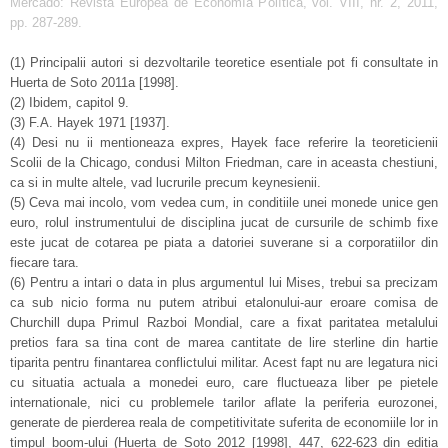
Mercado: Revista Europea de Economía Política, vol. VIII, nr. 2, 2011,
pp. 287-289.
(1) Principalii autori si dezvoltarile teoretice esentiale pot fi consultate in
Huerta de Soto 2011a [1998].
(2) Ibidem, capitol 9.
(3) F.A. Hayek 1971 [1937].
(4) Desi nu ii mentioneaza expres, Hayek face referire la teoreticienii
Scolii de la Chicago, condusi Milton Friedman, care in aceasta chestiuni,
ca si in multe altele, vad lucrurile precum keynesienii.
(5) Ceva mai incolo, vom vedea cum, in conditiile unei monede unice gen
euro, rolul instrumentului de disciplina jucat de cursurile de schimb fixe
este jucat de cotarea pe piata a datoriei suverane si a corporatiilor din
fiecare tara.
(6) Pentru a intari o data in plus argumentul lui Mises, trebui sa precizam
ca sub nicio forma nu putem atribui etalonului-aur eroare comisa de
Churchill dupa Primul Razboi Mondial, care a fixat paritatea metalului
pretios fara sa tina cont de marea cantitate de lire sterline din hartie
tiparita pentru finantarea conflictului militar. Acest fapt nu are legatura nici
cu situatia actuala a monedei euro, care fluctueaza liber pe pietele
internationale, nici cu problemele tarilor aflate la periferia eurozonei,
generate de pierderea reala de competitivitate suferita de economiile lor in
timpul boom-ului (Huerta de Soto 2012 [1998], 447, 622-623 din editia