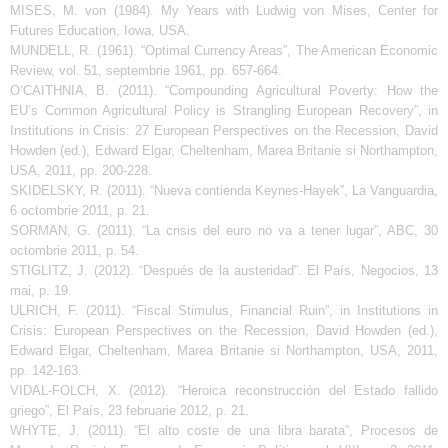
MISES, M. von (1984). My Years with Ludwig von Mises, Center for
Futures Education, Iowa, USA.
MUNDELL, R. (1961). “Optimal Currency Areas”, The American Economic
Review, vol. 51, septembrie 1961, pp. 657-664.
O’CAITHNIA, B. (2011). “Compounding Agricultural Poverty: How the
EU’s Common Agricultural Policy is Strangling European Recovery”, in
Institutions in Crisis: 27 European Perspectives on the Recession, David
Howden (ed.), Edward Elgar, Cheltenham, Marea Britanie si Northampton,
USA, 2011, pp. 200-228.
SKIDELSKY, R. (2011). “Nueva contienda Keynes-Hayek”, La Vanguardia,
6 octombrie 2011, p. 21.
SORMAN, G. (2011). “La crisis del euro no va a tener lugar”, ABC, 30
octombrie 2011, p. 54.
STIGLITZ, J. (2012). “Después de la austeridad”. El País, Negocios, 13
mai, p. 19.
ULRICH, F. (2011). “Fiscal Stimulus, Financial Ruin”, in Institutions in
Crisis: European Perspectives on the Recession, David Howden (ed.),
Edward Elgar, Cheltenham, Marea Britanie si Northampton, USA, 2011,
pp. 142-163.
VIDAL-FOLCH, X. (2012). “Heroica reconstrucción del Estado fallido
griego”, El País, 23 februarie 2012, p. 21.
WHYTE, J. (2011). “El alto coste de una libra barata”, Procesos de