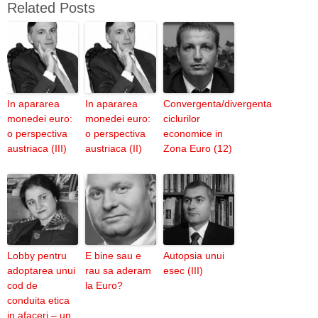
Related Posts
In apararea
In apararea
Convergenta/divergenta
monedei euro:
monedei euro:
ciclurilor
o perspectiva
o perspectiva
economice in
austriaca (III)
austriaca (II)
Zona Euro (12)
Lobby pentru
E bine sau e
Autopsia unui
adoptarea unui
rau sa aderam
esec (III)
cod de
la Euro?
conduita etica
in afaceri – un