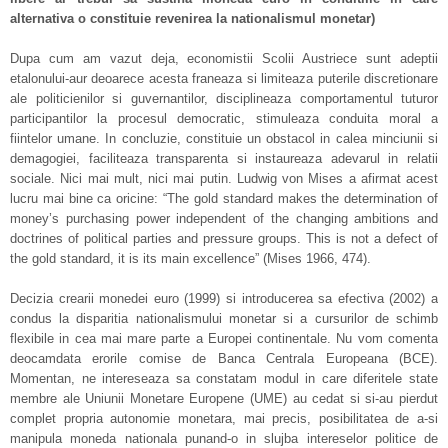
alternativa o constituie revenirea la nationalismul monetar)
Dupa cum am vazut deja, economistii Scolii Austriece sunt adeptii
etalonului-aur deoarece acesta franeaza si limiteaza puterile discretionare
ale politicienilor si guvernantilor, disciplineaza comportamentul tuturor
participantilor la procesul democratic, stimuleaza conduita moral a
fiintelor umane. In concluzie, constituie un obstacol in calea minciunii si
demagogiei, faciliteaza transparenta si instaureaza adevarul in relatii
sociale. Nici mai mult, nici mai putin. Ludwig von Mises a afirmat acest
lucru mai bine ca oricine: “The gold standard makes the determination of
money’s purchasing power independent of the changing ambitions and
doctrines of political parties and pressure groups. This is not a defect of
the gold standard, it is its main excellence” (Mises 1966, 474).
Decizia crearii monedei euro (1999) si introducerea sa efectiva (2002) a
condus la disparitia nationalismului monetar si a cursurilor de schimb
flexibile in cea mai mare parte a Europei continentale. Nu vom comenta
deocamdata erorile comise de Banca Centrala Europeana (BCE).
Momentan, ne intereseaza sa constatam modul in care diferitele state
membre ale Uniunii Monetare Europene (UME) au cedat si si-au pierdut
complet propria autonomie monetara, mai precis, posibilitatea de a-si
manipula moneda nationala punand-o in slujba intereselor politice de