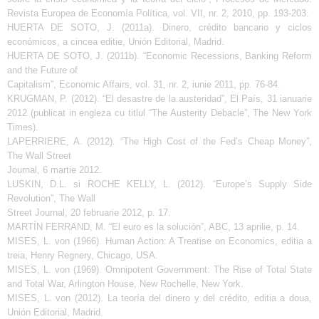
Revista Europea de Economía Política, vol. VII, nr. 2, 2010, pp. 193-203.
HUERTA DE SOTO, J. (2011a). Dinero, crédito bancario y ciclos
económicos, a cincea editie, Unión Editorial, Madrid.
HUERTA DE SOTO, J. (2011b). “Economic Recessions, Banking Reform
and the Future of
Capitalism”, Economic Affairs, vol. 31, nr. 2, iunie 2011, pp. 76-84.
KRUGMAN, P. (2012). “El desastre de la austeridad”, El País, 31 ianuarie
2012 (publicat in engleza cu titlul “The Austerity Debacle”, The New York
Times).
LAPERRIERE, A. (2012). “The High Cost of the Fed’s Cheap Money”,
The Wall Street
Journal, 6 martie 2012.
LUSKIN, D.L. si ROCHE KELLY, L. (2012). “Europe’s Supply Side
Revolution”, The Wall
Street Journal, 20 februarie 2012, p. 17.
MARTÍN FERRAND, M. “El euro es la solución”, ABC, 13 aprilie, p. 14.
MISES, L. von (1966). Human Action: A Treatise on Economics, editia a
treia, Henry Regnery, Chicago, USA.
MISES, L. von (1969). Omnipotent Government: The Rise of Total State
and Total War, Arlington House, New Rochelle, New York.
MISES, L. von (2012). La teoría del dinero y del crédito, editia a doua,
Unión Editorial, Madrid.