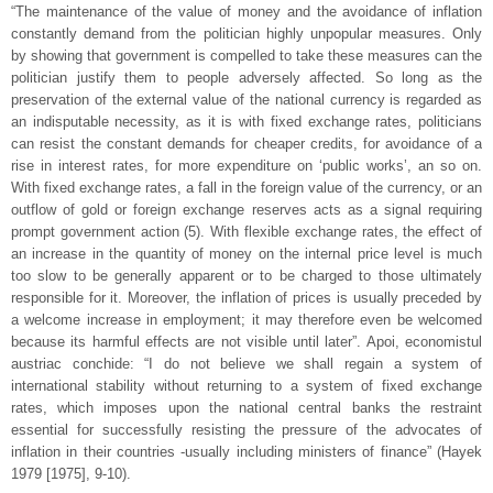
“The maintenance of the value of money and the avoidance of inflation
constantly demand from the politician highly unpopular measures. Only
by showing that government is compelled to take these measures can the
politician justify them to people adversely affected. So long as the
preservation of the external value of the national currency is regarded as
an indisputable necessity, as it is with fixed exchange rates, politicians
can resist the constant demands for cheaper credits, for avoidance of a
rise in interest rates, for more expenditure on ‘public works’, an so on.
With fixed exchange rates, a fall in the foreign value of the currency, or an
outflow of gold or foreign exchange reserves acts as a signal requiring
prompt government action (5). With flexible exchange rates, the effect of
an increase in the quantity of money on the internal price level is much
too slow to be generally apparent or to be charged to those ultimately
responsible for it. Moreover, the inflation of prices is usually preceded by
a welcome increase in employment; it may therefore even be welcomed
because its harmful effects are not visible until later”. Apoi, economistul
austriac conchide: “I do not believe we shall regain a system of
international stability without returning to a system of fixed exchange
rates, which imposes upon the national central banks the restraint
essential for successfully resisting the pressure of the advocates of
inflation in their countries -usually including ministers of finance” (Hayek
1979 [1975], 9-10).