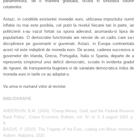
parlamentului, de o maniera graduala, oculta si sinuoasa tuturor
cetatenilor.
Astazi, in conditiile existentei monedei euro, utilizarea impozitului numit
inflatie nu mai este posibila, cel putin la nivelul fiecarei tari in parte, iar
politicienii s-au vazut fortati sa spuna adevarul, asumandu-si lipsa de
popularitate. O democratie functionala are nevoie de un cadru care sa-i
disciplineze pe guvernanti si guvernati. Astazi, in Europa continentala
acest rol este indeplinit de moneda euro. De aceea, caderea succesiva a
guvernelor din Irlanda, Grecia, Portugalia, Italia si Spania, departe de a
reprezenta simptomul unui deficit democratic, scoate in evidenta gradul
de rigoare, de transparenta bugetara si de sanatate democratica indus de
moneda euro in tarile ce au adoptat-o.
Va urma in numarul viitor al revistei
BIBLIOGRAFIE
ANDERSON, B.M. (1924). “Cheap Money, Gold, and the Federal Reserve
Bank Policy”, Chase Economic Bulletin, vol. IV, nr. 3, 4 august 1924, p.
9.
BAGUS, P. (2010). The Tragedy of the Euro, Ludwig von Mises Institute,
Auburn, Alabama, 2010.