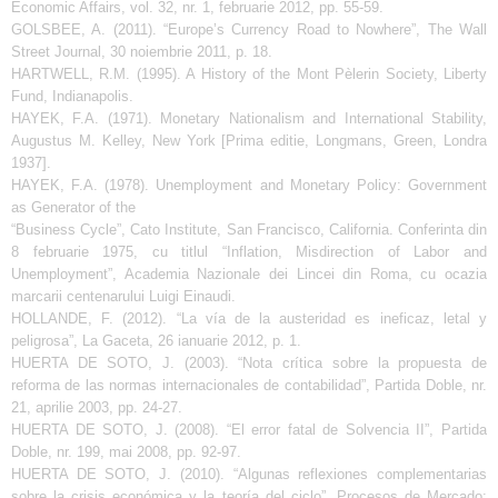
Economic Affairs, vol. 32, nr. 1, februarie 2012, pp. 55-59.
GOLSBEE, A. (2011). “Europe’s Currency Road to Nowhere”, The Wall
Street Journal, 30 noiembrie 2011, p. 18.
HARTWELL, R.M. (1995). A History of the Mont Pèlerin Society, Liberty
Fund, Indianapolis.
HAYEK, F.A. (1971). Monetary Nationalism and International Stability,
Augustus M. Kelley, New York [Prima editie, Longmans, Green, Londra
1937].
HAYEK, F.A. (1978). Unemployment and Monetary Policy: Government
as Generator of the
“Business Cycle”, Cato Institute, San Francisco, California. Conferinta din
8 februarie 1975, cu titlul “Inflation, Misdirection of Labor and
Unemployment”, Academia Nazionale dei Lincei din Roma, cu ocazia
marcarii centenarului Luigi Einaudi.
HOLLANDE, F. (2012). “La vía de la austeridad es ineficaz, letal y
peligrosa”, La Gaceta, 26 ianuarie 2012, p. 1.
HUERTA DE SOTO, J. (2003). “Nota crítica sobre la propuesta de
reforma de las normas internacionales de contabilidad”, Partida Doble, nr.
21, aprilie 2003, pp. 24-27.
HUERTA DE SOTO, J. (2008). “El error fatal de Solvencia II”, Partida
Doble, nr. 199, mai 2008, pp. 92-97.
HUERTA DE SOTO, J. (2010). “Algunas reflexiones complementarias
sobre la crisis económica y la teoría del ciclo”, Procesos de Mercado: