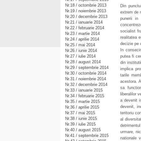
Nr.18 / octombrie 2013
Din punctu
Nr.19 / noiembrie 2013
extrem de n
Nr.20 / decembrie 2013
punerii in
Nr.21 / ianuarie 2014
concentrez
Nr.22 / februarie 2014
socialist f
Nr.23 / martie 2014
realitatea 
Nr.24 / aprilie 2014
decizie pe c
Nr.25 / mai 2014
In consecin
Nr.26 / iunie 2014
Nr.27 / iulie 2014
putea fi ce
Nr.28 / august 2014
din institu
Nr.29 / septembrie 2014
implica pro
Nr.30 / octombrie 2014
tarile memb
Nr.31 / noiembrie 2014
acestora. A
Nr.32 / decembrie 2014
sa functio
Nr.33 / ianuarie 2015
liberalilor 
Nr.34 / februarie 2015
a devenit i
Nr.35 / martie 2015
devenit, i
Nr.36 / aprilie 2015
Nr.37 / mai 2015
teritoriu co
Nr.38 / iunie 2015
al diversit
Nr.39 / iulie 2015
detrimentul
Nr.40 / august 2015
urmare, nic
Nr.41 / septembrie 2015
nationale v