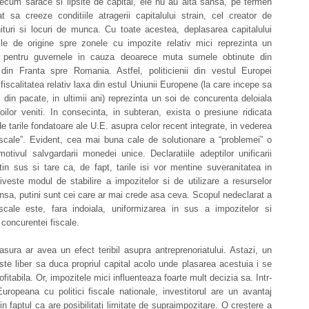
ecum sarace si lipsite de capital, ele nu au alta sansa, pe termen
t sa creeze conditiile atragerii capitalului strain, cel creator de
ituri si locuri de munca. Cu toate acestea, deplasarea capitalului
rile de origine spre zonele cu impozite relativ mici reprezinta un
 pentru guvernele in cauza deoarece muta sumele obtinute din
 din Franta spre Romania. Astfel, politicienii din vestul Europei
fiscalitatea relativ laxa din estul Uniunii Europene (la care incepe sa
 din pacate, in ultimii ani) reprezinta un soi de concurenta deloiala
oilor veniti. In consecinta, in subteran, exista o presiune ridicata
de tarile fondatoare ale U.E. asupra celor recent integrate, in vederea
 fiscale”. Evident, cea mai buna cale de solutionare a “problemei” o
motivul salvgardarii monedei unice. Declaratiile adeptilor unificarii
tin sus si tare ca, de fapt, tarile isi vor mentine suveranitatea in
veste modul de stabilire a impozitelor si de utilizare a resurselor
Insa, putini sunt cei care ar mai crede asa ceva. Scopul nedeclarat a
fiscale este, fara indoiala, uniformizarea in sus a impozitelor si
 concurentei fiscale.
ura ar avea un efect teribil asupra antreprenoriatului. Astazi, un
este liber sa duca propriul capital acolo unde plasarea acestuia i se
fitabila. Or, impozitele mici influenteaza foarte mult decizia sa. Intr-
ropeana cu politici fiscale nationale, investitorul are un avantaj
in faptul ca are posibilitati limitate de supraimpozitare. O crestere a