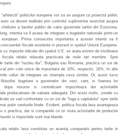
ropeni.
, “arhitectii” politicilor europene vor sa se asigure ca proiectul politic
euro va deveni realitate prin controlul suplimentar exercitat asupra
cheltuire a banilor publici de catre guvernele tarilor din Eurozona.
ung, intentia va fi aceea de integrare a bugetelor nationale printr-un
 european. Prima consecinta importanta a acestei intentii va fi
 concurentei fiscale existente in prezent in spatiul Uniunii Europene.
ile cu impozite ridicate din spatiul U.E. se arata extrem de invidioase
a fiscala relativ relaxata practicata de noile tari membre. Spre
e tarile din “nucleu dur”, Bulgaria sau Romania, practica un soi de
scal prin cote unice de impozitare de 10%, respectiv, 16%. In alte
timile valuri de integrare se intampla ceva similar. Or, acest lucru
 filosofiei bugetare a guvernelor din vest, care, in foamea lor
la dupa resurse si centralizare impoziteaza dur activitatile
riale producatoare de valoare adaugata. Din acest motiv, zonele cu
dicate se vad confruntate cu un soi de “fuga a capitalului” spre tarile
mai putin veniturile finale. Evident, politica fiscala laxa avantajeaza
 ce o practica, dar si companiile ce isi muta activitatile de productie
taxele si impozitele sunt mai blande.
scala relativ laxa constituie un avantaj comparativ pentru tarile in