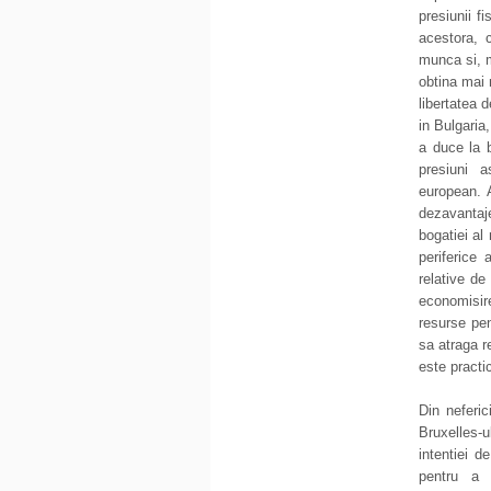
presiunii f
acestora, 
munca si, m
obtina mai 
libertatea 
in Bulgaria,
a duce la b
presiuni a
european. A
dezavantaj
bogatiei al 
periferice 
relative de
economisir
resurse pen
sa atraga r
este practi
Din neferic
Bruxelles-u
intentiei d
pentru a 