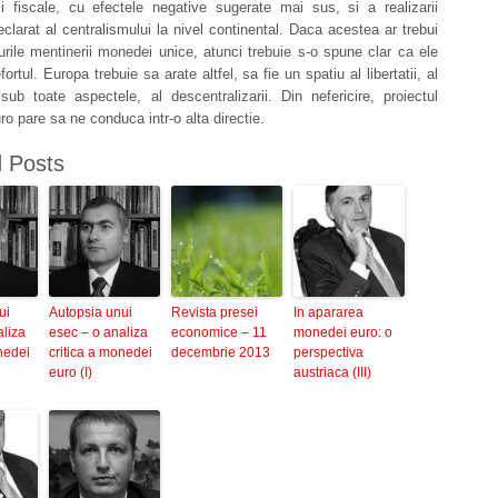
ii fiscale, cu efectele negative sugerate mai sus, si a realizarii
eclarat al centralismului la nivel continental. Daca acestea ar trebui
urile mentinerii monedei unice, atunci trebuie s-o spune clar ca ele
ortul. Europa trebuie sa arate altfel, sa fie un spatiu al libertatii, al
i sub toate aspectele, al descentralizarii. Din nefericire, proiectul
o pare sa ne conduca intr-o alta directie.
d Posts
ui
Autopsia unui
Revista presei
In apararea
aliza
esec – o analiza
economice – 11
monedei euro: o
nedei
critica a monedei
decembrie 2013
perspectiva
euro (I)
austriaca (III)