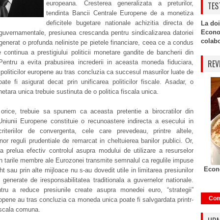
europeana. Cresterea generalizata a preturilor,
TES
tendinta Bancii Centrale Europene de a monetiza
deficitele bugetare nationale achizitia directa de
La doi
Econo
 guvernamentale, presiunea crescanda pentru sindicalizarea datoriei
colabor
generat o profunda neliniste pe pietele financiare, ceea ce a condus
re continua a prestigiului politicii monetare gandite de bancherii din
REV
 Pentru a evita prabusirea increderii in aceasta moneda fiduciara,
i politicilor europene au tras concluzia ca succesul masurilor luate de
e fi asigurat decat prin unificarea politicilor fiscale. Asadar, o
netara unica trebuie sustinuta de o politica fiscala unica.
 orice, trebuie sa spunem ca aceasta pretentie a birocratilor din
e Uniunii Europene constituie o recunoastere indirecta a esecului in
criteriilor de convergenta, cele care prevedeau, printre altele,
nor reguli prudentiale de remarcat in cheltuierea banilor publici. Or,
a prelua efectiv controlul asupra modului de utilizare a resurselor
n tarile membre ale Eurozonei transmite semnalul ca regulile impuse
Econo
ht sau prin alte mijloace nu s-au dovedit utile in limitarea presiunilor
te generate de iresponsabilitatea traditionala a guvernelor nationale.
ntru a reduce presiunile create asupra monedei euro, “strategii”
Com
opene au tras concluzia ca moneda unica poate fi salvgardata printr-
fiscala comuna.