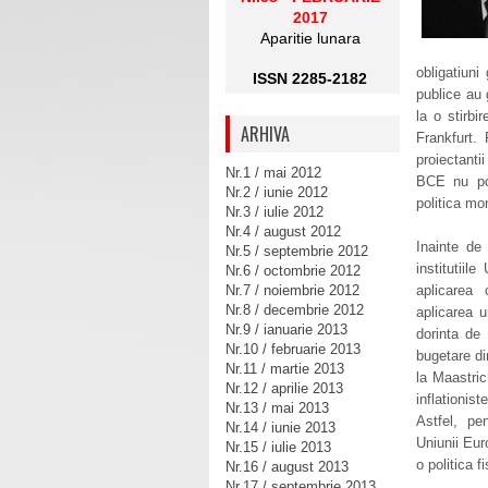
2017
Aparitie lunara
obligatiuni
ISSN 2285-2182
publice au 
la o stirbi
ARHIVA
Frankfurt.
proiectanti
Nr.1 / mai 2012
BCE nu poat
Nr.2 / iunie 2012
politica mo
Nr.3 / iulie 2012
Nr.4 / august 2012
Inainte de
Nr.5 / septembrie 2012
institutiil
Nr.6 / octombrie 2012
Nr.7 / noiembrie 2012
aplicarea 
Nr.8 / decembrie 2012
aplicarea u
Nr.9 / ianuarie 2013
dorinta de 
Nr.10 / februarie 2013
bugetare di
Nr.11 / martie 2013
la Maastric
Nr.12 / aprilie 2013
inflationis
Nr.13 / mai 2013
Astfel, pe
Nr.14 / iunie 2013
Uniunii Eur
Nr.15 / iulie 2013
o politica 
Nr.16 / august 2013
Nr.17 / septembrie 2013