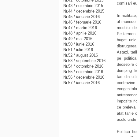
Nr.42 / octombrie 2015
comisari eu
Nr.43 / noiembrie 2015
Nr.44 / decembrie 2015
In realitate
Nr.45 / ianuarie 2016
al monedei 
Nr.46 / februarie 2016
Nr.47 / martie 2016
modului de 
Nr.48 / aprilie 2016
Pe termen l
Nr.49 / mai 2016
buget unic
Nr.50 / iunie 2016
distrugerea
Nr.51 / iulie 2016
Astazi, tar
Nr.52 / august 2016
pe politic
Nr.53 / septembrie 2016
deosebire d
Nr.54 / octombrie 2016
dumping fi
Nr.55 / noiembrie 2016
tari din ul
Nr.56 / decembrie 2016
Nr.57 / ianuarie 2016
contravine
congenita
antrepreno
impozite ri
ce preleva 
atat tarile
acolo unde 
Politica fi