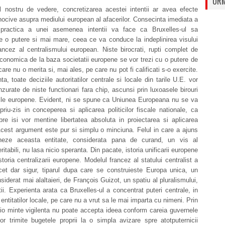
URM
l nostru de vedere, concretizarea acestei intentii ar avea efecte
ocive asupra mediului european al afacerilor. Consecinta imediata a
 practica a unei asemenea intentii va face ca Bruxelles-ul sa
e o putere si mai mare, ceea ce va conduce la indeplinirea visului
rancez al centralismului european. Niste birocrati, rupti complet de
economica de la baza societatii europene se vor trezi cu o putere de
are nu o merita si, mai ales, pe care nu pot fi calificati s-o exercite.
ta, toate deciziile autoritatilor centrale si locale din tarile U.E. vor
nzurate de niste functionari fara chip, ascunsi prin luxoasele birouri
tiile europene. Evident, ni se spune ca Uniunea Europeana nu se va
priu-zis in conceperea si aplicarea politicilor fiscale nationale, ca
re isi vor mentine libertatea absoluta in proiectarea si aplicarea
cest argument este pur si simplu o minciuna. Felul in care a ajuns
neze aceasta entitate, considerata pana de curand, un vis al
veritabili, nu lasa nicio speranta. Din pacate, istoria unificarii europene
storia centralizarii europene. Modelul francez al statului centralist a
ncet dar sigur, tiparul dupa care se construieste Europa unica, un
nsiderat mai alaltaieri, de François Guizot, un spatiu al pluralismului,
atii. Experienta arata ca Bruxelles-ul a concentrat puteri centrale, in
 entitatilor locale, pe care nu a vrut sa le mai imparta cu nimeni. Prin
io minte vigilenta nu poate accepta ideea conform careia guvernele
or trimite bugetele proprii la o simpla avizare spre atotputernicii