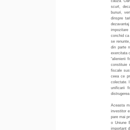
cauza. Oar
scurt, deca
bunuri, ven
dinspre ta
dezavantaj
impozitare
conchid ca 
se renunte,
din parte n
exercitata 
“alienierii
constituie 
fiscale sus
ceea ce pri
colectate. 
unificarii 
distrugerea
Aceasta mas
investitor 
pare mai pro
o Uniune Eu
important d