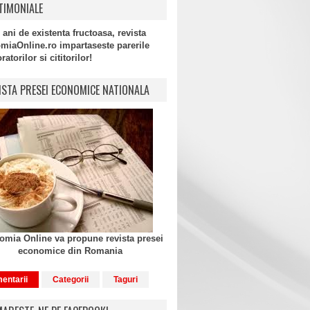
TIMONIALE
 ani de existenta fructoasa, revista
miaOnline.ro impartaseste parerile
atorilor si cititorilor!
ISTA PRESEI ECONOMICE NATIONALA
mia Online va propune revista presei
economice din Romania
entarii
Categorii
Taguri