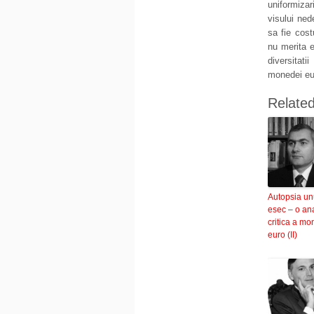
uniformizar
visului ned
sa fie cost
nu merita ef
diversitati
monedei eur
Relate
Autopsia un
esec – o an
critica a mo
euro (II)