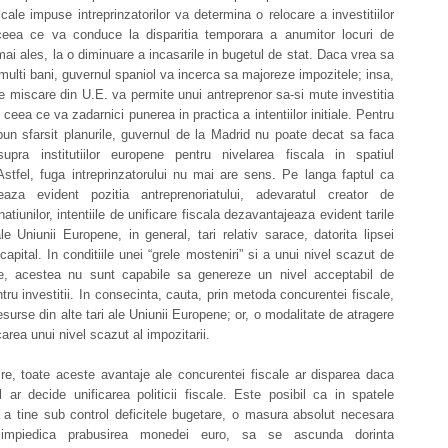
iscale impuse intreprinzatorilor va determina o relocare a investitiilor
ceea ce va conduce la disparitia temporara a anumitor locuri de
ai ales, la o diminuare a incasarile in bugetul de stat. Daca vrea sa
multi bani, guvernul spaniol va incerca sa majoreze impozitele; insa,
de miscare din U.E. va permite unui antreprenor sa-si mute investitia
 ceea ce va zadarnici punerea in practica a intentiilor initiale. Pentru
un sfarsit planurile, guvernul de la Madrid nu poate decat sa faca
supra institutiilor europene pentru nivelarea fiscala in spatiul
stfel, fuga intreprinzatorului nu mai are sens. Pe langa faptul ca
eaza evident pozitia antreprenoriatului, adevaratul creator de
natiunilor, intentiile de unificare fiscala dezavantajeaza evident tarile
ale Uniunii Europene, in general, tari relativ sarace, datorita lipsei
 capital. In conditiile unei “grele mosteniri” si a unui nivel scazut de
e, acestea nu sunt capabile sa genereze un nivel acceptabil de
tru investitii. In consecinta, cauta, prin metoda concurentei fiscale,
esurse din alte tari ale Uniunii Europene; or, o modalitate de atragere
carea unui nivel scazut al impozitarii.
ire, toate aceste avantaje ale concurentei fiscale ar disparea daca
l ar decide unificarea politicii fiscale. Este posibil ca in spatele
e a tine sub control deficitele bugetare, o masura absolut necesara
impiedica prabusirea monedei euro, sa se ascunda dorinta