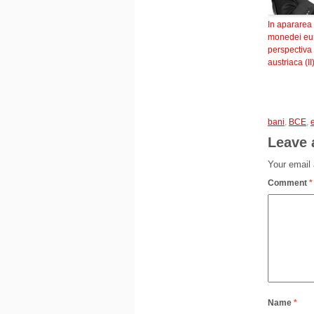
In apararea
monedei eur
perspectiva
austriaca (II
bani
,
BCE
,
Leave 
Your email 
Comment
*
Name
*