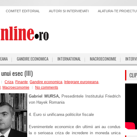
COMITET EDITORIAL
AUTORI SI INTERVIEVATI
ALATURA-TE PROIECTUL
PEANA
GANDIRE ECONOMICA
INTERNATIONAL
MACROECONOMIE
INTERV
unui esec (III)
CLI
Criza
,
Finante
,
Gandire economica
,
Integrare europeana
,
l
,
Macroeconomie
No comments
Gabriel MURSA,
Presedintele Institutului Friedrich
von Hayek Romania
4. Euro si unificarea politicilor fiscale
Evenimentele economice din ultimii ani au condus
la o serioasa criza de incredere in moneda unica