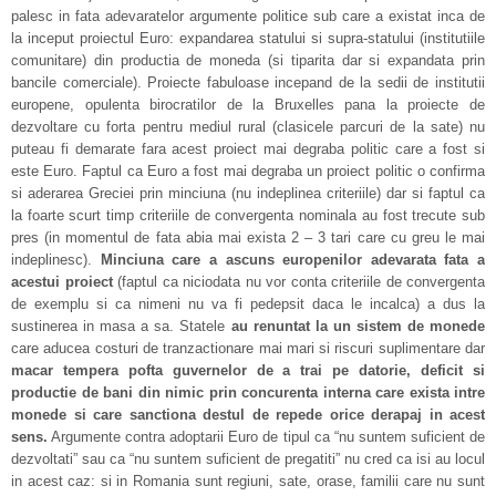
palesc in fata adevaratelor argumente politice sub care a existat inca de
la inceput proiectul Euro: expandarea statului si supra-statului (institutiile
comunitare) din productia de moneda (si tiparita dar si expandata prin
bancile comerciale). Proiecte fabuloase incepand de la sedii de institutii
europene, opulenta birocratilor de la Bruxelles pana la proiecte de
dezvoltare cu forta pentru mediul rural (clasicele parcuri de la sate) nu
puteau fi demarate fara acest proiect mai degraba politic care a fost si
este Euro. Faptul ca Euro a fost mai degraba un proiect politic o confirma
si aderarea Greciei prin minciuna (nu indeplinea criteriile) dar si faptul ca
la foarte scurt timp criteriile de convergenta nominala au fost trecute sub
pres (in momentul de fata abia mai exista 2 – 3 tari care cu greu le mai
indeplinesc).
Minciuna care a ascuns europenilor adevarata fata a
acestui proiect
(faptul ca niciodata nu vor conta criteriile de convergenta
de exemplu si ca nimeni nu va fi pedepsit daca le incalca) a dus la
sustinerea in masa a sa. Statele
au renuntat la un sistem de monede
care aducea costuri de tranzactionare mai mari si riscuri suplimentare dar
macar tempera pofta guvernelor de a trai pe datorie, deficit si
productie de bani din nimic prin concurenta interna care exista intre
monede si care sanctiona destul de repede orice derapaj in acest
sens.
Argumente contra adoptarii Euro de tipul ca “nu suntem suficient de
dezvoltati” sau ca “nu suntem suficient de pregatiti” nu cred ca isi au locul
in acest caz: si in Romania sunt regiuni, sate, orase, familii care nu sunt