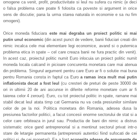
omogene ca venit, profit, productivitate si leul nu sufera cu nimic (e deci
o falsa problema care poate fi folosita ca poveste si argument in orice
sens de discutie; pana la urma starea naturala in economie e sa nu fim
omogeni).
Orice moneda fiduciara
este mai degraba un proiect politic si mai
putin unul economic
(din acest punct de vedere, banii fiduciari creati din
nimic incalca cele mai elementare legi economice, avand si o puternica
problema etica in spate – cel care creaza banii ne fura practic din venit).
In acest caz, proiectul politic numit Euro inlocuia un proiect politic numit
moneda locala calcand in picioare concurenta monetara care mai atenua
din problema. Singurul argument pentru care Euro ar fi o solutie mai buna
pentru Romania consta in faptul ca Euro
a ramas inca mult mai putin
inflationista decat a fost leul
(cu cresteri de preturi de peste 30000 de
ori in ultimii 20 de ani ascunse in diferite reforme monetare cum ar fi
taierea celor 4 zerouri). Euro, cu tot proiectul politic in spate, ramane mai
stabil decat leul atata timp cat Germania nu va ceda presiunilor similare
celor de pe la noi. Politica monetara din Romania, adesea dusa la
presiunea factorilor politici, a facut concesii enorme sectorului de stat si a
celor care orbiteaza in jurul sau. Productia de bani din nimic a distrus
sistematic orice gand antreprenorial si a mentinut sectorul privat intr-o
stare de letargie permanenta (antreprenorii autentici fiind sufocati de cei
politici si de cei monetari). Ea a fost
acoperita adesea de argumente de