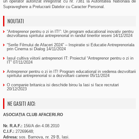
un operator autorizat inregistrat cu nr. 7381 la Autoritatea Nationala de
Supraveghere a Prelucrarii Datelor cu Caracter Personal.
NOUTATI
“Antreprenor pentru o zi in IT!”: Un program educational inovativ pentru
dezvoltarea spiritului antreprenorial in randul tinerilor ieseni
14/11/2024
“Serile Filmului de Afaceri 2024” – Inspiratie si Educatie Antreprenoriala
prin Cinema si Dialog
14/11/2024
Iasul cultiva viitorii antreprenori IT: Proiectul “Antreprenor pentru o zi in
IT”
07/11/2024
Antreprenor pentru o zi in IT! Program educational in vederea dezvoltarii
spiritului antreprenorial si a dezvoltarii carierei
05/11/2024
O companie britanica isi deschide birou la Iasi si face recrutari
20/12/2023
NE GASITI AICI:
ASOCIAȚIA CLUB AFACERI.RO
Nr. R.A.F.:
156/A din 4.08.2010
C.I.F.:
27269648;
Adresa:
sos. Barnova, nr. 29 B, Iasi.