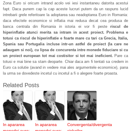
Zona Euro si oricum intrand acolo vei iesi instantaneu datorita acestui
fapt. Daca punem cap la cap aceste lucruri putem da un raspuns lucid
intrebarii grele referitoare la adoptarea sau neadoptarea Euro in Romania:
daca efectele economice si inflatia mai redusa decat cea produsa de
banca centrala din Romania in istoria ei vor fi peste
riscul de
hiperinflatie atunci merita sa intram in acest proiect. Problema e
totusi ca riscul de hiperinflatie e foarte mare cu tari ca Grecia, Italia,
Spania sau Portugalia incluse intr-un astfel de proiect (la care ne
adaugam si noi), cu lipsa de concurenta intre monede fiduciare si cu
un proiect european tot mai costisitor si tot mai ineficient.
Pare ca
totusi e mai bine sa stam deoparte. Chiar daca am fi tentati sa credem in
Euro ca solutie (avand in vedere mai ales argumentele economice), pana
la urma se dovedeste incetul cu incetul a fi o alegere foarte proasta.
Related Posts
In apararea
In apararea
Convergenta/divergenta
monedei euro:
monedei euro:
ciclurilor