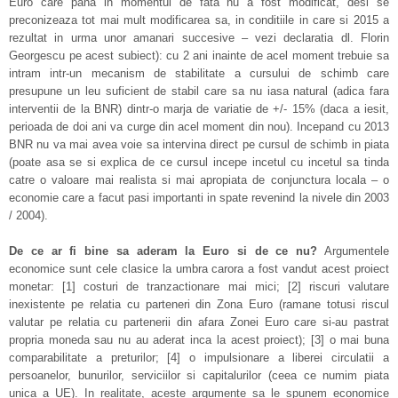
Euro care pana in momentul de fata nu a fost modificat, desi se
preconizeaza tot mai mult modificarea sa, in conditiile in care si 2015 a
rezultat in urma unor amanari succesive – vezi declaratia dl. Florin
Georgescu pe acest subiect): cu 2 ani inainte de acel moment trebuie sa
intram intr-un mecanism de stabilitate a cursului de schimb care
presupune un leu suficient de stabil care sa nu iasa natural (adica fara
interventii de la BNR) dintr-o marja de variatie de +/- 15% (daca a iesit,
perioada de doi ani va curge din acel moment din nou). Incepand cu 2013
BNR nu va mai avea voie sa intervina direct pe cursul de schimb in piata
(poate asa se si explica de ce cursul incepe incetul cu incetul sa tinda
catre o valoare mai realista si mai apropiata de conjunctura locala – o
economie care a facut pasi importanti in spate revenind la nivele din 2003
/ 2004).
De ce ar fi bine sa aderam la Euro si de ce nu?
Argumentele
economice sunt cele clasice la umbra carora a fost vandut acest proiect
monetar: [1] costuri de tranzactionare mai mici; [2] riscuri valutare
inexistente pe relatia cu parteneri din Zona Euro (ramane totusi riscul
valutar pe relatia cu partenerii din afara Zonei Euro care si-au pastrat
propria moneda sau nu au aderat inca la acest proiect); [3] o mai buna
comparabilitate a preturilor; [4] o impulsionare a liberei circulatii a
persoanelor, bunurilor, serviciilor si capitalurilor (ceea ce numim piata
unica a UE). In realitate, aceste argumente sa le spunem economice