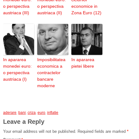
o perspectiva
o perspectiva
economice in
austriaca (III)
austriaca (II)
Zona Euro (12)
In apararea
Imposibilitatea
In apararea
monedei euro:
economica a
pietei libere
o perspectiva
contractelor
austriaca (I)
bancare
moderne
aderare
,
bani
,
criza
,
euro
,
inflatie
Leave a Reply
Your email address will not be published.
Required fields are marked
*