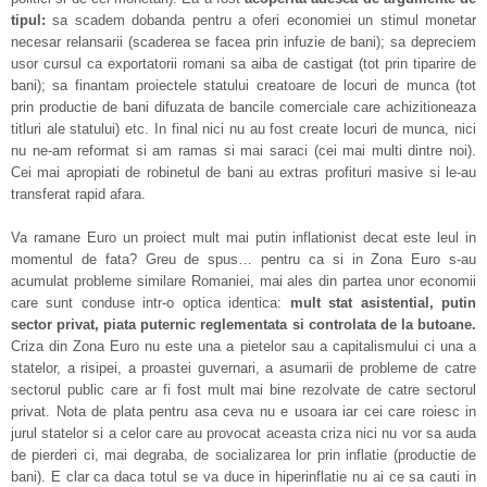
tipul:
sa scadem dobanda pentru a oferi economiei un stimul monetar
necesar relansarii (scaderea se facea prin infuzie de bani); sa depreciem
usor cursul ca exportatorii romani sa aiba de castigat (tot prin tiparire de
bani); sa finantam proiectele statului creatoare de locuri de munca (tot
prin productie de bani difuzata de bancile comerciale care achizitioneaza
titluri ale statului) etc. In final nici nu au fost create locuri de munca, nici
nu ne-am reformat si am ramas si mai saraci (cei mai multi dintre noi).
Cei mai apropiati de robinetul de bani au extras profituri masive si le-au
transferat rapid afara.
Va ramane Euro un proiect mult mai putin inflationist decat este leul in
momentul de fata? Greu de spus… pentru ca si in Zona Euro s-au
acumulat probleme similare Romaniei, mai ales din partea unor economii
care sunt conduse intr-o optica identica:
mult stat asistential, putin
sector privat, piata puternic reglementata si controlata de la butoane.
Criza din Zona Euro nu este una a pietelor sau a capitalismului ci una a
statelor, a risipei, a proastei guvernari, a asumarii de probleme de catre
sectorul public care ar fi fost mult mai bine rezolvate de catre sectorul
privat. Nota de plata pentru asa ceva nu e usoara iar cei care roiesc in
jurul statelor si a celor care au provocat aceasta criza nici nu vor sa auda
de pierderi ci, mai degraba, de socializarea lor prin inflatie (productie de
bani). E clar ca daca totul se va duce in hiperinflatie nu ai ce sa cauti in