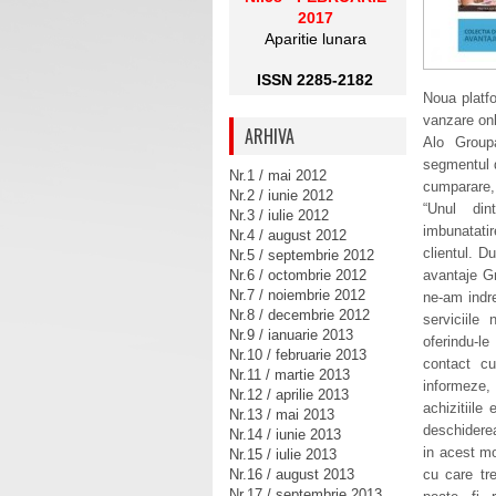
2017
Aparitie lunara
ISSN 2285-2182
Noua platfo
vanzare onli
ARHIVA
Alo Group
segmentul d
Nr.1 / mai 2012
cumparare, 
Nr.2 / iunie 2012
“Unul din
Nr.3 / iulie 2012
imbunatati
Nr.4 / august 2012
clientul. D
Nr.5 / septembrie 2012
Nr.6 / octombrie 2012
avantaje G
Nr.7 / noiembrie 2012
ne-am indre
Nr.8 / decembrie 2012
serviciile
Nr.9 / ianuarie 2013
oferindu-l
Nr.10 / februarie 2013
contact cu
Nr.11 / martie 2013
informeze,
Nr.12 / aprilie 2013
achizitiile
Nr.13 / mai 2013
deschiderea
Nr.14 / iunie 2013
in acest mo
Nr.15 / iulie 2013
Nr.16 / august 2013
cu care tre
Nr.17 / septembrie 2013