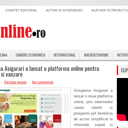
COMITET EDITORIAL
AUTORI SI INTERVIEVATI
ALATURA-TE PROIECTUL
PEANA
GANDIRE ECONOMICA
INTERNATIONAL
MACROECONOMIE
INTERV
 Asigurari a lansat o platforma online pentru
CLI
 si vanzare
Revista presei
No comments
Groupama Asigurari a
lansat o noua platforma
online, prin intermediul
careia clientii si
prospectii pot beneficia
de acces simplificat la
informatii, suport si