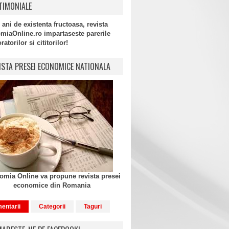
TIMONIALE
 ani de existenta fructoasa, revista
miaOnline.ro impartaseste parerile
atorilor si cititorilor!
ISTA PRESEI ECONOMICE NATIONALA
mia Online va propune revista presei
economice din Romania
entarii
Categorii
Taguri