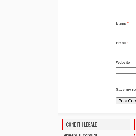
Name
*
Email
*
Website
Save my nam
CONDITII LEGALE
Termeni si conditii