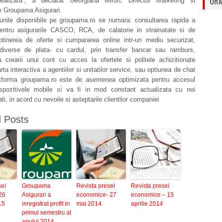
URM
ealizata”, a declarat Georgiana Miron, Director Marketing si
 Groupama Asigurari.
tiunile disponibile pe groupama.ro se numara: consultarea rapida a
 pentru asigurarile CASCO, RCA, de calatorie in strainatate si de
obtinerea de oferte si cumpararea online intr-un mediu securizat,
 diverse de plata- cu cardul, prin transfer bancar sau ramburs,
ea crearii unui cont cu acces la ofertele si politele achizitionate
rta interactiva a agentiilor si unitatilor service, sau optiunea de chat
atforma groupama.ro este de asemenea optimizata pentru accesul
ispozitivele mobile si va fi in mod constant actualizata cu noi
ati, in acord cu nevoile si asteptarile clientilor companiei
d Posts
sei
Groupama
Revista presei
Revista presei
26
Asigurari a
economice- 27
economice – 15
15
inregistrat profit in
mai 2014
aprilie 2014
primul semestru al
anului 2014