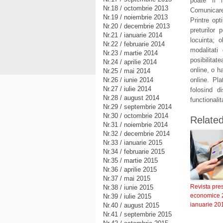
poate fi r
Nr.18 / octombrie 2013
Comunicare
Nr.19 / noiembrie 2013
Printre op
Nr.20 / decembrie 2013
preturilor
Nr.21 / ianuarie 2014
locuinta; 
Nr.22 / februarie 2014
modalitati
Nr.23 / martie 2014
posibilitat
Nr.24 / aprilie 2014
online, o ha
Nr.25 / mai 2014
Nr.26 / iunie 2014
online. Pl
Nr.27 / iulie 2014
folosind d
Nr.28 / august 2014
functionalit
Nr.29 / septembrie 2014
Nr.30 / octombrie 2014
Relate
Nr.31 / noiembrie 2014
Nr.32 / decembrie 2014
Nr.33 / ianuarie 2015
Nr.34 / februarie 2015
Nr.35 / martie 2015
Nr.36 / aprilie 2015
Nr.37 / mai 2015
Revista pre
Nr.38 / iunie 2015
economice 
Nr.39 / iulie 2015
ianuarie 20
Nr.40 / august 2015
Nr.41 / septembrie 2015