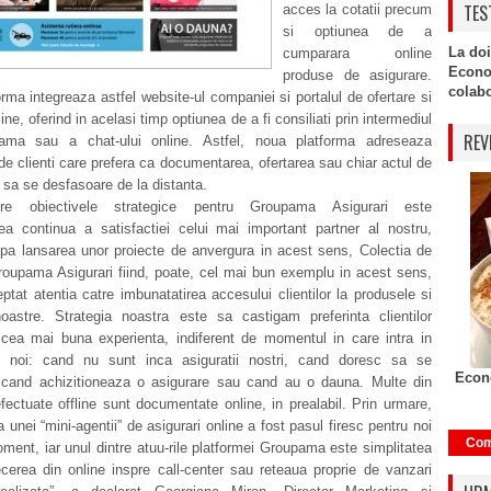
TES
acces la cotatii precum
si optiunea de a
La doi
cumparara online
Econo
produse de asigurare.
colabor
rma integreaza astfel website-ul companiei si portalul de ofertare si
ne, oferind in acelasi timp optiunea de a fi consiliati prin intermediul
REV
ama sau a chat-ului online. Astfel, noua platforma adreseaza
e clienti care prefera ca documentarea, ofertarea sau chiar actul de
sa se desfasoare de la distanta.
tre obiectivele strategice pentru Groupama Asigurari este
rea continua a satisfactiei celui mai important partner al nostru,
upa lansarea unor proiecte de anvergura in acest sens, Colectia de
roupama Asigurari fiind, poate, cel mai bun exemplu in acest sens,
ptat atentia catre imbunatatirea accesului clientilor la produsele si
 noastre. Strategia noastra este sa castigam preferinta clientilor
e cea mai buna experienta, indiferent de momentul in care intra in
 noi: cand nu sunt inca asiguratii nostri, cand doresc sa se
Econo
 cand achizitioneaza o asigurare sau cand au o dauna. Multe din
 efectuate offline sunt documentate online, in prealabil. Prin urmare,
 unei “mini-agentii” de asigurari online a fost pasul firesc pentru noi
Com
ment, iar unul dintre atuu-rile platformei Groupama este simplitatea
cerea din online inspre call-center sau reteaua proprie de vanzari