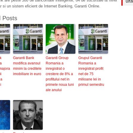
URM
k are peste 300 de bancomate inteligente, 84 de sucursale la nivel
ar si un sistem eficient de Internet Banking, Garanti Online.
d Posts
k
Garanti Bank
Garanti Group
Grupul Garanti
a
modifica avansul
Romania a
Romania a
majora
minim la creditele
inregistrat o
inregistrat profit
i
imobiliare in euro
crestere de 8% a
net de 75
la
profitului net in
milioane lei in
i
primele noua luni
primul semestru
ale anului