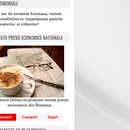
TIMONIALE
 ani de existenta fructoasa, revista
miaOnline.ro impartaseste parerile
atorilor si cititorilor!
ISTA PRESEI ECONOMICE NATIONALA
mia Online va propune revista presei
economice din Romania
entarii
Categorii
Taguri