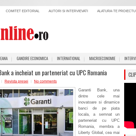
COMITET EDITORIAL
AUTORI SI INTERVIEVATI
ALATURA-TE PROIECTUL
PEANA
GANDIRE ECONOMICA
INTERNATIONAL
MACROECONOMIE
INTERV
Bank a incheiat un parteneriat cu UPC Romania
CLI
Revista presei
No comments
Garanti Bank, una
dintre cele mai
inovatoare si dinamice
banci de pe piata
locala, a semnat un
parteneriat cu UPC
Romania, membra a
Liberty Global, cea mai