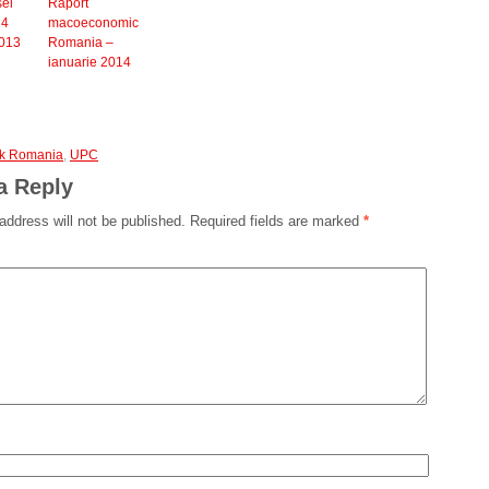
sei
Raport
 4
macoeconomic
2013
Romania –
ianuarie 2014
nk Romania
,
UPC
a Reply
address will not be published.
Required fields are marked
*