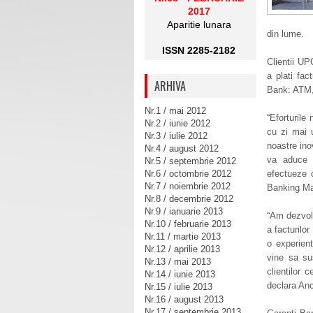
2017
Aparitie lunara
din lume.
ISSN 2285-2182
Clientii UP
a plati fac
ARHIVA
Bank: ATM, 
Nr.1 / mai 2012
“Eforturile
Nr.2 / iunie 2012
cu zi mai u
Nr.3 / iulie 2012
noastre ino
Nr.4 / august 2012
va aduce m
Nr.5 / septembrie 2012
Nr.6 / octombrie 2012
efectueze 
Nr.7 / noiembrie 2012
Banking Ma
Nr.8 / decembrie 2012
Nr.9 / ianuarie 2013
“Am dezvolt
Nr.10 / februarie 2013
a facturilor
Nr.11 / martie 2013
o experient
Nr.12 / aprilie 2013
vine sa su
Nr.13 / mai 2013
clientilor 
Nr.14 / iunie 2013
declara An
Nr.15 / iulie 2013
Nr.16 / august 2013
Nr.17 / septembrie 2013