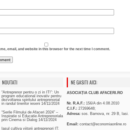
e, email, and website in this browser for the next time I comment.
NOUTATI
NE GASITI AICI:
“Antreprenor pentru o zi in IT!”: Un
ASOCIAȚIA CLUB AFACERI.RO
program educational inovativ pentru
dezvoltarea spiritului antreprenorial
Nr. R.A.F.:
156/A din 4.08.2010
in randul tinerilor ieseni
14/11/2024
C.I.F.:
27269648;
“Serile Filmului de Afaceri 2024” –
Adresa:
sos. Barnova, nr. 29 B, Iasi.
Inspiratie si Educatie Antreprenoriala
prin Cinema si Dialog
14/11/2024
Email:
contact@economiaonline.ro
Iasul cultiva viitorii antreprenori IT: