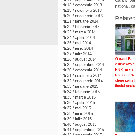
Garanti Ban
Nr.18 / octombrie 2013
national, d
Nr.19 / noiembrie 2013
Nr.20 / decembrie 2013
Relate
Nr.21 / ianuarie 2014
Nr.22 / februarie 2014
Nr.23 / martie 2014
Nr.24 / aprilie 2014
Nr.25 / mai 2014
Nr.26 / iunie 2014
Nr.27 / iulie 2014
Garanti Ban
Nr.28 / august 2014
estimeaza c
Nr.29 / septembrie 2014
BNR nu va 
Nr.30 / octombrie 2014
rata dobanzi
Nr.31 / noiembrie 2014
cheie pana 
Nr.32 / decembrie 2014
finalul anulu
Nr.33 / ianuarie 2015
Nr.34 / februarie 2015
Nr.35 / martie 2015
Nr.36 / aprilie 2015
Nr.37 / mai 2015
Nr.38 / iunie 2015
Nr.39 / iulie 2015
Nr.40 / august 2015
Nr.41 / septembrie 2015