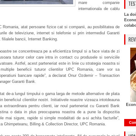
TES
mare companie
internationala de cablu
La doi
Econo
colabor
C Romania, atat persoane fizice cat si companii, au posibilitatea de
turile de televiziune, internet si telefonie si prin intermediul Garanti
REV
filialele bancii, Internet Banking.
 noastre se concentreaza pe a eficientiza timpul si a face viata de zi
soara tuturor celor care intra in contact cu produsele si serviciile
vatoare. Astfel, acest parteneriat este in linie cu strategia noastra si
ultiple beneficii tuturor clientilor UPC Romania, care vor sa
operatiuni bancare rapide”, a declarat Onur Ozdemir – Transaction
nager Garanti Bank.
at de-a lungul timpului o gama larga de metode alternative de plata
 in beneficiul clientilor nostri. Initiativele noastre vizeaza intotdeauna
Econo
a extraordinara pentru clienti, iar noul parteneriat cu Garanti Bank
stina o data in plus preocuparea noastra de a pune la dispozitia
cele mai sigure, rapide si simple modalitati de a-si achita facturile”,
Com
ca Ghimpeteanu, Billing & Collection Director, UPC Romania.