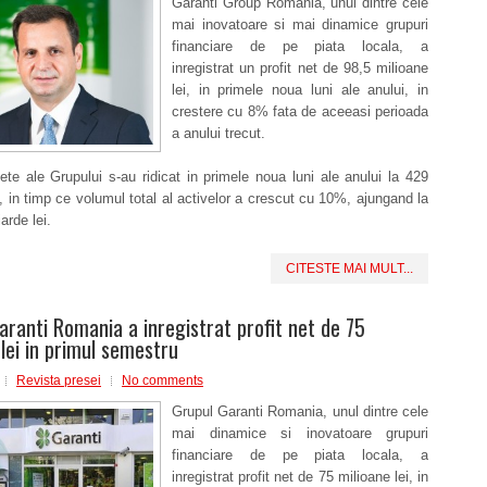
Garanti Group Romania, unul dintre cele
mai inovatoare si mai dinamice grupuri
financiare de pe piata locala, a
inregistrat un profit net de 98,5 milioane
lei, in primele noua luni ale anului, in
crestere cu 8% fata de aceeasi perioada
a anului trecut.
nete ale Grupului s-au ridicat in primele noua luni ale anului la 429
i, in timp ce volumul total al activelor a crescut cu 10%, ajungand la
arde lei.
CITESTE MAI MULT...
aranti Romania a inregistrat profit net de 75
 lei in primul semestru
Revista presei
No comments
Grupul Garanti Romania, unul dintre cele
mai dinamice si inovatoare grupuri
financiare de pe piata locala, a
inregistrat profit net de 75 milioane lei, in