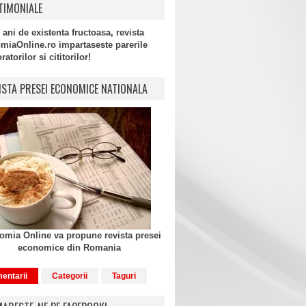
TIMONIALE
 ani de existenta fructoasa, revista
miaOnline.ro impartaseste parerile
atorilor si cititorilor!
ISTA PRESEI ECONOMICE NATIONALA
mia Online va propune revista presei
economice din Romania
entarii
Categorii
Taguri