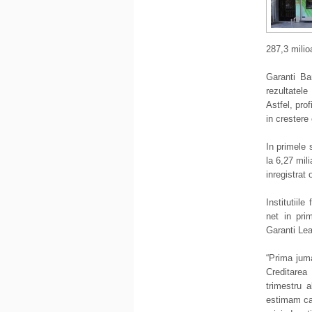
287,3 milioa
Garanti Ban
rezultatele
Astfel, prof
in crestere
In primele 
la 6,27 mil
inregistrat
Institutiile
net in pri
Garanti Lea
“Prima jum
Creditarea 
trimestru a
estimam ca 