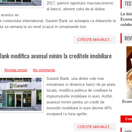
TES
2017, potrivit raportului macroeconomic
al bancii, aferent celui de-al doilea
La doi
l acestui an.
Econo
 contextului international, Garanti Bank se asteapta ca dobanzile la
colabor
ata sa ramana la un nivel scazut in urmatoarele luni.
REV
CITESTE MAI MULT...
Bank modifica avansul minim la creditele imobiliare
Revista presei
No comments
Garanti Bank, una dintre cele mai
inovatoare si dinamice banci de pe piata
locala, modifica politica de creditare la
imprumuturile imobiliare in euro. Astfel,
Econo
avansul minim pentru un credit de
investitii imobiliare in euro devine 40%
incepand cu luna aprilie.
Com
CITESTE MAI MULT...