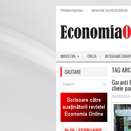
PRIMA PAGINA
MISIUNE SI DESCRIERE
»
INDUSTRII
CRIZA
INTEGRARE EURO
TAG ARC
CAUTARE
Garanti 
cheie pan
04/08/2016
Nr.58 - FEBRUARIE