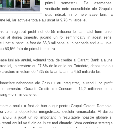
primul semestru. De asemenea,
veniturile nete consolidate ale Grupului
s-au ridicat, in primele sase luni, la
ne lei, iar activele totale au urcat la 9,76 miliarde lei.
k a inregistrat profit net de 55 milioane lei la finalul lunii iunie,
 din al doilea trimestru jucand un rol semnificativ in acest sens.
itul net al bancii a fost de 33,3 milioane lei in perioada aprilie – iunie,
 cu 53,5% fata de primul trimestru.
sase luni ale anului, volumul total de credite al Garanti Bank a ajuns
iarde lei, in crestere cu 27,8% de la an la an. Totodata, depozitele au
 o crestere in volum de 43% de la an la an, la 4,53 miliarde lei.
 financiare nebancare ale Grupului au inregistrat, la randul lor, profit
mul semestru: Garanti Credite de Consum – 14,2 milioane lei si
sing – 5,7 milioane lei.
atate a anului a fost de bun augur pentru Grupul Garanti Romania.
si volumul depozitelor inregistreaza evolutii remarcabile. Al doilea
l anului a jucat un rol important in rezultatele noastre globale si
restul anului va fi din ce in ce mai dinamic. Vom continua strategia