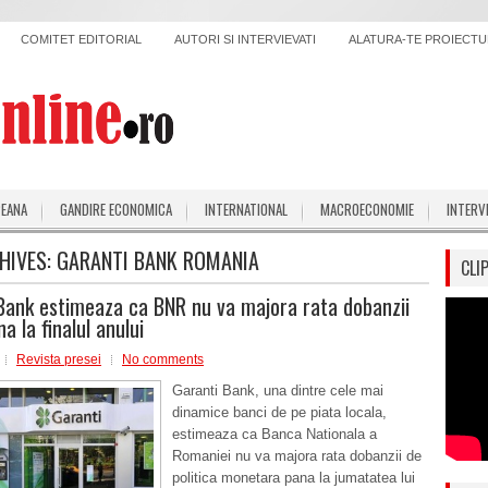
COMITET EDITORIAL
AUTORI SI INTERVIEVATI
ALATURA-TE PROIECTUL
PEANA
GANDIRE ECONOMICA
INTERNATIONAL
MACROECONOMIE
INTERV
HIVES:
GARANTI BANK ROMANIA
CLI
Bank estimeaza ca BNR nu va majora rata dobanzii
a la finalul anului
Revista presei
No comments
Garanti Bank, una dintre cele mai
dinamice banci de pe piata locala,
estimeaza ca Banca Nationala a
Romaniei nu va majora rata dobanzii de
politica monetara pana la jumatatea lui