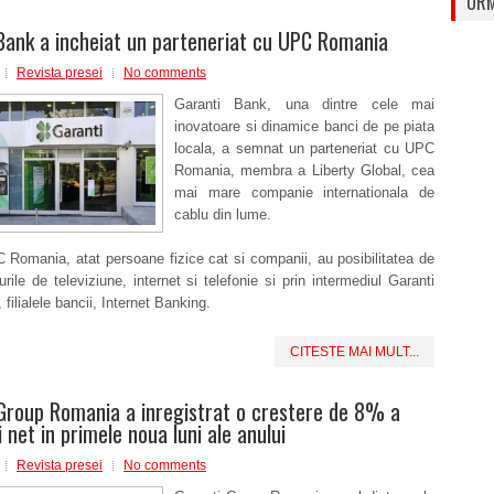
URM
Bank a incheiat un parteneriat cu UPC Romania
Revista presei
No comments
Garanti Bank, una dintre cele mai
inovatoare si dinamice banci de pe piata
locala, a semnat un parteneriat cu UPC
Romania, membra a Liberty Global, cea
mai mare companie internationala de
cablu din lume.
C Romania, atat persoane fizice cat si companii, au posibilitatea de
turile de televiziune, internet si telefonie si prin intermediul Garanti
filialele bancii, Internet Banking.
CITESTE MAI MULT...
Group Romania a inregistrat o crestere de 8% a
i net in primele noua luni ale anului
Revista presei
No comments