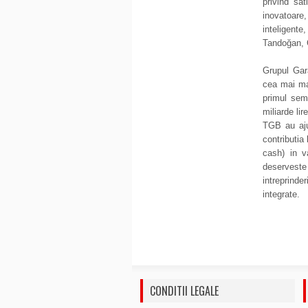
privind sat
inovatoare,
inteligent
Tandoğan, 
Grupul Gar
cea mai mar
primul seme
miliarde lir
TGB au ajun
contributia
cash) in v
deserveste
intreprinder
integrate.
CONDITII LEGALE