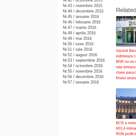
Nr.42 / octombrie 2015
Nr.43 / noiembrie 2015
Relate
Nr.44 / decembrie 2015
Nr.45 / ianuarie 2016
Nr.46 / februarie 2016
Nr.47 / martie 2016
Nr.48 / aprilie 2016
Nr.49 / mai 2016
Nr.50 / iunie 2016
Nr.51 / iulie 2016
Garanti Ban
Nr.52 / august 2016
estimeaza c
Nr.53 / septembrie 2016
BNR nu va 
Nr.54 / octombrie 2016
rata dobanzi
Nr.55 / noiembrie 2016
cheie pana 
Nr.56 / decembrie 2016
finalul anulu
Nr.57 / ianuarie 2016
BCR a reali
603,4 milio
RON profit n