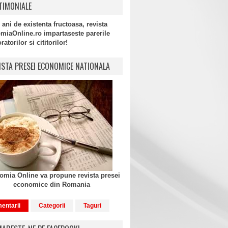
TIMONIALE
 ani de existenta fructoasa, revista
miaOnline.ro impartaseste parerile
atorilor si cititorilor!
ISTA PRESEI ECONOMICE NATIONALA
mia Online va propune revista presei
economice din Romania
entarii
Categorii
Taguri