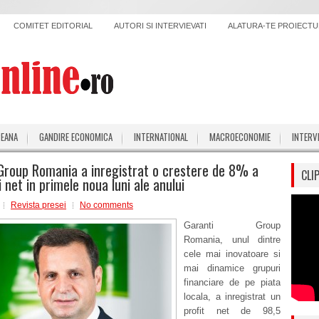
COMITET EDITORIAL
AUTORI SI INTERVIEVATI
ALATURA-TE PROIECTUL
PEANA
GANDIRE ECONOMICA
INTERNATIONAL
MACROECONOMIE
INTERV
Group Romania a inregistrat o crestere de 8% a
CLI
i net in primele noua luni ale anului
Revista presei
No comments
Garanti Group
Romania, unul dintre
cele mai inovatoare si
mai dinamice grupuri
financiare de pe piata
locala, a inregistrat un
profit net de 98,5