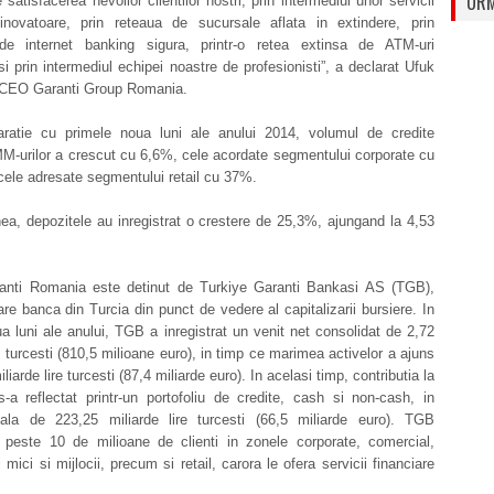
URM
 satisfacerea nevoilor clientilor nostri, prin intermediul unor servicii
 inovatoare, prin reteaua de sucursale aflata in extindere, prin
de internet banking sigura, printr-o retea extinsa de ATM-uri
 si prin intermediul echipei noastre de profesionisti”, a declarat Ufuk
CEO Garanti Group Romania.
ratie cu primele noua luni ale anului 2014, volumul de credite
M-urilor a crescut cu 6,6%, cele acordate segmentului corporate cu
cele adresate segmentului retail cu 37%.
a, depozitele au inregistrat o crestere de 25,3%, ajungand la 4,53
anti Romania este detinut de Turkiye Garanti Bankasi AS (TGB),
e banca din Turcia din punct de vedere al capitalizarii bursiere. In
a luni ale anului, TGB a inregistrat un venit net consolidat de 2,72
re turcesti (810,5 milioane euro), in timp ce marimea activelor a ajuns
liarde lire turcesti (87,4 miliarde euro). In acelasi timp, contributia la
-a reflectat printr-un portofoliu de credite, cash si non-cash, in
tala de 223,25 miliarde lire turcesti (66,5 miliarde euro). TGB
 peste 10 de milioane de clienti in zonele corporate, comercial,
i mici si mijlocii, precum si retail, carora le ofera servicii financiare