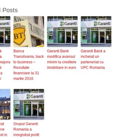
d Posts
k
Banca
Garanti Bank
Garanti Bank a
a
Transilvania, back
modifica avansul
incheiat un
majora
to business –
minim la creditele
parteneriat cu
i
Rezultate
imobiliare in euro
UPC Romania
la
financiare la 31
i
martie 2016
zat
Grupul Garanti
ane
Romania a
et in
inregistrat profit