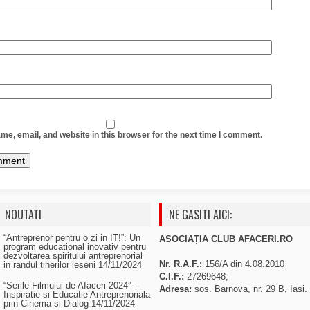
e, email, and website in this browser for the next time I comment.
NOUTATI
NE GASITI AICI:
“Antreprenor pentru o zi in IT!”: Un
ASOCIAȚIA CLUB AFACERI.RO
program educational inovativ pentru
dezvoltarea spiritului antreprenorial
Nr. R.A.F.:
156/A din 4.08.2010
in randul tinerilor ieseni
14/11/2024
C.I.F.:
27269648;
“Serile Filmului de Afaceri 2024” –
Adresa:
sos. Barnova, nr. 29 B, Iasi.
Inspiratie si Educatie Antreprenoriala
prin Cinema si Dialog
14/11/2024