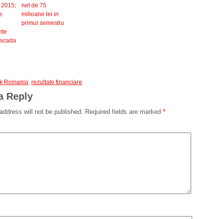
 2015;
net de 75
e
milioane lei in
primul semestru
nte
 scada
nk Romania
,
rezultate financiare
a Reply
address will not be published.
Required fields are marked
*