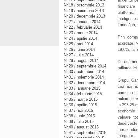
accentul pe
Nr.18 / octombrie 2013
financiare
Nr.19 / noiembrie 2013
platforma 
Nr.20 / decembrie 2013
inteligente
Nr.21 / ianuarie 2014
Tandoğan, 
Nr.22 / februarie 2014
Nr.23 / martie 2014
Prin compa
Nr.24 / aprilie 2014
acordate IM
Nr.25 / mai 2014
Nr.26 / iunie 2014
19,6%, iar 
Nr.27 / iulie 2014
Nr.28 / august 2014
De asemene
Nr.29 / septembrie 2014
miliarde lei.
Nr.30 / octombrie 2014
Nr.31 / noiembrie 2014
Grupul Gar
Nr.32 / decembrie 2014
cea mai mar
Nr.33 / ianuarie 2015
primele nou
Nr.34 / februarie 2015
miliarde li
Nr.35 / martie 2015
Nr.36 / aprilie 2015
la 293,25 mi
Nr.37 / mai 2015
economie s
Nr.38 / iunie 2015
valoare to
Nr.39 / iulie 2015
deserveste
Nr.40 / august 2015
intreprinder
Nr.41 / septembrie 2015
integrate.