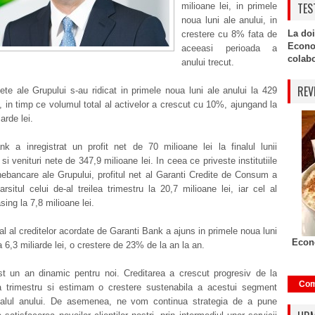
TES
milioane lei, in primele
noua luni ale anului, in
La doi
crestere cu 8% fata de
Econo
aceeasi perioada a
colabor
anului trecut.
REV
nete ale Grupului s-au ridicat in primele noua luni ale anului la 429
i, in timp ce volumul total al activelor a crescut cu 10%, ajungand la
arde lei.
nk a inregistrat un profit net de 70 milioane lei la finalul lunii
si venituri nete de 347,9 milioane lei. In ceea ce priveste institutiile
nebancare ale Grupului, profitul net al Garanti Credite de Consum a
arsitul celui de-al treilea trimestru la 20,7 milioane lei, iar cel al
sing la 7,8 milioane lei.
al al creditelor acordate de Garanti Bank a ajuns in primele noua luni
Econo
a 6,3 miliarde lei, o crestere de 23% de la an la an.
st un an dinamic pentru noi. Creditarea a crescut progresiv de la
Com
la trimestru si estimam o crestere sustenabila a acestui segment
nalul anului. De asemenea, ne vom continua strategia de a pune