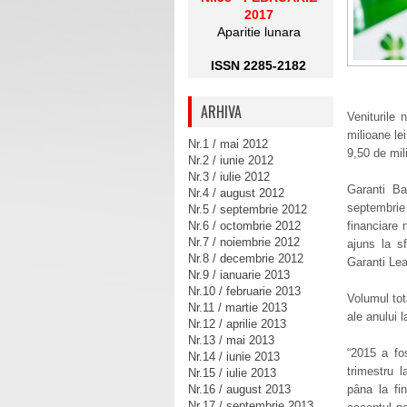
2017
Aparitie lunara
ISSN 2285-2182
ARHIVA
Veniturile 
milioane le
Nr.1 / mai 2012
9,50 de mili
Nr.2 / iunie 2012
Nr.3 / iulie 2012
Garanti Ba
Nr.4 / august 2012
septembrie 
Nr.5 / septembrie 2012
Nr.6 / octombrie 2012
financiare 
Nr.7 / noiembrie 2012
ajuns la sf
Nr.8 / decembrie 2012
Garanti Lea
Nr.9 / ianuarie 2013
Nr.10 / februarie 2013
Volumul tot
Nr.11 / martie 2013
ale anului l
Nr.12 / aprilie 2013
Nr.13 / mai 2013
“2015 a fo
Nr.14 / iunie 2013
trimestru 
Nr.15 / iulie 2013
Nr.16 / august 2013
pȃna la fi
Nr.17 / septembrie 2013