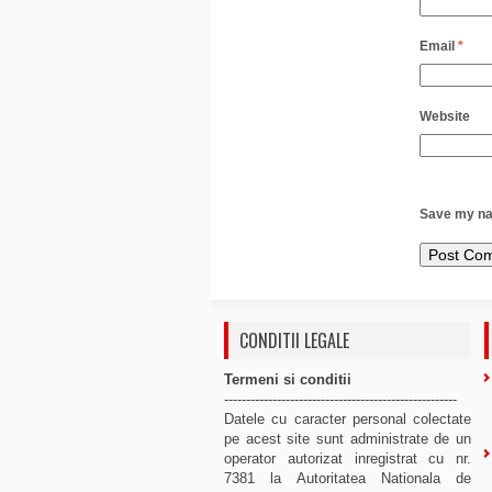
Email
*
Website
Save my nam
CONDITII LEGALE
Termeni si conditii
-----------------------------------------------------
Datele cu caracter personal colectate
pe acest site sunt administrate de un
operator autorizat inregistrat cu nr.
7381 la Autoritatea Nationala de