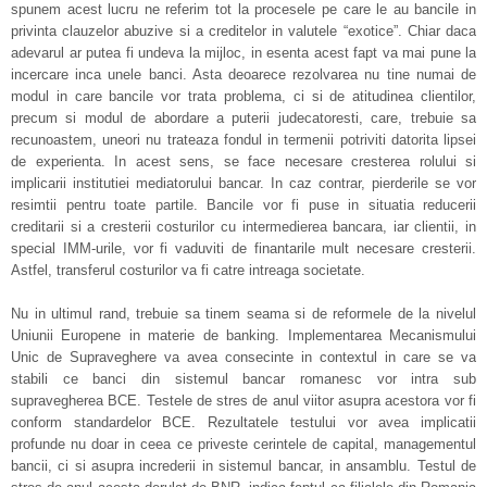
spunem acest lucru ne referim tot la procesele pe care le au bancile in
privinta clauzelor abuzive si a creditelor in valutele “exotice”. Chiar daca
adevarul ar putea fi undeva la mijloc, in esenta acest fapt va mai pune la
incercare inca unele banci. Asta deoarece rezolvarea nu tine numai de
modul in care bancile vor trata problema, ci si de atitudinea clientilor,
precum si modul de abordare a puterii judecatoresti, care, trebuie sa
recunoastem, uneori nu trateaza fondul in termenii potriviti datorita lipsei
de experienta. In acest sens, se face necesare cresterea rolului si
implicarii institutiei mediatorului bancar. In caz contrar, pierderile se vor
resimtii pentru toate partile. Bancile vor fi puse in situatia reducerii
creditarii si a cresterii costurilor cu intermedierea bancara, iar clientii, in
special IMM-urile, vor fi vaduviti de finantarile mult necesare cresterii.
Astfel, transferul costurilor va fi catre intreaga societate.
Nu in ultimul rand, trebuie sa tinem seama si de reformele de la nivelul
Uniunii Europene in materie de banking. Implementarea Mecanismului
Unic de Supraveghere va avea consecinte in contextul in care se va
stabili ce banci din sistemul bancar romanesc vor intra sub
supravegherea BCE. Testele de stres de anul viitor asupra acestora vor fi
conform standardelor BCE. Rezultatele testului vor avea implicatii
profunde nu doar in ceea ce priveste cerintele de capital, managementul
bancii, ci si asupra increderii in sistemul bancar, in ansamblu. Testul de