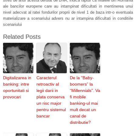
stres de anul acesta derulat de BNR, indica faptul ca filialele din Romania
ale bancilor europene care au intampinat dificultati in mentinerea unui
nivel adecvat al ratei fondurilor proprii de nivel 1 de baza intr-o eventuala
materializare a scenariului advers nu ar intampina dificultati in conditiile
scenariului
Related Posts
Digitalizarea in
Caracterul
De la “Baby-
banking: intre
retroactiv al
boomers” la
oportunitati si
legii darii in
“Millennials”. Va
provocari
plata conserva
fi mobile
un risc major
banking-ul mai
pentru sistemul
mult decat un
bancar
canal de
distributie?