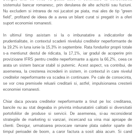
sistemului bancar romanesc, prin derularea de alte achizitii sau fuziuni.
Nu excludem si intrarea de noi jucatori pe piata, mai ales de tip “green
field”, profitand de ideea de a avea un bilant curat si pregatit in a oferi
suport economiei romanesti.
In ultimul timp asistam si la o imbunatatire a indicatorilor de
prudentialitate, in contextul scaderii nivelului creditelor neperformante de
la 19,2% in luna iunie la 15,3% in septembrie. Rata fondurilor proprii totale
s-a mentiunut destul de ridicata, la 17,1%, iar gradul de acoperire prin
provizioane IFRS pentru credite neperformante a ajuns la 66,2%, ceea ce
arata un sistem bancar stabil si puternic. Acest aspect, va contribui, de
asemenea, la cresterea increderii in sistem, in contextul in care nivelul
creditelor neperformante va scadea in continuare. Pe cale de consecinta,
se vor crea premisele reluarii creditarii si, astfel, impulsionarea cresterii
economiei romanesti.
Chiar daca povara creditelor neperformante a tinut pe loc creditarea,
bancile nu au stat degeaba in privinta imbunatatirii calitatii si diversitatii
portofoliilor de produse si servicii. De asemenea, si-au reconsiderat
strategiile de marketing si vanzari, incercand sa vina mai aproape de
clienti. Desigur, urmatoarea provocare ramane plata oalelor sparte din
timpul perioadei de boom, a caror factura a sosit abia acum. Si cand