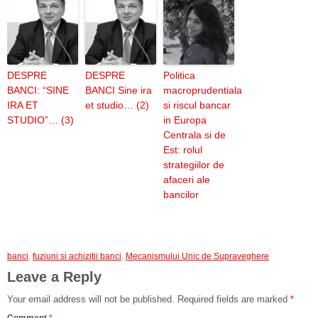
DESPRE
DESPRE
Politica
BANCI: “SINE
BANCI Sine ira
macroprudentiala
IRA ET
et studio… (2)
si riscul bancar
STUDIO”… (3)
in Europa
Centrala si de
Est: rolul
strategiilor de
afaceri ale
bancilor
banci
,
fuziuni si achizitii banci
,
Mecanismului Unic de Supraveghere
Leave a Reply
Your email address will not be published.
Required fields are marked
*