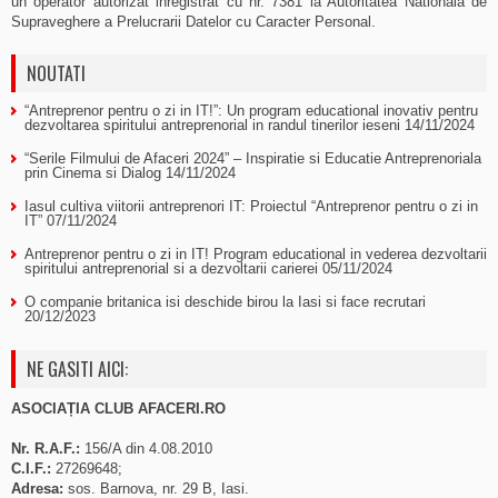
un operator autorizat inregistrat cu nr. 7381 la Autoritatea Nationala de
Supraveghere a Prelucrarii Datelor cu Caracter Personal.
NOUTATI
“Antreprenor pentru o zi in IT!”: Un program educational inovativ pentru
dezvoltarea spiritului antreprenorial in randul tinerilor ieseni
14/11/2024
“Serile Filmului de Afaceri 2024” – Inspiratie si Educatie Antreprenoriala
prin Cinema si Dialog
14/11/2024
Iasul cultiva viitorii antreprenori IT: Proiectul “Antreprenor pentru o zi in
IT”
07/11/2024
Antreprenor pentru o zi in IT! Program educational in vederea dezvoltarii
spiritului antreprenorial si a dezvoltarii carierei
05/11/2024
O companie britanica isi deschide birou la Iasi si face recrutari
20/12/2023
NE GASITI AICI:
ASOCIAȚIA CLUB AFACERI.RO
Nr. R.A.F.:
156/A din 4.08.2010
C.I.F.:
27269648;
Adresa:
sos. Barnova, nr. 29 B, Iasi.