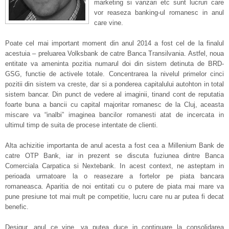
marketing si vanzari etc sunt lucruri care
vor reaseza banking-ul romanesc in anul
care vine.
Poate cel mai important moment din anul 2014 a fost cel de la finalul
acestuia – preluarea Volksbank de catre Banca Transilvania. Astfel, noua
entitate va ameninta pozitia numarul doi din sistem detinuta de BRD-
GSG, functie de activele totale. Concentrarea la nivelul primelor cinci
pozitii din sistem va creste, dar si a ponderea capitalului autohton in total
sistem bancar. Din punct de vedere al imaginii, tinand cont de reputatia
foarte buna a bancii cu capital majoritar romanesc de la Cluj, aceasta
miscare va “inalbi” imaginea bancilor romanesti atat de incercata in
ultimul timp de suita de procese intentate de clienti.
Alta achizitie importanta de anul acesta a fost cea a Millenium Bank de
catre OTP Bank, iar in prezent se discuta fuziunea dintre Banca
Comerciala Carpatica si Nextebank. In acest context, ne asteptam in
perioada urmatoare la o reasezare a fortelor pe piata bancara
romaneasca. Aparitia de noi entitati cu o putere de piata mai mare va
pune presiune tot mai mult pe competitie, lucru care nu ar putea fi decat
benefic.
Desigur, anul ce vine, va putea duce in continuare la consolidarea