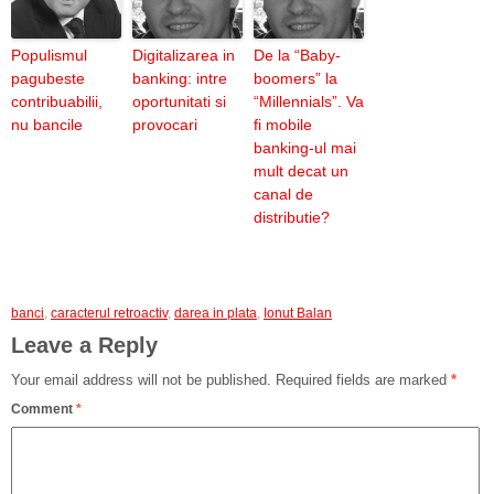
Populismul
Digitalizarea in
De la “Baby-
pagubeste
banking: intre
boomers” la
contribuabilii,
oportunitati si
“Millennials”. Va
nu bancile
provocari
fi mobile
banking-ul mai
mult decat un
canal de
distributie?
banci
,
caracterul retroactiv
,
darea in plata
,
Ionut Balan
Leave a Reply
Your email address will not be published.
Required fields are marked
*
Comment
*