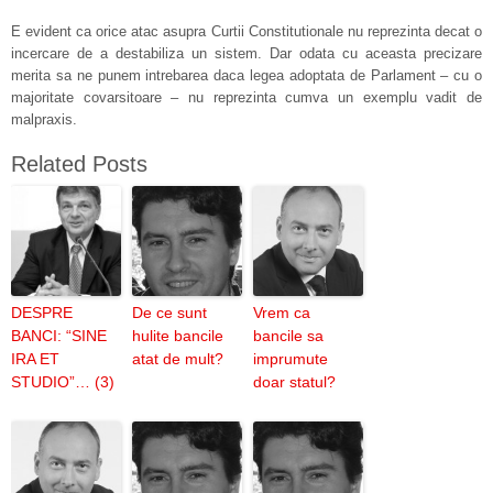
E evident ca orice atac asupra Curtii Constitutionale nu reprezinta decat o
incercare de a destabiliza un sistem. Dar odata cu aceasta precizare
merita sa ne punem intrebarea daca legea adoptata de Parlament – cu o
majoritate covarsitoare – nu reprezinta cumva un exemplu vadit de
malpraxis.
Related Posts
DESPRE
De ce sunt
Vrem ca
BANCI: “SINE
hulite bancile
bancile sa
IRA ET
atat de mult?
imprumute
STUDIO”… (3)
doar statul?