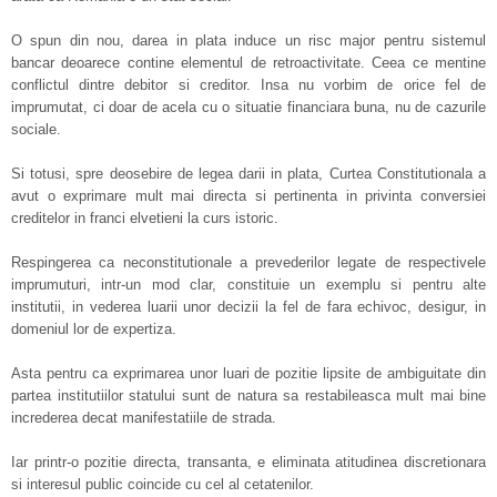
O spun din nou, darea in plata induce un risc major pentru sistemul
bancar deoarece contine elementul de retroactivitate. Ceea ce mentine
conflictul dintre debitor si creditor. Insa nu vorbim de orice fel de
imprumutat, ci doar de acela cu o situatie financiara buna, nu de cazurile
sociale.
Si totusi, spre deosebire de legea darii in plata, Curtea Constitutionala a
avut o exprimare mult mai directa si pertinenta in privinta conversiei
creditelor in franci elvetieni la curs istoric.
Respingerea ca neconstitutionale a prevederilor legate de respectivele
imprumuturi, intr-un mod clar, constituie un exemplu si pentru alte
institutii, in vederea luarii unor decizii la fel de fara echivoc, desigur, in
domeniul lor de expertiza.
Asta pentru ca exprimarea unor luari de pozitie lipsite de ambiguitate din
partea institutiilor statului sunt de natura sa restabileasca mult mai bine
increderea decat manifestatiile de strada.
Iar printr-o pozitie directa, transanta, e eliminata atitudinea discretionara
si interesul public coincide cu cel al cetatenilor.