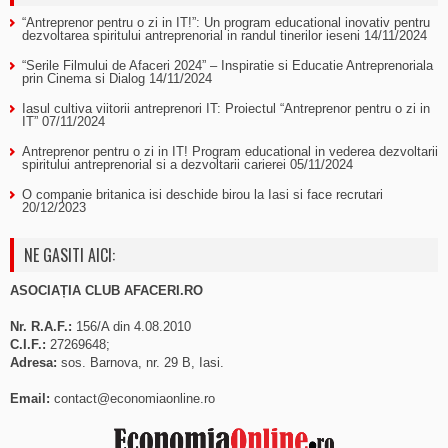
“Antreprenor pentru o zi in IT!”: Un program educational inovativ pentru
dezvoltarea spiritului antreprenorial in randul tinerilor ieseni
14/11/2024
“Serile Filmului de Afaceri 2024” – Inspiratie si Educatie Antreprenoriala
prin Cinema si Dialog
14/11/2024
Iasul cultiva viitorii antreprenori IT: Proiectul “Antreprenor pentru o zi in
IT”
07/11/2024
Antreprenor pentru o zi in IT! Program educational in vederea dezvoltarii
spiritului antreprenorial si a dezvoltarii carierei
05/11/2024
O companie britanica isi deschide birou la Iasi si face recrutari
20/12/2023
NE GASITI AICI:
ASOCIAȚIA CLUB AFACERI.RO
Nr. R.A.F.:
156/A din 4.08.2010
C.I.F.:
27269648;
Adresa:
sos. Barnova, nr. 29 B, Iasi.
Email:
contact@economiaonline.ro