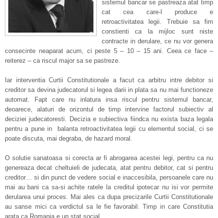
sistemul bancar se pastreaza atat timp
cat cea care-l produce e
retroactivitatea legii. Trebuie sa fim
constienti ca la mijloc sunt niste
contracte in derulare, ce nu vor genera
consecinte neaparat acum, ci peste 5 – 10 – 15 ani. Ceea ce face –
reiterez – ca riscul major sa se pastreze.
Iar interventia Curtii Constitutionale a facut ca arbitru intre debitor si
creditor sa devina judecatorul si legea darii in plata sa nu mai functioneze
automat. Fapt care nu inlatura insa riscul pentru sistemul bancar,
deoarece, alaturi de orizontul de timp intervine factorul subiectiv al
deciziei judecatoresti. Decizia e subiectiva fiindca nu exista baza legala
pentru a pune in balanta retroactivitatea legii cu elementul social, ci se
poate discuta, mai degraba, de hazard moral.
O solutie sanatoasa si corecta ar fi abrogarea acestei legi, pentru ca nu
genereaza decat cheltuieli de judecata, atat pentru debitor, cat si pentru
creditor… si din punct de vedere social e inaccesibila, persoanele care nu
mai au bani ca sa-si achite ratele la creditul ipotecar nu isi vor permite
derularea unui proces. Mai ales ca dupa precizarile Curtii Constitutionale
au sanse mici ca verdictul sa le fie favorabil. Timp in care Constitutia
arata ca Romania e un stat social.