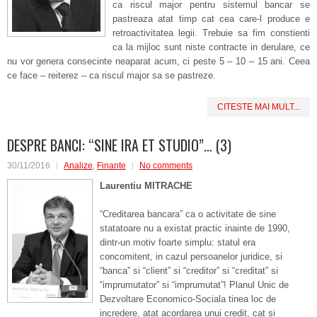
ca riscul major pentru sistemul bancar se
pastreaza atat timp cat cea care-l produce e
retroactivitatea legii. Trebuie sa fim constienti
ca la mijloc sunt niste contracte in derulare, ce
nu vor genera consecinte neaparat acum, ci peste 5 – 10 – 15 ani. Ceea
ce face – reiterez – ca riscul major sa se pastreze.
CITESTE MAI MULT...
DESPRE BANCI: “SINE IRA ET STUDIO”… (3)
30/11/2016
Analize
,
Finante
No comments
Laurentiu MITRACHE
“Creditarea bancara” ca o activitate de sine
statatoare nu a existat practic inainte de 1990,
dintr-un motiv foarte simplu: statul era
concomitent, in cazul persoanelor juridice, si
“banca” si “client” si “creditor” si “creditat” si
“imprumutator” si “imprumutat”! Planul Unic de
Dezvoltare Economico-Sociala tinea loc de
incredere, atat acordarea unui credit, cat si