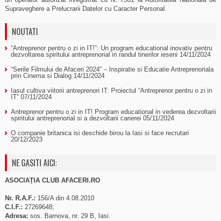
Supraveghere a Prelucrarii Datelor cu Caracter Personal.
NOUTATI
“Antreprenor pentru o zi in IT!”: Un program educational inovativ pentru
dezvoltarea spiritului antreprenorial in randul tinerilor ieseni
14/11/2024
“Serile Filmului de Afaceri 2024” – Inspiratie si Educatie Antreprenoriala
prin Cinema si Dialog
14/11/2024
Iasul cultiva viitorii antreprenori IT: Proiectul “Antreprenor pentru o zi in
IT”
07/11/2024
Antreprenor pentru o zi in IT! Program educational in vederea dezvoltarii
spiritului antreprenorial si a dezvoltarii carierei
05/11/2024
O companie britanica isi deschide birou la Iasi si face recrutari
20/12/2023
NE GASITI AICI:
ASOCIAȚIA CLUB AFACERI.RO
Nr. R.A.F.:
156/A din 4.08.2010
C.I.F.:
27269648;
Adresa:
sos. Barnova, nr. 29 B, Iasi.