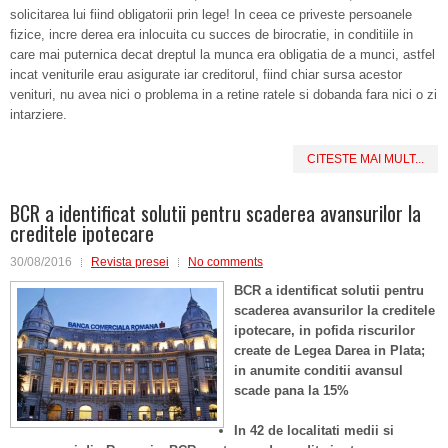
solicitarea lui fiind obligatorii prin lege! In ceea ce priveste persoanele
fizice, incre derea era inlocuita cu succes de birocratie, in conditiile in
care mai puternica decat dreptul la munca era obligatia de a munci, astfel
incat veniturile erau asigurate iar creditorul, fiind chiar sursa acestor
venituri, nu avea nici o problema in a retine ratele si dobanda fara nici o zi
intarziere.
CITESTE MAI MULT...
BCR a identificat solutii pentru scaderea avansurilor la
creditele ipotecare
30/08/2016
Revista presei
No comments
BCR a identificat solutii pentru
scaderea avansurilor la creditele
ipotecare, in pofida riscurilor
create de Legea Darea in Plata;
in anumite conditii avansul
scade pana la 15%
In 42 de localitati medii si