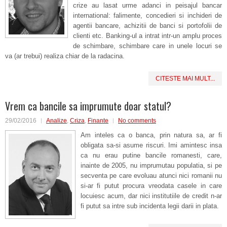
crize au lasat urme adanci in peisajul bancar
international: falimente, concedieri si inchideri de
agentii bancare, achizitii de banci si portofolii de
clienti etc. Banking-ul a intrat intr-un amplu proces
de schimbare, schimbare care in unele locuri se
va (ar trebui) realiza chiar de la radacina.
CITESTE MAI MULT...
Vrem ca bancile sa imprumute doar statul?
29/02/2016
Analize
,
Criza
,
Finante
No comments
Am inteles ca o banca, prin natura sa, ar fi
obligata sa-si asume riscuri. Imi amintesc insa
ca nu erau putine bancile romanesti, care,
inainte de 2005, nu imprumutau populatia, si pe
secventa pe care evoluau atunci nici romanii nu
si-ar fi putut procura vreodata casele in care
locuiesc acum, dar nici institutiile de credit n-ar
fi putut sa intre sub incidenta legii darii in plata.