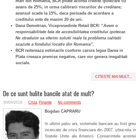
mari din Romania, BCR poate acorda credite ipotecare cu
avans de 25%, in urma calibrarii riscurilor de creditare;
avansul scade la 15%, daca perioada de acordare a
creditului este de maxim 20 de ani.
Dana Demetrian, Vicepresedinte Retail BCR: “
Avem o
responsabilitate fata de accesibilitatea creditului ipotecar.
Ne straduim sa oferim solutii reale la problema calitatii
scazute a fondului locativ din Romania”.
BCR reitereaza estimarile conform carora legea Darea in
Plata creeaza premise negative, care vor genera inegalitati
sociale.
CITESTE MAI MULT...
De ce sunt hulite bancile atat de mult?
30/04/2016
Criza
,
Finante
No comments
Bogdan CAPRARU
In ultimii patru ani, sistemele bancare au fost greu
incercate de criza financiara din 2007, izbucnita in
Statele Unite ale Americii. Consecintele acestei