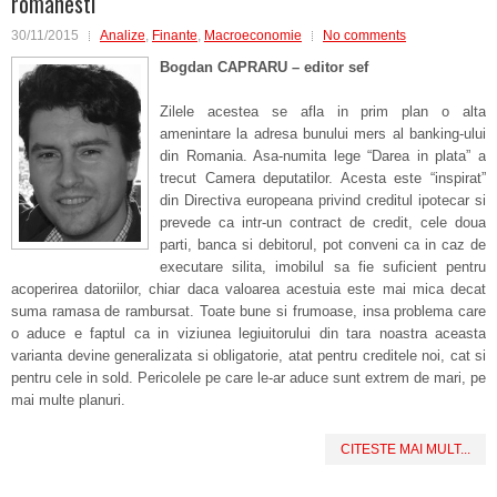
romanesti
30/11/2015
Analize
,
Finante
,
Macroeconomie
No comments
Bogdan CAPRARU – editor sef
Zilele acestea se afla in prim plan o alta
amenintare la adresa bunului mers al banking-ului
din Romania. Asa-numita lege “Darea in plata” a
trecut Camera deputatilor. Acesta este “inspirat”
din Directiva europeana privind creditul ipotecar si
prevede ca intr-un contract de credit, cele doua
parti, banca si debitorul, pot conveni ca in caz de
executare silita, imobilul sa fie suficient pentru
acoperirea datoriilor, chiar daca valoarea acestuia este mai mica decat
suma ramasa de rambursat. Toate bune si frumoase, insa problema care
o aduce e faptul ca in viziunea legiuitorului din tara noastra aceasta
varianta devine generalizata si obligatorie, atat pentru creditele noi, cat si
pentru cele in sold. Pericolele pe care le-ar aduce sunt extrem de mari, pe
mai multe planuri.
CITESTE MAI MULT...