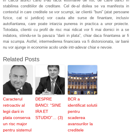
in calcul atunci cand s-au facut estimarile de risc de catre banci in
stabilirea conditiilor de creditare. Cel de-al doilea se va manifesta in
contextul in care creditele se vor scumpi, iar clientii “buni” (atat persoane
fizice, cat si juridice) vor cauta alte surse de finantare, inclusiv
autofiantarea, care poate intarzia punerea in practica a unor proiecte.
Totodata, clientii cu profil de risc mai ridicat vor fi mai dornici in a se
indatora, stiindu-se la pavaza “darii in plata”, chiar daca finantarea ar fi
mai scumpa. Astfel, intermedierea financiara va fi distorsionata, iar banii
nu vor ajunge in economie acolo unde intr-adevar chiar e nevoie.
Related Posts
Caracterul
DESPRE
BCR a
retroactiv al
BANCI: “SINE
identificat solutii
legii darii in
IRA ET
pentru
plata conserva
STUDIO”… (3)
scaderea
un risc major
avansurilor la
pentru sistemul
creditele