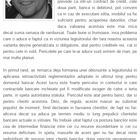
prevede ca intr-un contract de credit, cele
doua parti, banca si debitorul, pot conveni
ca in caz de executare silita, imobilul sa fie
suficient pentru acoperirea datoriilor, chiar
daca valoarea acestuia este mai mica
decat suma ramasa de rambursat. Toate bune si frumoase, insa problema
care o aduce e faptul ca in viziunea legiuitorului din tara noastra aceasta
varianta devine generalizata si obligatorie, atat pentru creditele noi, cat si
pentru cele in sold. Pericolele pe care le-ar aduce sunt extrem de mari, pe
mai multe planuri.
In primul rand, as remarca deja formarea unei obisnuinte a legiuitorului in
aplicarea retroactivitatii reglementarilor adoptate in ultimul timp pentru
domeniul bancar. Acest lucru este foarte periculos in contextul in care
contractele bancare incheiate pot fi modificate exogen de catre o terta
parte, in speta autoritatea statului. Pericolul este atat pentru banci, dar si
pentru clientii acestora. Desi, de regula, aceste masuri au substrat
populist de moment, fiind declarate in favoarea clientilor, de fapt nu fac
altceva decat sa aduca pe termen mediu si lung prejudicii clientelei
bancare actuale si viitoare. Nu trebuie uitat faptul ca postura bancilor este
cea de intermediar financiar intre cei cu resurse excedentare si cei cu
resurse deficitare. In speta, masurile de acest gen nu fac decat niste
redistribuiri de resurse intre clientii bancilor, dupa principii nesanatoase,