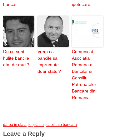
bancar
ipotecare
De ce sunt
Vrem ca
Comunicat
hulite bancile
bancile sa
Asociatia
atat de mult?
imprumute
Romana a
doar statul?
Bancilor si
Consiliul
Patronatelor
Bancare din
Romania
darea in plata
,
legislatie
,
stabilitate bancara
Leave a Reply