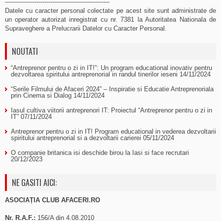
-----------------------------------------------------
Datele cu caracter personal colectate pe acest site sunt administrate de
un operator autorizat inregistrat cu nr. 7381 la Autoritatea Nationala de
Supraveghere a Prelucrarii Datelor cu Caracter Personal.
NOUTATI
“Antreprenor pentru o zi in IT!”: Un program educational inovativ pentru
dezvoltarea spiritului antreprenorial in randul tinerilor ieseni
14/11/2024
“Serile Filmului de Afaceri 2024” – Inspiratie si Educatie Antreprenoriala
prin Cinema si Dialog
14/11/2024
Iasul cultiva viitorii antreprenori IT: Proiectul “Antreprenor pentru o zi in
IT”
07/11/2024
Antreprenor pentru o zi in IT! Program educational in vederea dezvoltarii
spiritului antreprenorial si a dezvoltarii carierei
05/11/2024
O companie britanica isi deschide birou la Iasi si face recrutari
20/12/2023
NE GASITI AICI:
ASOCIAȚIA CLUB AFACERI.RO
Nr. R.A.F.:
156/A din 4.08.2010