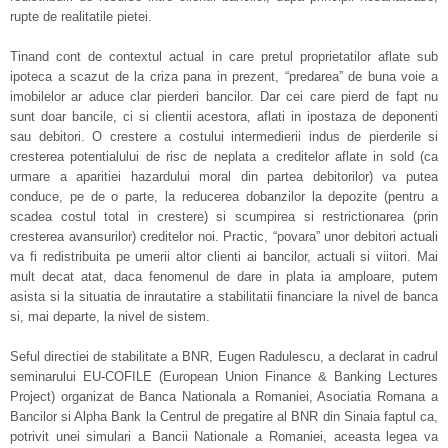
rupte de realitatile pietei.
Tinand cont de contextul actual in care pretul proprietatilor aflate sub
ipoteca a scazut de la criza pana in prezent, “predarea” de buna voie a
imobilelor ar aduce clar pierderi bancilor. Dar cei care pierd de fapt nu
sunt doar bancile, ci si clientii acestora, aflati in ipostaza de deponenti
sau debitori. O crestere a costului intermedierii indus de pierderile si
cresterea potentialului de risc de neplata a creditelor aflate in sold (ca
urmare a aparitiei hazardului moral din partea debitorilor) va putea
conduce, pe de o parte, la reducerea dobanzilor la depozite (pentru a
scadea costul total in crestere) si scumpirea si restrictionarea (prin
cresterea avansurilor) creditelor noi. Practic, “povara” unor debitori actuali
va fi redistribuita pe umerii altor clienti ai bancilor, actuali si viitori. Mai
mult decat atat, daca fenomenul de dare in plata ia amploare, putem
asista si la situatia de inrautatire a stabilitatii financiare la nivel de banca
si, mai departe, la nivel de sistem.
Seful directiei de stabilitate a BNR, Eugen Radulescu, a declarat in cadrul
seminarului EU-COFILE (European Union Finance & Banking Lectures
Project) organizat de Banca Nationala a Romaniei, Asociatia Romana a
Bancilor si Alpha Bank la Centrul de pregatire al BNR din Sinaia faptul ca,
potrivit unei simulari a Bancii Nationale a Romaniei, aceasta legea va