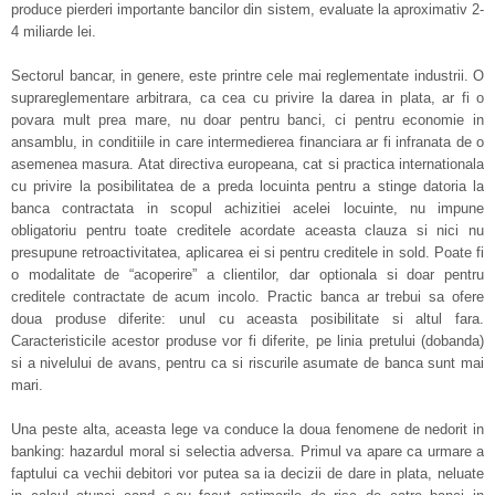
produce pierderi importante bancilor din sistem, evaluate la aproximativ 2-
4 miliarde lei.
Sectorul bancar, in genere, este printre cele mai reglementate industrii. O
suprareglementare arbitrara, ca cea cu privire la darea in plata, ar fi o
povara mult prea mare, nu doar pentru banci, ci pentru economie in
ansamblu, in conditiile in care intermedierea financiara ar fi infranata de o
asemenea masura. Atat directiva europeana, cat si practica internationala
cu privire la posibilitatea de a preda locuinta pentru a stinge datoria la
banca contractata in scopul achizitiei acelei locuinte, nu impune
obligatoriu pentru toate creditele acordate aceasta clauza si nici nu
presupune retroactivitatea, aplicarea ei si pentru creditele in sold. Poate fi
o modalitate de “acoperire” a clientilor, dar optionala si doar pentru
creditele contractate de acum incolo. Practic banca ar trebui sa ofere
doua produse diferite: unul cu aceasta posibilitate si altul fara.
Caracteristicile acestor produse vor fi diferite, pe linia pretului (dobanda)
si a nivelului de avans, pentru ca si riscurile asumate de banca sunt mai
mari.
Una peste alta, aceasta lege va conduce la doua fenomene de nedorit in
banking: hazardul moral si selectia adversa. Primul va apare ca urmare a
faptului ca vechii debitori vor putea sa ia decizii de dare in plata, neluate