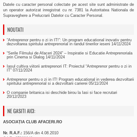
Datele cu caracter personal colectate pe acest site sunt administrate de
un operator autorizat inregistrat cu nr. 7381 la Autoritatea Nationala de
Supraveghere a Prelucrarii Datelor cu Caracter Personal.
NOUTATI
“Antreprenor pentru o zi in IT!”: Un program educational inovativ pentru
dezvoltarea spiritului antreprenorial in randul tinerilor ieseni
14/11/2024
“Serile Filmului de Afaceri 2024” – Inspiratie si Educatie Antreprenoriala
prin Cinema si Dialog
14/11/2024
Iasul cultiva viitorii antreprenori IT: Proiectul “Antreprenor pentru o zi in
IT”
07/11/2024
Antreprenor pentru o zi in IT! Program educational in vederea dezvoltarii
spiritului antreprenorial si a dezvoltarii carierei
05/11/2024
O companie britanica isi deschide birou la Iasi si face recrutari
20/12/2023
NE GASITI AICI:
ASOCIAȚIA CLUB AFACERI.RO
Nr. R.A.F.:
156/A din 4.08.2010