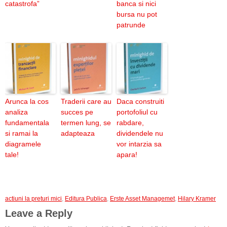
catastrofa”
banca si nici
bursa nu pot
patrunde
Arunca la cos
Traderii care au
Daca construiti
analiza
succes pe
portofoliul cu
fundamentala
termen lung, se
rabdare,
si ramai la
adapteaza
dividendele nu
diagramele
vor intarzia sa
tale!
apara!
actiuni la preturi mici
,
Editura Publica
,
Erste Asset Managemet
,
Hilary Kramer
Leave a Reply