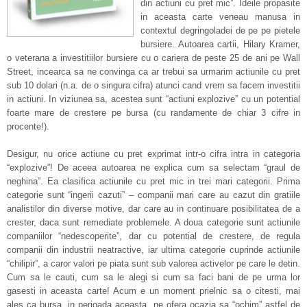
din actiuni cu pret mic”. Ideile propasite
in aceasta carte veneau manusa in
contextul degringoladei de pe pe pietele
bursiere. Autoarea cartii, Hilary Kramer,
o veterana a investitiilor bursiere cu o cariera de peste 25 de ani pe Wall
Street, incearca sa ne convinga ca ar trebui sa urmarim actiunile cu pret
sub 10 dolari (n.a. de o singura cifra) atunci cand vrem sa facem investitii
in actiuni. In viziunea sa, acestea sunt “actiuni explozive” cu un potential
foarte mare de crestere pe bursa (cu randamente de chiar 3 cifre in
procente!).
Desigur, nu orice actiune cu pret exprimat intr-o cifra intra in categoria
“explozive”! De aceea autoarea ne explica cum sa selectam “graul de
neghina”. Ea clasifica actiunile cu pret mic in trei mari categorii. Prima
categorie sunt “ingerii cazuti” – companii mari care au cazut din gratiile
analistilor din diverse motive, dar care au in continuare posibilitatea de a
crester, daca sunt remediate problemele. A doua categorie sunt actiunile
companiilor “nedescoperite”, dar cu potential de crestere, de regula
companii din industrii neatractive, iar ultima categorie cuprinde actiunile
“chilipir”, a caror valori pe piata sunt sub valorea activelor pe care le detin.
Cum sa le cauti, cum sa le alegi si cum sa faci bani de pe urma lor
gasesti in aceasta carte! Acum e un moment prielnic sa o citesti, mai
ales ca bursa, in perioada aceasta, ne ofera ocazia sa “ochim” astfel de