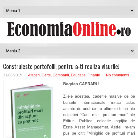
Construieste portofolii, pentru a-ti realiza visurile!
31/08/2015
Afaceri
,
Carte
,
Companii
,
Educatie
,
Finante
No comments
Bogdan CAPRARU
Zilele acestea, caderile masive de pe
bursele internationale mi-au adus
aminte de unul dintre ultimele titluri ale
colectiei “Carti mici, profituri mari” ale
Editurii Publica, colectie ingrijita de
Erste Asset Managemet. Astfel, m-am
pus pe citit “Minighid de profituri mari