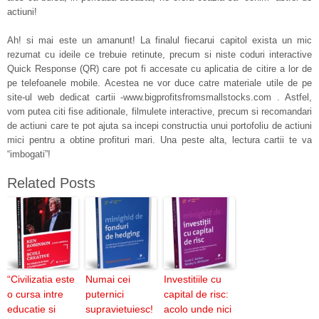
actiuni!
Ah! si mai este un amanunt! La finalul fiecarui capitol exista un mic
rezumat cu ideile ce trebuie retinute, precum si niste coduri interactive
Quick Response (QR) care pot fi accesate cu aplicatia de citire a lor de
pe telefoanele mobile. Acestea ne vor duce catre materiale utile de pe
site-ul web dedicat cartii -www.bigprofitsfromsmallstocks.com . Astfel,
vom putea citi fise aditionale, filmulete interactive, precum si recomandari
de actiuni care te pot ajuta sa incepi constructia unui portofoliu de actiuni
mici pentru a obtine profituri mari. Una peste alta, lectura cartii te va
“imbogati”!
Related Posts
“Civilizatia este
Numai cei
Investitiile cu
o cursa intre
puternici
capital de risc:
educatie si
supravietuiesc!
acolo unde nici