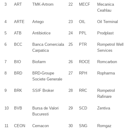
3
ART
TMK-Artrom
22
MECF
Mecanica
Ceahlau
4
ARTE
Artego
23
OIL
Oil Terminal
5
ATB
Antibiotice
24
PPL
Prodplast
6
BCC
Banca Comerciala
25
PTR
Rompetrol Well
Carpatica
Services
7
BIO
Biofarm
26
ROCE
Romcarbon
8
BRD
BRD-Groupe
27
RPH
Ropharma
Societe Generale
9
BRK
SSIF Broker
28
RRC
Rompetrol
Rafinare
10
BVB
Bursa de Valori
29
SCD
Zentiva
Bucuresti
11
CEON
Cemacon
30
SNG
Romgaz