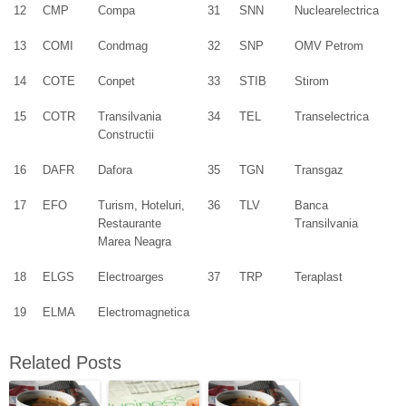
12
CMP
Compa
31
SNN
Nuclearelectrica
13
COMI
Condmag
32
SNP
OMV Petrom
14
COTE
Conpet
33
STIB
Stirom
15
COTR
Transilvania
34
TEL
Transelectrica
Constructii
16
DAFR
Dafora
35
TGN
Transgaz
17
EFO
Turism, Hoteluri,
36
TLV
Banca
Restaurante
Transilvania
Marea Neagra
18
ELGS
Electroarges
37
TRP
Teraplast
19
ELMA
Electromagnetica
Related Posts