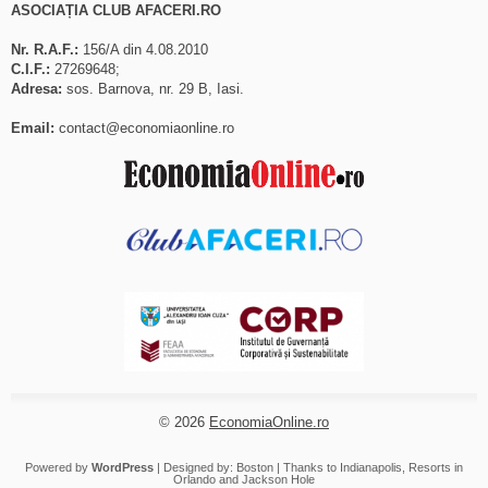
ASOCIAȚIA CLUB AFACERI.RO
Nr. R.A.F.:
156/A din 4.08.2010
C.I.F.:
27269648;
Adresa:
sos. Barnova, nr. 29 B, Iasi.
Email:
contact@economiaonline.ro
© 2026
EconomiaOnline.ro
Powered by
WordPress
| Designed by:
Boston
| Thanks to
Indianapolis
,
Resorts in
Orlando
and
Jackson Hole