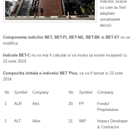
Indicilor, ocazie
cu care au fost
adoptate
urmatoarele
decizii:
Componenta indicilor BET, BET-FI, BET-NG, BET-BK si BET-XT
nu se
modifica
Indicele BET-C
nu va mai fi calculat si va inceta sa existe incepand cu
23 iunie 2014
Compozitia initiala a indicelui BET Plus,
ce va fi lansat in 23 iunie
2014:
No
Symbol
Company
No
Symbol
Company
1
ALR
Alro
20
FP
Fondul
Proprietatea
2
ALT
Altur
21
IMP
Impact Developer
& Contractor