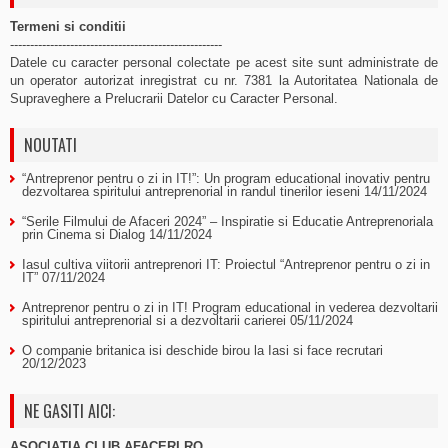
Termeni si conditii
-----------------------------------------------------
Datele cu caracter personal colectate pe acest site sunt administrate de
un operator autorizat inregistrat cu nr. 7381 la Autoritatea Nationala de
Supraveghere a Prelucrarii Datelor cu Caracter Personal.
NOUTATI
“Antreprenor pentru o zi in IT!”: Un program educational inovativ pentru
dezvoltarea spiritului antreprenorial in randul tinerilor ieseni
14/11/2024
“Serile Filmului de Afaceri 2024” – Inspiratie si Educatie Antreprenoriala
prin Cinema si Dialog
14/11/2024
Iasul cultiva viitorii antreprenori IT: Proiectul “Antreprenor pentru o zi in
IT”
07/11/2024
Antreprenor pentru o zi in IT! Program educational in vederea dezvoltarii
spiritului antreprenorial si a dezvoltarii carierei
05/11/2024
O companie britanica isi deschide birou la Iasi si face recrutari
20/12/2023
NE GASITI AICI:
ASOCIAȚIA CLUB AFACERI.RO