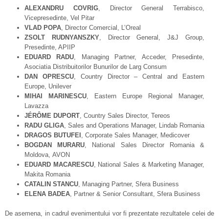
ALEXANDRU COVRIG
, Director General Terrabisco,
Vicepresedinte, Vel Pitar
VLAD POPA
, Director Comercial, L’Oreal
ZSOLT RUDNYANSZKY
, Director General, J&J Group,
Presedinte, APIIP
EDUARD RADU
, Managing Partner, Acceder, Presedinte,
Asociatia Distribuitorilor Bunurilor de Larg Consum
DAN OPRESCU
, Country Director – Central and Eastern
Europe, Unilever
MIHAI MARINESCU
, Eastern Europe Regional Manager,
Lavazza
JÉRÔME DUPORT
, Country Sales Director, Tereos
RADU GLIGA
, Sales and Operations Manager, Lindab Romania
DRAGO
S
BUTUFEI
, Corporate Sales Manager, Medicover
BOGDAN MURARU
, National Sales Director Romania &
Moldova, AVON
EDUARD MACARESCU
, National Sales & Marketing Manager,
Makita Romania
C
ATALIN STANCU
, Managing Partner, Sfera Business
E
LENA BADEA
, Partner & Senior Consultant, Sfera Business
De asemena, in cadrul evenimentului vor fi prezentate rezultatele celei de