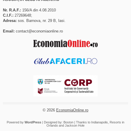
Nr. R.A.F.:
156/A din 4.08.2010
C.I.F.:
27269648;
Adresa:
sos. Barnova, nr. 29 B, Iasi.
Email:
contact@economiaonline.ro
© 2026
EconomiaOnline.ro
Powered by
WordPress
| Designed by:
Boston
| Thanks to
Indianapolis
,
Resorts in
Orlando
and
Jackson Hole