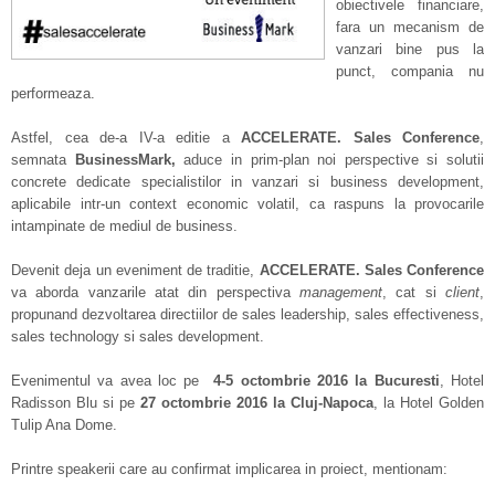
obiectivele financiare,
fara un mecanism de
vanzari bine pus la
punct, compania nu
performeaza.
Astfel, cea de-a IV-a editie a
ACCELERATE. Sales Conference
,
semnata
BusinessMark
,
aduce in prim-plan noi perspective si solutii
concrete dedicate specialistilor in vanzari si business development,
aplicabile intr-un context economic volatil, ca raspuns la provocarile
intampinate de mediul de business.
Devenit deja un eveniment de traditie,
ACCELERATE. Sales Conference
va aborda vanzarile atat din perspectiva
management
, cat si
client
,
propunand dezvoltarea directiilor de sales leadership, sales effectiveness,
sales technology si sales development.
Evenimentul va avea loc pe
4-5 octombrie 2016 la
Bucure
sti
, Hotel
Radisson Blu si pe
27 octombrie 2016 la Cluj-Napoca
, la Hotel Golden
Tulip Ana Dome.
Printre speakerii care au confirmat implicarea in proiect, mentionam: