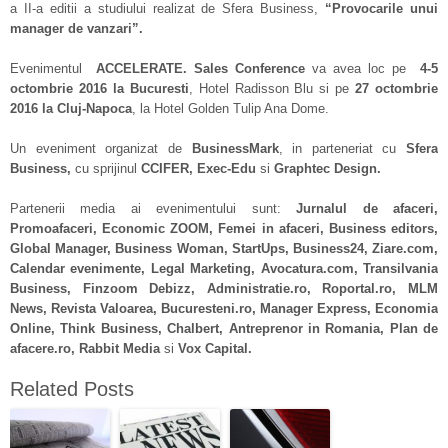
a II-a editii a studiului realizat de Sfera Business,
“Provoc
a
rile unui
manager de v
a
nz
a
ri”.
Evenimentul
ACCELERATE. Sales Conference
va avea loc pe
4-5
octombrie 2016 la
Bucure
sti
, Hotel Radisson Blu si pe
27 octombrie
2016 la Cluj-Napoca
, la Hotel Golden Tulip Ana Dome.
Un eveniment organizat de
BusinessMark
, in parteneriat cu
Sfera
Business,
cu sprijinul
CCIFER
,
Exec-Edu
si
Graphtec Design
.
Partenerii media ai evenimentului sunt:
Jurnalul de afaceri
,
Promoafaceri
,
Economic ZOOM
,
Femei in afaceri
,
Business editors
,
Global Manager
,
Business Woman
,
StartUps
,
Business24
,
Ziare.com
,
Calendar evenimente
,
Legal Marketing
,
Avocatura.com
,
Transilvania
Business
,
Finzoom
Debizz
,
Administratie.ro
,
Roportal.ro
,
MLM
News
,
Revista Valoarea
,
Bucuresteni.ro
,
Manager Express
,
Economia
Online
,
Think Business
,
Chalbert
,
Antreprenor in Romania
,
Plan de
afacere.ro
,
Rabbit Media
si
Vox Capital
.
Related Posts