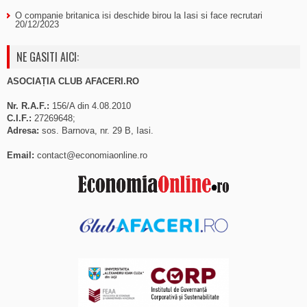
O companie britanica isi deschide birou la Iasi si face recrutari
20/12/2023
NE GASITI AICI:
ASOCIAȚIA CLUB AFACERI.RO
Nr. R.A.F.:
156/A din 4.08.2010
C.I.F.:
27269648;
Adresa:
sos. Barnova, nr. 29 B, Iasi.
Email:
contact@economiaonline.ro