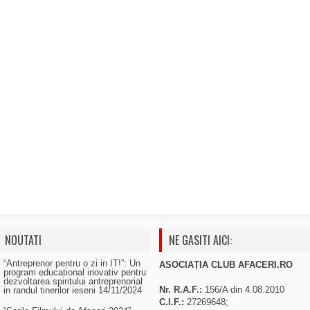
NOUTATI
NE GASITI AICI:
“Antreprenor pentru o zi in IT!”: Un
ASOCIAȚIA CLUB AFACERI.RO
program educational inovativ pentru
dezvoltarea spiritului antreprenorial
Nr. R.A.F.:
156/A din 4.08.2010
in randul tinerilor ieseni
14/11/2024
C.I.F.:
27269648;