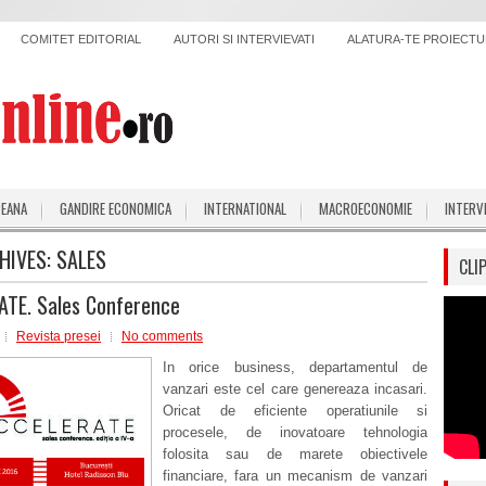
COMITET EDITORIAL
AUTORI SI INTERVIEVATI
ALATURA-TE PROIECTUL
PEANA
GANDIRE ECONOMICA
INTERNATIONAL
MACROECONOMIE
INTERV
HIVES:
SALES
CLI
ATE. Sales Conference
Revista presei
No comments
In orice business, departamentul de
vanzari este cel care genereaza incasari.
Oricat de eficiente operatiunile si
procesele, de inovatoare tehnologia
folosita sau de marete obiectivele
financiare, fara un mecanism de vanzari