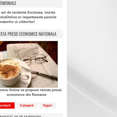
TIMONIALE
 ani de existenta fructoasa, revista
miaOnline.ro impartaseste parerile
atorilor si cititorilor!
ISTA PRESEI ECONOMICE NATIONALA
mia Online va propune revista presei
economice din Romania
entarii
Categorii
Taguri