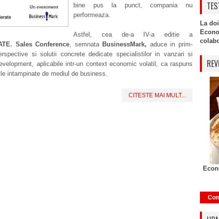
TES
bine pus la punct, compania nu
performeaza.
La doi
Econo
Astfel, cea de-a IV-a editie a
colabor
TE. Sales Conference
, semnata
BusinessMark
,
aduce in prim-
rspective si solutii concrete dedicate specialistilor in vanzari si
REV
velopment, aplicabile intr-un context economic volatil, ca raspuns
ile intampinate de mediul de business.
CITESTE MAI MULT...
Econo
Com