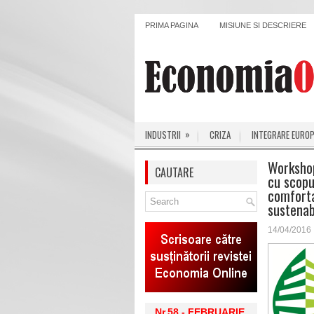
PRIMA PAGINA
MISIUNE SI DESCRIERE
»
INDUSTRII
CRIZA
INTEGRARE EURO
Workshop
CAUTARE
cu scopu
comforta
sustenab
14/04/2016
Nr.58 - FEBRUARIE