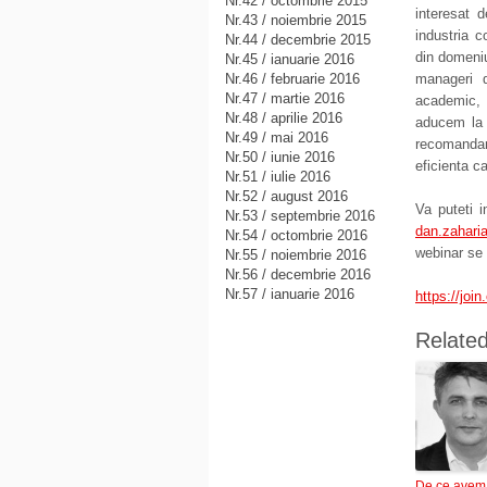
Nr.42 / octombrie 2015
interesat d
Nr.43 / noiembrie 2015
industria c
Nr.44 / decembrie 2015
din domeniul
Nr.45 / ianuarie 2016
Nr.46 / februarie 2016
manageri de
Nr.47 / martie 2016
academic, 
Nr.48 / aprilie 2016
aducem la 
Nr.49 / mai 2016
recomandar
Nr.50 / iunie 2016
eficienta c
Nr.51 / iulie 2016
Nr.52 / august 2016
Va puteti i
Nr.53 / septembrie 2016
dan.zahari
Nr.54 / octombrie 2016
webinar se
Nr.55 / noiembrie 2016
Nr.56 / decembrie 2016
Nr.57 / ianuarie 2016
https://jo
Relate
De ce avem