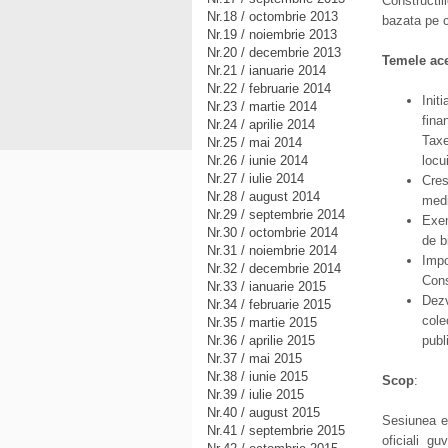
Constructii
Nr.18 / octombrie 2013
bazata pe c
Nr.19 / noiembrie 2013
Nr.20 / decembrie 2013
Temele aces
Nr.21 / ianuarie 2014
Nr.22 / februarie 2014
Init
Nr.23 / martie 2014
fina
Nr.24 / aprilie 2014
Taxe
Nr.25 / mai 2014
Nr.26 / iunie 2014
locu
Nr.27 / iulie 2014
Cres
Nr.28 / august 2014
med
Nr.29 / septembrie 2014
Exem
Nr.30 / octombrie 2014
de b
Nr.31 / noiembrie 2014
Impo
Nr.32 / decembrie 2014
Cons
Nr.33 / ianuarie 2015
Dezv
Nr.34 / februarie 2015
cole
Nr.35 / martie 2015
Nr.36 / aprilie 2015
publ
Nr.37 / mai 2015
Nr.38 / iunie 2015
Scop
:
Nr.39 / iulie 2015
Nr.40 / august 2015
Sesiunea es
Nr.41 / septembrie 2015
oficiali g