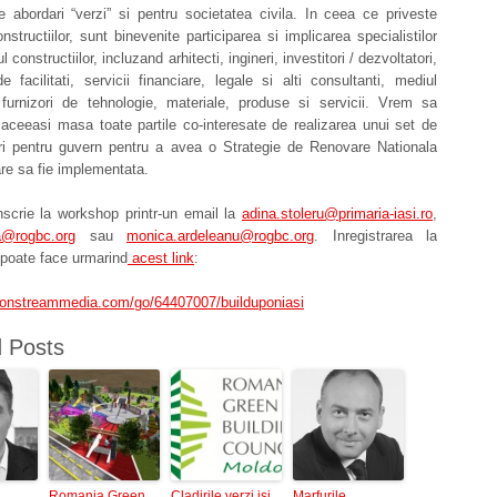
e abordari “verzi” si pentru societatea civila. In ceea ce priveste
onstructiilor, sunt binevenite participarea si implicarea specialistilor
 constructiilor, incluzand arhitecti, ingineri, investitori / dezvoltatori,
 facilitati, servicii financiare, legale si alti consultanti, mediul
furnizori de tehnologie, materiale, produse si servicii. Vrem sa
aceeasi masa toate partile co-interesate de realizarea unui set de
i pentru guvern pentru a avea o Strategie de Renovare Nationala
are sa fie implementata.
nscrie la workshop printr-un email la
adina.stoleru@primaria-iasi.ro
,
a@rogbc.org
sau
monica.ardeleanu@rogbc.org
. Inregistrarea la
 poate face urmarind
acest link
:
in.onstreammedia.com/go/64407007/builduponiasi
d Posts
Romania Green
Cladirile verzi isi
Marfurile