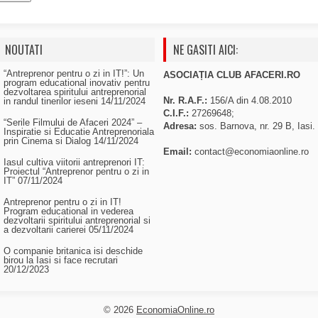
NOUTATI
NE GASITI AICI:
“Antreprenor pentru o zi in IT!”: Un
ASOCIAȚIA CLUB AFACERI.RO
program educational inovativ pentru
dezvoltarea spiritului antreprenorial
Nr. R.A.F.:
156/A din 4.08.2010
in randul tinerilor ieseni
14/11/2024
C.I.F.:
27269648;
“Serile Filmului de Afaceri 2024” –
Adresa:
sos. Barnova, nr. 29 B, Iasi.
Inspiratie si Educatie Antreprenoriala
prin Cinema si Dialog
14/11/2024
Email:
contact@economiaonline.ro
Iasul cultiva viitorii antreprenori IT:
Proiectul “Antreprenor pentru o zi in
IT”
07/11/2024
Antreprenor pentru o zi in IT!
Program educational in vederea
dezvoltarii spiritului antreprenorial si
a dezvoltarii carierei
05/11/2024
O companie britanica isi deschide
birou la Iasi si face recrutari
20/12/2023
© 2026
EconomiaOnline.ro