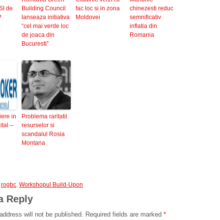
SI de
Building Council
fac loc si in zona
chinezesti reduc
?
lanseaza initiativa
Moldovei
semnificativ
“cel mai verde loc
inflatia din
de joaca din
Romania
Bucuresti”
iere in
Problema raritatii
ital –
resurselor si
scandalul Rosia
Montana
,
rogbc
,
Workshopul Build-Upon
a Reply
address will not be published.
Required fields are marked
*