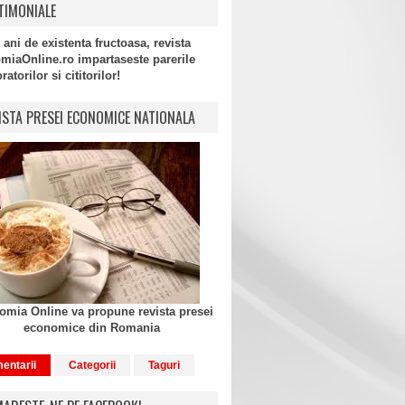
TIMONIALE
 ani de existenta fructoasa, revista
miaOnline.ro impartaseste parerile
atorilor si cititorilor!
ISTA PRESEI ECONOMICE NATIONALA
mia Online va propune revista presei
economice din Romania
entarii
Categorii
Taguri