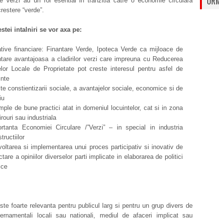
URM
le verzi au un rol esential in tranzitia catre o economie circulara
restere “verde”.
tei intalniri se vor axa pe:
iative financiare: Finantare Verde, Ipoteca Verde ca mijloace de
ntare avantajoasa a cladirilor verzi care impreuna cu Reducerea
lor Locale de Proprietate pot creste interesul pentru asfel de
inte
te constientizarii sociale, a avantajelor sociale, economice si de
iu
ple de bune practici atat in domeniul locuintelor, cat si in zona
irouri sau industriala
rtanta Economiei Circulare /”Verzi” – in special in industria
tructiilor
oltarea si implementarea unui proces participativ si inovativ de
ctare a opiniilor diverselor parti implicate in elaborarea de politici
ice
te foarte relevanta pentru publicul larg si pentru un grup divers de
uvernamentali locali sau nationali, mediul de afaceri implicat sau