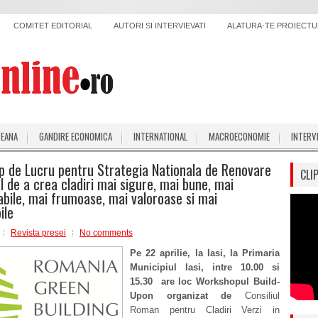
COMITET EDITORIAL
AUTORI SI INTERVIEVATI
ALATURA-TE PROIECTUL
PEANA
GANDIRE ECONOMICA
INTERNATIONAL
MACROECONOMIE
INTERV
 de Lucru pentru Strategia Nationala de Renovare
CLI
l de a crea cladiri mai sigure, mai bune, mai
bile, mai frumoase, mai valoroase si mai
ile
Revista presei
No comments
Pe 22 aprilie, la Iasi, la Primaria
Municipiul Iasi, intre 10.00 si
15.30 are loc Workshopul Build-
Upon organizat de
Consiliul
Roman pentru Cladiri Verzi in