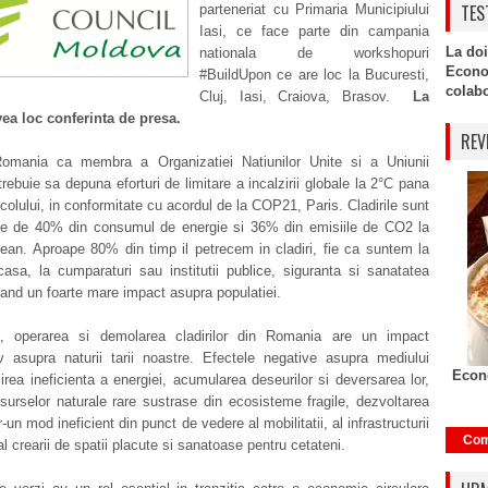
TES
parteneriat cu Primaria Municipiului
Iasi, ce face parte din campania
La doi
nationala de workshopuri
Econo
#BuildUpon ce are loc la Bucuresti,
colabor
Cluj, Iasi, Craiova, Brasov.
La
vea loc conferinta de presa.
REV
omania ca membra a Organizatiei Natiunilor Unite si a Uniunii
rebuie sa depuna eforturi de limitare a incalzirii globale la 2°C pana
secolului, in conformitate cu acordul de la COP21, Paris. Cladirile sunt
le de 40% din consumul de energie si 36% din emisiile de CO2 la
ean. Aproape 80% din timp il petrecem in cladiri, fie ca suntem la
casa, la cumparaturi sau institutii publice, siguranta si sanatatea
avand un foarte mare impact asupra populatiei.
a, operarea si demolarea cladirilor din Romania are un impact
iv asupra naturii tarii noastre. Efectele negative asupra mediului
Econo
sirea ineficienta a energiei, acumularea deseurilor si deversarea lor,
esurselor naturale rare sustrase din ecosisteme fragile, dezvoltarea
r-un mod ineficient din punct de vedere al mobilitatii, al infrastructurii
Com
al crearii de spatii placute si sanatoase pentru cetateni.