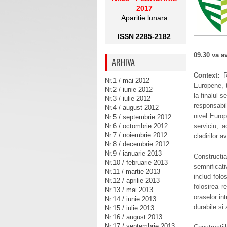
2017
Aparitie lunara
ISSN 2285-2182
09.30 va a
ARHIVA
Context:
R
Nr.1 / mai 2012
Europene, t
Nr.2 / iunie 2012
la finalul 
Nr.3 / iulie 2012
responsabi
Nr.4 / august 2012
nivel Europ
Nr.5 / septembrie 2012
Nr.6 / octombrie 2012
serviciu, a
Nr.7 / noiembrie 2012
cladirilor 
Nr.8 / decembrie 2012
Nr.9 / ianuarie 2013
Constructi
Nr.10 / februarie 2013
semnificat
Nr.11 / martie 2013
includ folo
Nr.12 / aprilie 2013
folosirea r
Nr.13 / mai 2013
oraselor int
Nr.14 / iunie 2013
durabile si 
Nr.15 / iulie 2013
Nr.16 / august 2013
Nr.17 / septembrie 2013