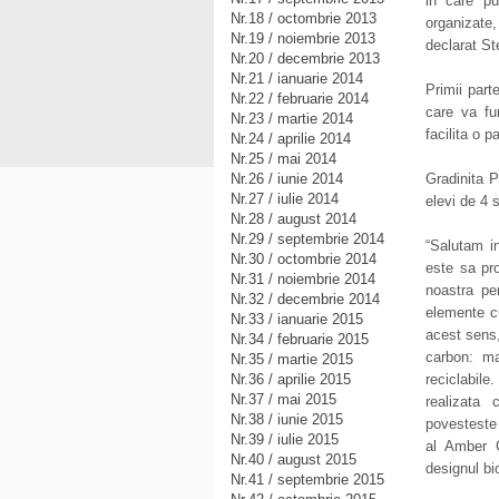
in care pu
Nr.18 / octombrie 2013
organizate
Nr.19 / noiembrie 2013
declarat S
Nr.20 / decembrie 2013
Nr.21 / ianuarie 2014
Primii part
Nr.22 / februarie 2014
care va fu
Nr.23 / martie 2014
facilita o p
Nr.24 / aprilie 2014
Nr.25 / mai 2014
Nr.26 / iunie 2014
Gradinita P
Nr.27 / iulie 2014
elevi de 4 s
Nr.28 / august 2014
Nr.29 / septembrie 2014
“Salutam i
Nr.30 / octombrie 2014
este sa pr
Nr.31 / noiembrie 2014
noastra pe
Nr.32 / decembrie 2014
elemente cu
Nr.33 / ianuarie 2015
acest sens
Nr.34 / februarie 2015
carbon: ma
Nr.35 / martie 2015
Nr.36 / aprilie 2015
reciclabil
Nr.37 / mai 2015
realizata 
Nr.38 / iunie 2015
povesteste
Nr.39 / iulie 2015
al Amber G
Nr.40 / august 2015
designul bio
Nr.41 / septembrie 2015