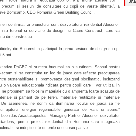
URM
tem folosi natura in educatia copiilor. Mai multe ateliere vor fi
, precum si sesiuni de consultare cu copii de varste diferite.”, a
teve Borncamp, CEO Romania Green Building Council.
eneri confirmati ai proiectului sunt dezvoltatorul rezidential Alesonor,
rniza terenul si serviciile de design, si Cabro Construct, care va
arte din constructie.
itiricky din Bucuresti a participat la prima sesiune de design cu opt
i 5 ani.
nitiativa RoGBC si suntem bucurosi sa o sustinem. Scopul nostru
oiectam si sa construim un loc de joaca care reflecta preocuparea
ntru sustenabilitate si promoveaza designul bioclimatic, incluzand
 o valoare educationala ridicata pentru copiii care il vor utiliza. In
, ne propunem sa folosim materiale cu o amprenta foarte scazuta de
teriale si pamant de pe teren, materiale reutilizate si materiale
e. De asemenea, ne dorim ca iluminarea locului de joaca sa fie
cu ajutorul energiei regenerabile generate de vant si soare.”
 Leonidas Anastasopoulos, Managing Partner Alesonor, dezvoltator
ardens, primul proiect rezidential din Romania care integreaza
climatic si indeplineste criteriile unei casei pasive.