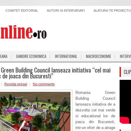
COMITET EDITORIAL
AUTORI SI INTERVIEVATI
ALATURA-TE PROIECTUL
PEANA
GANDIRE ECONOMICA
INTERNATIONAL
MACROECONOMIE
INTERV
Green Building Council lanseaza initiativa “cel mai
CLI
c de joaca din Bucuresti”
Revista presei
No comments
Romania Green
Building Council
lanseaza initiativa de a
dezvolta cel mai verde
si educational loc de
joaca din Bucuresti,
intr-un efort de a atrage