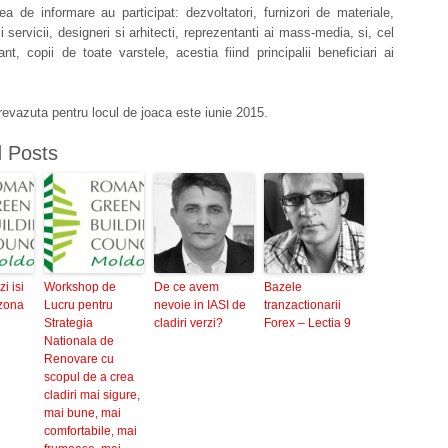
 de informare au participat: dezvoltatori, furnizori de materiale,
i servicii, designeri si arhitecti, reprezentanti ai mass-media, si, cel
nt, copii de toate varstele, acestia fiind principalii beneficiari ai
evazuta pentru locul de joaca este iunie 2015.
d Posts
zi isi
Workshop de
De ce avem
Bazele
 zona
Lucru pentru
nevoie in IASI de
tranzactionarii
Strategia
cladiri verzi?
Forex – Lectia 9
Nationala de
Renovare cu
scopul de a crea
cladiri mai sigure,
mai bune, mai
comfortabile, mai