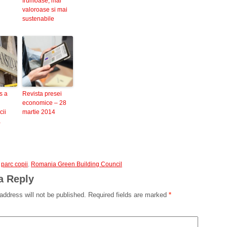
frumoase, mai
valoroase si mai
sustenabile
s a
Revista presei
economice – 28
cii
martie 2014
a
,
parc copii
,
Romania Green Building Council
a Reply
address will not be published.
Required fields are marked
*