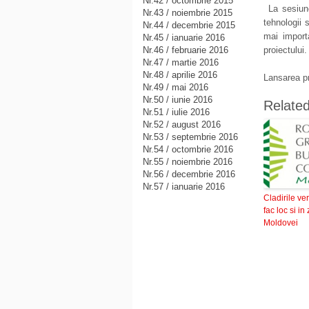
Nr.42 / octombrie 2015
La sesiunea
Nr.43 / noiembrie 2015
tehnologii s
Nr.44 / decembrie 2015
mai importa
Nr.45 / ianuarie 2016
Nr.46 / februarie 2016
proiectului.
Nr.47 / martie 2016
Nr.48 / aprilie 2016
Lansarea pr
Nr.49 / mai 2016
Nr.50 / iunie 2016
Relate
Nr.51 / iulie 2016
Nr.52 / august 2016
Nr.53 / septembrie 2016
Nr.54 / octombrie 2016
Nr.55 / noiembrie 2016
Nr.56 / decembrie 2016
Nr.57 / ianuarie 2016
Cladirile ver
fac loc si in
Moldovei