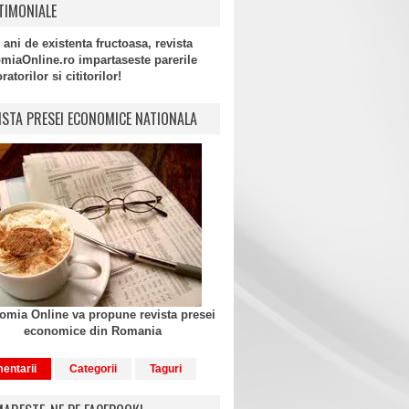
TIMONIALE
 ani de existenta fructoasa, revista
miaOnline.ro impartaseste parerile
atorilor si cititorilor!
ISTA PRESEI ECONOMICE NATIONALA
mia Online va propune revista presei
economice din Romania
entarii
Categorii
Taguri