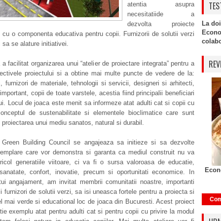
TES
atentia asupra
necesitatiide a
La doi
dezvolta proiecte
Econo
 cu o componenta educativa pentru copii. Furnizorii de solutii verzi
colabor
i sa se alature initiativei.
REV
 a facilitat organizarea unui “atelier de proiectare integrata” pentru a
ectivele proiectului si a obtine mai multe puncte de vedere de la:
, furnizori de materiale, tehnologii si servicii, designeri si arhitecti,
important, copii de toate varstele, acestia fiind principalii beneficiari
lui. Locul de joaca este menit sa informeze atat adulti cat si copii cu
 conceptul de sustenabilitate si elementele bioclimatice care sunt
n proiectarea unui mediu sanatos, natural si durabil.
reen Building Council se angajeaza sa initieze si sa dezvolte
xemplare care vor demonstra si garanta ca mediul construit nu va
icol generatiile viitoare, ci va fi o sursa valoroasa de educatie,
Econo
 sanatate, confort, inovatie, precum si oportunitati economice. In
ui angajament, am invitat membrii comunitatii noastre, importanti
si furnizori de solutii verzi, sa isi uneasca fortele pentru a proiecta si
Com
l mai verde si educational loc de joaca din Bucuresti. Acest proiect
tie exemplu atat pentru adulti cat si pentru copii cu privire la modul