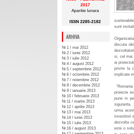
2017
Aparitie lunara
sustenabile
ISSN 2285-2182
sunt invitat
ARHIVA
Organizatia
discuta obi
Nr.1 / mai 2012
dezvoltatori
Nr.2 / iunie 2012
si, cel mai 
Nr.3 / iulie 2012
ai proiectu
Nr.4 / august 2012
privire la
Nr.5 / septembrie 2012
Nr.6 / octombrie 2012
implicate i
Nr.7 / noiembrie 2012
Nr.8 / decembrie 2012
“Romania G
Nr.9 / ianuarie 2013
proiecte e
Nr.10 / februarie 2013
pune in per
Nr.11 / martie 2013
siguranta,
Nr.12 / aprilie 2013
urma acest
Nr.13 / mai 2013
investitori 
Nr.14 / iunie 2013
dezvolta ce
Nr.15 / iulie 2013
Nr.16 / august 2013
este o solu
Nr.17 / septembrie 2013