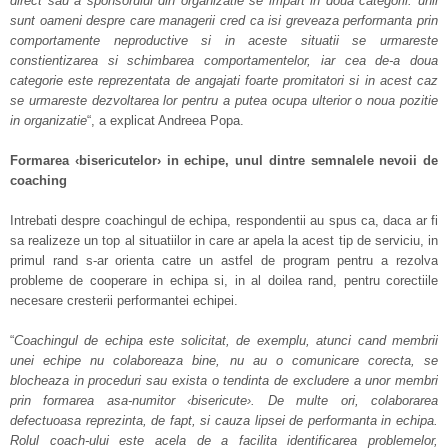
direct sau a sponsorului din organizatie se impart in doua categorii: unii
sunt oameni despre care managerii cred ca isi greveaza performanta prin
comportamente neproductive si in aceste situatii se urmareste
constientizarea si schimbarea comportamentelor, iar cea de-a doua
categorie este reprezentata de angajati foarte promitatori si in acest caz
se urmareste dezvoltarea lor pentru a putea ocupa ulterior o noua pozitie
in organizatie
“, a explicat Andreea Popa.
Formarea ‹bisericutelor› in echipe, unul dintre semnalele nevoii de
coaching
Intrebati despre coachingul de echipa, respondentii au spus ca, daca ar fi
sa realizeze un top al situatiilor in care ar apela la acest tip de serviciu, in
primul rand s-ar orienta catre un astfel de program pentru a rezolva
probleme de cooperare in echipa si, in al doilea rand, pentru corectiile
necesare cresterii performantei echipei.
“
Coachingul de echipa este solicitat, de exemplu, atunci cand membrii
unei echipe nu colaboreaza bine, nu au o comunicare corecta, se
blocheaza in proceduri sau exista o tendinta de excludere a unor membri
prin formarea asa-numitor ‹bisericute›. De multe ori, colaborarea
defectuoasa reprezinta, de fapt, si cauza lipsei de performanta in echipa.
Rolul coach-ului este acela de a facilita identificarea problemelor,