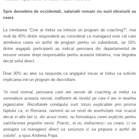
Spre deosebire de occidentali, salariatii romani nu sunt obisnuiti sa
ceara
La intrebarea “Cine ar trebui sa initieze un program de coaching?”, mai
mult de 40% dintre respondenti au considerat ca managerul este cel care
artrebuisa ceara un astfel de program pentru un subordonat, iar 16%
dintre angajatii participanti au indicat persoana din departamentul de
resurse umane drept responsabila pentru aceasta initiativa, mai degraba
decat seful direct.
Doar 30% au ales sa raspunda ca angajatul insusi ar trebui sa solicite
implicarea intr-un program de dezvoltare.
“
In mod normal, persoana care are nevoie de coaching ar trebui sa
semnaleze aceasta nevoie, indiferent de nivelul pe care il are in ierarhia
organizatiei. Rezultatele sondajului sunt totusi explicabile prin prisma
faptului ca, in Romania, oamenii au un nivel de asertivitate mai scazut
decat in alte tari si, din acest motiv, nu formuleaza cereri explicite pentru
satisfacerea propriilor nevoi. Practic, ei nu ‹indraznesc› sa ceara, ci se
asteapta ca managerul direct sa sesizeze si sa propuna o astfel de
solutie
“, a spus Andreea Popa.