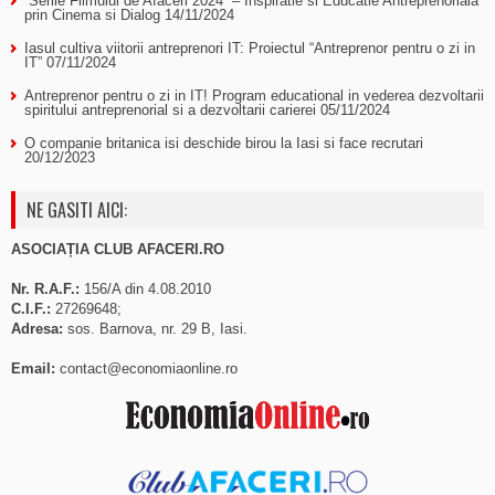
“Serile Filmului de Afaceri 2024” – Inspiratie si Educatie Antreprenoriala
prin Cinema si Dialog
14/11/2024
Iasul cultiva viitorii antreprenori IT: Proiectul “Antreprenor pentru o zi in
IT”
07/11/2024
Antreprenor pentru o zi in IT! Program educational in vederea dezvoltarii
spiritului antreprenorial si a dezvoltarii carierei
05/11/2024
O companie britanica isi deschide birou la Iasi si face recrutari
20/12/2023
NE GASITI AICI:
ASOCIAȚIA CLUB AFACERI.RO
Nr. R.A.F.:
156/A din 4.08.2010
C.I.F.:
27269648;
Adresa:
sos. Barnova, nr. 29 B, Iasi.
Email:
contact@economiaonline.ro