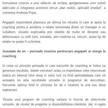
formularea corecta a unui obiectiv de echipa, apoigenerarea unor solutii
adecvate si integrarea acestora intr-un plan realist, aplicabil imediat
“, a
comentat Andreea Popa.
Angajatii respondenti plaseaza pe ultimul loc situatia in care ar apela la
coaching pentru a ameliora o relatie tensionata dintre un manager si un
subaltern, situatie explicabila prin relatiile de multe ori distante sau
defectuoase cu sefii lorsi, totodata, prin credinta ca, oricum, acest tip de
relatie nu poate fi schimbat.
Jumatate de an – perioada maxima pentrucare angajatii ar merge la
coaching
In ceea ce priveste perioada in care sesiunile de coaching ar trebui sa
genereze rezultate, datele cercetarii arata ca majoritatea celor intervievati
indica un interval intre doua si sase luni ca fiind perioadadupa care se
asteapta sa aiba rezultatele urmarite in programul de dezvoltare,
frecventa optima fiind in viziunea lor de o intalnire la una sau doua
saptamani.
“Durata unui program de coaching variaza in functie de obiectivele
urmarite, de nivelul de pregatire si disponibilitatea clientului, dar, in egala