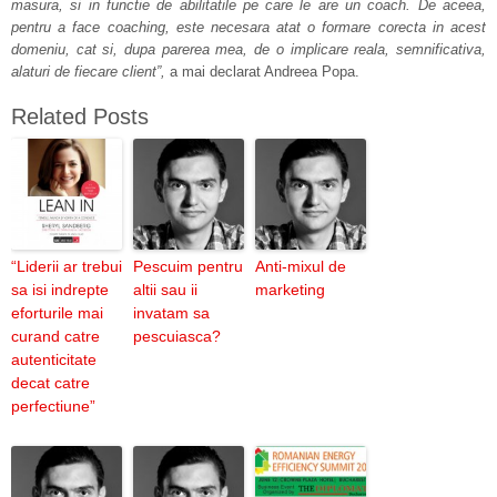
masura, si in functie de abilitatile pe care le are un coach. De aceea,
pentru a face coaching, este necesara atat o formare corecta in acest
domeniu, cat si, dupa parerea mea, de o implicare reala, semnificativa,
alaturi de fiecare client”,
a mai declarat Andreea Popa.
Related Posts
“Liderii ar trebui
Pescuim pentru
Anti-mixul de
sa isi indrepte
altii sau ii
marketing
eforturile mai
invatam sa
curand catre
pescuiasca?
autenticitate
decat catre
perfectiune”