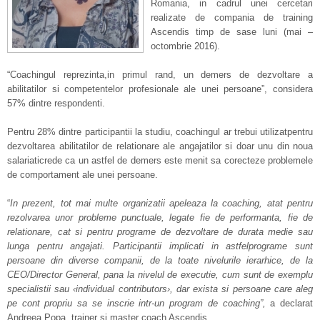
Romania, in cadrul unei cercetari
realizate de compania de training
Ascendis timp de sase luni (mai –
octombrie 2016).
“Coachingul reprezinta,in primul rand, un demers de dezvoltare a
abilitatilor si competentelor profesionale ale unei persoane”, considera
57% dintre respondenti.
Pentru 28% dintre participantii la studiu, coachingul ar trebui utilizatpentru
dezvoltarea abilitatilor de relationare ale angajatilor si doar unu din noua
salariaticrede ca un astfel de demers este menit sa corecteze problemele
de comportament ale unei persoane.
“
In prezent, tot mai multe organizatii apeleaza la coaching, atat pentru
rezolvarea unor probleme punctuale, legate fie de performanta, fie de
relationare, cat si pentru programe de dezvoltare de durata medie sau
lunga pentru angajati. Participantii implicati in astfelprograme sunt
persoane din diverse companii, de la toate nivelurile ierarhice, de la
CEO/Director General, pana la nivelul de executie, cum sunt de exemplu
specialistii sau ‹individual contributors›, dar exista si persoane care aleg
pe cont propriu sa se inscrie intr-un program de coaching”,
a declarat
Andreea Popa, trainer si master coach Ascendis
.