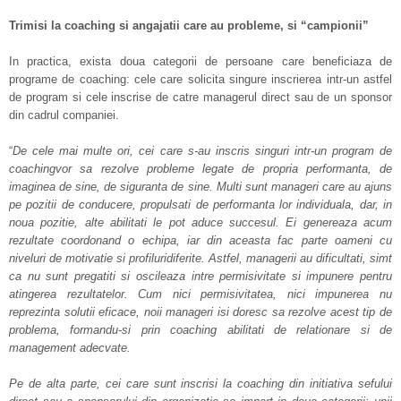
Trimisi la coaching si angajatii care au probleme, si “campionii”
In practica, exista doua categorii de persoane care beneficiaza de
programe de coaching: cele care solicita singure inscrierea intr-un astfel
de program si cele inscrise de catre managerul direct sau de un sponsor
din cadrul companiei.
“
De cele mai multe ori, cei care s-au inscris singuri intr-un program de
coachingvor sa rezolve probleme legate de propria performanta, de
imaginea de sine, de siguranta de sine. Multi sunt manageri care au ajuns
pe pozitii de conducere, propulsati de performanta lor individuala, dar, in
noua pozitie, alte abilitati le pot aduce succesul. Ei genereaza acum
rezultate coordonand o echipa, iar din aceasta fac parte oameni cu
niveluri de motivatie si profiluridiferite. Astfel, managerii au dificultati, simt
ca nu sunt pregatiti si oscileaza intre permisivitate si impunere pentru
atingerea rezultatelor. Cum nici permisivitatea, nici impunerea nu
reprezinta solutii eficace, noii manageri isi doresc sa rezolve acest tip de
problema, formandu-si prin coaching abilitati de relationare si de
management adecvate.
Pe de alta parte, cei care sunt inscrisi la coaching din initiativa sefului