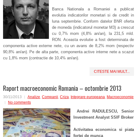
Banca Nationala a Romaniei a publicat
evolutia indicatorilor monetari si de credit in
luna septembrie. Conform datelor BNR oferta
de moneda (indicatorul monetar M3) a crescut
cu 0,7% mom (4,8% an/an), la 231,5 mld.
RON. Aceasta evolutie a fost determinata de
componenta active externe nete, cu un avans de 8,2% mom (respectiv
90,8% an/an). Pe de alta parte, componenta active interne nete a scazut
cu 1,8% mom (contractie de 10,4% an/an).
CITESTE MAI MULT...
Raport macroeconomic Romania – octombrie 2013
30/11/2013
Analize
,
Companii
,
Criza
,
Integrare europeana
,
Macroeconomie
No comments
Andrei RADULESCU, Senior
Investment Analyst SSIF Broker
Activitatea economica si piata
fortei de munca