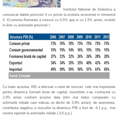
Institutul National de Statistica a
comunicat datele provizorii II cu privire la evolutia economiei in trimestrul
II. Economia Romaniei a crescut cu 0,5% qoq si cu 1,5% an/an, evolutii
in linie cu estimarile provizorii I.
Cu toate acestea, INS a efectuat o serie de revizuiri, cele mai importante
pentru dinamica formarii brute de capital: investitiile s-au contractat cu
2,9% an/an conform acestor date (ritm mai redus comparativ cu
estimarile initiale care indicau un declin de 3,8% an/an); de asemenea,
contributia negativa a stocurilor la dinamica PIB a fost de -4,1 p.p., mai
severa raportat la estimarile initiale (-3,6 p.p.).