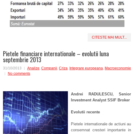
CITESTE MAI MULT...
Pietele financiare internationale – evolutii luna
septembrie 2013
31/10/2013
Analize
,
Companii
,
Criza
,
Integrare europeana
,
Macroeconomie
No comments
Andrei RADULESCU, Senior
Investment Analyst SSIF Broker
Evolutii recente
Pietele internationale de actiuni au
consemnat cresteri importante in