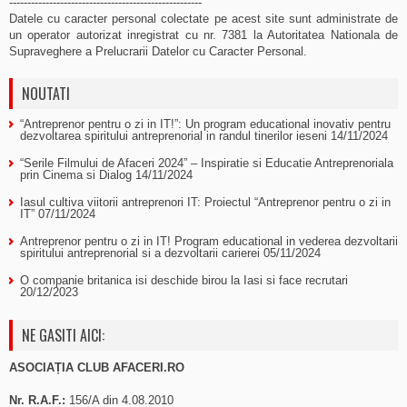
-----------------------------------------------------
Datele cu caracter personal colectate pe acest site sunt administrate de
un operator autorizat inregistrat cu nr. 7381 la Autoritatea Nationala de
Supraveghere a Prelucrarii Datelor cu Caracter Personal.
NOUTATI
“Antreprenor pentru o zi in IT!”: Un program educational inovativ pentru
dezvoltarea spiritului antreprenorial in randul tinerilor ieseni
14/11/2024
“Serile Filmului de Afaceri 2024” – Inspiratie si Educatie Antreprenoriala
prin Cinema si Dialog
14/11/2024
Iasul cultiva viitorii antreprenori IT: Proiectul “Antreprenor pentru o zi in
IT”
07/11/2024
Antreprenor pentru o zi in IT! Program educational in vederea dezvoltarii
spiritului antreprenorial si a dezvoltarii carierei
05/11/2024
O companie britanica isi deschide birou la Iasi si face recrutari
20/12/2023
NE GASITI AICI:
ASOCIAȚIA CLUB AFACERI.RO
Nr. R.A.F.:
156/A din 4.08.2010