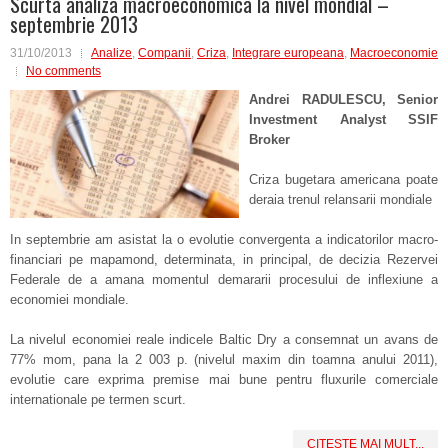
Scurta analiza macroeconomica la nivel mondial –
septembrie 2013
31/10/2013
Analize
,
Companii
,
Criza
,
Integrare europeana
,
Macroeconomie
No comments
Andrei RADULESCU, Senior
Investment Analyst SSIF
Broker
Criza bugetara americana poate
deraia trenul relansarii mondiale
In septembrie am asistat la o evolutie convergenta a indicatorilor macro-
financiari pe mapamond, determinata, in principal, de decizia Rezervei
Federale de a amana momentul demararii procesului de inflexiune a
economiei mondiale.
La nivelul economiei reale indicele Baltic Dry a consemnat un avans de
77% mom, pana la 2 003 p. (nivelul maxim din toamna anului 2011),
evolutie care exprima premise mai bune pentru fluxurile comerciale
internationale pe termen scurt.
CITESTE MAI MULT...