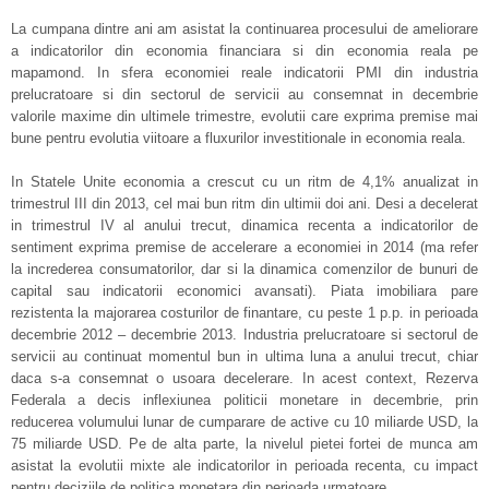
La cumpana dintre ani am asistat la continuarea procesului de ameliorare
a indicatorilor din economia financiara si din economia reala pe
mapamond. In sfera economiei reale indicatorii PMI din industria
prelucratoare si din sectorul de servicii au consemnat in decembrie
valorile maxime din ultimele trimestre, evolutii care exprima premise mai
bune pentru evolutia viitoare a fluxurilor investitionale in economia reala.
In Statele Unite economia a crescut cu un ritm de 4,1% anualizat in
trimestrul III din 2013, cel mai bun ritm din ultimii doi ani. Desi a decelerat
in trimestrul IV al anului trecut, dinamica recenta a indicatorilor de
sentiment exprima premise de accelerare a economiei in 2014 (ma refer
la increderea consumatorilor, dar si la dinamica comenzilor de bunuri de
capital sau indicatorii economici avansati). Piata imobiliara pare
rezistenta la majorarea costurilor de finantare, cu peste 1 p.p. in perioada
decembrie 2012 – decembrie 2013. Industria prelucratoare si sectorul de
servicii au continuat momentul bun in ultima luna a anului trecut, chiar
daca s-a consemnat o usoara decelerare. In acest context, Rezerva
Federala a decis inflexiunea politicii monetare in decembrie, prin
reducerea volumului lunar de cumparare de active cu 10 miliarde USD, la
75 miliarde USD. Pe de alta parte, la nivelul pietei fortei de munca am
asistat la evolutii mixte ale indicatorilor in perioada recenta, cu impact
pentru deciziile de politica monetara din perioada urmatoare.