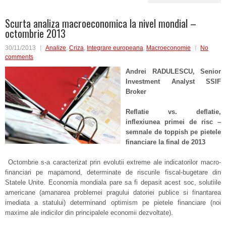
Scurta analiza macroeconomica la nivel mondial –
octombrie 2013
30/11/2013
Analize
,
Criza
,
Integrare europeana
,
Macroeconomie
No
comments
Andrei RADULESCU, Senior
Investment Analyst SSIF
Broker
Reflatie vs. deflatie,
inflexiunea primei de risc –
semnale de toppish pe pietele
financiare la final de 2013
Octombrie s-a caracterizat prin evolutii extreme ale indicatorilor macro-
financiari pe mapamond, determinate de riscurile fiscal-bugetare din
Statele Unite. Economia mondiala pare sa fi depasit acest soc, solutiile
americane (amanarea problemei pragului datoriei publice si finantarea
imediata a statului) determinand optimism pe pietele financiare (noi
maxime ale indicilor din principalele economii dezvoltate).