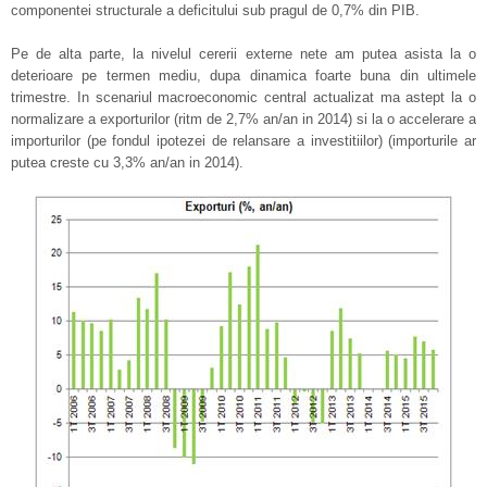
componentei structurale a deficitului sub pragul de 0,7% din PIB.
Pe de alta parte, la nivelul cererii externe nete am putea asista la o
deterioare pe termen mediu, dupa dinamica foarte buna din ultimele
trimestre. In scenariul macroeconomic central actualizat ma astept la o
normalizare a exporturilor (ritm de 2,7% an/an in 2014) si la o accelerare a
importurilor (pe fondul ipotezei de relansare a investitiilor) (importurile ar
putea creste cu 3,3% an/an in 2014).