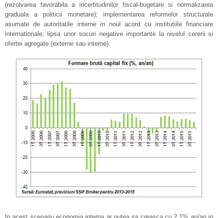
(rezolvarea favorabila a incertitudinilor fiscal-bugetare si normalizarea
graduala a politicii monetare); implementarea reformelor structurale
asumate de autoritatile interne in noul acord cu institutiile financiare
internationale; lipsa unor socuri negative importante la nivelul cererii si
ofertei agregate (externe sau interne).
In acest scenariu economia interna ar putea sa creasca cu 2,1% an/an in