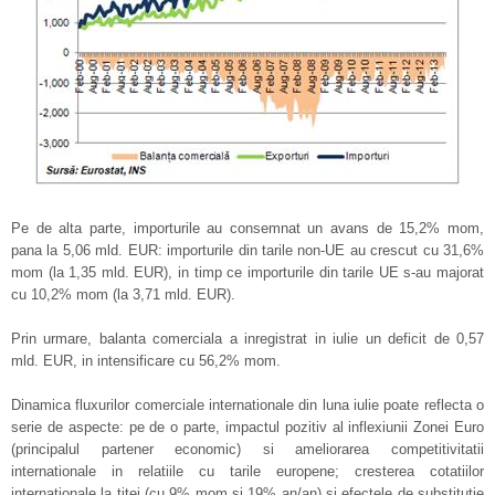
Pe de alta parte, importurile au consemnat un avans de 15,2% mom,
pana la 5,06 mld. EUR: importurile din tarile non-UE au crescut cu 31,6%
mom (la 1,35 mld. EUR), in timp ce importurile din tarile UE s-au majorat
cu 10,2% mom (la 3,71 mld. EUR).
Prin urmare, balanta comerciala a inregistrat in iulie un deficit de 0,57
mld. EUR, in intensificare cu 56,2% mom.
Dinamica fluxurilor comerciale internationale din luna iulie poate reflecta o
serie de aspecte: pe de o parte, impactul pozitiv al inflexiunii Zonei Euro
(principalul partener economic) si ameliorarea competitivitatii
internationale in relatiile cu tarile europene; cresterea cotatiilor
internationale la titei (cu 9% mom si 19% an/an) si efectele de substitutie