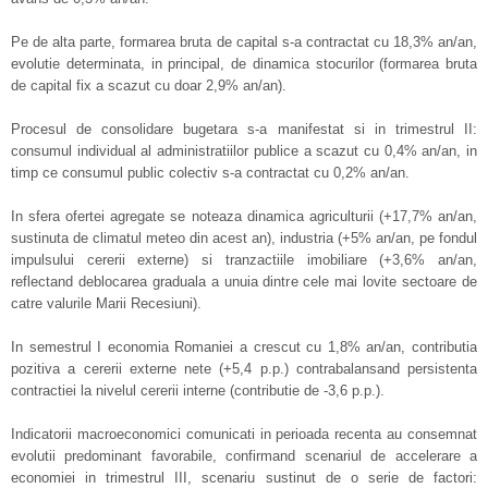
Pe de alta parte, formarea bruta de capital s-a contractat cu 18,3% an/an,
evolutie determinata, in principal, de dinamica stocurilor (formarea bruta
de capital fix a scazut cu doar 2,9% an/an).
Procesul de consolidare bugetara s-a manifestat si in trimestrul II:
consumul individual al administratiilor publice a scazut cu 0,4% an/an, in
timp ce consumul public colectiv s-a contractat cu 0,2% an/an.
In sfera ofertei agregate se noteaza dinamica agriculturii (+17,7% an/an,
sustinuta de climatul meteo din acest an), industria (+5% an/an, pe fondul
impulsului cererii externe) si tranzactiile imobiliare (+3,6% an/an,
reflectand deblocarea graduala a unuia dintre cele mai lovite sectoare de
catre valurile Marii Recesiuni).
In semestrul I economia Romaniei a crescut cu 1,8% an/an, contributia
pozitiva a cererii externe nete (+5,4 p.p.) contrabalansand persistenta
contractiei la nivelul cererii interne (contributie de -3,6 p.p.).
Indicatorii macroeconomici comunicati in perioada recenta au consemnat
evolutii predominant favorabile, confirmand scenariul de accelerare a
economiei in trimestrul III, scenariu sustinut de o serie de factori: