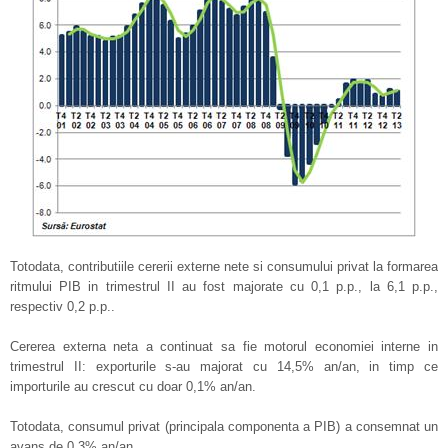
Totodata, contributiile cererii externe nete si consumului privat la formarea
ritmului PIB in trimestrul II au fost majorate cu 0,1 p.p., la 6,1 p.p.,
respectiv 0,2 p.p..
Cererea externa neta a continuat sa fie motorul economiei interne in
trimestrul II: exporturile s-au majorat cu 14,5% an/an, in timp ce
importurile au crescut cu doar 0,1% an/an.
Totodata, consumul privat (principala componenta a PIB) a consemnat un
avans de 0,3% an/an.