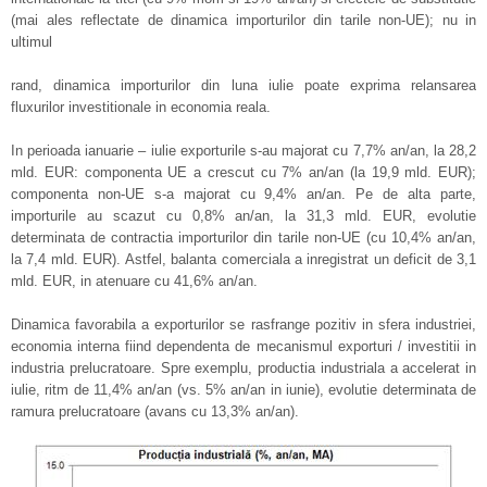
(mai ales reflectate de dinamica importurilor din tarile non-UE); nu in
ultimul
rand, dinamica importurilor din luna iulie poate exprima relansarea
fluxurilor investitionale in economia reala.
In perioada ianuarie – iulie exporturile s-au majorat cu 7,7% an/an, la 28,2
mld. EUR: componenta UE a crescut cu 7% an/an (la 19,9 mld. EUR);
componenta non-UE s-a majorat cu 9,4% an/an. Pe de alta parte,
importurile au scazut cu 0,8% an/an, la 31,3 mld. EUR, evolutie
determinata de contractia importurilor din tarile non-UE (cu 10,4% an/an,
la 7,4 mld. EUR). Astfel, balanta comerciala a inregistrat un deficit de 3,1
mld. EUR, in atenuare cu 41,6% an/an.
Dinamica favorabila a exporturilor se rasfrange pozitiv in sfera industriei,
economia interna fiind dependenta de mecanismul exporturi / investitii in
industria prelucratoare. Spre exemplu, productia industriala a accelerat in
iulie, ritm de 11,4% an/an (vs. 5% an/an in iunie), evolutie determinata de
ramura prelucratoare (avans cu 13,3% an/an).