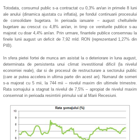
Totodata, consumul public s-a contractat cu 0,3% an/an in primele 8 luni
ale anului (dinamica ajustata cu inflatia), pe fondul continuarii procesului
de consolidare bugetara. In perioada ianuarie – august cheltuileile
bugetare au crescut cu 4,8% an/an, in timp ce veniturile publice s-au
majorat cu doar 4,4% an/an. Prin urmare, finantele publice consemnau la
finele lunii august un deficit de 7,92 mld. RON (reprezentand 1,27% din
PIB).
In sfera pietei fortei de munca am asistat la o deteriorare in luna august,
determinata de persistenta unui climat investitional dificil (la nivelul
economiei reale), dar si de procesul de restructurare a sectorului public
(care ar putea accelera in ultima parte din acest an). Numarul de someri
s-a majorat cu 5 mii, la 744 mii – nivelul maxim din ultimele trimestre.
Rata somajului a stagnat la nivelul de 7,5% – apropiat de nivelul maxim
consemnat in perioada resimtirii primului val al Marii Recesiuni.