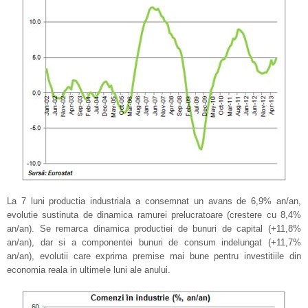
La 7 luni productia industriala a consemnat un avans de 6,9% an/an,
evolutie sustinuta de dinamica ramurei prelucratoare (crestere cu 8,4%
an/an). Se remarca dinamica productiei de bunuri de capital (+11,8%
an/an), dar si a componentei bunuri de consum indelungat (+11,7%
an/an), evolutii care exprima premise mai bune pentru investitiile din
economia reala in ultimele luni ale anului.