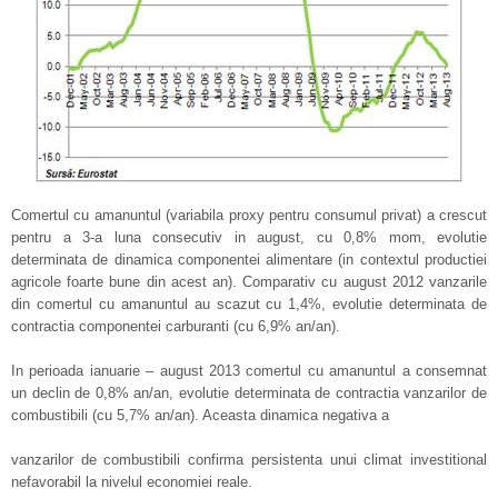
Comertul cu amanuntul (variabila proxy pentru consumul privat) a crescut
pentru a 3-a luna consecutiv in august, cu 0,8% mom, evolutie
determinata de dinamica componentei alimentare (in contextul productiei
agricole foarte bune din acest an). Comparativ cu august 2012 vanzarile
din comertul cu amanuntul au scazut cu 1,4%, evolutie determinata de
contractia componentei carburanti (cu 6,9% an/an).
In perioada ianuarie – august 2013 comertul cu amanuntul a consemnat
un declin de 0,8% an/an, evolutie determinata de contractia vanzarilor de
combustibili (cu 5,7% an/an). Aceasta dinamica negativa a
vanzarilor de combustibili confirma persistenta unui climat investitional
nefavorabil la nivelul economiei reale.