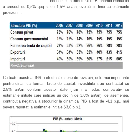
economiei in trimestrul II. Economia Romaniei
a crescut cu 0,5% qoq si cu 1,5% an/an, evolutii in linie cu estimarile
provizorii I.
Cu toate acestea, INS a efectuat o serie de revizuiri, cele mai importante
pentru dinamica formarii brute de capital: investitiile s-au contractat cu
2,9% an/an conform acestor date (ritm mai redus comparativ cu
estimarile initiale care indicau un declin de 3,8% an/an); de asemenea,
contributia negativa a stocurilor la dinamica PIB a fost de -4,1 p.p., mai
severa raportat la estimarile initiale (-3,6 p.p.).