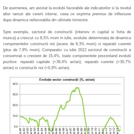
De asemenea, am asistat la evolutii favorabile ale indicatorilor si la nivelul
altor ramuri ale cererii interne, ceea ce exprima premise de inflexiune
dupa dinamica nefavorabila din ultimele trimestre.
Spre exemplu, sectorul de constructii (intensiv in capital si forta de
munca) a crescut cu 8,5% mom in iulie, evolutie determinata de dinamica
componentelor constructii noi (avans de 8,3% mom) si reparatii curente
(plus de 7,9% mom). Comparativ cu iulie 2012 sectorul de constructii a
consemnat o crestere de 15,4%, toate componentele prezentand evolutii
pozitive: reparatii capitale (+38,4% an/an), reparatii curente (+30,7%
an/an) si constructii noi (+6,9% an/an).