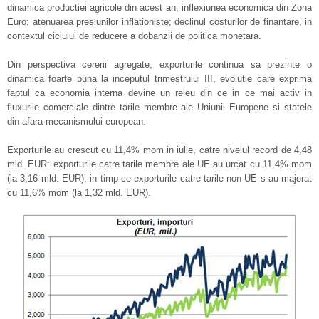
dinamica productiei agricole din acest an; inflexiunea economica din Zona
Euro; atenuarea presiunilor inflationiste; declinul costurilor de finantare, in
contextul ciclului de reducere a dobanzii de politica monetara.
Din perspectiva cererii agregate, exporturile continua sa prezinte o
dinamica foarte buna la inceputul trimestrului III, evolutie care exprima
faptul ca economia interna devine un releu din ce in ce mai activ in
fluxurile comerciale dintre tarile membre ale Uniunii Europene si statele
din afara mecanismului european.
Exporturile au crescut cu 11,4% mom in iulie, catre nivelul record de 4,48
mld. EUR: exporturile catre tarile membre ale UE au urcat cu 11,4% mom
(la 3,16 mld. EUR), in timp ce exporturile catre tarile non-UE s-au majorat
cu 11,6% mom (la 1,32 mld. EUR).