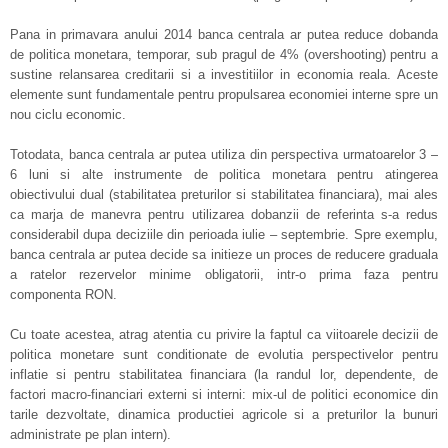
Pana in primavara anului 2014 banca centrala ar putea reduce dobanda
de politica monetara, temporar, sub pragul de 4% (overshooting) pentru a
sustine relansarea creditarii si a investitiilor in economia reala. Aceste
elemente sunt fundamentale pentru propulsarea economiei interne spre un
nou ciclu economic.
Totodata, banca centrala ar putea utiliza din perspectiva urmatoarelor 3 –
6 luni si alte instrumente de politica monetara pentru atingerea
obiectivului dual (stabilitatea preturilor si stabilitatea financiara), mai ales
ca marja de manevra pentru utilizarea dobanzii de referinta s-a redus
considerabil dupa deciziile din perioada iulie – septembrie. Spre exemplu,
banca centrala ar putea decide sa initieze un proces de reducere graduala
a ratelor rezervelor minime obligatorii, intr-o prima faza pentru
componenta RON.
Cu toate acestea, atrag atentia cu privire la faptul ca viitoarele decizii de
politica monetare sunt conditionate de evolutia perspectivelor pentru
inflatie si pentru stabilitatea financiara (la randul lor, dependente, de
factori macro-financiari externi si interni: mix-ul de politici economice din
tarile dezvoltate, dinamica productiei agricole si a preturilor la bunuri
administrate pe plan intern).