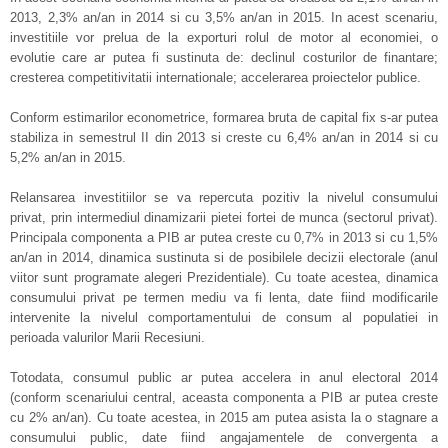
2013, 2,3% an/an in 2014 si cu 3,5% an/an in 2015. In acest scenariu,
investitiile vor prelua de la exporturi rolul de motor al economiei, o
evolutie care ar putea fi sustinuta de: declinul costurilor de finantare;
cresterea competitivitatii internationale; accelerarea proiectelor publice.
Conform estimarilor econometrice, formarea bruta de capital fix s-ar putea
stabiliza in semestrul II din 2013 si creste cu 6,4% an/an in 2014 si cu
5,2% an/an in 2015.
Relansarea investitiilor se va repercuta pozitiv la nivelul consumului
privat, prin intermediul dinamizarii pietei fortei de munca (sectorul privat).
Principala componenta a PIB ar putea creste cu 0,7% in 2013 si cu 1,5%
an/an in 2014, dinamica sustinuta si de posibilele decizii electorale (anul
viitor sunt programate alegeri Prezidentiale). Cu toate acestea, dinamica
consumului privat pe termen mediu va fi lenta, date fiind modificarile
intervenite la nivelul comportamentului de consum al populatiei in
perioada valurilor Marii Recesiuni.
Totodata, consumul public ar putea accelera in anul electoral 2014
(conform scenariului central, aceasta componenta a PIB ar putea creste
cu 2% an/an). Cu toate acestea, in 2015 am putea asista la o stagnare a
consumului public, date fiind angajamentele de convergenta a