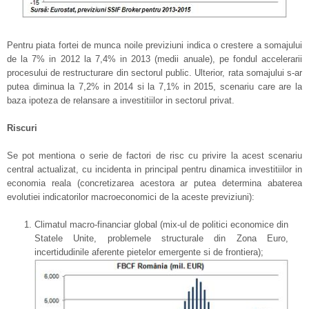
Pentru piata fortei de munca noile previziuni indica o crestere a somajului
de la 7% in 2012 la 7,4% in 2013 (medii anuale), pe fondul accelerarii
procesului de restructurare din sectorul public. Ulterior, rata somajului s-ar
putea diminua la 7,2% in 2014 si la 7,1% in 2015, scenariu care are la
baza ipoteza de relansare a investitiilor in sectorul privat.
Riscuri
Se pot mentiona o serie de factori de risc cu privire la acest scenariu
central actualizat, cu incidenta in principal pentru dinamica investitiilor in
economia reala (concretizarea acestora ar putea determina abaterea
evolutiei indicatorilor macroeconomici de la aceste previziuni):
Climatul macro-financiar global (mix-ul de politici economice din
Statele Unite, problemele structurale din Zona Euro,
incertidudinile aferente pietelor emergente si de frontiera);