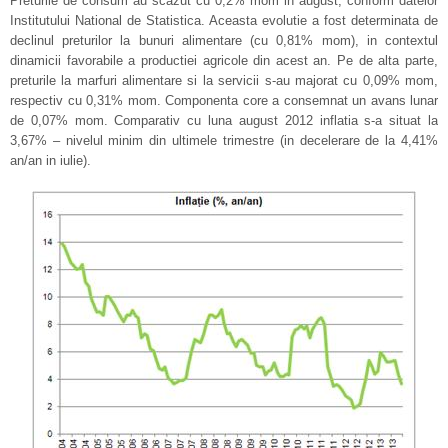
Preturile de consum au scazut cu 0,2% mom in august, conform datelor
Institutului National de Statistica. Aceasta evolutie a fost determinata de
declinul preturilor la bunuri alimentare (cu 0,81% mom), in contextul
dinamicii favorabile a productiei agricole din acest an. Pe de alta parte,
preturile la marfuri alimentare si la servicii s-au majorat cu 0,09% mom,
respectiv cu 0,31% mom. Componenta core a consemnat un avans lunar
de 0,07% mom. Comparativ cu luna august 2012 inflatia s-a situat la
3,67% – nivelul minim din ultimele trimestre (in decelerare de la 4,41%
an/an in iulie).