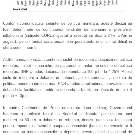
Conform comunicatului sedintei de politica monetara, aceste decizii au
fost determinate de continuarea tendintei de atenuare a presiunilor
inflationiste (indicele CORE2 ajustat a crescut cu doar 2,24% an/an in
august), pe un fundal caracterizat prin persistenta unui climat dificil in
sfera cererii interne.
Astfel, banca centrala a continuat ciclul de reducere a dobanzii de politica
monetara, initiat in luna iulie: pe parcursul ultimelor trei sedinte de politica
monetara BNR a redus dobanda de referinta cu 100 p.b., la 4,25%. Acest
ciclu de reducere a dobanzii de referinta a fost semnalat la sedinta de
politica monetara din luna mai: BNR a redus amplitudinea intervalului intre
dobanda la facilitatea credite si dobanda la facilitatea depozite de la +-4
p.p. la +- 3p.p..
In cadrul Conferintei de Presa organizata dupa sedinta, Guvernatorul
Isarescu a subliniat faptul ca Board-ul a discutat posibilitatea unei
reduceri cu 50 p.b. a dobanzii de referinta, decizie care nu a fost luata
pentru impactul nefavorabil asupra economisirii (bancile comerciale ar fi
continuat sa reduca dobanzile la depozite, acestea fiind deja destul de