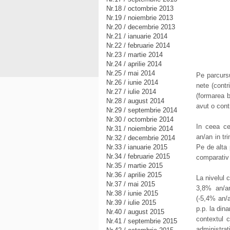
Nr.18 / octombrie 2013
Nr.19 / noiembrie 2013
Nr.20 / decembrie 2013
Nr.21 / ianuarie 2014
Nr.22 / februarie 2014
Nr.23 / martie 2014
Nr.24 / aprilie 2014
Nr.25 / mai 2014
Pe parcursu
Nr.26 / iunie 2014
nete (contr
Nr.27 / iulie 2014
(formarea b
Nr.28 / august 2014
avut o cont
Nr.29 / septembrie 2014
Nr.30 / octombrie 2014
In ceea ce
Nr.31 / noiembrie 2014
an/an in tri
Nr.32 / decembrie 2014
Nr.33 / ianuarie 2015
Pe de alta 
Nr.34 / februarie 2015
comparativ 
Nr.35 / martie 2015
Nr.36 / aprilie 2015
La nivelul 
Nr.37 / mai 2015
3,8% an/an
Nr.38 / iunie 2015
(-5,4% an/a
Nr.39 / iulie 2015
p.p. la di
Nr.40 / august 2015
contextul c
Nr.41 / septembrie 2015
administrat