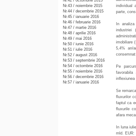
Nr.42 / octombrie 2015
Nr.43 / noiembrie 2015
individual 
Nr.44 / decembrie 2015
parte, cons
Nr.45 / ianuarie 2016
Nr.46 / februarie 2016
In analiza
Nr.47 / martie 2016
industriei
Nr.48 / aprilie 2016
administra
Nr.49 / mai 2016
imobiliare 
Nr.50 / iunie 2016
5,4% an/a
Nr.51 / iulie 2016
consemnat 
Nr.52 / august 2016
Nr.53 / septembrie 2016
Nr.54 / octombrie 2016
Pe parcur
Nr.55 / noiembrie 2016
favorabila
Nr.56 / decembrie 2016
inflexiunea
Nr.57 / ianuarie 2016
Se remarca,
fluxurilor 
faptul ca e
fluxurile c
afara meca
In luna iul
mld. EUR: 