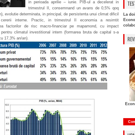
in perioada aprilie – iunie. PIB-ul a decelerat in
TES
trimestrul II, consemnand un avans de 0,5% qoq
, evolutie determinata, in principal, de persistenta unui climat dificil
La doi
Econo
 cererii interne. Practic, in trimestrul II economia a resimtit
colabor
area factorilor de risc macro-financiar pe mapamond, cu impact
 pentru climatul investitional intern (formarea bruta de capital s-a
REV
cu 17,3% an/an).
Econo
Com