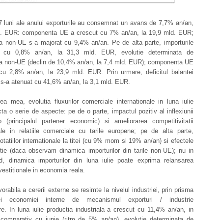
7 luni ale anului exporturile au consemnat un avans de 7,7% an/an,
d. EUR: componenta UE a crescut cu 7% an/an, la 19,9 mld. EUR;
 non-UE s-a majorat cu 9,4% an/an. Pe de alta parte, importurile
 cu 0,8% an/an, la 31,3 mld. EUR, evolutie determinata de
 non-UE (declin de 10,4% an/an, la 7,4 mld. EUR); componenta UE
cu 2,8% an/an, la 23,9 mld. EUR. Prin urmare, deficitul balantei
 s-a atenuat cu 41,6% an/an, la 3,1 mld. EUR.
a mea, evolutia fluxurilor comerciale internationale in luna iulie
cta o serie de aspecte: pe de o parte, impactul pozitiv al inflexiunii
 (principalul partener economic) si ameliorarea competitivitatii
nale in relatiile comerciale cu tarile europene; pe de alta parte,
otatiilor internationale la titei (cu 9% mom si 19% an/an) si efectele
tie (daca observam dinamica importurilor din tarile non-UE); nu in
nd, dinamica importurilor din luna iulie poate exprima relansarea
nvestitionale in economia reala.
vorabila a cererii externe se resimte la nivelul industriei, prin prisma
ei economiei interne de mecanismul exporturi / industrie
re. In luna iulie productia industriala a crescut cu 11,4% an/an, in
 comparativ cu iunie (ritm de 5% an/an), evolutie determinata de