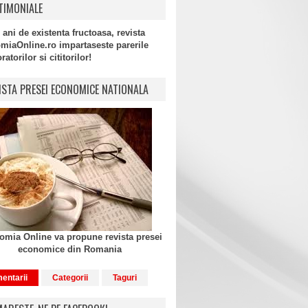
TIMONIALE
 ani de existenta fructoasa, revista
miaOnline.ro impartaseste parerile
atorilor si cititorilor!
ISTA PRESEI ECONOMICE NATIONALA
mia Online va propune revista presei
economice din Romania
entarii
Categorii
Taguri