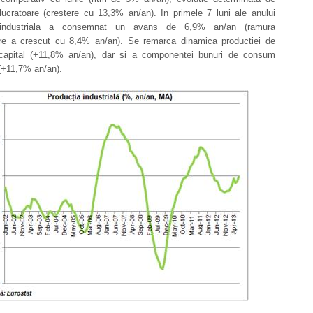
lucratoare (crestere cu 13,3% an/an). In primele 7 luni ale anului
 industriala a consemnat un avans de 6,9% an/an (ramura
are a crescut cu 8,4% an/an). Se remarca dinamica productiei de
capital (+11,8% an/an), dar si a componentei bunuri de consum
(+11,7% an/an).