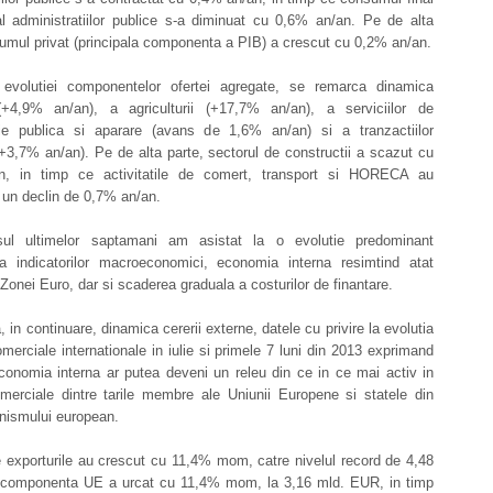
al administratiilor publice s-a diminuat cu 0,6% an/an. Pe de alta
umul privat (principala componenta a PIB) a crescut cu 0,2% an/an.
 evolutiei componentelor ofertei agregate, se remarca dinamica
 (+4,9% an/an), a agriculturii (+17,7% an/an), a serviciilor de
tie publica si aparare (avans de 1,6% an/an) si a tranzactiilor
(+3,7% an/an). Pe de alta parte, sectorul de constructii a scazut cu
n, in timp ce activitatile de comert, transport si HORECA au
un declin de 0,7% an/an.
sul ultimelor saptamani am asistat la o evolutie predominant
 a indicatorilor macroeconomici, economia interna resimtind atat
 Zonei Euro, dar si scaderea graduala a costurilor de finantare.
 in continuare, dinamica cererii externe, datele cu privire la evolutia
comerciale internationale in iulie si primele 7 luni din 2013 exprimand
conomia interna ar putea deveni un releu din ce in ce mai activ in
omerciale dintre tarile membre ale Uniunii Europene si statele din
nismului european.
ie exporturile au crescut cu 11,4% mom, catre nivelul record de 4,48
componenta UE a urcat cu 11,4% mom, la 3,16 mld. EUR, in timp