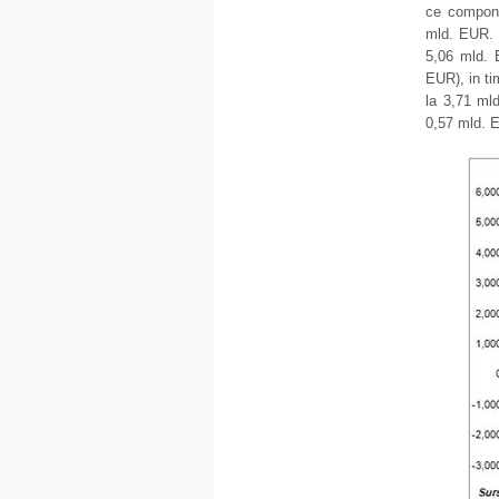
ce compon
mld. EUR. 
5,06 mld.
EUR), in t
la 3,71 mld
0,57 mld. 