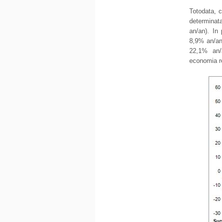
Totodata, c
determinat
an/an). In 
8,9% an/an
22,1% an/a
economia re