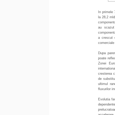
In primele 
la 28,2 ml
componenta
au scazut
componenta
a crescut 
comerciale
Dupa parere
poate refle
Zonei Euro
internatio
cresterea c
de substitu
ultimul ra
fluxurilor i
Evolutia fa
dependent
prelucratoa
accelerare