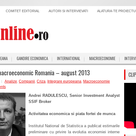
COMITET EDITORIAL
AUTORI SI INTERVIEVATI
ALATURA-TE PROIECTUL
PEANA
GANDIRE ECONOMICA
INTERNATIONAL
MACROECONOMIE
INTERV
macroeconomic Romania – august 2013
CLI
Analize
,
Companii
,
Criza
,
Integrare europeana
,
Macroeconomie
nts
Andrei RADULESCU, Senior Investment Analyst
SSIF Broker
Activitatea economica si piata fortei de munca
Institutul National de Statistica a publicat estimarile
preliminare cu privire la evolutia economiei interne