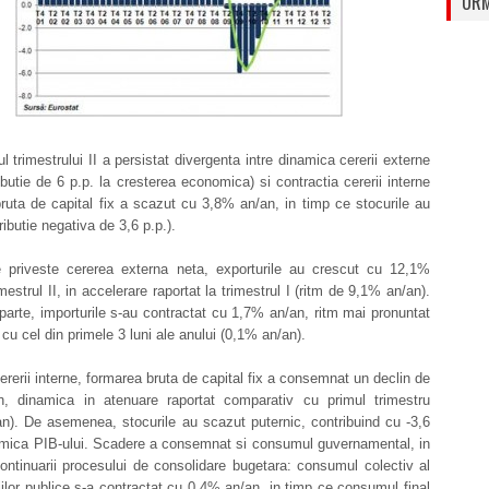
URM
l trimestrului II a persistat divergenta intre dinamica cererii externe
ibutie de 6 p.p. la cresterea economica) si contractia cererii interne
ruta de capital fix a scazut cu 3,8% an/an, in timp ce stocurile au
ributie negativa de 3,6 p.p.).
 priveste cererea externa neta, exporturile au crescut cu 12,1%
mestrul II, in accelerare raportat la trimestrul I (ritm de 9,1% an/an).
parte, importurile s-au contractat cu 1,7% an/an, ritm mai pronuntat
cu cel din primele 3 luni ale anului (0,1% an/an).
cererii interne, formarea bruta de capital fix a consemnat un declin de
, dinamica in atenuare raportat comparativ cu primul trimestru
n). De asemenea, stocurile au scazut puternic, contribuind cu -3,6
namica PIB-ului. Scadere a consemnat si consumul guvernamental, in
ontinuarii procesului de consolidare bugetara: consumul colectiv al
iilor publice s-a contractat cu 0,4% an/an, in timp ce consumul final