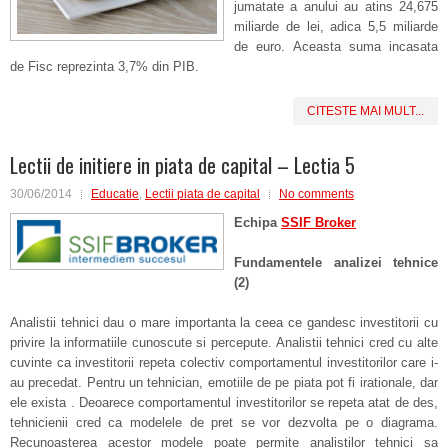
jumatate a anului au atins 24,675
miliarde de lei, adica 5,5 miliarde
de euro. Aceasta suma incasata
de Fisc reprezinta 3,7% din PIB.
CITESTE MAI MULT...
Lectii de initiere in piata de capital – Lectia 5
30/06/2014
Educatie
,
Lectii piata de capital
No comments
Echipa
SSIF Broker
Fundamentele analizei tehnice
(2)
Analistii tehnici dau o mare importanta la ceea ce gandesc investitorii cu
privire la informatiile cunoscute si percepute. Analistii tehnici cred cu alte
cuvinte ca investitorii repeta colectiv comportamentul investitorilor care i-
au precedat. Pentru un tehnician, emotiile de pe piata pot fi irationale, dar
ele exista . Deoarece comportamentul investitorilor se repeta atat de des,
tehnicienii cred ca modelele de pret se vor dezvolta pe o diagrama.
Recunoasterea acestor modele poate permite analistilor tehnici sa