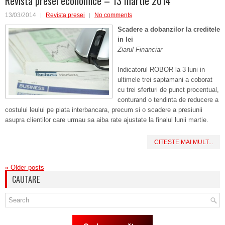
Revista presei economice – 13 martie 2014
13/03/2014
Revista presei
No comments
Scadere a dobanzilor la creditele
in lei
Ziarul Financiar
Indicatorul ROBOR la 3 luni in
ultimele trei saptamani a coborat
cu trei sferturi de punct procentual,
conturand o tendinta de reducere a
costului leului pe piata interbancara, precum si o scadere a presiunii
asupra clientilor care urmau sa aiba rate ajustate la finalul lunii martie.
CITESTE MAI MULT...
«
Older posts
CAUTARE