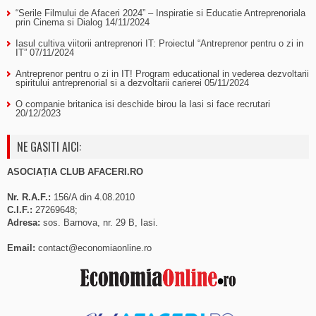
“Serile Filmului de Afaceri 2024” – Inspiratie si Educatie Antreprenoriala
prin Cinema si Dialog
14/11/2024
Iasul cultiva viitorii antreprenori IT: Proiectul “Antreprenor pentru o zi in
IT”
07/11/2024
Antreprenor pentru o zi in IT! Program educational in vederea dezvoltarii
spiritului antreprenorial si a dezvoltarii carierei
05/11/2024
O companie britanica isi deschide birou la Iasi si face recrutari
20/12/2023
NE GASITI AICI:
ASOCIAȚIA CLUB AFACERI.RO
Nr. R.A.F.:
156/A din 4.08.2010
C.I.F.:
27269648;
Adresa:
sos. Barnova, nr. 29 B, Iasi.
Email:
contact@economiaonline.ro