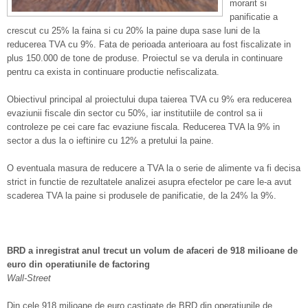
morarit si
panificatie a
crescut cu 25% la faina si cu 20% la paine dupa sase luni de la
reducerea TVA cu 9%. Fata de perioada anterioara au fost fiscalizate in
plus 150.000 de tone de produse.
Proiectul se va derula in continuare
pentru ca exista in continuare productie nefiscalizata.
Obiectivul principal al proiectului dupa taierea TVA cu 9% era reducerea
evaziunii fiscale din sector cu 50%, iar institutiile de control sa ii
controleze pe cei care fac evaziune fiscala. Reducerea TVA la 9% in
sector a dus la o ieftinire cu 12% a pretului la paine.
O eventuala masura de reducere a TVA la o serie de alimente va fi decisa
strict in functie de rezultatele analizei asupra efectelor pe care le-a avut
scaderea TVA la paine si produsele de panificatie, de la 24% la 9%.
BRD a inregistrat anul trecut un volum de afaceri de 918 milioane de
euro din operatiunile de factoring
Wall-Street
Din cele 918 milioane de euro castigate de BRD din operatiunile de