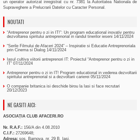
un operator autorizat inregistrat cu nr. 7381 la Autoritatea Nationala de
Supraveghere a Prelucrarii Datelor cu Caracter Personal.
NOUTATI
“Antreprenor pentru o zi in IT!”: Un program educational inovativ pentru
dezvoltarea spiritului antreprenorial in randul tinerilor ieseni
14/11/2024
“Serile Filmului de Afaceri 2024” – Inspiratie si Educatie Antreprenoriala
prin Cinema si Dialog
14/11/2024
Iasul cultiva viitorii antreprenori IT: Proiectul “Antreprenor pentru o zi in
IT”
07/11/2024
Antreprenor pentru o zi in IT! Program educational in vederea dezvoltarii
spiritului antreprenorial si a dezvoltarii carierei
05/11/2024
O companie britanica isi deschide birou la Iasi si face recrutari
20/12/2023
NE GASITI AICI:
ASOCIAȚIA CLUB AFACERI.RO
Nr. R.A.F.:
156/A din 4.08.2010
C.I.F.:
27269648;
Adresa:
sos. Barnova, nr. 29 B, Iasi.