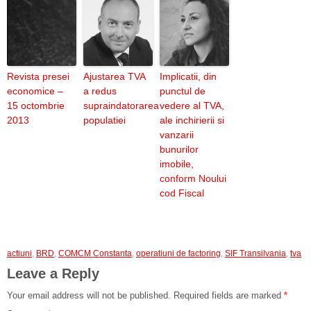
Revista presei
Ajustarea TVA
Implicatii, din
economice –
a redus
punctul de
15 octombrie
supraindatorarea
vedere al TVA,
2013
populatiei
ale inchirierii si
vanzarii
bunurilor
imobile,
conform Noului
cod Fiscal
actiuni
,
BRD
,
COMCM Constanta
,
operatiuni de factoring
,
SIF Transilvania
,
tva
Leave a Reply
Your email address will not be published.
Required fields are marked
*