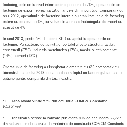
factoring, cele de la nivel intern detin o pondere de 76%, operatiunile de
factoring de export reprezinta 19%, iar cele din import 5%. Comparativ cu
anul 2012, operatiunile de factoring intern s-au stabilizat, cele de factoring
extern au crescut cu 6%, iar volumele aferente factoringului de import au
scazut cu 4%.
In anul 2013, peste 450 de clienti BRD au apelat la operatiunile de
factoring. Pe sectoare de activitate, portofoliul este structurat astfel:
constructii (27%), industria metalurgica (17%), masini si echipamente
(14%), comert (13%).
Operatiunile de factoring au inregistrat o crestere cu 6% comparativ cu
trimestrul I al anului 2013, ceea ce denota faptul ca factoringul ramane o
optiune pentru companiile din tara noastra.
SIF Transilvania vinde 57% din actiunile COMCM Constanta
Wall-Street
SIF Transilvania scoate la vanzare prin oferta publica secundara 56,72%
din actiunile producatorului de materiale de constructii COMCM Constanta