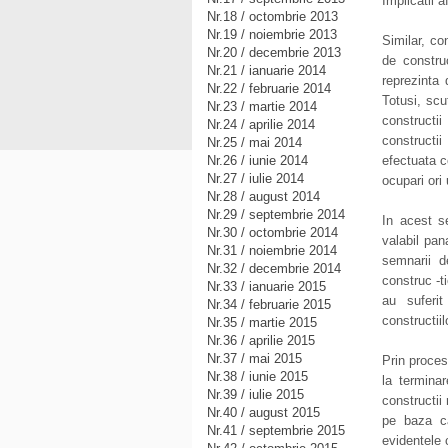
Implicatii 
Nr.18 / octombrie 2013
Nr.19 / noiembrie 2013
Similar, con
Nr.20 / decembrie 2013
de construc
Nr.21 / ianuarie 2014
reprezinta
Nr.22 / februarie 2014
Totusi, scu
Nr.23 / martie 2014
constructi
Nr.24 / aprilie 2014
constructi
Nr.25 / mai 2014
Nr.26 / iunie 2014
efectuata c
Nr.27 / iulie 2014
ocupari ori 
Nr.28 / august 2014
Nr.29 / septembrie 2014
In acest s
Nr.30 / octombrie 2014
valabil pan
Nr.31 / noiembrie 2014
semnarii d
Nr.32 / decembrie 2014
construc -ti
Nr.33 / ianuarie 2015
au suferit
Nr.34 / februarie 2015
constructiil
Nr.35 / martie 2015
Nr.36 / aprilie 2015
Nr.37 / mai 2015
Prin proces
Nr.38 / iunie 2015
la terminar
Nr.39 / iulie 2015
constructii
Nr.40 / august 2015
pe baza ca
Nr.41 / septembrie 2015
evidentele 