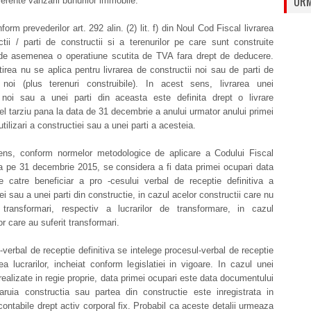
URM
aferente vanzarii bunurilor immobile.
form prevederilor art. 292 alin. (2) lit. f) din Noul Cod Fiscal livrarea
tii / parti de constructii si a terenurilor pe care sunt construite
 de asemenea o operatiune scutita de TVA fara drept de deducere.
tirea nu se aplica pentru livrarea de constructii noi sau de parti de
i noi (plus terenuri construibile). In acest sens, livrarea unei
i noi sau a unei parti din aceasta este definita drept o livrare
el tarziu pana la data de 31 decembrie a anului urmator anului primei
utilizari a constructiei sau a unei parti a acesteia.
ens, conform normelor metodologice de aplicare a Codului Fiscal
a pe 31 decembrie 2015, se considera a fi data primei ocupari data
e catre beneficiar a pro -cesului verbal de receptie definitiva a
ei sau a unei parti din constructie, in cazul acelor constructii care nu
 transformari, respectiv a lucrarilor de transformare, in cazul
or care au suferit transformari.
-verbal de receptie definitiva se intelege procesul-verbal de receptie
ea lucrarilor, incheiat conform legislatiei in vigoare. In cazul unei
 realizate in regie proprie, data primei ocupari este data documentului
ruia constructia sau partea din constructie este inregistrata in
contabile drept activ corporal fix. Probabil ca aceste detalii urmeaza