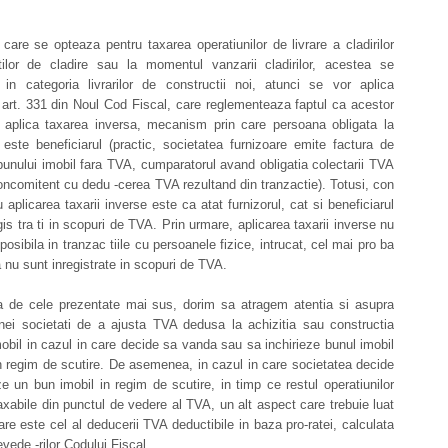
 care se opteaza pentru taxarea operatiunilor de livrare a cladirilor
ilor de cladire sau la momentul vanzarii cladirilor, acestea se
 in categoria livrarilor de constructii noi, atunci se vor aplica
 art. 331 din Noul Cod Fiscal, care reglementeaza faptul ca acestor
se aplica taxarea inversa, mecanism prin care persoana obligata la
 este beneficiarul (practic, societatea furnizoare emite factura de
unului imobil fara TVA, cumparatorul avand obligatia colectarii TVA
oncomitent cu dedu -cerea TVA rezultand din tranzactie). Totusi, con
u aplicarea taxarii inverse este ca atat furnizorul, cat si beneficiarul
 gis tra ti in scopuri de TVA. Prin urmare, aplicarea taxarii inverse nu
posibila in tranzac tiile cu persoanele fizice, intrucat, cel mai pro ba
a nu sunt inregistrate in scopuri de TVA.
ta de cele prezentate mai sus, dorim sa atragem atentia si asupra
unei societati de a ajusta TVA dedusa la achizitia sau constructia
obil in cazul in care decide sa vanda sau sa inchirieze bunul imobil
n regim de scutire. De asemenea, in cazul in care societatea decide
ze un bun imobil in regim de scutire, in timp ce restul operatiunilor
axabile din punctul de vedere al TVA, un alt aspect care trebuie luat
are este cel al deducerii TVA deductibile in baza pro-ratei, calculata
vede -rilor Codului Fiscal.