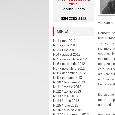
2017
Aparitie lunara
ISSN 2285-2182
vanzare a b
ARHIVA
Conform pre
bunuri imob
Nr.1 / mai 2012
Totusi, ori
Nr.2 / iunie 2012
inchiriere 
Nr.3 / iulie 2012
optiune. N
Nr.4 / august 2012
inchiriere
Nr.5 / septembrie 2012
Nr.6 / octombrie 2012
opteaza pen
Nr.7 / noiembrie 2012
este unul s
Nr.8 / decembrie 2012
art. 292 al
Nr.9 / ianuarie 2013
nr. 1 la no
Nr.10 / februarie 2013
Fiscal vala
Nr.11 / martie 2013
Nr.12 / aprilie 2013
De asemene
Nr.13 / mai 2013
taxare a op
Nr.14 / iunie 2013
autoritatile 
Nr.15 / iulie 2013
Nr.16 / august 2013
Nr.17 / septembrie 2013