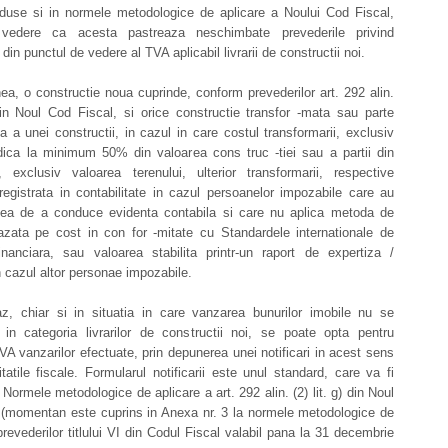
roduse si in normele metodologice de aplicare a Noului Cod Fiscal,
vedere ca acesta pastreaza neschimbate prevederile privind
din punctul de vedere al TVA aplicabil livrarii de constructii noi.
, o constructie noua cuprinde, conform prevederilor art. 292 alin.
 din Noul Cod Fiscal, si orice constructie transfor -mata sau parte
a a unei constructii, in cazul in care costul transformarii, exclusiv
idica la minimum 50% din valoarea cons truc -tiei sau a partii din
e, exclusiv valoarea terenului, ulterior transformarii, respective
registrata in contabilitate in cazul persoanelor impozabile care au
tatea de a conduce evidenta contabila si care nu aplica metoda de
azata pe cost in con for -mitate cu Standardele internationale de
financiara, sau valoarea stabilita printr-un raport de expertiza /
n cazul altor personae impozabile.
az, chiar si in situatia in care vanzarea bunurilor imobile nu se
 in categoria livrarilor de constructii noi, se poate opta pentru
VA vanzarilor efectuate, prin depunerea unei notificari in acest sens
itatile fiscale. Formularul notificarii este unul standard, care va fi
 Normele metodologice de aplicare a art. 292 alin. (2) lit. g) din Noul
 (momentan este cuprins in Anexa nr. 3 la normele metodologice de
prevederilor titlului VI din Codul Fiscal valabil pana la 31 decembrie