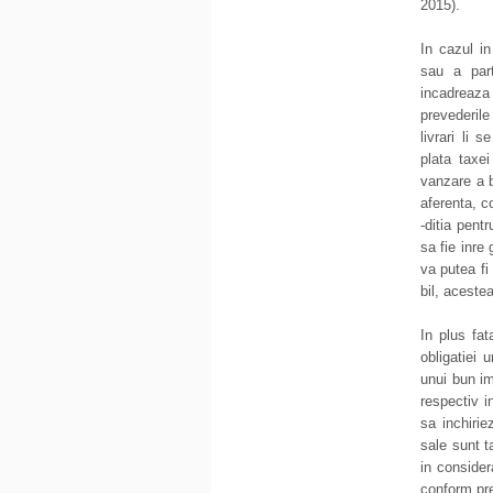
2015).
In cazul in
sau a part
incadreaza
prevederile
livrari li 
plata taxei
vanzare a b
aferenta, c
-ditia pentr
sa fie inre
va putea fi 
bil, aceste
In plus fa
obligatiei 
unui bun im
respectiv i
sa inchirie
sale sunt t
in consider
conform pre