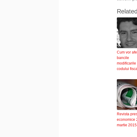
Relate
Cum vor afe
bancile
modificarile
codului fisc
Revista pre
economice 
martie 2015