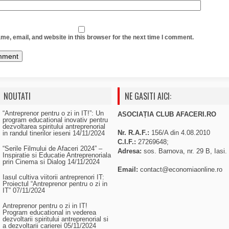
e, email, and website in this browser for the next time I comment.
NOUTATI
NE GASITI AICI:
“Antreprenor pentru o zi in IT!”: Un
ASOCIAȚIA CLUB AFACERI.RO
program educational inovativ pentru
dezvoltarea spiritului antreprenorial
Nr. R.A.F.:
156/A din 4.08.2010
in randul tinerilor ieseni
14/11/2024
C.I.F.:
27269648;
“Serile Filmului de Afaceri 2024” –
Adresa:
sos. Barnova, nr. 29 B, Iasi.
Inspiratie si Educatie Antreprenoriala
prin Cinema si Dialog
14/11/2024
Email:
contact@economiaonline.ro
Iasul cultiva viitorii antreprenori IT:
Proiectul “Antreprenor pentru o zi in
IT”
07/11/2024
Antreprenor pentru o zi in IT!
Program educational in vederea
dezvoltarii spiritului antreprenorial si
a dezvoltarii carierei
05/11/2024