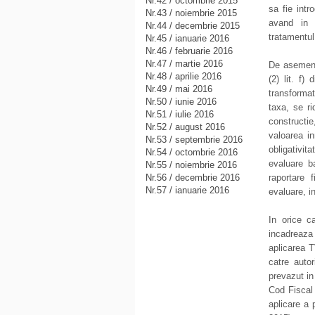
Nr.42 / octombrie 2015
sa fie int
Nr.43 / noiembrie 2015
avand in 
Nr.44 / decembrie 2015
tratamentul 
Nr.45 / ianuarie 2016
Nr.46 / februarie 2016
Nr.47 / martie 2016
De asemenea
Nr.48 / aprilie 2016
(2) lit. f)
Nr.49 / mai 2016
transformat
Nr.50 / iunie 2016
taxa, se r
Nr.51 / iulie 2016
constructi
Nr.52 / august 2016
valoarea in
Nr.53 / septembrie 2016
obligativi
Nr.54 / octombrie 2016
evaluare b
Nr.55 / noiembrie 2016
Nr.56 / decembrie 2016
raportare 
Nr.57 / ianuarie 2016
evaluare, i
In orice c
incadreaza
aplicarea T
catre autor
prevazut in
Cod Fiscal
aplicare a 