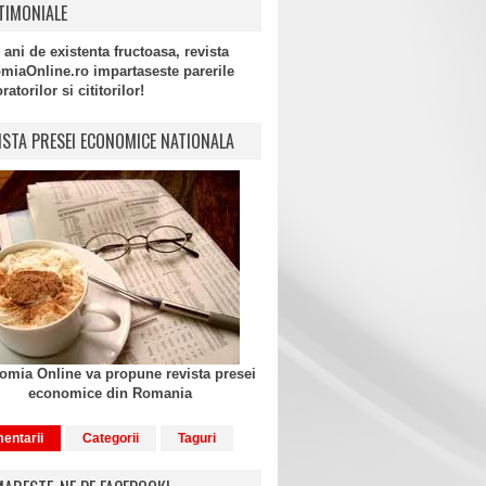
TIMONIALE
 ani de existenta fructoasa, revista
miaOnline.ro impartaseste parerile
atorilor si cititorilor!
ISTA PRESEI ECONOMICE NATIONALA
mia Online va propune revista presei
economice din Romania
entarii
Categorii
Taguri