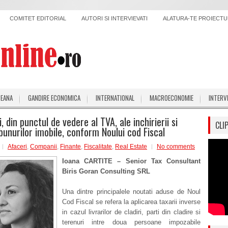
COMITET EDITORIAL
AUTORI SI INTERVIEVATI
ALATURA-TE PROIECTUL
PEANA
GANDIRE ECONOMICA
INTERNATIONAL
MACROECONOMIE
INTERV
i, din punctul de vedere al TVA, ale inchirierii si
CLI
 bunurilor imobile, conform Noului cod Fiscal
Afaceri
,
Companii
,
Finante
,
Fiscalitate
,
Real Estate
No comments
Ioana CARTITE – Senior Tax Consultant
Biris Goran Consulting SRL
Una dintre principalele noutati aduse de Noul
Cod Fiscal se refera la aplicarea taxarii inverse
in cazul livrarilor de cladiri, parti din cladire si
terenuri intre doua persoane impozabile