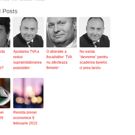
d Posts
cta
Ajustarea TVA a
O aberatie a
Nu exista
redus
fiscalistilor: TVA
“devreme” pentru
supraindatorarea
nu afecteaza
scaderea taxelor,
al?
populatiei
firmele!
ci prea tarziu
sei
Revista presei
26
economice 9
februarie 2015