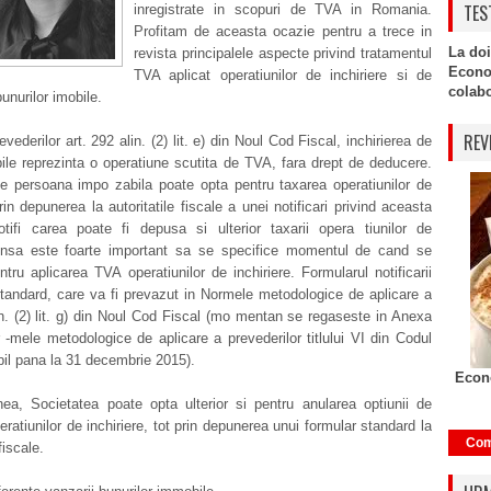
TES
inregistrate in scopuri de TVA in Romania.
Profitam de aceasta ocazie pentru a trece in
La doi
revista principalele aspecte privind tratamentul
Econo
TVA aplicat operatiunilor de inchiriere si de
colabor
unurilor imobile.
REV
vederilor art. 292 alin. (2) lit. e) din Noul Cod Fiscal, inchirierea de
ile reprezinta o operatiune scutita de TVA, fara drept de deducere.
ce persoana impo zabila poate opta pentru taxarea operatiunilor de
prin depunerea la autoritatile fiscale a unei notificari privind aceasta
otifi carea poate fi depusa si ulterior taxarii opera tiunilor de
, insa este foarte important sa se specifice momentul de cand se
tru aplicarea TVA operatiunilor de inchiriere. Formularul notificarii
tandard, care va fi prevazut in Normele metodologice de aplicare a
in. (2) lit. g) din Noul Cod Fiscal (mo mentan se regaseste in Anexa
r -mele metodologice de aplicare a prevederilor titlului VI din Codul
bil pana la 31 decembrie 2015).
Econo
a, Societatea poate opta ulterior si pentru anularea optiunii de
eratiunilor de inchiriere, tot prin depunerea unui formular standard la
Com
fiscale.