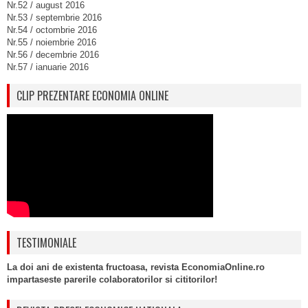
Nr.52 / august 2016
Nr.53 / septembrie 2016
Nr.54 / octombrie 2016
Nr.55 / noiembrie 2016
Nr.56 / decembrie 2016
Nr.57 / ianuarie 2016
CLIP PREZENTARE ECONOMIA ONLINE
TESTIMONIALE
La doi ani de existenta fructoasa, revista EconomiaOnline.ro
impartaseste parerile colaboratorilor si cititorilor!