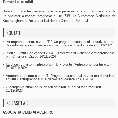
Termeni si conditii
-----------------------------------------------------
Datele cu caracter personal colectate pe acest site sunt administrate de
un operator autorizat inregistrat cu nr. 7381 la Autoritatea Nationala de
Supraveghere a Prelucrarii Datelor cu Caracter Personal.
NOUTATI
“Antreprenor pentru o zi in IT!”: Un program educational inovativ pentru
dezvoltarea spiritului antreprenorial in randul tinerilor ieseni
14/11/2024
“Serile Filmului de Afaceri 2024” – Inspiratie si Educatie Antreprenoriala
prin Cinema si Dialog
14/11/2024
Iasul cultiva viitorii antreprenori IT: Proiectul “Antreprenor pentru o zi in
IT”
07/11/2024
Antreprenor pentru o zi in IT! Program educational in vederea dezvoltarii
spiritului antreprenorial si a dezvoltarii carierei
05/11/2024
O companie britanica isi deschide birou la Iasi si face recrutari
20/12/2023
NE GASITI AICI:
ASOCIAȚIA CLUB AFACERI.RO