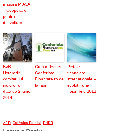
masura M3/3A
– Cooperare
pentru
dezvoltare
BVB –
Cum a decurs
Pietele
Hotararile
Conferinta
financiare
comitetului
Finantare.ro de
internationale –
indicilor din
la Iasi
evolutii luna
data de 2 iunie
noiembrie 2012
2014
AFIR
,
Gal Valea Prutului
,
PNDR