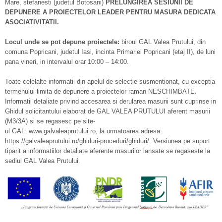
Mare, stefanesti (judetul Botosani)
PRELUNGIREA SESIUNII DE
DEPUNERE A PROIECTELOR LEADER PENTRU MASURA DEDICATA
ASOCIATIVITATII.
Locul unde se pot depune proiectele:
biroul GAL Valea Prutului, din
comuna Popricani, judetul Iasi, incinta Primariei Popricani (etaj II), de luni
pana vineri, in intervalul orar 10:00 – 14:00.
Toate celelalte informatii din apelul de selectie susmentionat, cu exceptia
termenului limita de depunere a proiectelor raman NESCHIMBATE.
Informatii detaliate privind accesarea si derularea masurii sunt cuprinse in
Ghidul solicitantului elaborat de GAL VALEA PRUTULUI aferent masurii
(M3/3A) si se regasesc pe site-
ul GAL: www.galvaleaprutului.ro, la urmatoarea adresa:
https://galvaleaprutului.ro/ghiduri-proceduri/ghiduri/. Versiunea pe suport
tiparit a informatiilor detaliate aferente masurilor lansate se regaseste la
sediul GAL Valea Prutului.