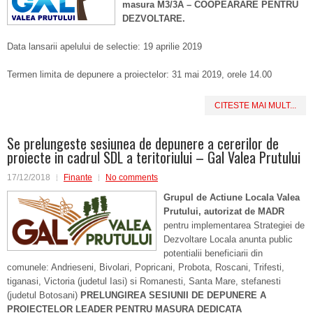
masura M3/3A – COOPEARARE PENTRU
DEZVOLTARE.
Data lansarii apelului de selectie: 19 aprilie 2019
Termen limita de depunere a proiectelor: 31 mai 2019, orele 14.00
CITESTE MAI MULT...
Se prelungeste sesiunea de depunere a cererilor de
proiecte in cadrul SDL a teritoriului – Gal Valea Prutului
17/12/2018
Finante
No comments
Grupul de Actiune Locala Valea
Prutului, autorizat de MADR
pentru implementarea Strategiei de
Dezvoltare Locala anunta public
potentialii beneficiarii din
comunele: Andrieseni, Bivolari, Popricani, Probota, Roscani, Trifesti,
tiganasi, Victoria (judetul Iasi) si Romanesti, Santa Mare, stefanesti
(judetul Botosani)
PRELUNGIREA SESIUNII DE DEPUNERE A
PROIECTELOR LEADER PENTRU MASURA DEDICATA