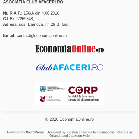
ASOCIAȚIA CLUB AFACERI.RO
Nr. R.A.F.:
156/A din 4.08.2010
C.I.F.:
27269648;
Adresa:
sos. Barnova, nr. 29 B, Iasi.
Email:
contact@economiaonline.ro
© 2026
EconomiaOnline.ro
Powered by
WordPress
| Designed by:
Boston
| Thanks to
Indianapolis
,
Resorts in
Orlando
and
Jackson Hole