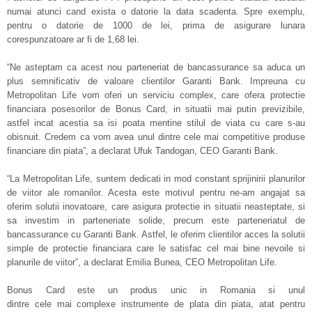
numai atunci cand exista o datorie la data scadenta. Spre exemplu,
pentru o datorie de 1000 de lei, prima de asigurare lunara
corespunzatoare ar fi de 1,68 lei.
“Ne asteptam ca acest nou parteneriat de bancassurance sa aduca un
plus semnificativ de valoare clientilor Garanti Bank. Impreuna cu
Metropolitan Life vom oferi un serviciu complex, care ofera protectie
financiara posesorilor de Bonus Card, in situatii mai putin previzibile,
astfel incat acestia sa isi poata mentine stilul de viata cu care s-au
obisnuit. Credem ca vom avea unul dintre cele mai competitive produse
financiare din piata”, a declarat Ufuk Tandogan, CEO Garanti Bank.
“La Metropolitan Life, suntem dedicati in mod constant sprijinirii planurilor
de viitor ale romanilor. Acesta este motivul pentru ne-am angajat sa
oferim solutii inovatoare, care asigura protectie in situatii neasteptate, si
sa investim in parteneriate solide, precum este parteneriatul de
bancassurance cu Garanti Bank. Astfel, le oferim clientilor acces la solutii
simple de protectie financiara care le satisfac cel mai bine nevoile si
planurile de viitor”, a declarat Emilia Bunea, CEO Metropolitan Life.
Bonus Card este un produs unic in Romania si unul
dintre cele mai complexe instrumente de plata din piata, atat pentru