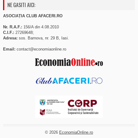
NE GASITI AICI:
ASOCIAȚIA CLUB AFACERI.RO
Nr. R.A.F.:
156/A din 4.08.2010
C.I.F.:
27269648;
Adresa:
sos. Barnova, nr. 29 B, Iasi.
Email:
contact@economiaonline.ro
© 2026
EconomiaOnline.ro