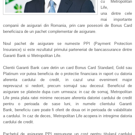
cu Metropolitan
Life,
una dintre cele
mai importante
companii de asigurari din Romania, prin care posesorii de Bonus Card
beneficiaza de un pachet complementar de asigurare.
Noul pachet de asigurare se numeste PPI (Payment Protection
Insurance) si este rezultatul primului parteneriat de bancassurance dintre
Garanti Bank si Metropolitan Life.
Clientii Garanti Bank care detin un card Bonus Card Standard, Gold sau
Platinum vor putea beneficia de o protectie financiara in raport cu datoria
aferenta cardului de credit, in cazul unui eveniment major
neprevazut si nedorit, precum somajul sau decesul. Beneficiul de
asigurare se plateste dupa cum urmeaza: in caz de somaj, Metropolitan
Life preia plata ratei minime necesare aferenta datoriei cardului de credit
pentru o perioada de sase luni, in numele clientului Garanti
Bank, beneficiu care poate fi oferit de doua ori in perioada de valabilitate
a cardului. In caz de deces, Metropolitan Life acopera in intregime datoria
cardului de credit.
Pachetul de asigurare PPI presupune un cost pentru titularul cardului