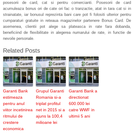
posesorii de card, cat si pentru comercianti. Posesorii de card
acumuleaza bonus ori de cate ori fac o tranzactie, atat in tara cat si in
strainatate, iar bonusul reprezinta bani care pot fi folositi ulterior pentru
cumparaturi gratuite in reteaua magazinelor partenere Bonus Card. De
asemenea, clientii pot alege sa plateasca in rate fara dobanda,
beneficiind de flexibilitate in alegerea numarului de rate, in functie de
nevoile personale.
Related Posts
Garanti Bank
Grupul Garanti
Garanti Bank a
estimeaza
Romania si-a
directionat
pentru anul
triplat profitul
600.000 lei
viitor incetinirea
net in 2015 si a
catre WWF in
ritmului de
ajuns la 100,4
ultimii 5 ani
crestere
milioane lei
economica