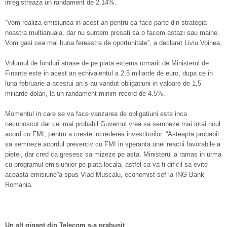
inregistreaza un randament de 2.14%.
“Vom realiza emisiunea in acest an pentru ca face parte din strategia
noastra multianuala, dar nu suntem presati sa o facem astazi sau maine.
Vom gasi cea mai buna fereastra de oportunitate”, a declarat Liviu Voinea,
Volumul de fonduri atrase de pe piata externa urmarit de Ministerul de
Finante este in acest an echivalentul a 2,5 miliarde de euro, dupa ce in
luna februarie a acestui an s-au vandut obligatiuni in valoare de 1,5
miliarde dolari, la un randament minim record de 4.5%.
Momentul in care se va face vanzarea de obligatiuni este inca
necunoscut dar cel mai probabil Guvernul vrea sa semneze mai intai noul
acord cu FMI, pentru a creste increderea investitorilor. “Asteapta probabil
sa semneze acordul preventiv cu FMI in speranta unei reactii favorabile a
pietei, dar cred ca gresesc sa mizeze pe asta. Ministerul a ramas in urma
cu programul emisiunilor pe piata locala, astfel ca va fi dificil sa evite
aceasta emisiune”a spus Vlad Muscalu, economist-sef la ING Bank
Romania.
Un alt gigant din Telecom s-a prabusit