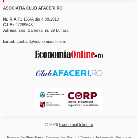
ASOCIAȚIA CLUB AFACERI.RO
Nr. R.A.F.:
156/A din 4.08.2010
C.I.F.:
27269648;
Adresa:
sos. Barnova, nr. 29 B, Iasi.
Email:
contact@economiaonline.ro
© 2026
EconomiaOnline.ro
Powered by
WordPress
| Designed by:
Boston
| Thanks to
Indianapolis
,
Resorts in