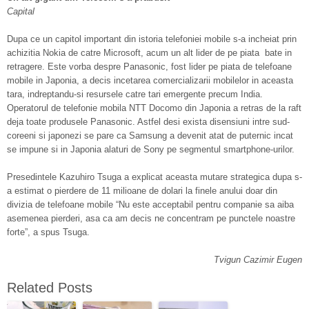
Capital
Dupa ce un capitol important din istoria telefoniei mobile s-a incheiat prin
achizitia Nokia de catre Microsoft, acum un alt lider de pe piata bate in
retragere. Este vorba despre Panasonic, fost lider pe piata de telefoane
mobile in Japonia, a decis incetarea comercializarii mobilelor in aceasta
tara, indreptandu-si resursele catre tari emergente precum India.
Operatorul de telefonie mobila NTT Docomo din Japonia a retras de la raft
deja toate produsele Panasonic. Astfel desi exista disensiuni intre sud-
coreeni si japonezi se pare ca Samsung a devenit atat de puternic incat
se impune si in Japonia alaturi de Sony pe segmentul smartphone-urilor.
Presedintele Kazuhiro Tsuga a explicat aceasta mutare strategica dupa s-
a estimat o pierdere de 11 milioane de dolari la finele anului doar din
divizia de telefoane mobile “Nu este acceptabil pentru companie sa aiba
asemenea pierderi, asa ca am decis ne concentram pe punctele noastre
forte”, a spus Tsuga.
Tvigun Cazimir Eugen
Related Posts