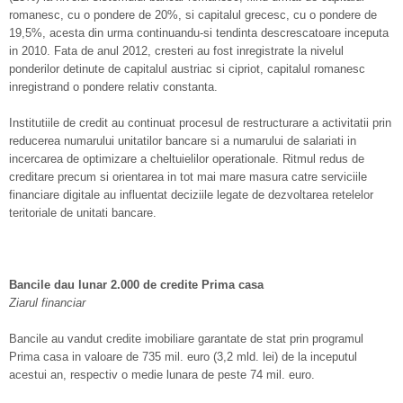
romanesc, cu o pondere de 20%, si capitalul grecesc, cu o pondere de
19,5%, acesta din urma continuandu-si tendinta descrescatoare inceputa
in 2010. Fata de anul 2012, cresteri au fost inregistrate la nivelul
ponderilor detinute de capitalul austriac si cipriot, capitalul romanesc
inregistrand o pondere relativ constanta.
Institutiile de credit au continuat procesul de restructurare a activitatii prin
reducerea numarului unitatilor bancare si a numarului de salariati in
incercarea de optimizare a cheltuielilor operationale. Ritmul redus de
creditare precum si orientarea in tot mai mare masura catre serviciile
financiare digitale au influentat deciziile legate de dezvoltarea retelelor
teritoriale de unitati bancare.
Bancile dau lunar 2.000 de credite Prima casa
Ziarul financiar
Bancile au vandut credite imobiliare garantate de stat prin programul
Prima casa in valoare de 735 mil. euro (3,2 mld. lei) de la inceputul
acestui an, respectiv o medie lunara de peste 74 mil. euro.