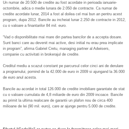
Un numar de 20.500 de credite au fost acordate in perioada ianuarie-
octombrie, adica o medie lunara de 2.050 de contracte. Ca numar de
credite acordate lunar, 2014 a fost al doilea cel mai bun an pentru acest
program, dupa 2012. Bancile au incheiat lunar 2.250 de contracte in 2012,
cu o valoare a finantarilor 84 mil. euro.
“Vad o disponibilitate mai mare din partea bancilor de a accepta dosare.
Sunt banci care au devenit mai active, desi initial nu erau prea implicate
in program”, afirma Gabriel Cretu, managing partner al Adwisers,
companie cu activitati in brokerajul de credite.
Creditul mediu a scazut constant pe parcursul celor cinci ani de derulare
a programului, pornind de la 42.000 de euro in 2009 si ajungand la 36.000
de euro anul acesta.
Bancile au acordat in total 126.000 de credite imobiliare garantate de stat
cu o valoare cumulata de 4,8 miliarde de euro din 2009 incoace. Bancile
au primit la ultima realocare de garantii un plafon nou de circa 400
milioane de lei (90 mil. euro), care ar ajunge pentru 5.000 de credite.