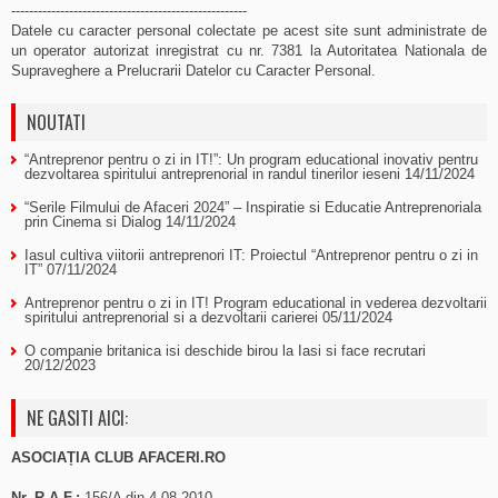
-----------------------------------------------------
Datele cu caracter personal colectate pe acest site sunt administrate de
un operator autorizat inregistrat cu nr. 7381 la Autoritatea Nationala de
Supraveghere a Prelucrarii Datelor cu Caracter Personal.
NOUTATI
“Antreprenor pentru o zi in IT!”: Un program educational inovativ pentru
dezvoltarea spiritului antreprenorial in randul tinerilor ieseni
14/11/2024
“Serile Filmului de Afaceri 2024” – Inspiratie si Educatie Antreprenoriala
prin Cinema si Dialog
14/11/2024
Iasul cultiva viitorii antreprenori IT: Proiectul “Antreprenor pentru o zi in
IT”
07/11/2024
Antreprenor pentru o zi in IT! Program educational in vederea dezvoltarii
spiritului antreprenorial si a dezvoltarii carierei
05/11/2024
O companie britanica isi deschide birou la Iasi si face recrutari
20/12/2023
NE GASITI AICI:
ASOCIAȚIA CLUB AFACERI.RO
Nr. R.A.F.:
156/A din 4.08.2010