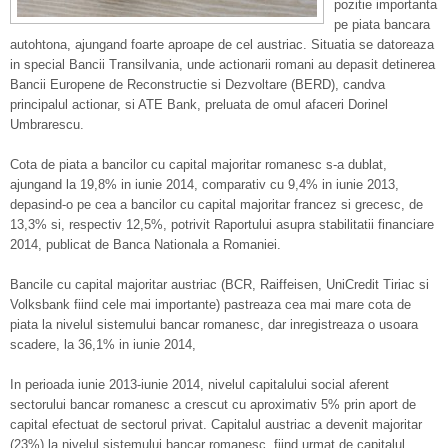
pozitie importanta
pe piata bancara
autohtona, ajungand foarte aproape de cel austriac. Situatia se datoreaza
in special Bancii Transilvania, unde actionarii romani au depasit detinerea
Bancii Europene de Reconstructie si Dezvoltare (BERD), candva
principalul actionar, si ATE Bank, preluata de omul afaceri Dorinel
Umbrarescu.
Cota de piata a bancilor cu capital majoritar romanesc s-a dublat,
ajungand la 19,8% in iunie 2014, comparativ cu 9,4% in iunie 2013,
depasind-o pe cea a bancilor cu capital majoritar francez si grecesc, de
13,3% si, respectiv 12,5%, potrivit Raportului asupra stabilitatii financiare
2014, publicat de Banca Nationala a Romaniei.
Bancile cu capital majoritar austriac (BCR, Raiffeisen, UniCredit Tiriac si
Volksbank fiind cele mai importante) pastreaza cea mai mare cota de
piata la nivelul sistemului bancar romanesc, dar inregistreaza o usoara
scadere, la 36,1% in iunie 2014,
In perioada iunie 2013-iunie 2014, nivelul capitalului social aferent
sectorului bancar romanesc a crescut cu aproximativ 5% prin aport de
capital efectuat de sectorul privat. Capitalul austriac a devenit majoritar
(23%) la nivelul sistemului bancar romanesc, fiind urmat de capitalul