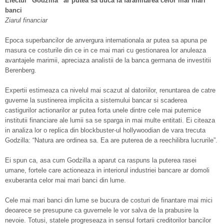
Efectul “Godzilla” ar putea sa duca la faramitarea celor mai mari
banci
Ziarul financiar
Epoca superbancilor de anvergura internationala ar putea sa apuna pe
masura ce costurile din ce in ce mai mari cu gestionarea lor anuleaza
avantajele marimii, apreciaza analistii de la banca germana de investitii
Berenberg.
Expertii estimeaza ca nivelul mai scazut al datoriilor, renuntarea de catre
guverne la sustinerea implicita a sistemului bancar si scaderea
castigurilor actionarilor ar putea forta unele dintre cele mai puternice
institutii financiare ale lumii sa se sparga in mai multe entitati. Ei citeaza
in analiza lor o replica din blockbuster-ul hollywoodian de vara trecuta
Godzilla: “Natura are ordinea sa. Ea are puterea de a reechilibra lucrurile”.
Ei spun ca, asa cum Godzilla a aparut ca raspuns la puterea rasei
umane, fortele care actioneaza in interiorul industriei bancare ar domoli
exuberanta celor mai mari banci din lume.
Cele mai mari banci din lume se bucura de costuri de finantare mai mici
deoarece se presupune ca guvernele le vor salva de la prabusire la
nevoie. Totusi, statele progreseaza in sensul fortarii creditorilor bancilor