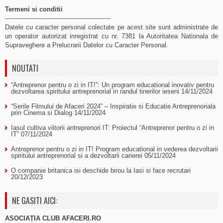
Termeni si conditii
-----------------------------------------------------
Datele cu caracter personal colectate pe acest site sunt administrate de
un operator autorizat inregistrat cu nr. 7381 la Autoritatea Nationala de
Supraveghere a Prelucrarii Datelor cu Caracter Personal.
NOUTATI
“Antreprenor pentru o zi in IT!”: Un program educational inovativ pentru
dezvoltarea spiritului antreprenorial in randul tinerilor ieseni
14/11/2024
“Serile Filmului de Afaceri 2024” – Inspiratie si Educatie Antreprenoriala
prin Cinema si Dialog
14/11/2024
Iasul cultiva viitorii antreprenori IT: Proiectul “Antreprenor pentru o zi in
IT”
07/11/2024
Antreprenor pentru o zi in IT! Program educational in vederea dezvoltarii
spiritului antreprenorial si a dezvoltarii carierei
05/11/2024
O companie britanica isi deschide birou la Iasi si face recrutari
20/12/2023
NE GASITI AICI:
ASOCIAȚIA CLUB AFACERI.RO