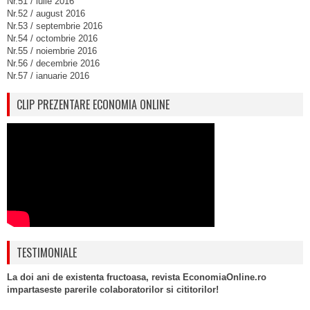
Nr.51 / iulie 2016
Nr.52 / august 2016
Nr.53 / septembrie 2016
Nr.54 / octombrie 2016
Nr.55 / noiembrie 2016
Nr.56 / decembrie 2016
Nr.57 / ianuarie 2016
CLIP PREZENTARE ECONOMIA ONLINE
TESTIMONIALE
La doi ani de existenta fructoasa, revista EconomiaOnline.ro
impartaseste parerile colaboratorilor si cititorilor!