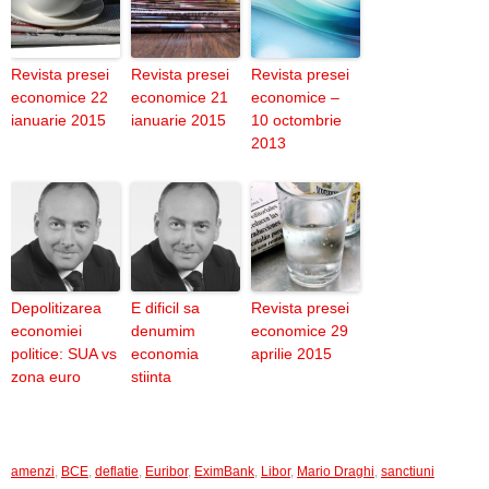
Revista presei
Revista presei
Revista presei
economice 22
economice 21
economice –
ianuarie 2015
ianuarie 2015
10 octombrie
2013
Depolitizarea
E dificil sa
Revista presei
economiei
denumim
economice 29
politice: SUA vs
economia
aprilie 2015
zona euro
stiinta
amenzi
,
BCE
,
deflatie
,
Euribor
,
EximBank
,
Libor
,
Mario Draghi
,
sanctiuni