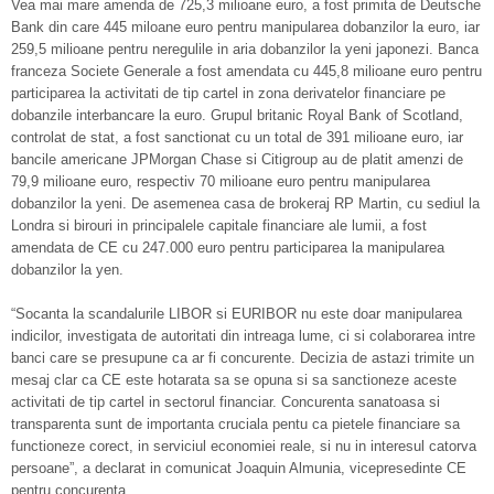
Vea mai mare amenda de 725,3 milioane euro, a fost primita de Deutsche
Bank din care 445 miloane euro pentru manipularea dobanzilor la euro, iar
259,5 milioane pentru neregulile in aria dobanzilor la yeni japonezi. Banca
franceza Societe Generale a fost amendata cu 445,8 milioane euro pentru
participarea la activitati de tip cartel in zona derivatelor financiare pe
dobanzile interbancare la euro.
Grupul britanic Royal Bank of Scotland,
controlat de stat, a fost sanctionat cu un total de 391 milioane euro, iar
bancile americane JPMorgan Chase si Citigroup au de platit amenzi de
79,9 milioane euro, respectiv 70 milioane euro pentru manipularea
dobanzilor la yeni. De asemenea casa de brokeraj RP Martin, cu sediul la
Londra si birouri in principalele capitale financiare ale lumii, a fost
amendata de CE cu 247.000 euro pentru participarea la manipularea
dobanzilor la yen.
“Socanta la scandalurile LIBOR si EURIBOR nu este doar manipularea
indicilor, investigata de autoritati din intreaga lume, ci si colaborarea intre
banci care se presupune ca ar fi concurente. Decizia de astazi trimite un
mesaj clar ca CE este hotarata sa se opuna si sa sanctioneze aceste
activitati de tip cartel in sectorul financiar. Concurenta sanatoasa si
transparenta sunt de importanta cruciala pentu ca pietele financiare sa
functioneze corect, in serviciul economiei reale, si nu in interesul catorva
persoane”, a declarat in comunicat Joaquin Almunia, vicepresedinte CE
pentru concurenta.