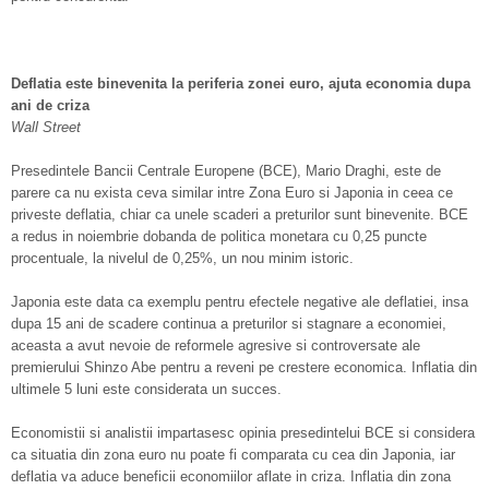
Deflatia este binevenita la periferia zonei euro, ajuta economia dupa
ani de criza
Wall Street
Presedintele Bancii Centrale Europene (BCE), Mario Draghi, este de
parere ca nu exista ceva similar intre Zona Euro si Japonia in ceea ce
priveste deflatia, chiar ca unele scaderi a preturilor sunt binevenite. BCE
a redus in noiembrie dobanda de politica monetara cu 0,25 puncte
procentuale, la nivelul de 0,25%, un nou minim istoric.
Japonia este data ca exemplu pentru efectele negative ale deflatiei, insa
dupa 15 ani de scadere continua a preturilor si stagnare a economiei,
aceasta a avut nevoie de reformele agresive si controversate ale
premierului Shinzo Abe pentru a reveni pe crestere economica. Inflatia din
ultimele 5 luni este considerata un succes.
Economistii si analistii impartasesc opinia presedintelui BCE si considera
ca situatia din zona euro nu poate fi comparata cu cea din Japonia, iar
deflatia va aduce beneficii economiilor aflate in criza. Inflatia din zona