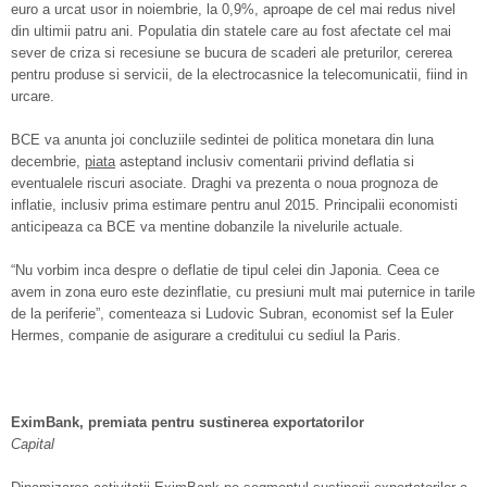
euro a urcat usor in noiembrie, la 0,9%, aproape de cel mai redus nivel
din ultimii patru ani. Populatia din statele care au fost afectate cel mai
sever de criza si recesiune se bucura de scaderi ale preturilor, cererea
pentru produse si servicii, de la electrocasnice la telecomunicatii, fiind in
urcare.
BCE va anunta joi concluziile sedintei de politica monetara din luna
decembrie,
piata
asteptand inclusiv comentarii privind deflatia si
eventualele riscuri asociate. Draghi va prezenta o noua prognoza de
inflatie, inclusiv prima estimare pentru anul 2015. Principalii economisti
anticipeaza ca BCE va mentine dobanzile la nivelurile actuale.
“Nu vorbim inca despre o deflatie de tipul celei din Japonia. Ceea ce
avem in zona euro este dezinflatie, cu presiuni mult mai puternice in tarile
de la periferie”, comenteaza si Ludovic Subran, economist sef la Euler
Hermes, companie de asigurare a creditului cu sediul la Paris.
EximBank, premiata pentru sustinerea exportatorilor
Capital