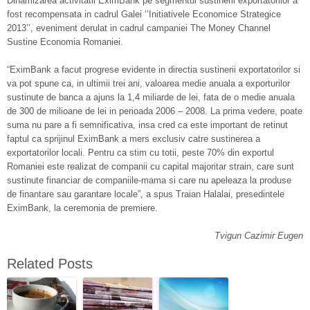
Dinamizarea activitatii EximBank pe segmentul sustinerii exportatorilor a
fost recompensata in cadrul Galei ‘’Initiativele Economice Strategice
2013’’, eveniment derulat in cadrul campaniei The Money Channel
Sustine Economia Romaniei.
“EximBank a facut progrese evidente in directia sustinerii exportatorilor si
va pot spune ca, in ultimii trei ani, valoarea medie anuala a exporturilor
sustinute de banca a ajuns la 1,4 miliarde de lei, fata de o medie anuala
de 300 de milioane de lei in perioada 2006 – 2008. La prima vedere, poate
suma nu pare a fi semnificativa, insa cred ca este important de retinut
faptul ca sprijinul EximBank a mers exclusiv catre sustinerea a
exportatorilor locali. Pentru ca stim cu totii, peste 70% din exportul
Romaniei este realizat de companii cu capital majoritar strain, care sunt
sustinute financiar de companiile-mama si care nu apeleaza la produse
de finantare sau garantare locale”, a spus Traian Halalai, presedintele
EximBank, la ceremonia de premiere.
Tvigun Cazimir Eugen
Related Posts