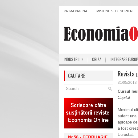
PRIMA PAGINA
MISIUNE SI DESCRIERE
»
INDUSTRII
CRIZA
INTEGRARE EURO
Revista 
CAUTARE
31/05/2013
Cursul leu
Capital
Maximul ulti
suferit una
aproape de 
a fost cres
Eurostat.
Nr.58 - FEBRUARIE