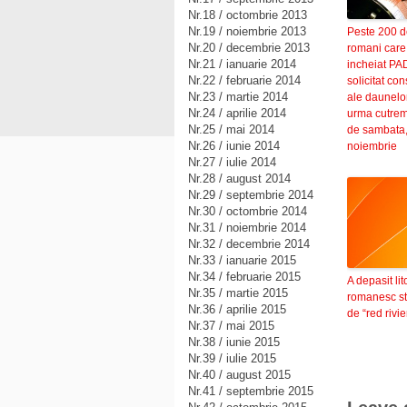
Nr.18 / octombrie 2013
Nr.19 / noiembrie 2013
Peste 200 d
Nr.20 / decembrie 2013
romani care
Nr.21 / ianuarie 2014
incheiat PA
Nr.22 / februarie 2014
solicitat con
Nr.23 / martie 2014
ale daunelor
Nr.24 / aprilie 2014
urma cutrem
Nr.25 / mai 2014
de sambata,
Nr.26 / iunie 2014
noiembrie
Nr.27 / iulie 2014
Nr.28 / august 2014
Nr.29 / septembrie 2014
Nr.30 / octombrie 2014
Nr.31 / noiembrie 2014
Nr.32 / decembrie 2014
Nr.33 / ianuarie 2015
Nr.34 / februarie 2015
A depasit lit
Nr.35 / martie 2015
romanesc st
Nr.36 / aprilie 2015
de “red rivie
Nr.37 / mai 2015
Nr.38 / iunie 2015
Nr.39 / iulie 2015
Nr.40 / august 2015
Nr.41 / septembrie 2015