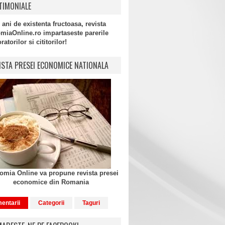
TIMONIALE
 ani de existenta fructoasa, revista
miaOnline.ro impartaseste parerile
atorilor si cititorilor!
ISTA PRESEI ECONOMICE NATIONALA
mia Online va propune revista presei
economice din Romania
entarii
Categorii
Taguri