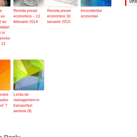
URM
e
Revista presei
Revista presei
Inconstientul
 au
economice – 13
economice 30
economiei
D au
februarie 2014
ianuarie 2015
statari
 in
urului
 22
oralul
Lectia de
adiul
management in
ra” ?
transporturi
aeriene (II)