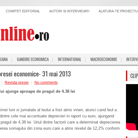
COMITET EDITORIAL
AUTORI SI INTERVIEVATI
ALATURA-TE PROIECTUL
PEANA
GANDIRE ECONOMICA
INTERNATIONAL
MACROECONOMIE
INTERV
presei economice- 31 mai 2013
CLI
Revista presei
No comments
lui ajunge aproape de pragul de 4.38 lei
mei luni si jumatate al leului a fost atins vineri, atunci cand leul a
 dintre cele mai accentuate deprecieri in raport cu euro, ajungand
pragul de 4,38 lei. Unul dintre factorii care a determinat deprecierea
terea somajului din zona euro care a atins nivelul de 12,2% conform