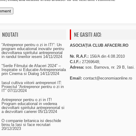
NOUTATI
NE GASITI AICI:
“Antreprenor pentru o zi in IT!”: Un
ASOCIAȚIA CLUB AFACERI.RO
program educational inovativ pentru
dezvoltarea spiritului antreprenorial
Nr. R.A.F.:
156/A din 4.08.2010
in randul tinerilor ieseni
14/11/2024
C.I.F.:
27269648;
“Serile Filmului de Afaceri 2024” –
Adresa:
sos. Barnova, nr. 29 B, Iasi.
Inspiratie si Educatie Antreprenoriala
prin Cinema si Dialog
14/11/2024
Email:
contact@economiaonline.ro
Iasul cultiva viitorii antreprenori IT:
Proiectul “Antreprenor pentru o zi in
IT”
07/11/2024
Antreprenor pentru o zi in IT!
Program educational in vederea
dezvoltarii spiritului antreprenorial si
a dezvoltarii carierei
05/11/2024
O companie britanica isi deschide
birou la Iasi si face recrutari
20/12/2023