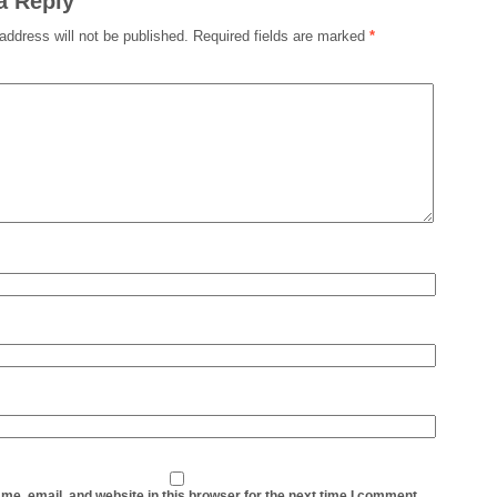
a Reply
address will not be published.
Required fields are marked
*
e, email, and website in this browser for the next time I comment.