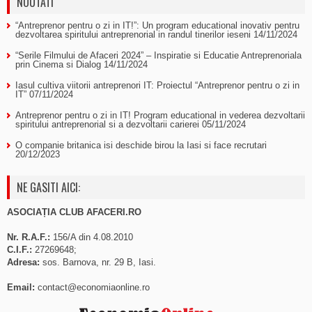
NOUTATI
“Antreprenor pentru o zi in IT!”: Un program educational inovativ pentru
dezvoltarea spiritului antreprenorial in randul tinerilor ieseni
14/11/2024
“Serile Filmului de Afaceri 2024” – Inspiratie si Educatie Antreprenoriala
prin Cinema si Dialog
14/11/2024
Iasul cultiva viitorii antreprenori IT: Proiectul “Antreprenor pentru o zi in
IT”
07/11/2024
Antreprenor pentru o zi in IT! Program educational in vederea dezvoltarii
spiritului antreprenorial si a dezvoltarii carierei
05/11/2024
O companie britanica isi deschide birou la Iasi si face recrutari
20/12/2023
NE GASITI AICI:
ASOCIAȚIA CLUB AFACERI.RO
Nr. R.A.F.:
156/A din 4.08.2010
C.I.F.:
27269648;
Adresa:
sos. Barnova, nr. 29 B, Iasi.
Email:
contact@economiaonline.ro