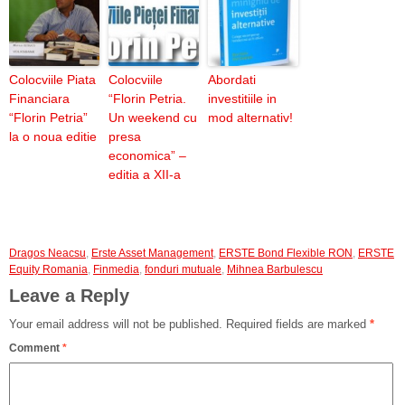
Colocviile Piata
Colocviile
Abordati
Financiara
“Florin Petria.
investitiile in
“Florin Petria”
Un weekend cu
mod alternativ!
la o noua editie
presa
economica” –
editia a XII-a
Dragos Neacsu
,
Erste Asset Management
,
ERSTE Bond Flexible RON
,
ERSTE
Equity Romania
,
Finmedia
,
fonduri mutuale
,
Mihnea Barbulescu
Leave a Reply
Your email address will not be published.
Required fields are marked
*
Comment
*