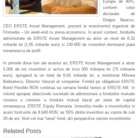
Europa de 40%,
conform celor
declarate de
Dragos Neacsu,
CEO ERSTE Asset Management, prezent la evenimentul organizat de
Finmedia – Un week-end cu presa economica. In acest context, fondurile
administrate de ERSTE Asset Management au atins un nivel de 8,32
miliarde lei (1,85 miliarde euro) si 130.000 de investitori dominand piata
romaneasca de profil.
In primele doua luni ale acestui an, ERSTE Asset Management a atras
5.000 de noi investitori si active de inca 300 milioane lei (75 milioane
euro), ajungand la un total de 8,65 miliarde lei, a mentionat Mihnea
Barbulescu, Director Vanzari al companiei. Fondul pe obligatiuni ERSTE
Bond Flexible RON continua sa ramana fondul fanion al ERSTE AM. In
viitorul apropiat obiectivele societatii de administrare a fondurilor mutuale
vizeaza o crestere a fondului mutual bazat pe piata de capital
romaneasca, ERSTE Equity Romania. Investitia medie a investitorilor in
acest fond este de 8.640 RON, iar 55% dintre investitori au varste de sub
29 de ani, fiind cel mai “tanar” fond, din perspectiva varstei investitorilor.
Related Posts