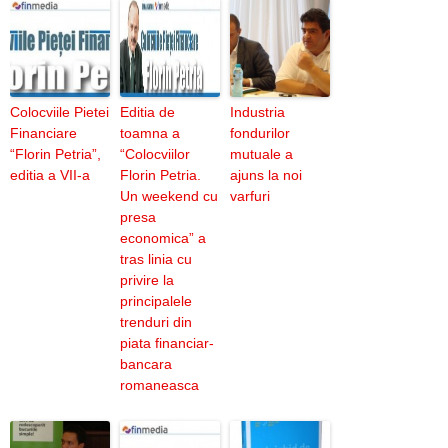
Colocviile Pietei
Editia de
Industria
Financiare
toamna a
fondurilor
“Florin Petria”,
“Colocviilor
mutuale a
editia a VII-a
Florin Petria.
ajuns la noi
Un weekend cu
varfuri
presa
economica” a
tras linia cu
privire la
principalele
trenduri din
piata financiar-
bancara
romaneasca