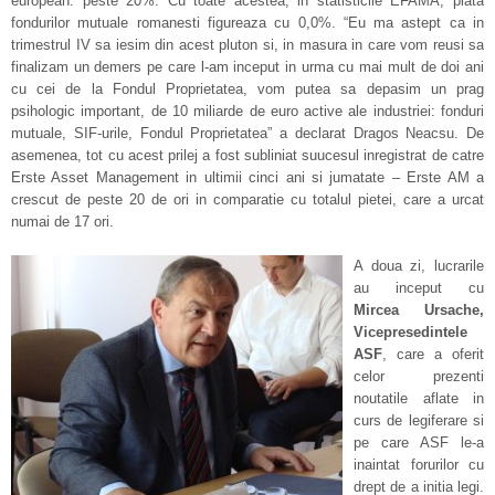
european: peste 20%. Cu toate acestea, in statisticile EFAMA, piata
fondurilor mutuale romanesti figureaza cu 0,0%. “Eu ma astept ca in
trimestrul IV sa iesim din acest pluton si, in masura in care vom reusi sa
finalizam un demers pe care l-am inceput in urma cu mai mult de doi ani
cu cei de la Fondul Proprietatea, vom putea sa depasim un prag
psihologic important, de 10 miliarde de euro active ale industriei: fonduri
mutuale, SIF-urile, Fondul Proprietatea” a declarat Dragos Neacsu. De
asemenea, tot cu acest prilej a fost subliniat suucesul inregistrat de catre
Erste Asset Management in ultimii cinci ani si jumatate – Erste AM a
crescut de peste 20 de ori in comparatie cu totalul pietei, care a urcat
numai de 17 ori.
A doua zi, lucrarile
au inceput cu
Mircea Ursache,
Vicepresedintele
ASF
, care a oferit
celor prezenti
noutatile aflate in
curs de legiferare si
pe care ASF le-a
inaintat forurilor cu
drept de a initia legi.