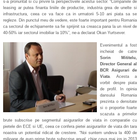
s-a pronuntat si cu privire la perspectivele acestui sector. “Companiile de
leasing ar putea finanta liniile de productie, industria grea de unelte si
infrastructura, ceea ce va face ca in urmatorii 5-10 ani piata sa se
regleze. Din punctul meu de vedere, este foarte important pentru Romania
ca sectorul de echipamente sa fie sprijinit sa creasca pana la un nivel de
40-50% iar sectorul imobiliar la 10%”, ne-a declarat Okan Yurtsever.
Evenimentul a fost
incheiat de catre
Sorin Mititelu,
Director General al
BCR Asigurari de
Viata
. Acesta a
vorbit despre piata
de profil. In opinia
dansului Romania
prezinta o densitate
si o proportie foarte
scazuta a primelor
brute subscrise pe segmentul asigurarilor de viata in comparatie cu
pietele din ECE si UE, ceea ce confera pietei asigurarilor de viata din tara
noastra un potential ridicat de crestere. “Noi suntem undeva la 400 de
milioane de euro prime brute subscrise anual, chiar ceva mai jos in 2013