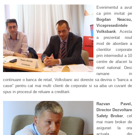
Evenimentul a avut
ca prim invitat pe
Bogdan Neacsu,
Vicepresedintele
Volksbank
. Acesta
a prezentat noul
mod de abordare a
clientilor corporate
prin intermediul a 10
centre de afaceri la
nivel national. Desi
ramane in
continuare o banca de retail, Volksbanc asi doreste sa devina o “banca a
casei” pentru cat mai multi clienti de corporate si sa aiba un cuvant de
spus in procesul de reluare a creditarii.
Razvan Pavel,
Director Dezvoltare
Safety Broker
, cel
mai mare broker de
asigurari la ora
actuala din