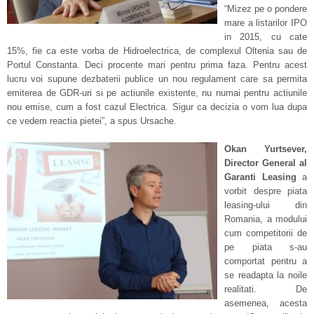
“Mizez pe o pondere
mare a listarilor IPO
in 2015, cu cate
15%, fie ca este vorba de Hidroelectrica, de complexul Oltenia sau de
Portul Constanta. Deci procente mari pentru prima faza. Pentru acest
lucru voi supune dezbaterii publice un nou regulament care sa permita
emiterea de GDR-uri si pe actiunile existente, nu numai pentru actiunile
nou emise, cum a fost cazul Electrica. Sigur ca decizia o vom lua dupa
ce vedem reactia pietei”, a spus Ursache.
Okan Yurtsever,
Director General al
Garanti Leasing
a
vorbit despre piata
leasing-ului din
Romania, a modului
cum competitorii de
pe piata s-au
comportat pentru a
se readapta la noile
realitati. De
asemenea, acesta