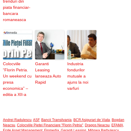
trenduri din
piata financiar-
bancara
romaneasca
Colocviile
Garanti
Industria
“Florin Petria.
Leasing
fondurilor
Un weekend cu
lanseaza Auto
mutuale a
presa
Rapid
ajuns la noi
economica” –
varfuri
editia a XII-a
Andrei Radulescu
,
ASF
,
Bancii Transilvania
,
BCR Asigurari de Viata
,
Bogdan
Neacsu
,
Colocviile Pietei Financiare "Florin Petria"
,
Dragos Neacsu
,
EFAMA
,
Erste Asset Management
,
Finmedia
,
Garanti Leasing
,
Mihnea Barbulescu
,