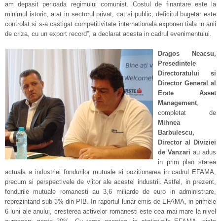
am depasit perioada regimului comunist. Costul de finantare este la
minimul istoric, atat in sectorul privat, cat si public, deficitul bugetar este
controlat si s-a castigat competitivitate internationala exponen tiala in anii
de criza, cu un export record”, a declarat acesta in cadrul evenimentului.
Dragos Neacsu,
Presedintele
Directoratului si
Director General al
Erste Asset
Management
,
completat de
Mihnea
Barbulescu,
Director al Diviziei
de Vanzari
au adus
in prim plan starea
actuala a industriei fondurilor mutuale si pozitionarea in cadrul EFAMA,
precum si perspectivele de viitor ale acestei industrii. Astfel, in prezent,
fondurile mutuale romanesti au 3,6 miliarde de euro in administrare,
reprezintand sub 3% din PIB. In raportul lunar emis de EFAMA, in primele
6 luni ale anului, cresterea activelor romanesti este cea mai mare la nivel