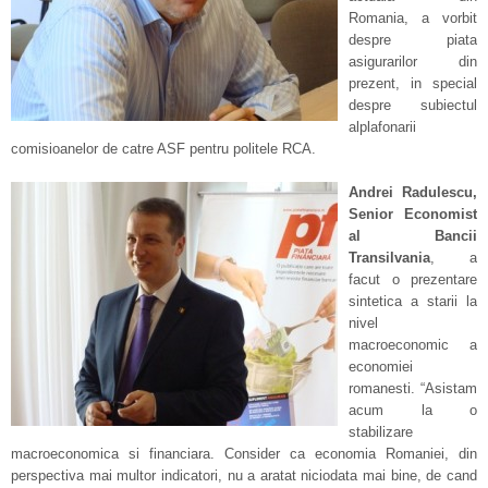
Romania, a vorbit
despre piata
asigurarilor din
prezent, in special
despre subiectul
alplafonarii
comisioanelor de catre ASF pentru politele RCA.
Andrei Radulescu,
Senior Economist
al Bancii
Transilvania
, a
facut o prezentare
sintetica a starii la
nivel
macroeconomic a
economiei
romanesti. “Asistam
acum la o
stabilizare
macroeconomica si financiara. Consider ca economia Romaniei, din
perspectiva mai multor indicatori, nu a aratat niciodata mai bine, de cand