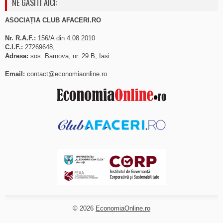
NE GASITI AICI:
ASOCIAȚIA CLUB AFACERI.RO
Nr. R.A.F.:
156/A din 4.08.2010
C.I.F.:
27269648;
Adresa:
sos. Barnova, nr. 29 B, Iasi.
Email:
contact@economiaonline.ro
© 2026
EconomiaOnline.ro