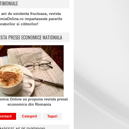
TIMONIALE
 ani de existenta fructoasa, revista
miaOnline.ro impartaseste parerile
atorilor si cititorilor!
ISTA PRESEI ECONOMICE NATIONALA
mia Online va propune revista presei
economice din Romania
entarii
Categorii
Taguri