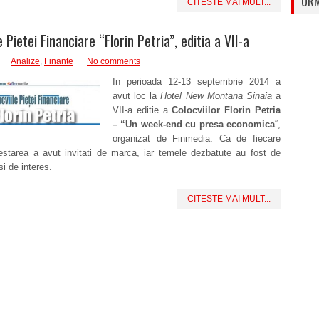
URM
CITESTE MAI MULT...
e Pietei Financiare “Florin Petria”, editia a VII-a
Analize
,
Finante
No comments
In perioada 12-13 septembrie 2014 a
avut loc la
Hotel New Montana Sinaia
a
VII-a editie a
Colocviilor Florin Petria
– “Un week-end cu presa economica
“,
organizat de Finmedia. Ca de fiecare
estarea a avut invitati de marca, iar temele dezbatute au fost de
si de interes.
CITESTE MAI MULT...