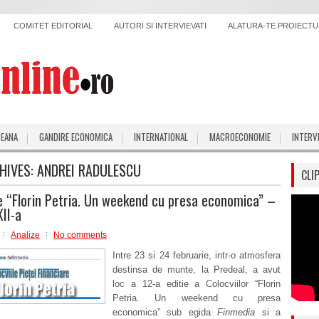
COMITET EDITORIAL
AUTORI SI INTERVIEVATI
ALATURA-TE PROIECTUL
PEANA
GANDIRE ECONOMICA
INTERNATIONAL
MACROECONOMIE
INTERV
HIVES:
ANDREI RADULESCU
CLI
le “Florin Petria. Un weekend cu presa economica” –
XII-a
Analize
No comments
Intre 23 si 24 februarie, intr-o atmosfera
destinsa de munte, la Predeal, a avut
loc a 12-a editie a Colocviilor “Florin
Petria. Un weekend cu presa
economica” sub egida
Finmedia
si a