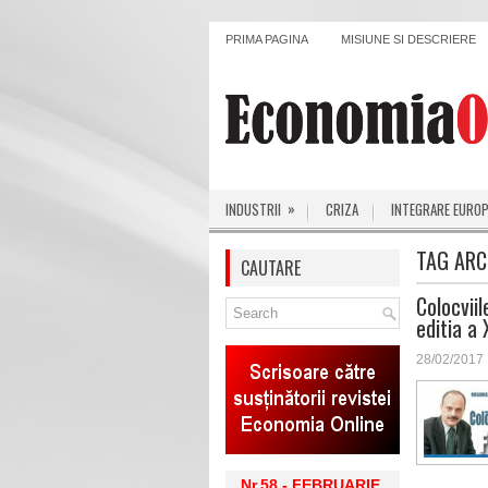
PRIMA PAGINA
MISIUNE SI DESCRIERE
»
INDUSTRII
CRIZA
INTEGRARE EURO
TAG ARC
CAUTARE
Colocvii
editia a 
28/02/2017
Nr.58 - FEBRUARIE