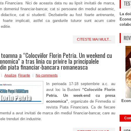
TES
ata Financiara.
Nici de aceasta data nu au lipsit invitatii de marca,
 in domeniul financiar-bancar, cat si persoane din mediul academic,
La doi
didactice, cat si studenti. Dezbaterile au fost foarte antrenante,
Econo
tii foarte implicati, astfel ca gandurile tuturor sunt acum catre
colabor
editie.
REV
CITESTE MAI MULT...
e toamna a “Colocviilor Florin Petria. Un weekend cu
nomica” a tras linia cu privire la principalele
 din piata financiar-bancara romaneasca
Analize
,
Finante
No comments
In perioada 17-18 septembrie a.c. au
avut loc la Busteni
“Colocviile Florin
Petria. Un week-end cu presa
Econo
economica”
, organizate de Finmedia si
revista Piata Financiara. Ca de fiecare
mentul a avut invitati de marca din mediul financiar-bancar, care au
Com
le trenduri din industrie.