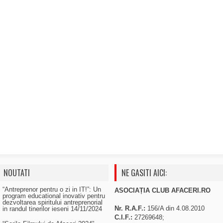
NOUTATI
NE GASITI AICI:
“Antreprenor pentru o zi in IT!”: Un
ASOCIAȚIA CLUB AFACERI.RO
program educational inovativ pentru
dezvoltarea spiritului antreprenorial
Nr. R.A.F.:
156/A din 4.08.2010
in randul tinerilor ieseni
14/11/2024
C.I.F.:
27269648;